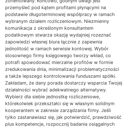
zorientowany. Końcowo, godnym uwagi jest
przemyśleć pod kątem profitami płynącymi na
podstawie długoterminowej współpracy w ramach
wybranym działem rozliczeniowym. Niezmienny
komunikacja z określonym konsultantem
podatkowym stwarza okazję wydajniej rozeznać
zapowiedzi własnej biura łącznie z zapewnia
jednolitość w ramach serwisie kontowej. Wybór
stosownego firmy księgowego tworzy wkład, co
potrafi spowodować mierzalne profitów w formie
zredukowania dnia, minimalizacji problematyczności
a także lepszego kontrolowania funduszami spółki.
Zakładam, że dany porada dostarczy wsparcia Twojej
działalności wybrać adekwatnego alternatywy.
Wybierz dla siebie jednostkę rozliczeniowe,
którekolwiek przekształci się w własnym solidnym
kooperantem w zakresie zarządzania firmy. Jeśli
tylko zastanawiasz się, jak potwierdzić, prawdziwość
plus kompetencje, rozpocznij badania osiągalnych