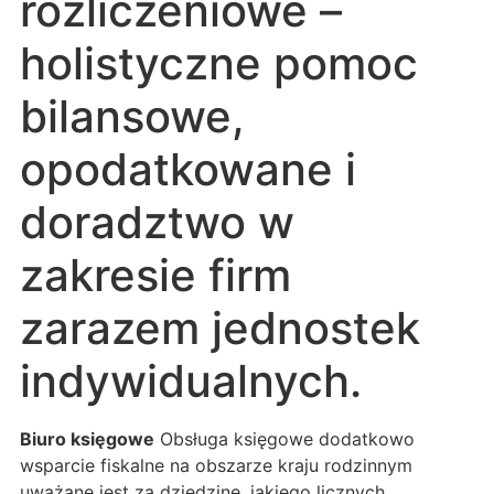
rozliczeniowe –
holistyczne pomoc
bilansowe,
opodatkowane i
doradztwo w
zakresie firm
zarazem jednostek
indywidualnych.
Biuro księgowe
Obsługa księgowe dodatkowo
wsparcie fiskalne na obszarze kraju rodzinnym
uważane jest za dziedzinę, jakiego licznych