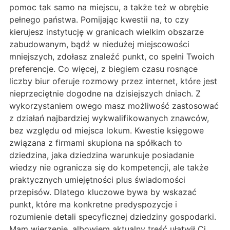
pomoc tak samo na miejscu, a także też w obrębie
pełnego państwa. Pomijając kwestii na, to czy
kierujesz instytucję w granicach wielkim obszarze
zabudowanym, bądź w niedużej miejscowości
mniejszych, zdołasz znaleźć punkt, co spełni Twoich
preferencje. Co więcej, z biegiem czasu rosnące
liczby biur oferuje rozmowy przez internet, które jest
nieprzeciętnie dogodne na dzisiejszych dniach. Z
wykorzystaniem owego masz możliwość zastosować
z działań najbardziej wykwalifikowanych znawców,
bez względu od miejsca lokum. Kwestie księgowe
związana z firmami skupiona na spółkach to
dziedzina, jaka dziedzina warunkuje posiadanie
wiedzy nie ogranicza się do kompetencji, ale także
praktycznych umiejętności plus świadomości
przepisów. Dlatego kluczowe bywa by wskazać
punkt, które ma konkretne predyspozycje i
rozumienie detali specyficznej dziedziny gospodarki.
Mam wierzenie, albowiem aktualny treść ułatwił Ci