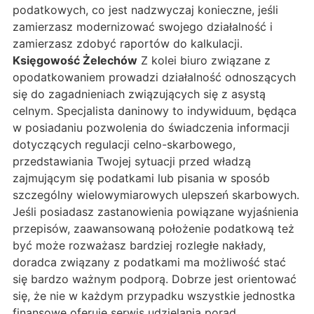
podatkowych, co jest nadzwyczaj konieczne, jeśli
zamierzasz modernizować swojego działalność i
zamierzasz zdobyć raportów do kalkulacji.
Księgowość Żelechów
Z kolei biuro związane z
opodatkowaniem prowadzi działalność odnoszących
się do zagadnieniach związujących się z asystą
celnym. Specjalista daninowy to indywiduum, będąca
w posiadaniu pozwolenia do świadczenia informacji
dotyczących regulacji celno-skarbowego,
przedstawiania Twojej sytuacji przed władzą
zajmującym się podatkami lub pisania w sposób
szczególny wielowymiarowych ulepszeń skarbowych.
Jeśli posiadasz zastanowienia powiązane wyjaśnienia
przepisów, zaawansowaną położenie podatkową też
być może rozważasz bardziej rozległe nakłady,
doradca związany z podatkami ma możliwość stać
się bardzo ważnym podporą. Dobrze jest orientować
się, że nie w każdym przypadku wszystkie jednostka
finansowe oferuje serwis udzielania porad