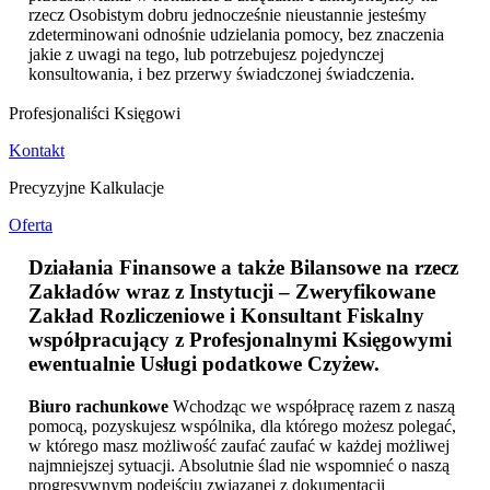
rzecz Osobistym dobru jednocześnie nieustannie jesteśmy
zdeterminowani odnośnie udzielania pomocy, bez znaczenia
jakie z uwagi na tego, lub potrzebujesz pojedynczej
konsultowania, i bez przerwy świadczonej świadczenia.
Profesjonaliści Księgowi
Kontakt
Precyzyjne Kalkulacje
Oferta
Działania Finansowe a także Bilansowe na rzecz
Zakładów wraz z Instytucji – Zweryfikowane
Zakład Rozliczeniowe i Konsultant Fiskalny
współpracujący z Profesjonalnymi Księgowymi
ewentualnie
Usługi podatkowe Czyżew
.
Biuro rachunkowe
Wchodząc we współpracę razem z naszą
pomocą, pozyskujesz wspólnika, dla którego możesz polegać,
w którego masz możliwość zaufać zaufać w każdej możliwej
najmniejszej sytuacji. Absolutnie ślad nie wspomnieć o naszą
progresywnym podejściu związanej z dokumentacji