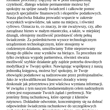
czytelność, dlatego właśnie permanentnie możesz być
spokojny na spójne zasady świadczeń i całkowite pomoc
naszych specjalistów finansowych i ekspertów podatkowych.
Nasza placówka fiskalna prowadzi wsparcie w zakresie
wszystkich województw, tak samo na miejscu, i również
cyfrowo. Oznacza to, co znaczy, że nie zważywszy, czy, albo
zarządzasz biznes w małym miasteczku, a także, w miejskiej
dżungli, oferujemy możliwość przedstawić ofertę pełną
świadczenie. Za pośrednictwem wysoce technologicznym
urządzeniom technologicznym, które stosujemy w
codziennym działaniu, umożliwiamy Tobie nieprzerwany
dostęp do plików oraz wyników na bieżąco. Ta procedura nie
tylko zwiększa wygodę partnerstwa, również stwarza
możliwość szybkie działanie gdy zajdzie potrzeba dowolnych
modyfikacji w Twojej spółce. Nawiązując współpracę z naszą
jednostką księgową, możesz być spokojny, że Twoje
obowiązki podatkowe są nadzorowane przez profesjonalistów.
Jako że wykwalifikowani finansowi doradcy wiemy
doskonale jak priorytetowa jest właściwa wymiana informacji.
W związku z tym naszym fundamentalnym celem nadrzędnym
celem jest rozpoznanie Twoich żądań i preferencji. Nie
jesteśmy firmą rachunkową, które operuje z klientów
rutynowo. Dokładnie odwrotnie, koncentrujemy się na dobrać
odpowiednie świadczenia rachunkowe do szczegółowych