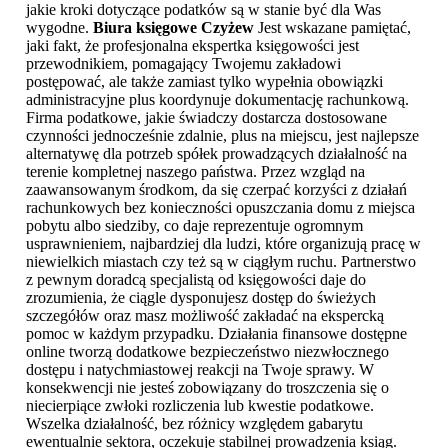
jakie kroki dotyczące podatków są w stanie być dla Was
wygodne.
Biura księgowe Czyżew
Jest wskazane pamiętać,
jaki fakt, że profesjonalna ekspertka księgowości jest
przewodnikiem, pomagający Twojemu zakładowi
postępować, ale także zamiast tylko wypełnia obowiązki
administracyjne plus koordynuje dokumentację rachunkową.
Firma podatkowe, jakie świadczy dostarcza dostosowane
czynności jednocześnie zdalnie, plus na miejscu, jest najlepsze
alternatywę dla potrzeb spółek prowadzących działalność na
terenie kompletnej naszego państwa. Przez wzgląd na
zaawansowanym środkom, da się czerpać korzyści z działań
rachunkowych bez konieczności opuszczania domu z miejsca
pobytu albo siedziby, co daje reprezentuje ogromnym
usprawnieniem, najbardziej dla ludzi, które organizują pracę w
niewielkich miastach czy też są w ciągłym ruchu. Partnerstwo
z pewnym doradcą specjalistą od księgowości daje do
zrozumienia, że ciągle dysponujesz dostęp do świeżych
szczegółów oraz masz możliwość zakładać na ekspercką
pomoc w każdym przypadku. Działania finansowe dostępne
online tworzą dodatkowe bezpieczeństwo niezwłocznego
dostępu i natychmiastowej reakcji na Twoje sprawy. W
konsekwencji nie jesteś zobowiązany do troszczenia się o
niecierpiące zwłoki rozliczenia lub kwestie podatkowe.
Wszelka działalność, bez różnicy względem gabarytu
ewentualnie sektora, oczekuje stabilnej prowadzenia ksiąg.