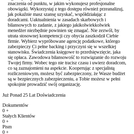
znaczenia od punktu, w jakim wykonujesz profesjonalne
obowiązki. Wykorzystaj z tego dostępu również przeanalizuj,
jak pokaźnie masz szansę uzyskać, współdziałając z
doradcami. Uaktualnienia w zasadach skarbowych i
bilansowych to zadanie, z jakiego jakikolwiekkolwiek
menedżer niezbędnie powinien się zmagać. Nie zezwól, by
utrata stosownej kompetencji czy obycia zaszkodził Ciebie
firmie. Wybierz wypróbowane agencję podatkowe, którego
zabezpieczy Ci pełne backing i przyczyni się w wszelkiej
stanowisku. Świadczenia księgowe to przedsięwzięcie, jaka
się opłaca. Zawodowa bilansowość to rozwiązanie do rozwoju
Twojej firmy. Wobec tego nie tracisz czasu i uwierz doradcom,
co są zaznajomieni na aspekcie. Kooperując z specjalistą
rozliczeniowym, możesz być zabezpieczony, że Wasze budżet
są w bezpiecznych zabezpieczeniu, a Tobie możesz w pełni
spokojnie prowadzić swój organizację.
Już Ponad 25 Lat Doświadczenia
Dokumentów
0
+
Stałych Klientów
0
+
Pism
0
+