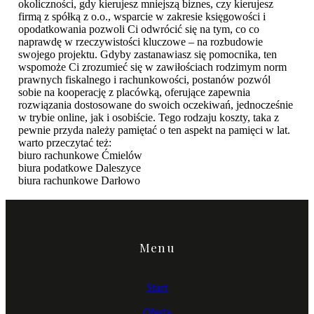
okoliczności, gdy kierujesz mniejszą biznes, czy kierujesz
firmą z spółką z o.o., wsparcie w zakresie księgowości i
opodatkowania pozwoli Ci odwrócić się na tym, co co
naprawdę w rzeczywistości kluczowe – na rozbudowie
swojego projektu. Gdyby zastanawiasz się pomocnika, ten
wspomoże Ci zrozumieć się w zawiłościach rodzimym norm
prawnych fiskalnego i rachunkowości, postanów pozwól
sobie na kooperację z placówką, oferujące zapewnia
rozwiązania dostosowane do swoich oczekiwań, jednocześnie
w trybie online, jak i osobiście. Tego rodzaju koszty, taka z
pewnie przyda należy pamiętać o ten aspekt na pamięci w lat.
warto przeczytać też:
biuro rachunkowe Ćmielów
biura podatkowe Daleszyce
biura rachunkowe Darłowo
Menu
Start
Oferta