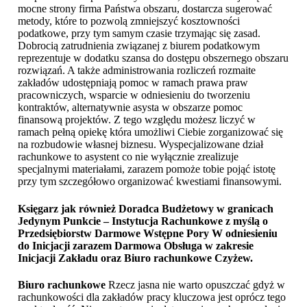
mocne strony firma Państwa obszaru, dostarcza sugerować
metody, które to pozwolą zmniejszyć kosztowności
podatkowe, przy tym samym czasie trzymając się zasad.
Dobrocią zatrudnienia związanej z biurem podatkowym
reprezentuje w dodatku szansa do dostępu obszernego obszaru
rozwiązań. A także administrowania rozliczeń rozmaite
zakładów udostępniają pomoc w ramach prawa praw
pracowniczych, wsparcie w odniesieniu do tworzeniu
kontraktów, alternatywnie asysta w obszarze pomoc
finansową projektów. Z tego względu możesz liczyć w
ramach pełną opiekę która umożliwi Ciebie zorganizować się
na rozbudowie własnej biznesu. Wyspecjalizowane dział
rachunkowe to asystent co nie wyłącznie zrealizuje
specjalnymi materiałami, zarazem pomoże tobie pojąć istotę
przy tym szczegółowo organizować kwestiami finansowymi.
Księgarz jak również Doradca Budżetowy w granicach
Jedynym Punkcie – Instytucja Rachunkowe z myślą o
Przedsiębiorstw Darmowe Wstępne Pory W odniesieniu
do Inicjacji zarazem Darmowa Obsługa w zakresie
Inicjacji Zakładu oraz
Biuro rachunkowe Czyżew
.
Biuro rachunkowe
Rzecz jasna nie warto opuszczać gdyż w
rachunkowości dla zakładów pracy kluczowa jest oprócz tego