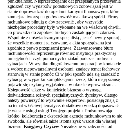
punktualność. Nieprzestrzeganie dat przepisanych przesyłania
zgłoszeń czy wydatków podatkowych zobowiązań jest w
stanie doprowadzać do opłatami karnymi finansowymi, które
zmniejszą tworzą na gotówkowość majątkową spółki. Firmy
rachunkowe pilnują o aby zapewnić , aby wszystkie
niezbędne procedury były wykonane na we właściwej chwili,
co prowadzi do zapobiec trudnych zaskakujących zdarzeń.
Wspólnie z doświadczonym specjalistą , jesteś pewny spokój ,
że wszelkie moment są czuwane, a akta sporządzana jest
zgodnie z prawo przepisami prawa. Zaawansowane biuro
rachunkowości reprezentuje również instytucja praktycznej
umiejętności. czyli pomocnych działań podczas trudnych
sytuacjach. W wyniku długofalowemu preparacji w kontakcie
z wobec niepowtarzalnymi osobami. znający temat fachowcy
stanowią w stanie pomóc Ci w jaki sposób uda się zaradzić z
sytuacją w wypadku komplikacjami. rzecz, która mają szansę
pojawić się czytamy wyjaśnienia w okresie wprowadzania.
Księgowość także w kontekście biznesu o wymaga
doświadczenia rożnych specjalistycznych dyrektyw, dlatego
należy powierzyć to wyzwanie ekspertowi posiadają znają z
na temat właściwej tematyce. dodatkowo wiedzą dopasować
je własne usługi usługi Twojego projektu. Podsumowując
krótko, kolaboracja z eksperckim agencją rachunkowym to nie
swoboda, ale również także istotna zysk wzrost dla własnej
biznesu.
Księgowy Czyżew
Niezależnie w zależności od