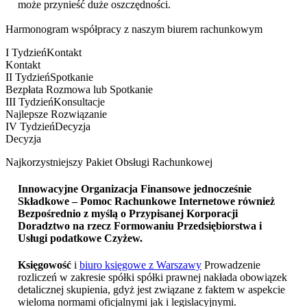
może przynieść duże oszczędności.
Harmonogram współpracy z naszym biurem rachunkowym
I Tydzień
Kontakt
Kontakt
II Tydzień
Spotkanie
Bezpłata Rozmowa lub Spotkanie
III Tydzień
Konsultacje
Najlepsze Rozwiązanie
IV Tydzień
Decyzja
Decyzja
Najkorzystniejszy Pakiet Obsługi Rachunkowej
Innowacyjne Organizacja Finansowe jednocześnie
Składkowe – Pomoc Rachunkowe Internetowe również
Bezpośrednio z myślą o Przypisanej Korporacji
Doradztwo na rzecz Formowaniu Przedsiębiorstwa i
Usługi podatkowe Czyżew
.
Księgowość
i
biuro księgowe z Warszawy
Prowadzenie
rozliczeń w zakresie spółki spółki prawnej nakłada obowiązek
detalicznej skupienia, gdyż jest związane z faktem w aspekcie
wieloma normami oficjalnymi jak i legislacyjnymi.