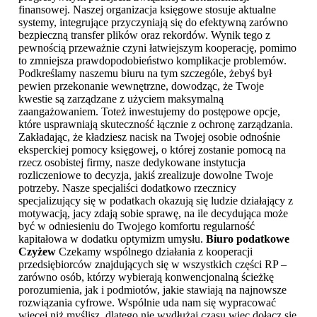
finansowej. Naszej organizacja księgowe stosuje aktualne
systemy, integrujące przyczyniają się do efektywną zarówno
bezpieczną transfer plików oraz rekordów. Wynik tego z
pewnością przeważnie czyni łatwiejszym kooperację, pomimo
to zmniejsza prawdopodobieństwo komplikacje problemów.
Podkreślamy naszemu biuru na tym szczególe, żebyś był
pewien przekonanie wewnętrzne, dowodząc, że Twoje
kwestie są zarządzane z użyciem maksymalną
zaangażowaniem. Toteż inwestujemy do postępowe opcje,
które usprawniają skuteczność łącznie z ochronę zarządzania.
Zakładając, że kładziesz nacisk na Twojej osobie odnośnie
eksperckiej pomocy księgowej, o której zostanie pomocą na
rzecz osobistej firmy, nasze dedykowane instytucja
rozliczeniowe to decyzja, jakiś zrealizuje dowolne Twoje
potrzeby. Nasze specjaliści dodatkowo rzecznicy
specjalizujący się w podatkach okazują się ludzie działający z
motywacją, jacy zdają sobie sprawę, na ile decydująca może
być w odniesieniu do Twojego komfortu regularność
kapitałowa w dodatku optymizm umysłu.
Biuro podatkowe
Czyżew
Czekamy wspólnego działania z kooperacji
przedsiębiorców znajdujących się w wszystkich części RP –
zarówno osób, którzy wybierają konwencjonalną ścieżkę
porozumienia, jak i podmiotów, jakie stawiają na najnowsze
rozwiązania cyfrowe. Wspólnie uda nam się wypracować
więcej niż myślisz, dlatego nie wydłużaj czasu więc dołącz się