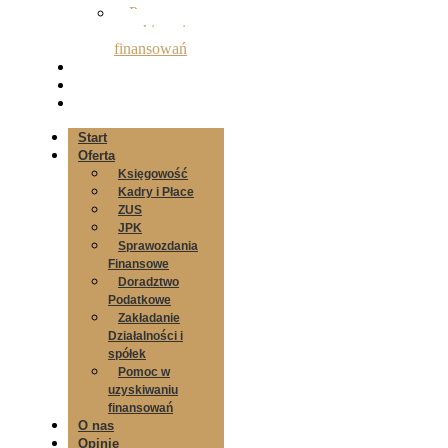
Pomoc w
uzyskiwaniu
finansowań
O nas
Opinie
Kontakt
Start
Oferta
Księgowość
Kadry i Płace
ZUS
JPK
Sprawozdania
Finansowe
Doradztwo
Podatkowe
Zakładanie
Działalności i
spółek
Pomoc w
uzyskiwaniu
finansowań
O nas
Opinie