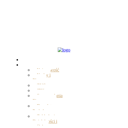
Start
Oferta
Księgowość
Kadry i
Płace
ZUS
JPK
Sprawozdania
Finansowe
Doradztwo
Podatkowe
Zakładanie
Działalności i
spółek