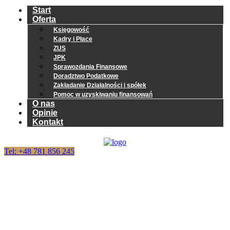
Start
Oferta
Księgowość
Kadry i Płace
ZUS
JPK
Sprawozdania Finansowe
Doradztwo Podatkowe
Zakładanie Działalności i spółek
Pomoc w uzyskiwaniu finansowań
O nas
Opinie
Kontakt
Tel: +48 781 856 245