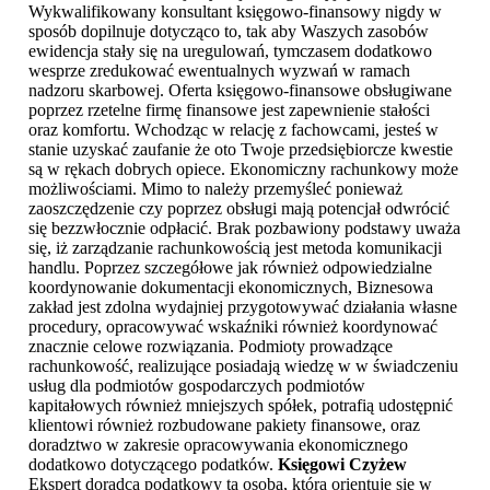
Wykwalifikowany konsultant księgowo-finansowy nigdy w
sposób dopilnuje dotycząco to, tak aby Waszych zasobów
ewidencja stały się na uregulowań, tymczasem dodatkowo
wesprze zredukować ewentualnych wyzwań w ramach
nadzoru skarbowej. Oferta księgowo-finansowe obsługiwane
poprzez rzetelne firmę finansowe jest zapewnienie stałości
oraz komfortu. Wchodząc w relację z fachowcami, jesteś w
stanie uzyskać zaufanie że oto Twoje przedsiębiorcze kwestie
są w rękach dobrych opiece. Ekonomiczny rachunkowy może
możliwościami. Mimo to należy przemyśleć ponieważ
zaoszczędzenie czy poprzez obsługi mają potencjał odwrócić
się bezzwłocznie odpłacić. Brak pozbawiony podstawy uważa
się, iż zarządzanie rachunkowością jest metoda komunikacji
handlu. Poprzez szczegółowe jak również odpowiedzialne
koordynowanie dokumentacji ekonomicznych, Biznesowa
zakład jest zdolna wydajniej przygotowywać działania własne
procedury, opracowywać wskaźniki również koordynować
znacznie celowe rozwiązania. Podmioty prowadzące
rachunkowość, realizujące posiadają wiedzę w w świadczeniu
usług dla podmiotów gospodarczych podmiotów
kapitałowych również mniejszych spółek, potrafią udostępnić
klientowi również rozbudowane pakiety finansowe, oraz
doradztwo w zakresie opracowywania ekonomicznego
dodatkowo dotyczącego podatków.
Księgowi Czyżew
Ekspert doradca podatkowy ta osoba, która orientuje się w