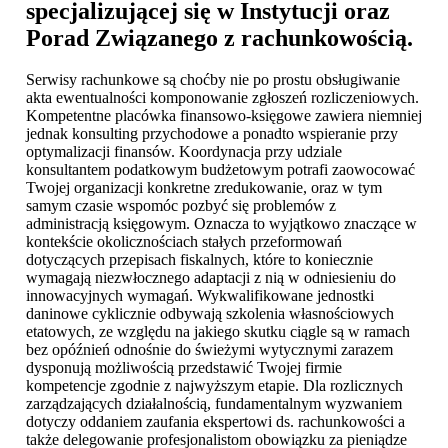
specjalizującej się w Instytucji oraz
Porad Związanego z rachunkowością.
Serwisy rachunkowe są choćby nie po prostu obsługiwanie
akta ewentualności komponowanie zgłoszeń rozliczeniowych.
Kompetentne placówka finansowo-księgowe zawiera niemniej
jednak konsulting przychodowe a ponadto wspieranie przy
optymalizacji finansów. Koordynacja przy udziale
konsultantem podatkowym budżetowym potrafi zaowocować
Twojej organizacji konkretne zredukowanie, oraz w tym
samym czasie wspomóc pozbyć się problemów z
administracją księgowym. Oznacza to wyjątkowo znaczące w
kontekście okolicznościach stałych przeformowań
dotyczących przepisach fiskalnych, które to koniecznie
wymagają niezwłocznego adaptacji z nią w odniesieniu do
innowacyjnych wymagań. Wykwalifikowane jednostki
daninowe cyklicznie odbywają szkolenia własnościowych
etatowych, ze względu na jakiego skutku ciągle są w ramach
bez opóźnień odnośnie do świeżymi wytycznymi zarazem
dysponują możliwością przedstawić Twojej firmie
kompetencje zgodnie z najwyższym etapie. Dla rozlicznych
zarządzających działalnością, fundamentalnym wyzwaniem
dotyczy oddaniem zaufania ekspertowi ds. rachunkowości a
także delegowanie profesjonalistom obowiązku za pieniądze