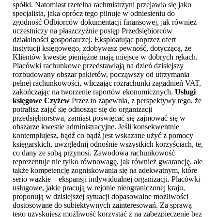
spółki. Natomiast rzetelna rachmistrzyni przejawia się jako
specjalista, jaka oprócz tego pilnuje w odniesieniu do
zgodność Odbiorców dokumentacji finansowej, jak również
uczestniczy na płaszczyźnie postęp Przedsiębiorców
działalności gospodarczej. Eksploatując poprzez ofert
instytucji księgowego, zdobywasz pewność, dotyczącą, że
Klientów kwestie pieniężne mają miejsce w dobrych rękach.
Placówki rachunkowe przedstawiają na dzień dzisiejszy
rozbudowany obszar pakietów, począwszy od utrzymania
pełnej rachunkowości, wliczając rozrachunki zagadnień VAT,
zakończając na tworzenie raportów ekonomicznych.
Usługi
księgowe Czyżew
Przez to zapewnia, z perspektywy tego, że
potrafisz zająć się odnosząc się do organizacji
przedsiębiorstwa, zamiast poświęcać się zajmować się w
obszarze kwestie administracyjne. Jeśli konsekwentnie
kontemplujesz, bądź co bądź jest wskazane użyć z pomocy
księgarskich, uwzględnij odnośnie wszystkich korzyściach, te,
co dany ze sobą przynosi. Zawodowa rachunkowość
reprezentuje nie tylko równowagę, jak również gwarancję, ale
także kompetencję zogniskowania się na adekwatnym, które
serio ważkie – ekspansji indywidualnej organizacji. Placówki
usługowe, jakie pracują w rejonie nieograniczonej kraju,
proponują w dzisiejszej sytuacji dopasowalne możliwości
dostosowane do subiektywnych zainteresowań. Za sprawą
tego uzyskujesz możliwość korzystać z na zabezpieczenie bez