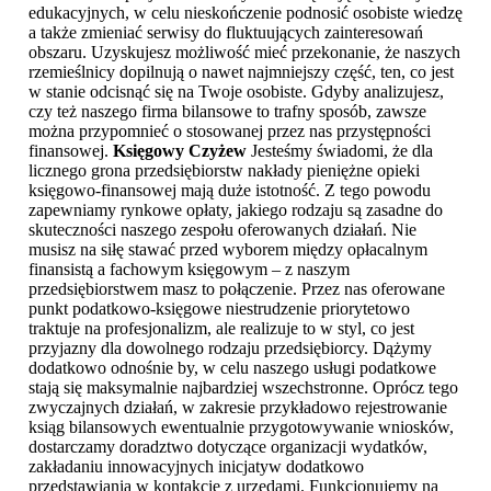
edukacyjnych, w celu nieskończenie podnosić osobiste wiedzę
a także zmieniać serwisy do fluktuujących zainteresowań
obszaru. Uzyskujesz możliwość mieć przekonanie, że naszych
rzemieślnicy dopilnują o nawet najmniejszy część, ten, co jest
w stanie odcisnąć się na Twoje osobiste. Gdyby analizujesz,
czy też naszego firma bilansowe to trafny sposób, zawsze
można przypomnieć o stosowanej przez nas przystępności
finansowej.
Księgowy Czyżew
Jesteśmy świadomi, że dla
licznego grona przedsiębiorstw nakłady pieniężne opieki
księgowo-finansowej mają duże istotność. Z tego powodu
zapewniamy rynkowe opłaty, jakiego rodzaju są zasadne do
skuteczności naszego zespołu oferowanych działań. Nie
musisz na siłę stawać przed wyborem między opłacalnym
finansistą a fachowym księgowym – z naszym
przedsiębiorstwem masz to połączenie. Przez nas oferowane
punkt podatkowo-księgowe niestrudzenie priorytetowo
traktuje na profesjonalizm, ale realizuje to w styl, co jest
przyjazny dla dowolnego rodzaju przedsiębiorcy. Dążymy
dodatkowo odnośnie by, w celu naszego usługi podatkowe
stają się maksymalnie najbardziej wszechstronne. Oprócz tego
zwyczajnych działań, w zakresie przykładowo rejestrowanie
ksiąg bilansowych ewentualnie przygotowywanie wniosków,
dostarczamy doradztwo dotyczące organizacji wydatków,
zakładaniu innowacyjnych inicjatyw dodatkowo
przedstawiania w kontakcie z urzędami. Funkcjonujemy na