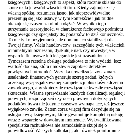
księgowych i księgowych to aspekt, która rocznie skłania do
spore reakcje wśród właścicieli firm. Kiedy zajmujesz się
własną spółką, rozumiesz jasno, jak nieprzewidywalne
prezentują się jako ustawy w tym kontekście i jak trudne
okazuje się czasem za nimi nadążać. W wyniku tego
utrzymanie asesoryjności w charakterze fachowego podmiotu
księgowego czy specjalisty ds. podatków to dziś konieczność.
To nie tylko przyjemność, ale dominująco stabilizacja dla
Twojej firmy. Wielu handlowców, szczególnie tych właścicieli
minimalnymi biznesami, dyskutuje nad, czy inwestycja w
wsparcie finansowe lub księgarskie jest uzasadniona.
Tymczasem rzetelna obsługa podatkowa to nie wydatki, lecz
wartość dodana, która umożliwia zapobiec defektów i
powiązanych utrudnień. Wszelka nowelizacja związana z
ustaleniach finansowych generuje szereg zadań, których
oczekują wyspecjalizowanej kompetencji plus doświadczenia
zawodowego, aby skutecznie rozwiązać te kwestie rozwiązać
skutecznie. Własne sprawdzanie każdych aktualizacji regulacji
prawnych, rozporządzeń czy ocen prawnych dotyczących
podatków bywa nie jedynie czasowo wymagające, też jeszcze
wyjątkowo zawiłe. Zatem coraz więcej firm decyduje się na
usługodawcą księgowym, które gwarantuje kompletną usługę
wraz z wsparcie w dowolnym momencie. Wykwalifikowana
specjalistka rachunkowa nie samodzielnie skupi się o
prawidłowość Waszych kalkulacji, ale również poinformuje