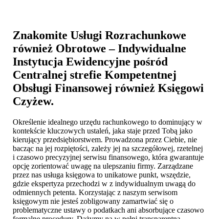
Znakomite Usługi Rozrachunkowe
również Obrotowe – Indywidualne
Instytucja Ewidencyjne pośród
Centralnej strefie Kompetentnej
Obsługi Finansowej również
Księgowi
Czyżew
.
Określenie idealnego urzędu rachunkowego to dominujący w
kontekście kluczowych ustaleń, jaka staje przed Tobą jako
kierujący przedsiębiorstwem. Prowadzona przez Ciebie, nie
bacząc na jej rozpiętości, zależy jej na szczegółowej, rzetelnej
i czasowo precyzyjnej serwisu finansowego, która gwarantuje
opcję zorientować uwagę na ulepszaniu firmy. Zarządzane
przez nas usługa księgowa to unikatowe punkt, wszędzie,
gdzie ekspertyza przechodzi w z indywidualnym uwagą do
odmiennych petenta. Korzystając z naszym serwisom
księgowym nie jesteś zobligowany zamartwiać się o
problematyczne ustawy o podatkach ani absorbujące czasowo
formalne procedury. Dążymy na w pełni transparentną