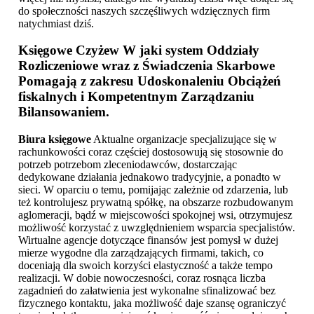
do społeczności naszych szczęśliwych wdzięcznych firm
natychmiast dziś.
Księgowe Czyżew
W jaki system Oddziały
Rozliczeniowe wraz z Świadczenia Skarbowe
Pomagają z zakresu Udoskonaleniu Obciążeń
fiskalnych i Kompetentnym Zarządzaniu
Bilansowaniem.
Biura księgowe
Aktualne organizacje specjalizujące się w
rachunkowości coraz częściej dostosowują się stosownie do
potrzeb potrzebom zleceniodawców, dostarczając
dedykowane działania jednakowo tradycyjnie, a ponadto w
sieci. W oparciu o temu, pomijając zależnie od zdarzenia, lub
też kontrolujesz prywatną spółkę, na obszarze rozbudowanym
aglomeracji, bądź w miejscowości spokojnej wsi, otrzymujesz
możliwość korzystać z uwzględnieniem wsparcia specjalistów.
Wirtualne agencje dotyczące finansów jest pomysł w dużej
mierze wygodne dla zarządzających firmami, takich, co
doceniają dla swoich korzyści elastyczność a także tempo
realizacji. W dobie nowoczesności, coraz rosnąca liczba
zagadnień do załatwienia jest wykonalne sfinalizować bez
fizycznego kontaktu, jaka możliwość daje szansę ograniczyć