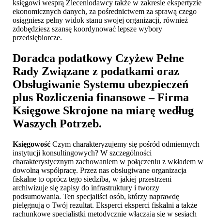
księgowi wesprą Zleceniodawcy także w zakresie ekspertyzie
ekonomicznych danych, za pośrednictwem za sprawą czego
osiągniesz pełny widok stanu swojej organizacji, również
zdobędziesz szansę koordynować lepsze wybory
przedsiębiorcze.
Doradca podatkowy Czyżew
Pełne
Rady Związane z podatkami oraz
Obsługiwanie Systemu ubezpieczeń
plus Rozliczenia finansowe – Firma
Księgowe Skrojone na miarę według
Waszych Potrzeb.
Księgowość
Czym charakteryzujemy się pośród odmiennych
instytucji konsultingowych? W szczególności
charakterystycznym zachowaniem w połączeniu z wkładem w
dowolną współpracę. Przez nas obsługiwane organizacja
fiskalne to oprócz tego siedziba, w jakiej przestrzeni
archiwizuje się zapisy do infrastruktury i tworzy
podsumowania. Ten specjaliści osób, którzy naprawdę
pielęgnują o Twój rezultat. Eksperci eksperci fiskalni a także
rachunkowe specjalistki metodycznie włączają się w sesjach