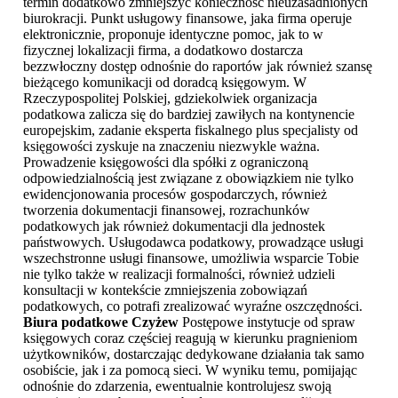
termin dodatkowo zmniejszyć konieczność nieuzasadnionych
biurokracji. Punkt usługowy finansowe, jaka firma operuje
elektronicznie, proponuje identyczne pomoc, jak to w
fizycznej lokalizacji firma, a dodatkowo dostarcza
bezzwłoczny dostęp odnośnie do raportów jak również szansę
bieżącego komunikacji od doradcą księgowym. W
Rzeczypospolitej Polskiej, gdziekolwiek organizacja
podatkowa zalicza się do bardziej zawiłych na kontynencie
europejskim, zadanie eksperta fiskalnego plus specjalisty od
księgowości zyskuje na znaczeniu niezwykle ważna.
Prowadzenie księgowości dla spółki z ograniczoną
odpowiedzialnością jest związane z obowiązkiem nie tylko
ewidencjonowania procesów gospodarczych, również
tworzenia dokumentacji finansowej, rozrachunków
podatkowych jak również dokumentacji dla jednostek
państwowych. Usługodawca podatkowy, prowadzące usługi
wszechstronne usługi finansowe, umożliwia wsparcie Tobie
nie tylko także w realizacji formalności, również udzieli
konsultacji w kontekście zmniejszenia zobowiązań
podatkowych, co potrafi zrealizować wyraźne oszczędności.
Biura podatkowe Czyżew
Postępowe instytucje od spraw
księgowych coraz częściej reagują w kierunku pragnieniom
użytkowników, dostarczając dedykowane działania tak samo
osobiście, jak i za pomocą sieci. W wyniku temu, pomijając
odnośnie do zdarzenia, ewentualnie kontrolujesz swoją