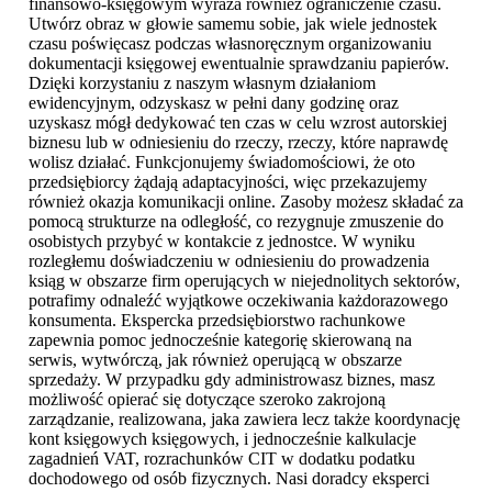
finansowo-księgowym wyraża również ograniczenie czasu.
Utwórz obraz w głowie samemu sobie, jak wiele jednostek
czasu poświęcasz podczas własnoręcznym organizowaniu
dokumentacji księgowej ewentualnie sprawdzaniu papierów.
Dzięki korzystaniu z naszym własnym działaniom
ewidencyjnym, odzyskasz w pełni dany godzinę oraz
uzyskasz mógł dedykować ten czas w celu wzrost autorskiej
biznesu lub w odniesieniu do rzeczy, rzeczy, które naprawdę
wolisz działać. Funkcjonujemy świadomościowi, że oto
przedsiębiorcy żądają adaptacyjności, więc przekazujemy
również okazja komunikacji online. Zasoby możesz składać za
pomocą strukturze na odległość, co rezygnuje zmuszenie do
osobistych przybyć w kontakcie z jednostce. W wyniku
rozległemu doświadczeniu w odniesieniu do prowadzenia
ksiąg w obszarze firm operujących w niejednolitych sektorów,
potrafimy odnaleźć wyjątkowe oczekiwania każdorazowego
konsumenta. Ekspercka przedsiębiorstwo rachunkowe
zapewnia pomoc jednocześnie kategorię skierowaną na
serwis, wytwórczą, jak również operującą w obszarze
sprzedaży. W przypadku gdy administrowasz biznes, masz
możliwość opierać się dotyczące szeroko zakrojoną
zarządzanie, realizowana, jaka zawiera lecz także koordynację
kont księgowych księgowych, i jednocześnie kalkulacje
zagadnień VAT, rozrachunków CIT w dodatku podatku
dochodowego od osób fizycznych. Nasi doradcy eksperci