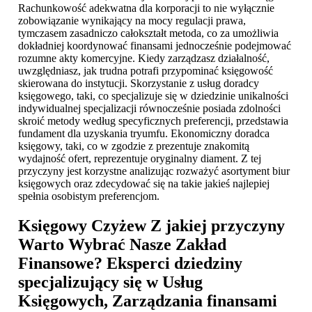
Rachunkowość adekwatna dla korporacji to nie wyłącznie
zobowiązanie wynikający na mocy regulacji prawa,
tymczasem zasadniczo całokształt metoda, co za umożliwia
dokładniej koordynować finansami jednocześnie podejmować
rozumne akty komercyjne. Kiedy zarządzasz działalność,
uwzględniasz, jak trudna potrafi przypominać księgowość
skierowana do instytucji. Skorzystanie z usług doradcy
księgowego, taki, co specjalizuje się w dziedzinie unikalności
indywidualnej specjalizacji równocześnie posiada zdolności
skroić metody według specyficznych preferencji, przedstawia
fundament dla uzyskania tryumfu. Ekonomiczny doradca
księgowy, taki, co w zgodzie z prezentuje znakomitą
wydajność ofert, reprezentuje oryginalny diament. Z tej
przyczyny jest korzystne analizując rozważyć asortyment biur
księgowych oraz zdecydować się na takie jakieś najlepiej
spełnia osobistym preferencjom.
Księgowy Czyżew
Z jakiej przyczyny
Warto Wybrać Nasze Zakład
Finansowe? Eksperci dziedziny
specjalizujący się w Usług
Księgowych, Zarządzania finansami