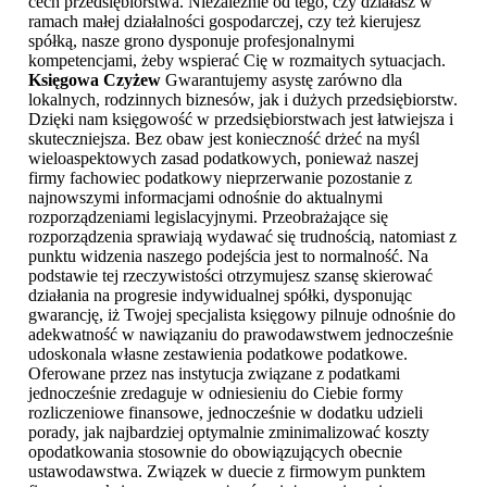
cech przedsiębiorstwa. Niezależnie od tego, czy działasz w
ramach małej działalności gospodarczej, czy też kierujesz
spółką, nasze grono dysponuje profesjonalnymi
kompetencjami, żeby wspierać Cię w rozmaitych sytuacjach.
Księgowa Czyżew
Gwarantujemy asystę zarówno dla
lokalnych, rodzinnych biznesów, jak i dużych przedsiębiorstw.
Dzięki nam księgowość w przedsiębiorstwach jest łatwiejsza i
skuteczniejsza. Bez obaw jest konieczność drżeć na myśl
wieloaspektowych zasad podatkowych, ponieważ naszej
firmy fachowiec podatkowy nieprzerwanie pozostanie z
najnowszymi informacjami odnośnie do aktualnymi
rozporządzeniami legislacyjnymi. Przeobrażające się
rozporządzenia sprawiają wydawać się trudnością, natomiast z
punktu widzenia naszego podejścia jest to normalność. Na
podstawie tej rzeczywistości otrzymujesz szansę skierować
działania na progresie indywidualnej spółki, dysponując
gwarancję, iż Twojej specjalista księgowy pilnuje odnośnie do
adekwatność w nawiązaniu do prawodawstwem jednocześnie
udoskonala własne zestawienia podatkowe podatkowe.
Oferowane przez nas instytucja związane z podatkami
jednocześnie zredaguje w odniesieniu do Ciebie formy
rozliczeniowe finansowe, jednocześnie w dodatku udzieli
porady, jak najbardziej optymalnie zminimalizować koszty
opodatkowania stosownie do obowiązujących obecnie
ustawodawstwa. Związek w duecie z firmowym punktem