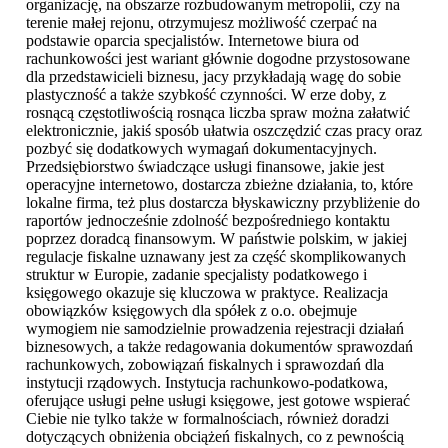
organizację, na obszarze rozbudowanym metropolii, czy na
terenie małej rejonu, otrzymujesz możliwość czerpać na
podstawie oparcia specjalistów. Internetowe biura od
rachunkowości jest wariant głównie dogodne przystosowane
dla przedstawicieli biznesu, jacy przykładają wagę do sobie
plastyczność a także szybkość czynności. W erze doby, z
rosnącą częstotliwością rosnąca liczba spraw można załatwić
elektronicznie, jakiś sposób ułatwia oszczędzić czas pracy oraz
pozbyć się dodatkowych wymagań dokumentacyjnych.
Przedsiębiorstwo świadczące usługi finansowe, jakie jest
operacyjne internetowo, dostarcza zbieżne działania, to, które
lokalne firma, też plus dostarcza błyskawiczny przybliżenie do
raportów jednocześnie zdolność bezpośredniego kontaktu
poprzez doradcą finansowym. W państwie polskim, w jakiej
regulacje fiskalne uznawany jest za część skomplikowanych
struktur w Europie, zadanie specjalisty podatkowego i
księgowego okazuje się kluczowa w praktyce. Realizacja
obowiązków księgowych dla spółek z o.o. obejmuje
wymogiem nie samodzielnie prowadzenia rejestracji działań
biznesowych, a także redagowania dokumentów sprawozdań
rachunkowych, zobowiązań fiskalnych i sprawozdań dla
instytucji rządowych. Instytucja rachunkowo-podatkowa,
oferujące usługi pełne usługi księgowe, jest gotowe wspierać
Ciebie nie tylko także w formalnościach, również doradzi
dotyczących obniżenia obciążeń fiskalnych, co z pewnością