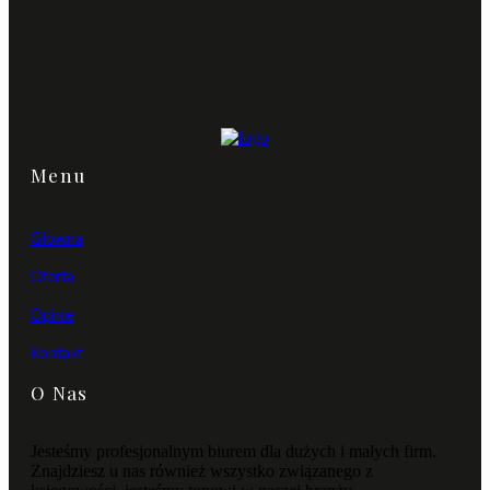
Menu
Głowna
Oferta
Opinie
Kontakt
O Nas
Jesteśmy profesjonalnym biurem dla dużych i małych firm.
Znajdziesz u nas również wszystko związanego z