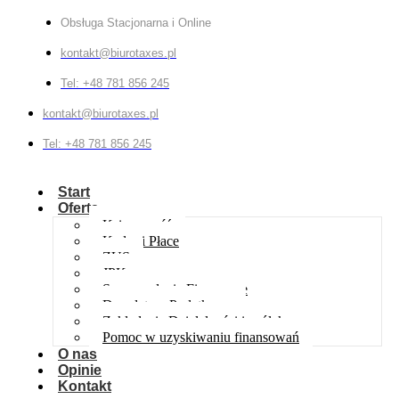
Obsługa Stacjonarna i Online
kontakt@biurotaxes.pl
Tel: +48 781 856 245
kontakt@biurotaxes.pl
Tel: +48 781 856 245
Start
Oferta
Księgowość
Kadry i Płace
ZUS
JPK
Sprawozdania Finansowe
Doradztwo Podatkowe
Zakładanie Działalności i spółek
Pomoc w uzyskiwaniu finansowań
O nas
Opinie
Kontakt