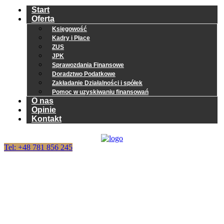
Start
Oferta
Księgowość
Kadry i Płace
ZUS
JPK
Sprawozdania Finansowe
Doradztwo Podatkowe
Zakładanie Działalności i spółek
Pomoc w uzyskiwaniu finansowań
O nas
Opinie
Kontakt
Tel: +48 781 856 245