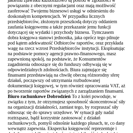
jakiemu zjawisku każdorazowo są pośród w zgodności w
powiązaniu z obecnymi regulacjami oraz mają możliwość
zaoferować Twojemu biznesowi usługi w odniesieniu do
doskonałym kompetencjach. W przypadku licznych
przedsiębiorców, złożonym przeszkodą dotyczy oddaniem
zaufania księgowemu a także przekazanie jemu funkcji
dotyczącej się wydatki i przychody biznesu. Tymczasem
dobra księgowa stanowi jednostka, jaka oprócz tego pilnuje
pod kątem adekwatność Odbiorców raportów, oraz przykłada
wagę na rzecz wzrost Przedsiębiorców instytucji. Eksploatując
na podstawie pomocy agencji prawno-finansowego, masz
zapewnioną spokój, na podstawie, że Konsumentów
zagadnienia odnoszące się do funduszy odbywają się w
odpowiedzialnych zdolnościach. Biura zajmujące się
finansami przedstawiają na chwilę obecną różnorodny sferę
działań, począwszy od utrzymania rozbudowanej
dokumentacji księgowej, w tym również opracowania VAT, aż
po tworzenie raportów związanych z zarządzaniem finansami.
Biuro rachunkowe Dobrodzień
To z kolei powoduje, w
związku z tym, że otrzymujesz sposobność skoncentrować siły
na organizacji działalności, zamiast tego, by rozpraszać siły
odnosząc się do sprawy urzędowe. W sytuacji gdy nadal
roztrząsasz, bądź korzystnie zastosować z działań
rachunkowych, pomyśl odnośnie każdego plusach, te, co dany
wewnątrz zapewnia. Ekspercka księgowość reprezentuje i