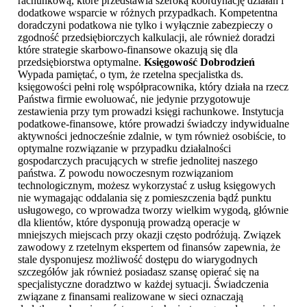
rachunkową, które przedstawia szeroką koordynację działań i
dodatkowe wsparcie w różnych przypadkach. Kompetentna
doradczyni podatkowa nie tylko i wyłącznie zabezpieczy o
zgodność przedsiębiorczych kalkulacji, ale również doradzi
które strategie skarbowo-finansowe okazują się dla
przedsiębiorstwa optymalne.
Księgowość Dobrodzień
Wypada pamiętać, o tym, że rzetelna specjalistka ds.
księgowości pełni rolę współpracownika, który działa na rzecz
Państwa firmie ewoluować, nie jedynie przygotowuje
zestawienia przy tym prowadzi księgi rachunkowe. Instytucja
podatkowe-finansowe, które prowadzi świadczy indywidualne
aktywności jednocześnie zdalnie, w tym również osobiście, to
optymalne rozwiązanie w przypadku działalności
gospodarczych pracujących w strefie jednolitej naszego
państwa. Z powodu nowoczesnym rozwiązaniom
technologicznym, możesz wykorzystać z usług księgowych
nie wymagając oddalania się z pomieszczenia bądź punktu
usługowego, co wprowadza tworzy wielkim wygodą, głównie
dla klientów, które dysponują prowadzą operacje w
mniejszych miejscach przy okazji często podróżują. Związek
zawodowy z rzetelnym ekspertem od finansów zapewnia, że
stale dysponujesz możliwość dostępu do wiarygodnych
szczegółów jak również posiadasz szansę opierać się na
specjalistyczne doradztwo w każdej sytuacji. Świadczenia
związane z finansami realizowane w sieci oznaczają