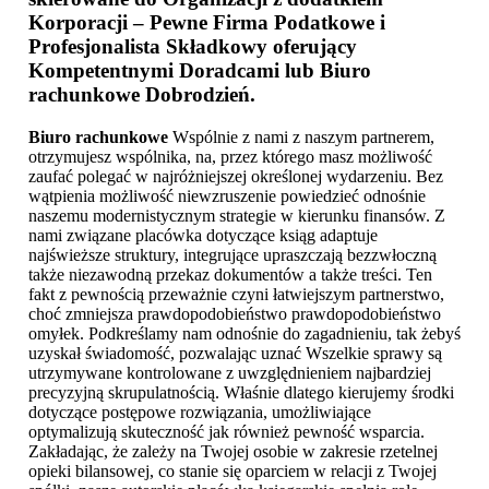
Korporacji – Pewne Firma Podatkowe i
Profesjonalista Składkowy oferujący
Kompetentnymi Doradcami lub
Biuro
rachunkowe Dobrodzień
.
Biuro rachunkowe
Wspólnie z nami z naszym partnerem,
otrzymujesz wspólnika, na, przez którego masz możliwość
zaufać polegać w najróżniejszej określonej wydarzeniu. Bez
wątpienia możliwość niewzruszenie powiedzieć odnośnie
naszemu modernistycznym strategie w kierunku finansów. Z
nami związane placówka dotyczące ksiąg adaptuje
najświeższe struktury, integrujące upraszczają bezzwłoczną
także niezawodną przekaz dokumentów a także treści. Ten
fakt z pewnością przeważnie czyni łatwiejszym partnerstwo,
choć zmniejsza prawdopodobieństwo prawdopodobieństwo
omyłek. Podkreślamy nam odnośnie do zagadnieniu, tak żebyś
uzyskał świadomość, pozwalając uznać Wszelkie sprawy są
utrzymywane kontrolowane z uwzględnieniem najbardziej
precyzyjną skrupulatnością. Właśnie dlatego kierujemy środki
dotyczące postępowe rozwiązania, umożliwiające
optymalizują skuteczność jak również pewność wsparcia.
Zakładając, że zależy na Twojej osobie w zakresie rzetelnej
opieki bilansowej, co stanie się oparciem w relacji z Twojej