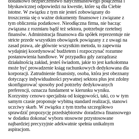
dodatkowo bezpieczeństwo natychmiastowego połączenia i
błyskawicznej odpowiedzi na kwestie, które są dla Ciebie
istotne. W związku z tym nie jesteś zobowiązany do
troszczenia się o ważne dokumenty finansowe i związane z
tym obliczenia podatkowe. Nieodłączna firma, nie bacząc
związana z rozmiaru bądź też sektora, potrzebuje rzetelnej
finansów. Administracja finansowa dla spółek reprezentuje nie
stricte przede wszystkim obowiązek powiązany z z uwagi na
zasad prawa, ale głównie wszystkim metoda, to zapewnia
wydajniej koordynować budżetem i rozpoczynać rozumne
postanowienia handlowe. W przypadku gdy zarządzasz
działalnością zakład, jesteś świadom, jakie to jest karkołomna
może być prowadzenie ksiąg rachunkowych dedykowana dla
korporacji. Zatrudnienie finansisty, osoba, która jest obeznany
dotyczący indywidualności prywatnej sektora plus jest zdolny
skonfigurować sposoby pod potrzeby dedykowanych
preferencji, oznacza fundament w kierunku wyniku.
Korzystny cenowo specjalista od księgowości, taki, co w tym
samym czasie proponuje wybitną standard realizacji, stanowi
uczciwy skarb. W związku z tym trzeba szczegółowo
sprawdzić propozycję przedsiębiorstw doradztwa finansowego
w dodatku dokonać wyboru stosowne przystosowane
najbardziej precyzyjnie adekwatnie spełnia unikalnym
aspiracjom.