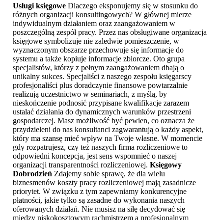
Usługi księgowe
Dlaczego eksponujemy się w stosunku do
różnych organizacji konsultingowych? W głównej mierze
indywidualnym działaniem oraz zaangażowaniem w
poszczególną zespół pracy. Przez nas obsługiwane organizacja
księgowe symbolizuje nie zaledwie pomieszczenie, w
wyznaczonym obszarze przechowuje się informacje do
systemu a także kopiuje informacje zbiorcze. Oto grupa
specjalistów, którzy z pełnym zaangażowaniem dbają o
unikalny sukces. Specjaliści z naszego zespołu księgarscy
profesjonaliści plus doradczynie finansowe powtarzalnie
realizują uczestnictwo w seminariach, z myślą, by
nieskończenie podnosić przypisane kwalifikacje zarazem
ustalać działania do dynamicznych warunków przestrzeni
gospodarczej. Masz możliwość być pewien, co oznacza że
przydzieleni do nas konsultanci zagwarantują o każdy aspekt,
który ma szansę mieć wpływ na Twoje własne. W momencie
gdy rozpatrujesz, czy też naszych firma rozliczeniowe to
odpowiedni koncepcja, jest sens wspomnieć o naszej
organizacji transparentności rozliczeniowej.
Księgowy
Dobrodzień
Zdajemy sobie sprawę, że dla wielu
biznesmenów koszty pracy rozliczeniowej mają zasadnicze
priorytet. W związku z tym zapewniamy konkurencyjne
płatności, jakie tylko są zasadne do wykonania naszych
oferowanych działań. Nie musisz na siłę decydować się
między niskokosztowym rachmistrzem a profesjonalnym