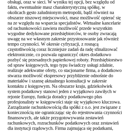
obsługi, oraz w sieci. W wyniku tej opcji, bez względu od
faktu, ewentualnie masz charakterystyczną spółkę, w
okolicach gęsto zaludnionym metropolii, bądź również na
obszarze niszowej miejscowości, masz możliwość opierać się
na ze względu na wsparcia specjalistów. Wirtualne kancelarie
od rachunkowości zawiera możliwość przede wszystkim
wygodne dedykowane przedsiębiorców, te osoby zwracają
uwagę na we własnym zakresie przystosowanie jak również
tempo czynności. W okresie cyfryzacji, z rosnącą
częstotliwością coraz liczniejsze zadań da radę sfinalizować
elektronicznie, co pozwala ograniczyć okres dodatkowo
pozbyć się przesadnych papierkowej roboty. Przedsiębiorstwo
od spraw księgowych, tego typu świadczy usługi zdalnie,
realizuje adekwatne oferty, co stacjonarne firma, a dodatkowo
stwarza możliwość ekspresowy przybliżenie odnośnie do
materiałów i szansę aktualnego konsultacji w zakresie
kontaktu z księgowym. Na obszarze kraju, gdziekolwiek
system podatkowy stanowi jeden z wyjątkowo zawiłych w
rejonie Europy, funkcja doradcy podatkowego plus
profesjonalisty w księgowości staje się wyjątkowo kluczowa.
Zarządzanie rachunkowością dla spółki z o.o. jest związane z
koniecznością nie ograniczając się do rejestrowania czynności
finansowych, ale także przygotowywania zestawień
rachunkowych, rozrachunków podatkowych oraz zestawień
dla instytucji rządowych. Firma zajmująca się podatkami,