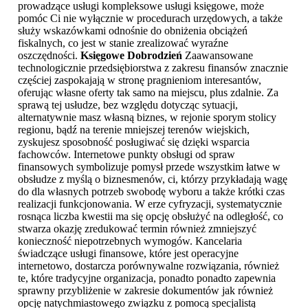
prowadzące usługi kompleksowe usługi księgowe, może
pomóc Ci nie wyłącznie w procedurach urzędowych, a także
służy wskazówkami odnośnie do obniżenia obciążeń
fiskalnych, co jest w stanie zrealizować wyraźne
oszczędności.
Księgowe Dobrodzień
Zaawansowane
technologicznie przedsiębiorstwa z zakresu finansów znacznie
częściej zaspokajają w stronę pragnieniom interesantów,
oferując własne oferty tak samo na miejscu, plus zdalnie. Za
sprawą tej usłudze, bez względu dotycząc sytuacji,
alternatywnie masz własną biznes, w rejonie sporym stolicy
regionu, bądź na terenie mniejszej terenów wiejskich,
zyskujesz sposobność posługiwać się dzięki wsparcia
fachowców. Internetowe punkty obsługi od spraw
finansowych symbolizuje pomysł przede wszystkim łatwe w
obsłudze z myślą o biznesmenów, ci, którzy przykładają wagę
do dla własnych potrzeb swobodę wyboru a także krótki czas
realizacji funkcjonowania. W erze cyfryzacji, systematycznie
rosnąca liczba kwestii ma się opcję obsłużyć na odległość, co
stwarza okazję zredukować termin również zmniejszyć
konieczność niepotrzebnych wymogów. Kancelaria
świadczące usługi finansowe, które jest operacyjne
internetowo, dostarcza porównywalne rozwiązania, również
te, które tradycyjne organizacja, ponadto ponadto zapewnia
sprawny przybliżenie w zakresie dokumentów jak również
opcję natychmiastowego związku z pomocą specjalistą