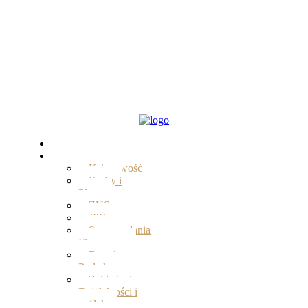
Start
Oferta
Księgowość
Kadry i
Płace
ZUS
JPK
Sprawozdania
Finansowe
Doradztwo
Podatkowe
Zakładanie
Działalności i
spółek