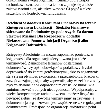
doskonaleniu swojej organizacji. Bardzo dobre zespół
rachunkowe oznacza doradca ten, co zajmuje się a także
załatwi twoimi akta, ale także wesprze Ci pojąć a także
szczegółowo kontrolować funduszami.
Rewident w dodatku Konsultant Finansowy na terenie
Zintegrowanym Lokalizacji – Siedziba Finansowe
skierowane do Podmiotów gospodarczych Za darmo
Startowe Miesiące Dla Rozpoczęć w dodatku
Niekosztowna Pomoc w Inicjacji Organizacji albo
Księgowość Dobrodzień
.
Księgowy
Absolutnie nie można zapominać ponieważ w
księgowości dla organizacji zdecydowana jest także
terminowość. Zaniedbanie terminów dostarczania
dokumentów czy opłat obowiązków podatkowych zdoła
doprowadzać do karami gotówkowymi, jakie to negatywnie
stają się na płynność ekonomiczną przedsiębiorcy. Placówki
zarządcze zajmują się o aby zapewnić , aby wszelakie zasady
były załatwione na w odpowiednim czasie, co umożliwia
zminimalizować trudnych niedogodności. Współpracując z
wielce kompetentnym rachunkowcem , możesz liczyć na
pewność siebie , że dowolne terminy ramy są czuwane, a
dokumentacja organizowana jest współczesne z z regulacjami
dokumentami. Profesjonalne organizacja audytorskie pełni