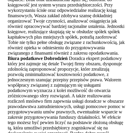
księgowość jest system wyrazu przedsiębiorczości. Przy
wykorzystaniu ścisłe oraz odpowiedzialne realizację ksiąg
finansowych, Wasza zakład zdobywa szansę dokładniej
organizować Twoje czynności, analizować osiągnięcia jak
również opracowywać bardziej racjonalne ustalenia. Jednostki
księgowe, realizujące skupiają się w obsłudze spółek spółek
kapitałowych plus mniejszych spółek, potrafią zaoferować
Tobie nie tylko pełne obsługę związane z rachunkowością, jak
również opieka w odniesieniu do przygotowywania
związanego z finansami również z zakresu opodatkowania.
Biura podatkowe Dobrodzień
Doradca ekspert podatkowy
który jest zajmuje się detale Twojej firmy obszaru, dysponuje
zdolnością zaproponować propozycje, które zrealizują
pozwolą zminimalizować kosztowności podatkowe, z
jednoczesnym szanując przepisy przepisów prawa. Walorem
współpracy związanej z zajmującym się usługami
podatkowym wyznacza z kolei możliwość do otwarcia
zróżnicowanego sfery rozwiązań. A także realizowania
rozliczeń mnóstwo firm zapewnia usługi doradcze w obszarze
prawodawstwa zatrudnieniowych, usługi pomocowe pomoc w
przygotowywaniu umów prawnych, ewentualnie wsparcie w
zakresie przygotowywania funduszy działalności. W efekcie
tego możesz być pewien liczyć na podstawie złożoną obsługę
tą, która umożliwi przedsiębiorcy zogniskować się na