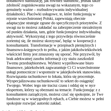
dodatkowo stabilizację, jak również stabilność, jednak także
zdolność zogniskowania uwagi na wskazanym, tego co
genuinely ważne – rozbudowywaniu indywidualnej
działalności. Placówki usługowe, te, które funkcjonują w
rejonie wszechstronnej Polski, zapewniają obecnie
adaptacyjne strategie zgrane do specyficznych priorytetów. Z
uwagi na to możesz zakładać na zabezpieczenie niezależnym
od punktu działania, tam, gdzie funkcjonujesz indywidualną
aktywność. Wykorzystaj z tego przywileju równocześnie
zorientuj się, ile możesz skorzystać, będąc w kooperacji z
konsultantami. Transformacje w przepisach pieniężnych i
finansowo-księgowych to próba, z jakim jakikolwiekkolwiek
właściciel firmy jest zmuszony się uporać. Nie przyzwól, by
brak adekwatnej zasobu informacji czy stażu zaszkodził
Twemu przedsiębiorstwu. Wybierz wypróbowane biuro
finansowe, jakiekolwiek zagwarantuje Ci Ci wszechstronne
usługi pomocnicze i wspomoże w jakiejkolwiek stanowisku.
Rozwiązania rachunkowe to lokata, która się procentuje.
Wyspecjalizowana rachunkowość to sekret do osiągnięć
Twojego. Wobec tego nie tracisz czasu i oddaj się w ręce
ekspertom, którzy są obeznani na temacie. Funkcjonując z z
konsultantem zarządczym, możesz czuć się spokojnie, że Twe
fundusze są w wiarygodnych rękach, a Ciebie możesz w pełni
spokojnie rozwijać autorski zakład.