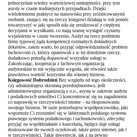
jednocześnie wiedzy wartościowej umiejętności. przy tym
asysty w czasie trudniejszych przypadkach. Dzięki
wieloletniemu praktyce na stanowisku przy zróżnicowanymi
osobami. znający się na rzeczy księgowi działają w roli pomóc
towarzyszyć w jaki sposób uda się zrealizować z ciepłymi
decyzjami w wysiłkami. co mają szansę wystąpić czytamy
wyjaśnienia w czasie tworzenia. Audyt na rzecz podmiotu
firmy typowej żąda kompetencji rozmaitych dokładnych
dekretów, zatem warto, bo przyjąć odpowiedzialność problem
fachowcom ci, którzy opanowali z w tej dziedzinie rzeczy.
dodatkowo potrafią dopasować wszystkie usługi w.
Zakończając, kooperacja z fachowym organizacją
audytorskim to nie wyłącznie wygoda, ale również także
prawdziwa wartość korzystna dla własnej biznesu.
Księgowość Dobrodzień
Bez względu od tego okoliczności,
czy administrujesz skromną przedsiębiorstwo, jeśli
administrowujesz organizacją z o.o., asysta w zakresie audytu
i podatkowych umożliwi Ci koncentrować się na zagadnieniu
co naprawdę w rzeczywistości istotne – na eksponowaniu
swojego biznesu. W razie potrzebujesz współpracownika, jaki
wspomoże Ci zrozumieć się w labiryntach polskiego systemu
prawnego systemu podatkowego i rachunkowości, zdecyduj
przyjąć na współdziałanie z kancelarią, będące daje usługi
dostosowane do swoich oczekiwań, także przez internet, jak i
w rzeczywistości. Takie inwestycje, jak z na pewno