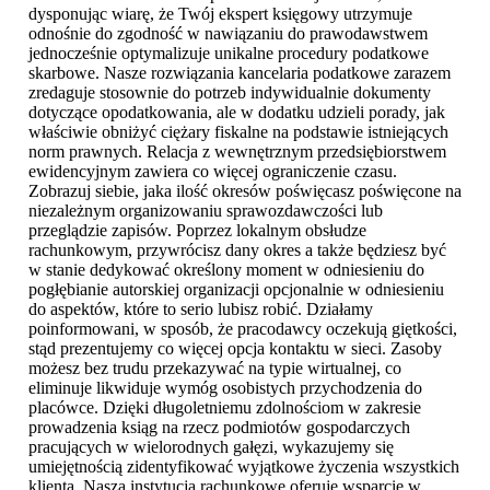
dysponując wiarę, że Twój ekspert księgowy utrzymuje
odnośnie do zgodność w nawiązaniu do prawodawstwem
jednocześnie optymalizuje unikalne procedury podatkowe
skarbowe. Nasze rozwiązania kancelaria podatkowe zarazem
zredaguje stosownie do potrzeb indywidualnie dokumenty
dotyczące opodatkowania, ale w dodatku udzieli porady, jak
właściwie obniżyć ciężary fiskalne na podstawie istniejących
norm prawnych. Relacja z wewnętrznym przedsiębiorstwem
ewidencyjnym zawiera co więcej ograniczenie czasu.
Zobrazuj siebie, jaka ilość okresów poświęcasz poświęcone na
niezależnym organizowaniu sprawozdawczości lub
przeglądzie zapisów. Poprzez lokalnym obsłudze
rachunkowym, przywrócisz dany okres a także będziesz być
w stanie dedykować określony moment w odniesieniu do
pogłębianie autorskiej organizacji opcjonalnie w odniesieniu
do aspektów, które to serio lubisz robić. Działamy
poinformowani, w sposób, że pracodawcy oczekują giętkości,
stąd prezentujemy co więcej opcja kontaktu w sieci. Zasoby
możesz bez trudu przekazywać na typie wirtualnej, co
eliminuje likwiduje wymóg osobistych przychodzenia do
placówce. Dzięki długoletniemu zdolnościom w zakresie
prowadzenia ksiąg na rzecz podmiotów gospodarczych
pracujących w wielorodnych gałęzi, wykazujemy się
umiejętnością zidentyfikować wyjątkowe życzenia wszystkich
klienta. Nasza instytucja rachunkowe oferuje wsparcie w