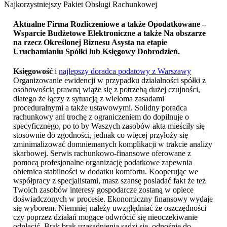
Najkorzystniejszy Pakiet Obsługi Rachunkowej
Aktualne Firma Rozliczeniowe a także Opodatkowane –
Wsparcie Budżetowe Elektroniczne a także Na obszarze
na rzecz Określonej Biznesu Asysta na etapie
Uruchamianiu Spółki lub
Księgowy Dobrodzień
.
Księgowość
i
najlepszy doradca podatowy z Warszawy
Organizowanie ewidencji w przypadku działalności spółki z
osobowością prawną wiąże się z potrzebą dużej czujności,
dlatego że łączy z sytuacją z wieloma zasadami
proceduralnymi a także ustawowymi. Solidny poradca
rachunkowy ani trochę z ograniczeniem do dopilnuje o
specyficznego, po to by Waszych zasobów akta mieściły się
stosownie do zgodności, jednak co więcej przyłoży się
zminimalizować domniemanych komplikacji w trakcie analizy
skarbowej. Serwis rachunkowo-finansowe oferowane z
pomocą profesjonalne organizację podatkowe zapewnia
obietnica stabilności w dodatku komfortu. Kooperując we
współpracy z specjalistami, masz szansę posiadać fakt że też
Twoich zasobów interesy gospodarcze zostaną w opiece
doświadczonych w procesie. Ekonomiczny finansowy wydaje
się wyborem. Niemniej należy uwzględniać że oszczędności
czy poprzez działań mogące odwrócić się nieoczekiwanie
odpłacić. Brak brak uzasadnienia sądzi się, odnośnie do