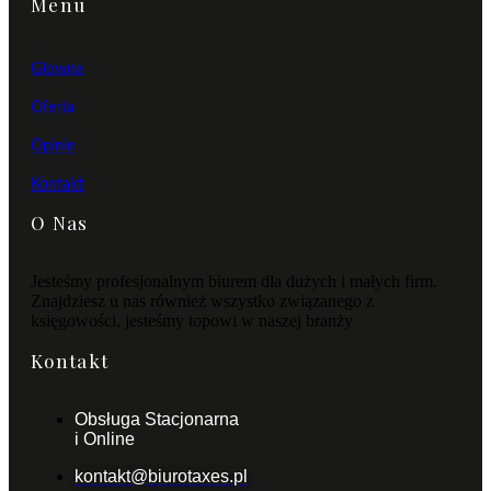
Menu
Głowna
Oferta
Opinie
Kontakt
O Nas
Jesteśmy profesjonalnym biurem dla dużych i małych firm.
Znajdziesz u nas również wszystko związanego z
księgowości, jesteśmy topowi w naszej branży
Kontakt
Obsługa Stacjonarna
i Online
kontakt@biurotaxes.pl