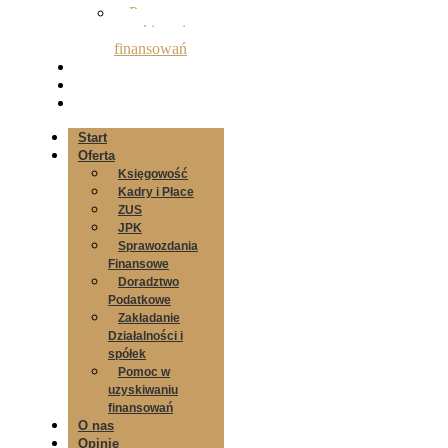
Pomoc w
uzyskiwaniu
finansowań
O nas
Opinie
Kontakt
Start
Oferta
Księgowość
Kadry i Płace
ZUS
JPK
Sprawozdania
Finansowe
Doradztwo
Podatkowe
Zakładanie
Działalności i
spółek
Pomoc w
uzyskiwaniu
finansowań
O nas
Opinie