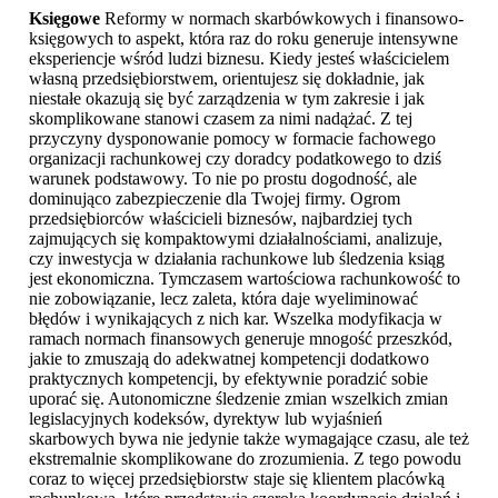
Księgowe
Reformy w normach skarbówkowych i finansowo-
księgowych to aspekt, która raz do roku generuje intensywne
eksperiencje wśród ludzi biznesu. Kiedy jesteś właścicielem
własną przedsiębiorstwem, orientujesz się dokładnie, jak
niestałe okazują się być zarządzenia w tym zakresie i jak
skomplikowane stanowi czasem za nimi nadążać. Z tej
przyczyny dysponowanie pomocy w formacie fachowego
organizacji rachunkowej czy doradcy podatkowego to dziś
warunek podstawowy. To nie po prostu dogodność, ale
dominująco zabezpieczenie dla Twojej firmy. Ogrom
przedsiębiorców właścicieli biznesów, najbardziej tych
zajmujących się kompaktowymi działalnościami, analizuje,
czy inwestycja w działania rachunkowe lub śledzenia ksiąg
jest ekonomiczna. Tymczasem wartościowa rachunkowość to
nie zobowiązanie, lecz zaleta, która daje wyeliminować
błędów i wynikających z nich kar. Wszelka modyfikacja w
ramach normach finansowych generuje mnogość przeszkód,
jakie to zmuszają do adekwatnej kompetencji dodatkowo
praktycznych kompetencji, by efektywnie poradzić sobie
uporać się. Autonomiczne śledzenie zmian wszelkich zmian
legislacyjnych kodeksów, dyrektyw lub wyjaśnień
skarbowych bywa nie jedynie także wymagające czasu, ale też
ekstremalnie skomplikowane do zrozumienia. Z tego powodu
coraz to więcej przedsiębiorstw staje się klientem placówką