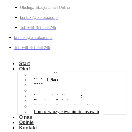
Obsługa Stacjonarna i Online
kontakt@biurotaxes.pl
Tel: +48 781 856 245
kontakt@biurotaxes.pl
Tel: +48 781 856 245
Start
Oferta
Księgowość
Kadry i Płace
ZUS
JPK
Sprawozdania Finansowe
Doradztwo Podatkowe
Zakładanie Działalności i spółek
Pomoc w uzyskiwaniu finansowań
O nas
Opinie
Kontakt