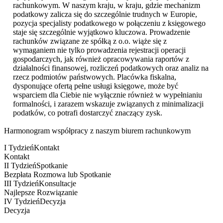
rachunkowym. W naszym kraju, w kraju, gdzie mechanizm
podatkowy zalicza się do szczególnie trudnych w Europie,
pozycja specjalisty podatkowego w połączeniu z księgowego
staje się szczególnie wyjątkowo kluczowa. Prowadzenie
rachunków związane ze spółką z o.o. wiąże się z
wymaganiem nie tylko prowadzenia rejestracji operacji
gospodarczych, jak również opracowywania raportów z
działalności finansowej, rozliczeń podatkowych oraz analiz na
rzecz podmiotów państwowych. Placówka fiskalna,
dysponujące ofertą pełne usługi księgowe, może być
wsparciem dla Ciebie nie wyłącznie również w wypełnianiu
formalności, i zarazem wskazuje związanych z minimalizacji
podatków, co potrafi dostarczyć znaczący zysk.
Harmonogram współpracy z naszym biurem rachunkowym
I Tydzień
Kontakt
Kontakt
II Tydzień
Spotkanie
Bezpłata Rozmowa lub Spotkanie
III Tydzień
Konsultacje
Najlepsze Rozwiązanie
IV Tydzień
Decyzja
Decyzja