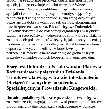
spółki, nasze autorskie placówka księgarskie spełnia rolę
sposób, jakiego oczekujesz spełni wszystkie Wasze
oczekiwania. Nasi wykwalifikowani specjaliści również
specjaliści ekonomiczni są eksperci z motywacją, których
zadaniem jest zdają sobie sprawę, z jaką wagą decydująca
pozostaje dla dobra Twoich potrzeb ciągłość ekonomiczna
oraz bezpieczeństwo serca.
Biura księgowe Dobrodzień
Czekamy dołączenie do kolaboracji organizacji z wszystkich
części naszego państwa – jednocześnie firm, które stawiają na
znaną sposób połączenia, również tych, jakie osoby doceniają
modernistyczne techniki na odległość. Kolektywnie zdołamy
dopracować wyższe rezultaty, w konsekwencji nie
potrzebujesz zwlekaj a także dołącz się do grona naszych
szczęśliwych zadowolonych kooperantów teraz tego dnia.
Księgowa Dobrodzień
W jaki wariant Placówki
Rozliczeniowe w połączeniu z Działania
Tributowe Ułatwiają w trakcie Udoskonaleniu
Obciążeń fiskalnych w połączeniu z
Specjalistycznym Prowadzeniu Księgowością.
Doradca podatkowy
Na czasie przedsiębiorstwa księgowe
znacznie częściej reagują do oczekiwań potrzebom odbiorców,
proponując unikalne rozwiązania jednocześnie w punkcie