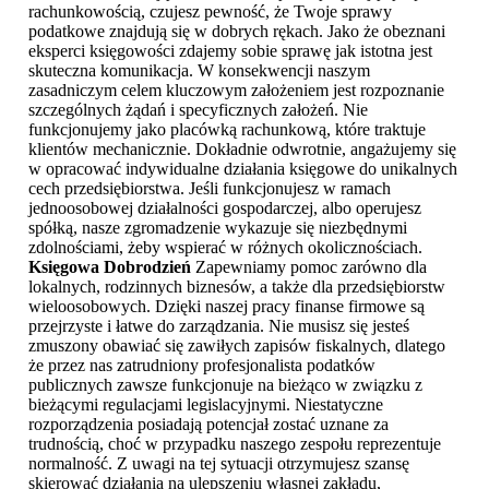
rachunkowością, czujesz pewność, że Twoje sprawy
podatkowe znajdują się w dobrych rękach. Jako że obeznani
eksperci księgowości zdajemy sobie sprawę jak istotna jest
skuteczna komunikacja. W konsekwencji naszym
zasadniczym celem kluczowym założeniem jest rozpoznanie
szczególnych żądań i specyficznych założeń. Nie
funkcjonujemy jako placówką rachunkową, które traktuje
klientów mechanicznie. Dokładnie odwrotnie, angażujemy się
w opracować indywidualne działania księgowe do unikalnych
cech przedsiębiorstwa. Jeśli funkcjonujesz w ramach
jednoosobowej działalności gospodarczej, albo operujesz
spółką, nasze zgromadzenie wykazuje się niezbędnymi
zdolnościami, żeby wspierać w różnych okolicznościach.
Księgowa Dobrodzień
Zapewniamy pomoc zarówno dla
lokalnych, rodzinnych biznesów, a także dla przedsiębiorstw
wieloosobowych. Dzięki naszej pracy finanse firmowe są
przejrzyste i łatwe do zarządzania. Nie musisz się jesteś
zmuszony obawiać się zawiłych zapisów fiskalnych, dlatego
że przez nas zatrudniony profesjonalista podatków
publicznych zawsze funkcjonuje na bieżąco w związku z
bieżącymi regulacjami legislacyjnymi. Niestatyczne
rozporządzenia posiadają potencjał zostać uznane za
trudnością, choć w przypadku naszego zespołu reprezentuje
normalność. Z uwagi na tej sytuacji otrzymujesz szansę
skierować działania na ulepszeniu własnej zakładu,