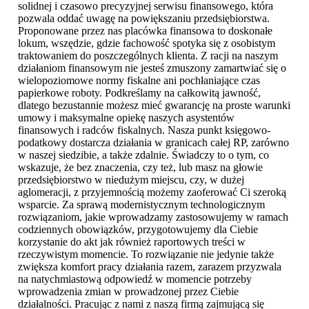
solidnej i czasowo precyzyjnej serwisu finansowego, która
pozwala oddać uwagę na powiększaniu przedsiębiorstwa.
Proponowane przez nas placówka finansowa to doskonałe
lokum, wszędzie, gdzie fachowość spotyka się z osobistym
traktowaniem do poszczególnych klienta. Z racji na naszym
działaniom finansowym nie jesteś zmuszony zamartwiać się o
wielopoziomowe normy fiskalne ani pochłaniające czas
papierkowe roboty. Podkreślamy na całkowitą jawność,
dlatego bezustannie możesz mieć gwarancję na proste warunki
umowy i maksymalne opiekę naszych asystentów
finansowych i radców fiskalnych. Nasza punkt księgowo-
podatkowy dostarcza działania w granicach całej RP, zarówno
w naszej siedzibie, a także zdalnie. Świadczy to o tym, co
wskazuje, że bez znaczenia, czy też, lub masz na głowie
przedsiębiorstwo w niedużym miejscu, czy, w dużej
aglomeracji, z przyjemnością możemy zaoferować Ci szeroką
wsparcie. Za sprawą modernistycznym technologicznym
rozwiązaniom, jakie wprowadzamy zastosowujemy w ramach
codziennych obowiązków, przygotowujemy dla Ciebie
korzystanie do akt jak również raportowych treści w
rzeczywistym momencie. To rozwiązanie nie jedynie także
zwiększa komfort pracy działania razem, zarazem przyzwala
na natychmiastową odpowiedź w momencie potrzeby
wprowadzenia zmian w prowadzonej przez Ciebie
działalności. Pracując z nami z naszą firmą zajmującą się