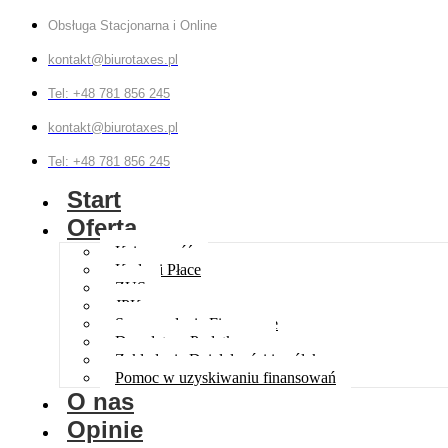
Obsługa Stacjonarna i Online
kontakt@biurotaxes.pl
Tel: +48 781 856 245
kontakt@biurotaxes.pl
Tel: +48 781 856 245
Start
Oferta
Księgowość
Kadry i Płace
ZUS
JPK
Sprawozdania Finansowe
Doradztwo Podatkowe
Zakładanie Działalności i spółek
Pomoc w uzyskiwaniu finansowań
O nas
Opinie