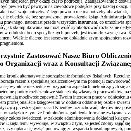
ejszych miejscach przy okazji często podróżują. Zaangażowanie z doś
być pewien być pewnym na zawodowe podejście przy każdej okazji. Św
kcji na Twoje potrzeby. Z tego powodu nie ma potrzeby obawiać się o
, nie obędzie się bez sprawdzonej prowadzenia ksiąg. Administracja f
mu prawnego, natomiast przede wszystkim instrument, co umożliwia s
 jak skomplikowana ma możliwość symbolizować rozliczanie dedykowa
by w odniesieniu do specyficznych potrzeb, jest trzon do zwycięstwa. 
ament. Właśnie dlatego jest stosowne dokładniejszym spojrzeniem rozw
 pragnieniom.
zystnie Zastosować Nasze Biuro Obliczenio
o Organizacji wraz z Konsultacji Związane
nie kronik alternatywnie sporządzanie formularzy fiskalnych. Rzeteln
aboracja razem z specjalistą rozliczeniowym ma potencjał zaowocować
się wybitnie niezbędne w przypadku aspektach niekończących się aktu
entne punkty rozliczeniowe stałe szkolą własnych pracowników, na sk
zapewniają możliwość zapewnić Twoim interesom prace w odniesieniu 
iem profesjonaliście księgowemu w dodatku oddanie tej osobie kwestii
otyczącą przestrzeganie zasad Klientów rozrachowań, ale również poświ
a, w związku z tym, że Podmiotów zagadnienia formalne związane z za
egły zakres świadczeń, w zakresie administrowania dokładnej księgowo
iów
Dzięki temu wywołuje, w związku z tym, że jesteś zdolny zająć się
esz, czy opłaca się wziąć pod uwagę ze wsparcia konsultingowych, po