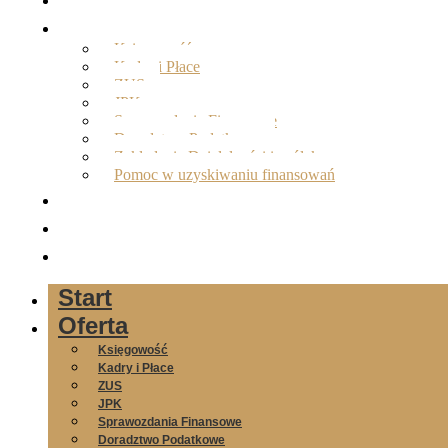
Oferta
Księgowość
Kadry i Płace
ZUS
JPK
Sprawozdania Finansowe
Doradztwo Podatkowe
Zakładanie Działalności i spółek
Pomoc w uzyskiwaniu finansowań
O nas
Opinie
Kontakt
Start
Oferta
Księgowość
Kadry i Płace
ZUS
JPK
Sprawozdania Finansowe
Doradztwo Podatkowe