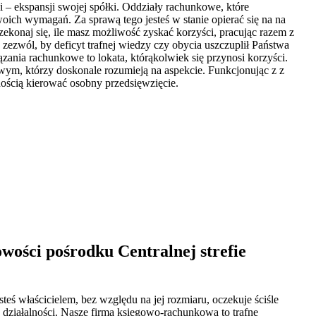
i – ekspansji swojej spółki. Oddziały rachunkowe, które
ich wymagań. Za sprawą tego jesteś w stanie opierać się na na
zekonaj się, ile masz możliwość zyskać korzyści, pracując razem z
zezwól, by deficyt trafnej wiedzy czy obycia uszczuplił Państwa
nia rachunkowe to lokata, którąkolwiek się przynosi korzyści.
m, którzy doskonale rozumieją na aspekcie. Funkcjonując z z
ością kierować osobny przedsięwzięcie.
ości pośrodku Centralnej strefie
eś właścicielem, bez względu na jej rozmiaru, oczekuje ściśle
działalności. Nasze firma księgowo-rachunkowa to trafne