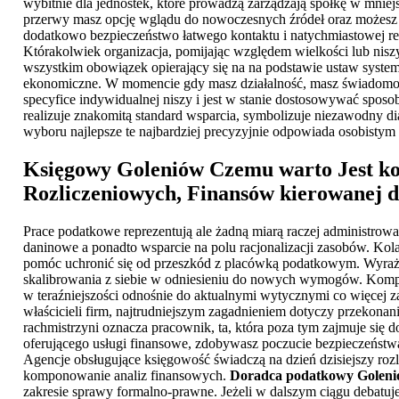
wybitnie dla jednostek, które prowadzą zarządzają spółkę w mni
przerwy masz opcję wglądu do nowoczesnych źródeł oraz możesz 
dodatkowo bezpieczeństwo łatwego kontaktu i natychmiastowej rea
Którakolwiek organizacja, pomijając względem wielkości lub niszy
wszystkim obowiązek opierający się na na podstawie ustaw syste
ekonomiczne. W momencie gdy masz działalność, masz świadomość,
specyfice indywidualnej niszy i jest w stanie dostosowywać sposo
realizuje znakomitą standard wsparcia, symbolizuje niezawodny di
wyboru najlepsze te najbardziej precyzyjnie odpowiada osobistym
Księgowy Goleniów
Czemu warto Jest kor
Rozliczeniowych, Finansów kierowanej d
Prace podatkowe reprezentują ale żadną miarą raczej administrowa
daninowe a ponadto wsparcie na polu racjonalizacji zasobów. Kol
pomóc uchronić się od przeszkód z placówką podatkowym. Wyraża 
skalibrowania z siebie w odniesieniu do nowych wymogów. Kompet
w teraźniejszości odnośnie do aktualnymi wytycznymi co więcej 
właścicieli firm, najtrudniejszym zagadnieniem dotyczy przekonan
rachmistrzyni oznacza pracownik, ta, która poza tym zajmuje się d
oferującego usługi finansowe, zdobywasz poczucie bezpieczeństw
Agencje obsługujące księgowość świadczą na dzień dzisiejszy rozl
komponowanie analiz finansowych.
Doradca podatkowy Golen
zakresie sprawy formalno-prawne. Jeżeli w dalszym ciągu debatuj