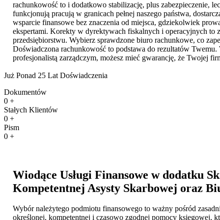
rachunkowość to i dodatkowo stabilizację, plus zabezpieczenie, l
funkcjonują pracują w granicach pełnej naszego państwa, dostarc
wsparcie finansowe bez znaczenia od miejsca, gdziekolwiek prowadz
ekspertami. Korekty w dyrektywach fiskalnych i operacyjnych to z
przedsiębiorstwu. Wybierz sprawdzone biuro rachunkowe, co zape
Doświadczona rachunkowość to podstawa do rezultatów Twemu. W 
profesjonalistą zarządczym, możesz mieć gwarancję, że Twojej fi
Już Ponad 25 Lat Doświadczenia
Dokumentów
0
+
Stałych Klientów
0
+
Pism
0
+
Wiodące Usługi Finansowe w dodatku Ska
Kompetentnej Asysty Skarbowej oraz
Bi
Wybór należytego podmiotu finansowego to ważny pośród zasadniczyc
określonej, kompetentnej i czasowo zgodnej pomocy księgowej, kt