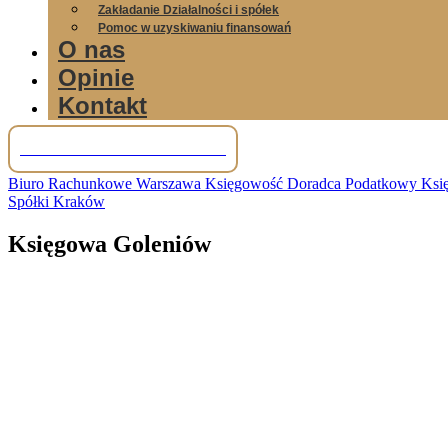
Zakładanie Działalności i spółek
Pomoc w uzyskiwaniu finansowań
O nas
Opinie
Kontakt
Tel: +48 781 856 245
Biuro Rachunkowe Warszawa Księgowość Doradca Podatkowy Księg
Spółki Kraków
Księgowa Goleniów