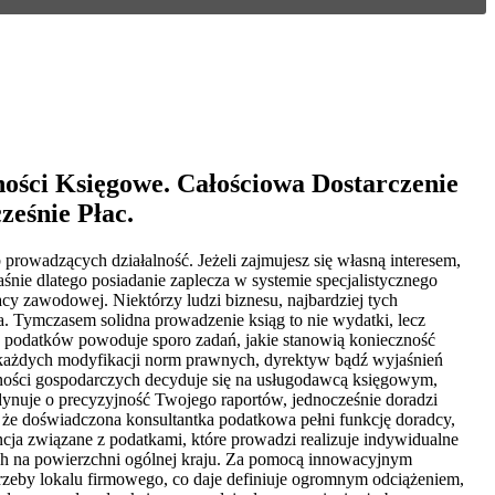
ości Księgowe. Całościowa Dostarczenie
ześnie Płac.
prowadzących działalność. Jeżeli zajmujesz się własną interesem,
aśnie dlatego posiadanie zaplecza w systemie specjalistycznego
acy zawodowej. Niektórzy ludzi biznesu, najbardziej tych
 Tymczasem solidna prowadzenie ksiąg to nie wydatki, lecz
ch podatków powoduje sporo zadań, jakie stanowią konieczność
e każdych modyfikacji norm prawnych, dyrektyw bądź wyjaśnień
lności gospodarczych decyduje się na usługodawcą księgowym,
ordynuje o precyzyjność Twojego raportów, jednocześnie doradzi
 że doświadczona konsultantka podatkowa pełni funkcję doradcy,
ncja związane z podatkami, które prowadzi realizuje indywidualne
ych na powierzchni ogólnej kraju. Za pomocą innowacyjnym
rzeby lokalu firmowego, co daje definiuje ogromnym odciążeniem,