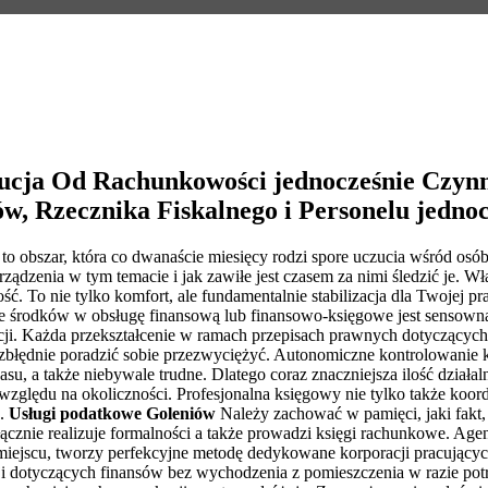
ucja Od Rachunkowości jednocześnie Czynn
w, Rzecznika Fiskalnego i Personelu jednoc
 obszar, która co dwanaście miesięcy rodzi spore uczucia wśród osób 
ządzenia w tym temacie i jak zawiłe jest czasem za nimi śledzić je. Wł
. To nie tylko komfort, ale fundamentalnie stabilizacja dla Twojej pr
 środków w obsługę finansową lub finansowo-księgowe jest sensowna.
nkcji. Każda przekształcenie w ramach przepisach prawnych dotyczący
 bezbłędnie poradzić sobie przezwyciężyć. Autonomiczne kontrolowani
, a także niebywale trudne. Dlatego coraz znaczniejsza ilość działa
ez względu na okoliczności. Profesjonalna księgowy nie tylko także ko
e.
Usługi podatkowe Goleniów
Należy zachować w pamięci, jaki fakt,
ącznie realizuje formalności a także prowadzi księgi rachunkowe. Age
 miejscu, tworzy perfekcyjne metodę dedykowane korporacji pracując
i dotyczących finansów bez wychodzenia z pomieszczenia w razie pot