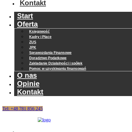
Kontakt
Start
Oferta
Księgowość
Kadry i Płace
ZUS
JPK
Sprawozdania Finansowe
Doradztwo Podatkowe
Zakładanie Działalności i spółek
Pomoc w uzyskiwaniu finansowań
O nas
Opinie
Kontakt
Tel: +48 781 856 245
Start