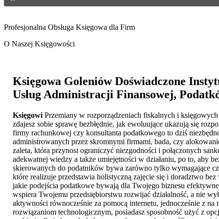
Profesjonalna Obsługa Księgowa dla Firm
O Naszej Księgowości
Księgowa Goleniów
Doświadczone Instyt
Usług Administracji Finansowej, Podatkó
Księgowi
Przemiany w rozporządzeniach fiskalnych i księgowych to
zdajesz sobie sprawę bezbłędnie, jak ewoluujące ukazują się rozpor
firmy rachunkowej czy konsultanta podatkowego to dziś niezbędność
administrowanych przez skromnymi firmami, bada, czy alokowanie
zaleta, która przynosi ograniczyć niezgodności i połączonych sa
adekwatnej wiedzy a także umiejętności w działaniu, po to, aby
skierowanych do podatników bywa zarówno tylko wymagające czasu
które realizuje przedstawia holistyczną zajęcie się i doradztwo b
jakie podejścia podatkowe bywają dla Twojego biznesu efektywn
wspiera Twojemu przedsiębiorstwu rozwijać działalność, a nie wył
aktywności równocześnie za pomocą internetu, jednocześnie z na
rozwiązaniom technologicznym, posiadasz sposobność użyć z opcj