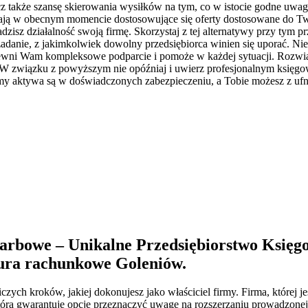
ecz także szansę skierowania wysiłków na tym, co w istocie godne uwag
zają w obecnym momencie dostosowujące się oferty dostosowane do Two
isz działalność swoją firmę. Skorzystaj z tej alternatywy przy tym pr
adanie, z jakimkolwiek dowolny przedsiębiorca winien się uporać. Nie 
wni Wam kompleksowe podparcie i pomoże w każdej sytuacji. Rozwiąza
związku z powyższym nie opóźniaj i uwierz profesjonalnym księgowy
rmy aktywa są w doświadczonych zabezpieczeniu, a Tobie możesz z ufn
rbowe – Unikalne Przedsiębiorstwo Księgow
ura rachunkowe Goleniów
.
h kroków, jakiej dokonujesz jako właściciel firmy. Firma, której jest
óra gwarantuje opcję przeznaczyć uwagę na rozszerzaniu prowadzonej 