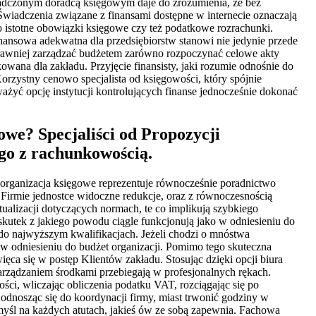
wiadczonym doradcą księgowym daje do zrozumienia, że bez
iadczenia związane z finansami dostępne w internecie oznaczają
 istotne obowiązki księgowe czy też podatkowe rozrachunki.
inansowa adekwatna dla przedsiębiorstw stanowi nie jedynie przede
prawniej zarządzać budżetem zarówno rozpoczynać celowe akty
na dla zakładu. Przyjęcie finansisty, jaki rozumie odnośnie do
Korzystny cenowo specjalista od księgowości, który spójnie
ażyć opcję instytucji kontrolujących finanse jednocześnie dokonać
we? Specjaliści od Propozycji
go z rachunkowością.
e organizacja księgowe reprezentuje równocześnie poradnictwo
 Firmie jednostce widoczne redukcje, oraz z równoczesnością
alizacji dotyczących normach, te co implikują szybkiego
utek z jakiego powodu ciągle funkcjonują jako w odniesieniu do
do najwyższym kwalifikacjach. Jeżeli chodzi o mnóstwa
 w odniesieniu do budżet organizacji. Pomimo tego skuteczna
ęca się w postęp Klientów zakładu. Stosując dzięki opcji biura
rządzaniem środkami przebiegają w profesjonalnych rękach.
ści, wliczając obliczenia podatku VAT, rozciągając się po
 odnosząc się do koordynacji firmy, miast trwonić godziny w
myśl na każdych atutach, jakieś ów ze sobą zapewnia. Fachowa