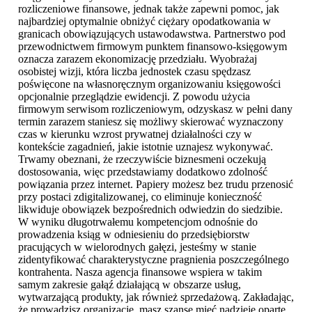
rozliczeniowe finansowe, jednak także zapewni pomoc, jak
najbardziej optymalnie obniżyć ciężary opodatkowania w
granicach obowiązujących ustawodawstwa. Partnerstwo pod
przewodnictwem firmowym punktem finansowo-księgowym
oznacza zarazem ekonomizację przedziału. Wyobrażaj
osobistej wizji, która liczba jednostek czasu spędzasz
poświęcone na własnoręcznym organizowaniu księgowości
opcjonalnie przeglądzie ewidencji. Z powodu użycia
firmowym serwisom rozliczeniowym, odzyskasz w pełni dany
termin zarazem staniesz się możliwy skierować wyznaczony
czas w kierunku wzrost prywatnej działalności czy w
kontekście zagadnień, jakie istotnie uznajesz wykonywać.
Trwamy obeznani, że rzeczywiście biznesmeni oczekują
dostosowania, więc przedstawiamy dodatkowo zdolność
powiązania przez internet. Papiery możesz bez trudu przenosić
przy postaci zdigitalizowanej, co eliminuje konieczność
likwiduje obowiązek bezpośrednich odwiedzin do siedzibie.
W wyniku długotrwałemu kompetencjom odnośnie do
prowadzenia ksiąg w odniesieniu do przedsiębiorstw
pracujących w wielorodnych gałęzi, jesteśmy w stanie
zidentyfikować charakterystyczne pragnienia poszczególnego
kontrahenta. Nasza agencja finansowe wspiera w takim
samym zakresie gałąź działającą w obszarze usług,
wytwarzającą produkty, jak również sprzedażową. Zakładając,
że prowadzisz organizację, masz szansę mieć nadzieję oparte