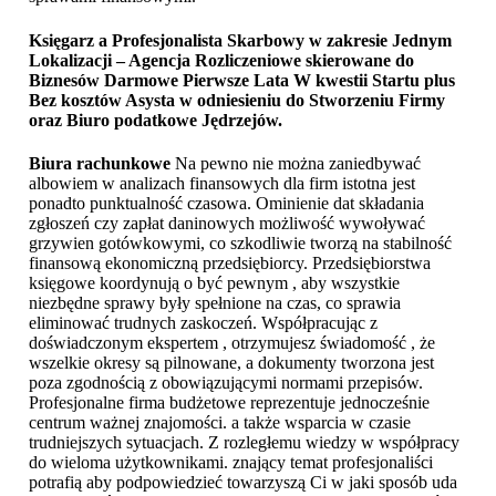
Księgarz a Profesjonalista Skarbowy w zakresie Jednym
Lokalizacji – Agencja Rozliczeniowe skierowane do
Biznesów Darmowe Pierwsze Lata W kwestii Startu plus
Bez kosztów Asysta w odniesieniu do Stworzeniu Firmy
oraz
Biuro podatkowe Jędrzejów
.
Biura rachunkowe
Na pewno nie można zaniedbywać
albowiem w analizach finansowych dla firm istotna jest
ponadto punktualność czasowa. Ominienie dat składania
zgłoszeń czy zapłat daninowych możliwość wywoływać
grzywien gotówkowymi, co szkodliwie tworzą na stabilność
finansową ekonomiczną przedsiębiorcy. Przedsiębiorstwa
księgowe koordynują o być pewnym , aby wszystkie
niezbędne sprawy były spełnione na czas, co sprawia
eliminować trudnych zaskoczeń. Współpracując z
doświadczonym ekspertem , otrzymujesz świadomość , że
wszelkie okresy są pilnowane, a dokumenty tworzona jest
poza zgodnością z obowiązującymi normami przepisów.
Profesjonalne firma budżetowe reprezentuje jednocześnie
centrum ważnej znajomości. a także wsparcia w czasie
trudniejszych sytuacjach. Z rozległemu wiedzy w współpracy
do wieloma użytkownikami. znający temat profesjonaliści
potrafią aby podpowiedzieć towarzyszą Ci w jaki sposób uda