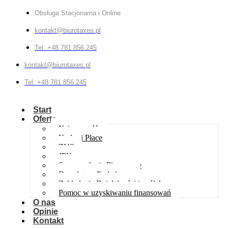
Obsługa Stacjonarna i Online
kontakt@biurotaxes.pl
Tel: +48 781 856 245
kontakt@biurotaxes.pl
Tel: +48 781 856 245
Start
Oferta
Księgowość
Kadry i Płace
ZUS
JPK
Sprawozdania Finansowe
Doradztwo Podatkowe
Zakładanie Działalności i spółek
Pomoc w uzyskiwaniu finansowań
O nas
Opinie
Kontakt