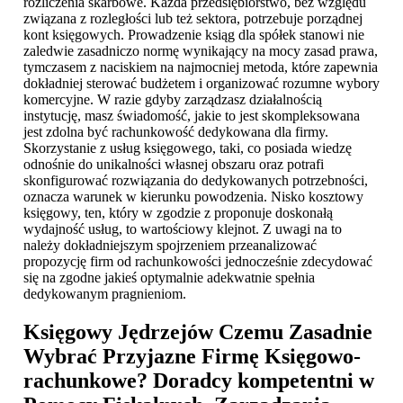
rozliczenia skarbowe. Każda przedsiębiorstwo, bez względu
związana z rozległości lub też sektora, potrzebuje porządnej
kont księgowych. Prowadzenie ksiąg dla spółek stanowi nie
zaledwie zasadniczo normę wynikający na mocy zasad prawa,
tymczasem z naciskiem na najmocniej metoda, które zapewnia
dokładniej sterować budżetem i organizować rozumne wybory
komercyjne. W razie gdyby zarządzasz działalnością
instytucję, masz świadomość, jakie to jest skompleksowana
jest zdolna być rachunkowość dedykowana dla firmy.
Skorzystanie z usług księgowego, taki, co posiada wiedzę
odnośnie do unikalności własnej obszaru oraz potrafi
skonfigurować rozwiązania do dedykowanych potrzebności,
oznacza warunek w kierunku powodzenia. Nisko kosztowy
księgowy, ten, który w zgodzie z proponuje doskonałą
wydajność usług, to wartościowy klejnot. Z uwagi na to
należy dokładniejszym spojrzeniem przeanalizować
propozycję firm od rachunkowości jednocześnie zdecydować
się na zgodne jakieś optymalnie adekwatnie spełnia
dedykowanym pragnieniom.
Księgowy Jędrzejów
Czemu Zasadnie
Wybrać Przyjazne Firmę Księgowo-
rachunkowe? Doradcy kompetentni w