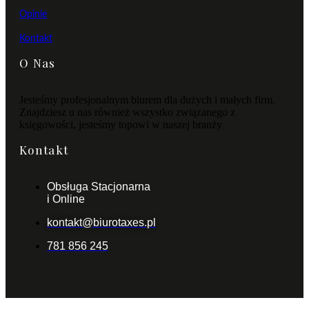
Opinie
Kontakt
O Nas
Jesteśmy profesjonalnym biurem dla dużych i małych firm.
Znajdziesz u nas również wszystko związanego z
księgowości, jesteśmy topowi w naszej branży
Kontakt
Obsługa Stacjonarna
i Online
kontakt@biurotaxes.pl
781 856 245