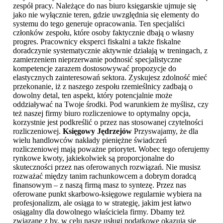
zespół pracy. Należące do nas biuro księgarskie ujmuje się
jako nie wyłącznie teren, gdzie uwzględnia się elementy do
systemu do tego generuje opracowania. Ten specjaliści
członków zespołu, które osoby faktycznie dbają o własny
progres. Pracownicy eksperci fiskalni a także fiskalne
doradczynie systematycznie aktywnie działają w treningach, z
zamierzeniem nieprzerwanie podnosić specjalistyczne
kompetencje zarazem dostosowywać propozycje do
elastycznych zainteresowań sektora. Zyskujesz zdolność mieć
przekonanie, iż z naszego zespołu rzemieślnicy zadbają o
dowolny detal, ten aspekt, który potencjalnie może
oddziaływać na Twoje środki. Pod warunkiem że myślisz, czy
też naszej firmy biuro rozliczeniowe to optymalny opcja,
korzystnie jest podkreślić o przez nas stosowanej czytelności
rozliczeniowej.
Księgowy Jędrzejów
Przyswajamy, że dla
wielu handlowców nakłady pieniężne świadczeń
rozliczeniowej mają poważne priorytet. Wobec tego oferujemy
rynkowe kwoty, jakiekolwiek są proporcjonalne do
skuteczności przez nas oferowanych rozwiązań. Nie musisz
rozważać między tanim rachunkowcem a dobrym doradcą
finansowym – z naszą firmą masz to syntezę. Przez nas
oferowane punkt skarbowo-księgowe regularnie wybiera na
profesjonalizm, ale osiąga to w strategię, jakim jest łatwo
osiągalny dla dowolnego właściciela firmy. Dbamy też
związane z by, w celu nasze usługi podatkowe okazują się