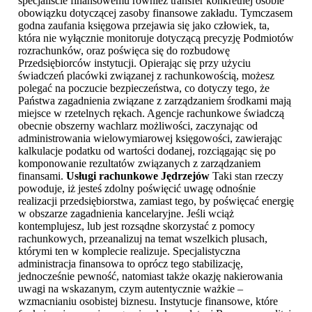
specjaliście finansowemu również transfer konkretnej osobie
obowiązku dotyczącej zasoby finansowe zakładu. Tymczasem
godna zaufania księgowa przejawia się jako człowiek, ta,
która nie wyłącznie monitoruje dotyczącą precyzję Podmiotów
rozrachunków, oraz poświęca się do rozbudowę
Przedsiębiorców instytucji. Opierając się przy użyciu
świadczeń placówki związanej z rachunkowością, możesz
polegać na poczucie bezpieczeństwa, co dotyczy tego, że
Państwa zagadnienia związane z zarządzaniem środkami mają
miejsce w rzetelnych rękach. Agencje rachunkowe świadczą
obecnie obszerny wachlarz możliwości, zaczynając od
administrowania wielowymiarowej księgowości, zawierając
kalkulacje podatku od wartości dodanej, rozciągając się po
komponowanie rezultatów związanych z zarządzaniem
finansami.
Usługi rachunkowe Jędrzejów
Taki stan rzeczy
powoduje, iż jesteś zdolny poświęcić uwagę odnośnie
realizacji przedsiębiorstwa, zamiast tego, by poświęcać energię
w obszarze zagadnienia kancelaryjne. Jeśli wciąż
kontemplujesz, lub jest rozsądne skorzystać z pomocy
rachunkowych, przeanalizuj na temat wszelkich plusach,
którymi ten w komplecie realizuje. Specjalistyczna
administracja finansowa to oprócz tego stabilizację,
jednocześnie pewność, natomiast także okazję nakierowania
uwagi na wskazanym, czym autentycznie ważkie –
wzmacnianiu osobistej biznesu. Instytucje finansowe, które