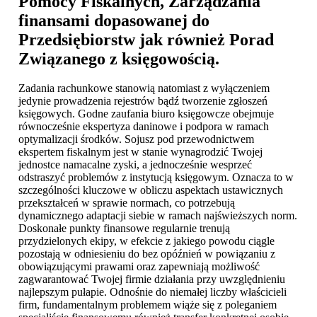
Pomocy Fiskalnych, Zarządzania
finansami dopasowanej do
Przedsiębiorstw jak również Porad
Związanego z księgowością.
Zadania rachunkowe stanowią natomiast z wyłączeniem
jedynie prowadzenia rejestrów bądź tworzenie zgłoszeń
księgowych. Godne zaufania biuro księgowcze obejmuje
równocześnie ekspertyza daninowe i podpora w ramach
optymalizacji środków. Sojusz pod przewodnictwem
ekspertem fiskalnym jest w stanie wynagrodzić Twojej
jednostce namacalne zyski, a jednocześnie wesprzeć
odstraszyć problemów z instytucją księgowym. Oznacza to w
szczególności kluczowe w obliczu aspektach ustawicznych
przekształceń w sprawie normach, co potrzebują
dynamicznego adaptacji siebie w ramach najświeższych norm.
Doskonałe punkty finansowe regularnie trenują
przydzielonych ekipy, w efekcie z jakiego powodu ciągle
pozostają w odniesieniu do bez opóźnień w powiązaniu z
obowiązującymi prawami oraz zapewniają możliwość
zagwarantować Twojej firmie działania przy uwzględnieniu
najlepszym pułapie. Odnośnie do niemałej liczby właścicieli
firm, fundamentalnym problemem wiąże się z poleganiem