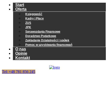
Start
Oferta
Księgowość
Kadry i Płace
ZUS
JPK
Sprawozdania Finansowe
Doradztwo Podatkowe
Zakładanie Działalności i spółek
Pomoc w uzyskiwaniu finansowań
O nas
Opinie
Kontakt
Tel: +48 781 856 245