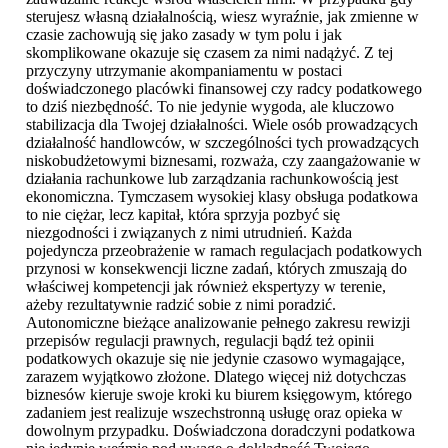
sterujesz własną działalnością, wiesz wyraźnie, jak zmienne w
czasie zachowują się jako zasady w tym polu i jak
skomplikowane okazuje się czasem za nimi nadążyć. Z tej
przyczyny utrzymanie akompaniamentu w postaci
doświadczonego placówki finansowej czy radcy podatkowego
to dziś niezbędność. To nie jedynie wygoda, ale kluczowo
stabilizacja dla Twojej działalności. Wiele osób prowadzących
działalność handlowców, w szczególności tych prowadzących
niskobudżetowymi biznesami, rozważa, czy zaangażowanie w
działania rachunkowe lub zarządzania rachunkowością jest
ekonomiczna. Tymczasem wysokiej klasy obsługa podatkowa
to nie ciężar, lecz kapitał, która sprzyja pozbyć się
niezgodności i związanych z nimi utrudnień. Każda
pojedyncza przeobrażenie w ramach regulacjach podatkowych
przynosi w konsekwencji liczne zadań, których zmuszają do
właściwej kompetencji jak również ekspertyzy w terenie,
ażeby rezultatywnie radzić sobie z nimi poradzić.
Autonomiczne bieżące analizowanie pełnego zakresu rewizji
przepisów regulacji prawnych, regulacji bądź też opinii
podatkowych okazuje się nie jedynie czasowo wymagające,
zarazem wyjątkowo złożone. Dlatego więcej niż dotychczas
biznesów kieruje swoje kroki ku biurem księgowym, którego
zadaniem jest realizuje wszechstronną usługę oraz opieka w
dowolnym przypadku. Doświadczona doradczyni podatkowa