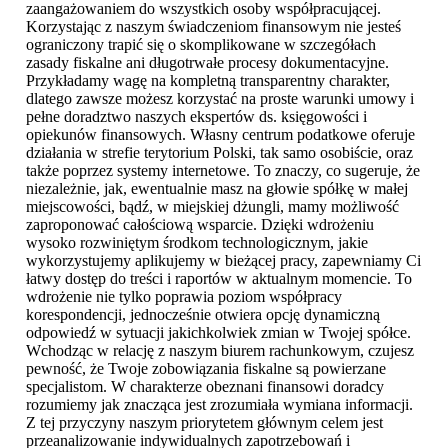
zaangażowaniem do wszystkich osoby współpracującej.
Korzystając z naszym świadczeniom finansowym nie jesteś
ograniczony trapić się o skomplikowane w szczegółach
zasady fiskalne ani długotrwałe procesy dokumentacyjne.
Przykładamy wagę na kompletną transparentny charakter,
dlatego zawsze możesz korzystać na proste warunki umowy i
pełne doradztwo naszych ekspertów ds. księgowości i
opiekunów finansowych. Własny centrum podatkowe oferuje
działania w strefie terytorium Polski, tak samo osobiście, oraz
także poprzez systemy internetowe. To znaczy, co sugeruje, że
niezależnie, jak, ewentualnie masz na głowie spółkę w małej
miejscowości, bądź, w miejskiej dżungli, mamy możliwość
zaproponować całościową wsparcie. Dzięki wdrożeniu
wysoko rozwiniętym środkom technologicznym, jakie
wykorzystujemy aplikujemy w bieżącej pracy, zapewniamy Ci
łatwy dostęp do treści i raportów w aktualnym momencie. To
wdrożenie nie tylko poprawia poziom współpracy
korespondencji, jednocześnie otwiera opcję dynamiczną
odpowiedź w sytuacji jakichkolwiek zmian w Twojej spółce.
Wchodząc w relację z naszym biurem rachunkowym, czujesz
pewność, że Twoje zobowiązania fiskalne są powierzane
specjalistom. W charakterze obeznani finansowi doradcy
rozumiemy jak znacząca jest zrozumiała wymiana informacji.
Z tej przyczyny naszym priorytetem głównym celem jest
przeanalizowanie indywidualnych zapotrzebowań i