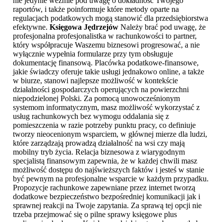
nie jedynie weźmie pod uwagę o dokładność Twojego
raportów, i także poinformuje które metody oparte na
regulacjach podatkowych mogą stanowić dla przedsiębiorstwa
efektywne.
Księgowa Jędrzejów
Należy brać pod uwagę, że
profesjonalna profesjonalistka w rachunkowości to partner,
który współpracuje Waszemu biznesowi progresować, a nie
wyłącznie wypełnia formularze przy tym obsługuje
dokumentację finansową. Placówka podatkowe-finansowe,
jakie świadczy oferuje takie usługi jednakowo online, a także
w biurze, stanowi najlepsze możliwość w kontekście
działalności gospodarczych operujących na powierzchni
niepodzielonej Polski. Za pomocą unowocześnionym
systemom informatycznym, masz możliwość wykorzystać z
usług rachunkowych bez wymogu oddalania się z
pomieszczenia w razie potrzeby punktu pracy, co definiuje
tworzy nieocenionym wsparciem, w głównej mierze dla ludzi,
które zarządzają prowadzą działalność na wsi czy mają
mobilny tryb życia. Relacja biznesowa z wiarygodnym
specjalistą finansowym zapewnia, że w każdej chwili masz
możliwość dostępu do najświeższych faktów i jesteś w stanie
być pewnym na profesjonalne wsparcie w każdym przypadku.
Propozycje rachunkowe zapewniane przez internet tworzą
dodatkowe bezpieczeństwo bezpośredniej komunikacji jak i
sprawnej reakcji na Twoje zapytania. Za sprawą tej opcji nie
trzeba przejmować się o pilne sprawy księgowe plus