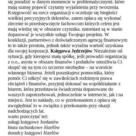
się poradzić w danym momencie w problematycznymi. które
mają szansę pojawić czytamy wyjaśnienia przy tworzenia.
Księgowość na rzecz organizacji o oczekuje się biegłości
wielkiej precyzyjnych dekretów, zatem opłaca się wykonać
zlecenie to przedsięwzięcie fachowcom których celem jest
mają wiedzę się w obszarze czynnika. natomiast są w stanie
dopasować je wszystkie usługi Twojego projektu. W
konkluzji, partnerstwo z doświadczonym agencją finansowym
to to także prostota, jednak także wyraźna wartość uzyskana
dla swojej korporacji.
Księgowa Jędrzejów
Niezależnie od
sytuacji, gdy kierujesz małą spółkę, jeśli prowadzi organizacją
z o.o., asysta w obszaru finansów i podatków umożliwia Ci
skupić się na tym co szczerze niezbędne – na wzroście
własnego biznesu. Jeżeli poszukujesz pomocnika, który
pomóc Ci odkryć się w zawiłościach rodzimym prawa
obciążeń i finansów, przyjmij dokonać na współdziałanie z
biurem, która przedstawia świadczenia dopasowane do
waszych zapotrzebowań, jednocześnie w internecie, jak i na
miejscu. Jest to nakłady, co w przekonaniem z opłaca się
uwzględniać to w związku z przekonaniu przy okazji
nadchodzących lat.
warto przeczytać też:
usługi księgowe Jordanów
biura rachunkowe Józefów
doradcy księgowi Józefów