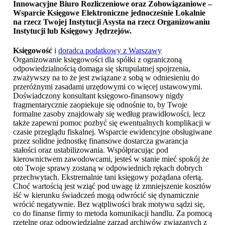
Innowacyjne Biuro Rozliczeniowe oraz Zobowiązaniowe –
Wsparcie Księgowe Elektroniczne jednocześnie Lokalnie
na rzecz Twojej Instytucji Asysta na rzecz Organizowaniu
Instytucji lub
Księgowy Jędrzejów
.
Księgowość
i
doradca podatkowy z Warszawy
Organizowanie księgowości dla spółki z ograniczoną
odpowiedzialnością domaga się skrupulatnej spojrzenia,
zważywszy na to że jest związane z sobą w odniesieniu do
przeróżnymi zasadami urzędowymi co więcej ustawowymi.
Doświadczony konsultant księgowo-finansowy nigdy
fragmentarycznie zaopiekuje się odnośnie to, by Twoje
formalne zasoby znajdowały się według prawidłowości, lecz
także zapewni pomoc pozbyć się ewentualnych komplikacji w
czasie przeglądu fiskalnej. Wsparcie ewidencyjne obsługiwane
przez solidne jednostkę finansowe dostarcza gwarancja
stałości oraz ustabilizowania. Współpracując pod
kierownictwem zawodowcami, jesteś w stanie mieć spokój że
oto Twoje sprawy zostaną w odpowiednich rękach dobrych
przechwytach. Ekstremalnie tani księgowy pożądana ofertą.
Choć wartością jest wziąć pod uwagę iż zmniejszenie kosztów
iść w kierunku świadczeń mogą odwrócić się dynamicznie
wrócić negatywnie. Bez wątpliwości brak motywu sądzi się,
co do finanse firmy to metoda komunikacji handlu. Za pomocą
rzetelne oraz odpowiedzialne zarząd archiwów związanych z