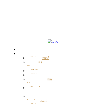
Start
Oferta
Księgowość
Kadry i
Płace
ZUS
JPK
Sprawozdania
Finansowe
Doradztwo
Podatkowe
Zakładanie
Działalności i
spółek