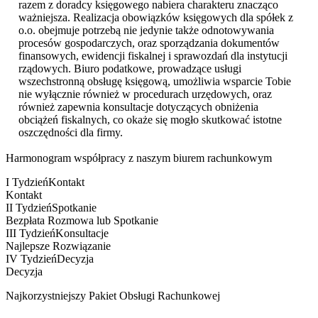
razem z doradcy księgowego nabiera charakteru znacząco
ważniejsza. Realizacja obowiązków księgowych dla spółek z
o.o. obejmuje potrzebą nie jedynie także odnotowywania
procesów gospodarczych, oraz sporządzania dokumentów
finansowych, ewidencji fiskalnej i sprawozdań dla instytucji
rządowych. Biuro podatkowe, prowadzące usługi
wszechstronną obsługę księgową, umożliwia wsparcie Tobie
nie wyłącznie również w procedurach urzędowych, oraz
również zapewnia konsultacje dotyczących obniżenia
obciążeń fiskalnych, co okaże się mogło skutkować istotne
oszczędności dla firmy.
Harmonogram współpracy z naszym biurem rachunkowym
I Tydzień
Kontakt
Kontakt
II Tydzień
Spotkanie
Bezpłata Rozmowa lub Spotkanie
III Tydzień
Konsultacje
Najlepsze Rozwiązanie
IV Tydzień
Decyzja
Decyzja
Najkorzystniejszy Pakiet Obsługi Rachunkowej