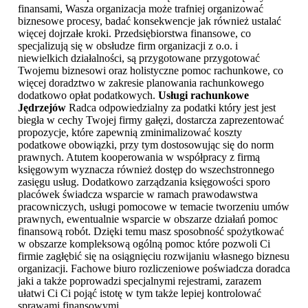
finansami, Wasza organizacja może trafniej organizować
biznesowe procesy, badać konsekwencje jak również ustalać
więcej dojrzałe kroki. Przedsiębiorstwa finansowe, co
specjalizują się w obsłudze firm organizacji z o.o. i
niewielkich działalności, są przygotowane przygotować
Twojemu biznesowi oraz holistyczne pomoc rachunkowe, co
więcej doradztwo w zakresie planowania rachunkowego
dodatkowo opłat podatkowych.
Usługi rachunkowe
Jędrzejów
Radca odpowiedzialny za podatki który jest jest
biegła w cechy Twojej firmy gałęzi, dostarcza zaprezentować
propozycje, które zapewnią zminimalizować koszty
podatkowe obowiązki, przy tym dostosowując się do norm
prawnych. Atutem kooperowania w współpracy z firmą
księgowym wyznacza również dostęp do wszechstronnego
zasięgu usług. Dodatkowo zarządzania księgowości sporo
placówek świadcza wsparcie w ramach prawodawstwa
pracowniczych, usługi pomocowe w temacie tworzeniu umów
prawnych, ewentualnie wsparcie w obszarze działań pomoc
finansową robót. Dzięki temu masz sposobność spożytkować
w obszarze kompleksową ogólną pomoc które pozwoli Ci
firmie zagłębić się na osiągnięciu rozwijaniu własnego biznesu
organizacji. Fachowe biuro rozliczeniowe poświadcza doradca
jaki a także poprowadzi specjalnymi rejestrami, zarazem
ułatwi Ci Ci pojąć istotę w tym także lepiej kontrolować
sprawami finansowymi.