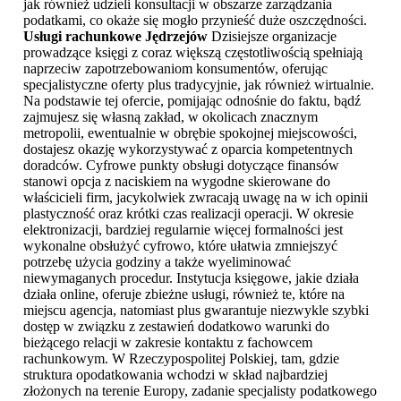
jak również udzieli konsultacji w obszarze zarządzania
podatkami, co okaże się mogło przynieść duże oszczędności.
Usługi rachunkowe Jędrzejów
Dzisiejsze organizacje
prowadzące księgi z coraz większą częstotliwością spełniają
naprzeciw zapotrzebowaniom konsumentów, oferując
specjalistyczne oferty plus tradycyjnie, jak również wirtualnie.
Na podstawie tej ofercie, pomijając odnośnie do faktu, bądź
zajmujesz się własną zakład, w okolicach znacznym
metropolii, ewentualnie w obrębie spokojnej miejscowości,
dostajesz okazję wykorzystywać z oparcia kompetentnych
doradców. Cyfrowe punkty obsługi dotyczące finansów
stanowi opcja z naciskiem na wygodne skierowane do
właścicieli firm, jacykolwiek zwracają uwagę na w ich opinii
plastyczność oraz krótki czas realizacji operacji. W okresie
elektronizacji, bardziej regularnie więcej formalności jest
wykonalne obsłużyć cyfrowo, które ułatwia zmniejszyć
potrzebę użycia godziny a także wyeliminować
niewymaganych procedur. Instytucja księgowe, jakie działa
działa online, oferuje zbieżne usługi, również te, które na
miejscu agencja, natomiast plus gwarantuje niezwykle szybki
dostęp w związku z zestawień dodatkowo warunki do
bieżącego relacji w zakresie kontaktu z fachowcem
rachunkowym. W Rzeczypospolitej Polskiej, tam, gdzie
struktura opodatkowania wchodzi w skład najbardziej
złożonych na terenie Europy, zadanie specjalisty podatkowego