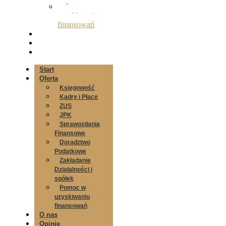
Pomoc w
uzyskiwaniu
finansowań
O nas
Opinie
Kontakt
Start
Oferta
Księgowość
Kadry i Płace
ZUS
JPK
Sprawozdania
Finansowe
Doradztwo
Podatkowe
Zakładanie
Działalności i
spółek
Pomoc w
uzyskiwaniu
finansowań
O nas
Opinie