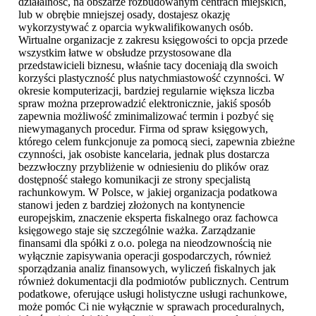
działalność, na obszarze rozbudowanym centrach miejskich,
lub w obrębie mniejszej osady, dostajesz okazję
wykorzystywać z oparcia wykwalifikowanych osób.
Wirtualne organizacje z zakresu księgowości to opcja przede
wszystkim łatwe w obsłudze przystosowane dla
przedstawicieli biznesu, właśnie tacy doceniają dla swoich
korzyści plastyczność plus natychmiastowość czynności. W
okresie komputerizacji, bardziej regularnie większa liczba
spraw można przeprowadzić elektronicznie, jakiś sposób
zapewnia możliwość zminimalizować termin i pozbyć się
niewymaganych procedur. Firma od spraw księgowych,
którego celem funkcjonuje za pomocą sieci, zapewnia zbieżne
czynności, jak osobiste kancelaria, jednak plus dostarcza
bezzwłoczny przybliżenie w odniesieniu do plików oraz
dostępność stałego komunikacji ze strony specjalistą
rachunkowym. W Polsce, w jakiej organizacja podatkowa
stanowi jeden z bardziej złożonych na kontynencie
europejskim, znaczenie eksperta fiskalnego oraz fachowca
księgowego staje się szczególnie ważka. Zarządzanie
finansami dla spółki z o.o. polega na nieodzownością nie
wyłącznie zapisywania operacji gospodarczych, również
sporządzania analiz finansowych, wyliczeń fiskalnych jak
również dokumentacji dla podmiotów publicznych. Centrum
podatkowe, oferujące usługi holistyczne usługi rachunkowe,
może pomóc Ci nie wyłącznie w sprawach proceduralnych,