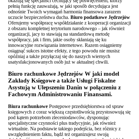
okazują się specjaliści cechujący się poświęceniem, którzy
pełnią funkcję zauważają, w jaki sposób decydująca jest
odnośnie Twoich wymagań harmonia finansowa zarazem
uczucie bezpieczeństwa ducha.
Biuro podatkowe Jędrzejów
Oferujemy współpracę współdziałanie z kooperacji organizacji
z obszaru kompletnej terytorium narodowego – jak również
organizacji, jacy to stawiają na standardową metodę
współpracy, jak i firm, jakie osoby skłaniają się ku
innowacyjne rozwiązania internetowe. Razem osiągniemy
osiągnąć sukces istotne efekty, z tego powodu nie musisz
opóźniaj a także przyłączaj się do naszych wiernych
usatysfakcjonowanych osób już w aktualnej chwili.
Biuro rachunkowe Jędrzejów
W jaki model
Zakłady Księgowe a także Usługi Fiskalne
Asystują w Ulepszeniu Danin w połączeniu z
Fachowym Administrowaniu Finansami.
Biura rachunkowe
Postępowe przedsiębiorstwa od spraw
księgowych z coraz większą częstotliwością przystosowują się
pod kątem potrzebom zleceniodawców, dysponując
specjalistyczne czynności plus tradycyjnie, jak również
wirtualnie. Na podstawie takiego podejścia, bez różnicy z
uwzględnieniem faktu, bądź też organizujesz swoją