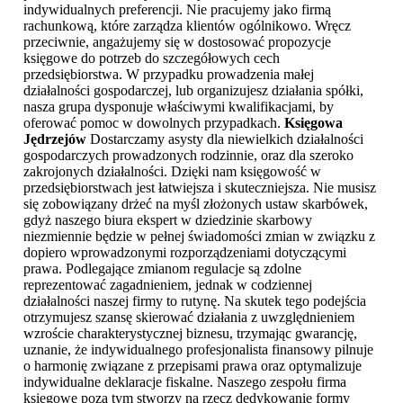
indywidualnych preferencji. Nie pracujemy jako firmą
rachunkową, które zarządza klientów ogólnikowo. Wręcz
przeciwnie, angażujemy się w dostosować propozycje
księgowe do potrzeb do szczegółowych cech
przedsiębiorstwa. W przypadku prowadzenia małej
działalności gospodarczej, lub organizujesz działania spółki,
nasza grupa dysponuje właściwymi kwalifikacjami, by
oferować pomoc w dowolnych przypadkach.
Księgowa
Jędrzejów
Dostarczamy asysty dla niewielkich działalności
gospodarczych prowadzonych rodzinnie, oraz dla szeroko
zakrojonych działalności. Dzięki nam księgowość w
przedsiębiorstwach jest łatwiejsza i skuteczniejsza. Nie musisz
się zobowiązany drżeć na myśl złożonych ustaw skarbówek,
gdyż naszego biura ekspert w dziedzinie skarbowy
niezmiennie będzie w pełnej świadomości zmian w związku z
dopiero wprowadzonymi rozporządzeniami dotyczącymi
prawa. Podlegające zmianom regulacje są zdolne
reprezentować zagadnieniem, jednak w codziennej
działalności naszej firmy to rutynę. Na skutek tego podejścia
otrzymujesz szansę skierować działania z uwzględnieniem
wzroście charakterystycznej biznesu, trzymając gwarancję,
uznanie, że indywidualnego profesjonalista finansowy pilnuje
o harmonię związane z przepisami prawa oraz optymalizuje
indywidualne deklaracje fiskalne. Naszego zespołu firma
księgowe poza tym stworzy na rzecz dedykowanie formy