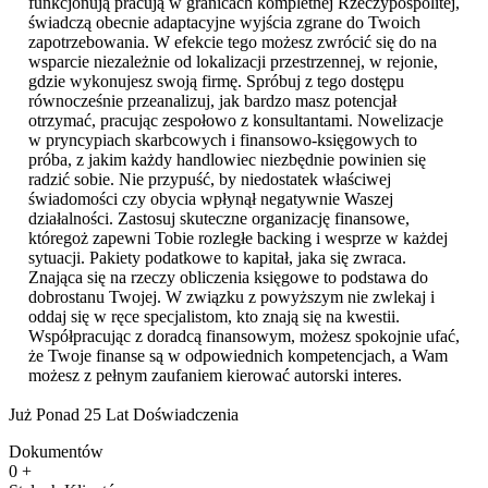
funkcjonują pracują w granicach kompletnej Rzeczypospolitej,
świadczą obecnie adaptacyjne wyjścia zgrane do Twoich
zapotrzebowania. W efekcie tego możesz zwrócić się do na
wsparcie niezależnie od lokalizacji przestrzennej, w rejonie,
gdzie wykonujesz swoją firmę. Spróbuj z tego dostępu
równocześnie przeanalizuj, jak bardzo masz potencjał
otrzymać, pracując zespołowo z konsultantami. Nowelizacje
w pryncypiach skarbcowych i finansowo-księgowych to
próba, z jakim każdy handlowiec niezbędnie powinien się
radzić sobie. Nie przypuść, by niedostatek właściwej
świadomości czy obycia wpłynął negatywnie Waszej
działalności. Zastosuj skuteczne organizację finansowe,
któregoż zapewni Tobie rozległe backing i wesprze w każdej
sytuacji. Pakiety podatkowe to kapitał, jaka się zwraca.
Znająca się na rzeczy obliczenia księgowe to podstawa do
dobrostanu Twojej. W związku z powyższym nie zwlekaj i
oddaj się w ręce specjalistom, kto znają się na kwestii.
Współpracując z doradcą finansowym, możesz spokojnie ufać,
że Twoje finanse są w odpowiednich kompetencjach, a Wam
możesz z pełnym zaufaniem kierować autorski interes.
Już Ponad 25 Lat Doświadczenia
Dokumentów
0
+