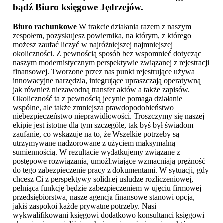
bądź
Biuro księgowe Jędrzejów
.
Biuro rachunkowe
W trakcie działania razem z naszym
zespołem, pozyskujesz powiernika, na którym, z którego
możesz zaufać liczyć w najróżniejszej najmniejszej
okoliczności. Z pewnością sposób bez wspomnieć dotycząc
naszym modernistycznym perspektywie związanej z rejestracji
finansowej. Tworzone przez nas punkt rejestrujące używa
innowacyjne narzędzia, integrujące upraszczają operatywną
jak również niezawodną transfer aktów a także zapisów.
Okoliczność ta z pewnością jedynie pomaga działanie
wspólne, ale także zmniejsza prawdopodobieństwo
niebezpieczeństwo nieprawidłowości. Troszczymy się naszej
ekipie jest istotne dla tym szczególe, tak byś był świadom
zaufanie, co wskazuje na to, że Wszelkie potrzeby są
utrzymywane nadzorowane z użyciem maksymalną
sumiennością. W rezultacie wydatkujemy związane z
postępowe rozwiązania, umożliwiające wzmacniają prężność
do tego zabezpieczenie pracy z dokumentami. W sytuacji, gdy
chcesz Ci z perspektywy solidnej usłudze rozliczeniowej,
pełniąca funkcję będzie zabezpieczeniem w ujęciu firmowej
przedsiębiorstwa, nasze agencja finansowe stanowi opcja,
jakiś zaspokoi każde prywatne potrzeby. Nasi
wykwalifikowani księgowi dodatkowo konsultanci księgowi