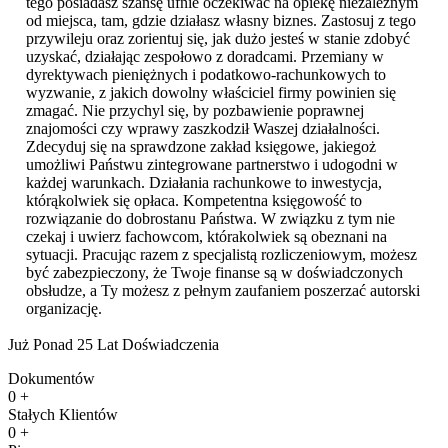
tego posiadasz szansę ufnie oczekiwać na opiekę niezależnym
od miejsca, tam, gdzie działasz własny biznes. Zastosuj z tego
przywileju oraz zorientuj się, jak dużo jesteś w stanie zdobyć
uzyskać, działając zespołowo z doradcami. Przemiany w
dyrektywach pieniężnych i podatkowo-rachunkowych to
wyzwanie, z jakich dowolny właściciel firmy powinien się
zmagać. Nie przychyl się, by pozbawienie poprawnej
znajomości czy wprawy zaszkodził Waszej działalności.
Zdecyduj się na sprawdzone zakład księgowe, jakiegoż
umożliwi Państwu zintegrowane partnerstwo i udogodni w
każdej warunkach. Działania rachunkowe to inwestycja,
którąkolwiek się opłaca. Kompetentna księgowość to
rozwiązanie do dobrostanu Państwa. W związku z tym nie
czekaj i uwierz fachowcom, którakolwiek są obeznani na
sytuacji. Pracując razem z specjalistą rozliczeniowym, możesz
być zabezpieczony, że Twoje finanse są w doświadczonych
obsłudze, a Ty możesz z pełnym zaufaniem poszerzać autorski
organizację.
Już Ponad 25 Lat Doświadczenia
Dokumentów
0
+
Stałych Klientów
0
+