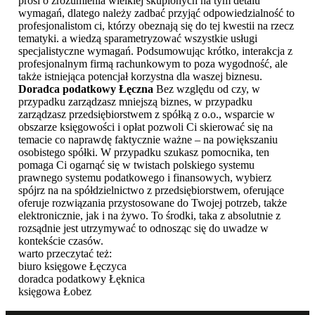
prosi o zrozumienia wielkiej skupionych na tym detalu
wymagań, dlatego należy zadbać przyjąć odpowiedzialność to
profesjonalistom ci, którzy obeznają się do tej kwestii na rzecz
tematyki. a wiedzą sparametryzować wszystkie usługi
specjalistyczne wymagań. Podsumowując krótko, interakcja z
profesjonalnym firmą rachunkowym to poza wygodność, ale
także istniejąca potencjał korzystna dla waszej biznesu.
Doradca podatkowy Łęczna
Bez względu od czy, w
przypadku zarządzasz mniejszą biznes, w przypadku
zarządzasz przedsiębiorstwem z spółką z o.o., wsparcie w
obszarze księgowości i opłat pozwoli Ci skierować się na
temacie co naprawdę faktycznie ważne – na powiększaniu
osobistego spółki. W przypadku szukasz pomocnika, ten
pomaga Ci ogarnąć się w twistach polskiego systemu
prawnego systemu podatkowego i finansowych, wybierz
spójrz na na spółdzielnictwo z przedsiębiorstwem, oferujące
oferuje rozwiązania przystosowane do Twojej potrzeb, także
elektronicznie, jak i na żywo. To środki, taka z absolutnie z
rozsądnie jest utrzymywać to odnosząc się do uwadze w
kontekście czasów.
warto przeczytać też:
biuro księgowe Łęczyca
doradca podatkowy Łęknica
księgowa Łobez