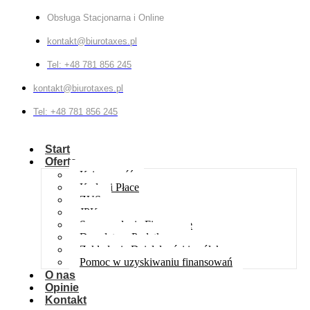
Obsługa Stacjonarna i Online
kontakt@biurotaxes.pl
Tel: +48 781 856 245
kontakt@biurotaxes.pl
Tel: +48 781 856 245
Start
Oferta
Księgowość
Kadry i Płace
ZUS
JPK
Sprawozdania Finansowe
Doradztwo Podatkowe
Zakładanie Działalności i spółek
Pomoc w uzyskiwaniu finansowań
O nas
Opinie
Kontakt