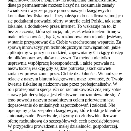
dlatego permanentnie możesz liczyć na zrozumiałe zasady
świadczeń i wyczerpujące pomoc naszych księgowych i
konsultantów fiskalnych. Przynależące do nas firma zajmująca
się podatkami prowadzi oferty w strefie całej Polski, tak samo
lokalnie, a dodatkowo przez internet. To wskazuje na to, iż
bez znaczenia, która sytuacja, lub jesteś właścicielem firmę w
małej miejscowości, bądź, w rozbudowanym rejonie, jesteśmy
w stanie przygotować dla Ciebie wszechstronną wsparcie. Za
sprawą innowacyjnym technologicznym rozwiązaniom, jakie
aplikujemy w pracy na co dzień, zapewniamy Ci ciągły dostęp
do plików oraz wyników na żywo. Ta metoda nie tylko
usprawnia współpracę korespondencji, i także pozwala na
niezwłoczną reakcję gdy zajdzie potrzeba jakichkolwiek
zmian w prowadzonej przez Ciebie działalności. Wchodząc w
relację z naszym biurem księgowym, masz pewność, że Twoje
kwestie fiskalne są nadzorowane przez profesjonalistów. W
roli profesjonalni specjaliści od rachunkowości zdajemy sobie
sprawę jak decydująca jest efektywne porozumiewanie się. Z
tego powodu naszym zasadniczym celem priorytetem jest
dopasowanie do unikalnych zapotrzebowań i założeń. Nie
operujemy jako zespołem księgowym, które traktuje klientów
automatycznie. Przeciwnie, dążymy do zindywidualizować
ofertę rachunkową do szczegółowych cech przedsiębiorstwa.
W przypadku prowadzenia małej działalności gospodarczej,