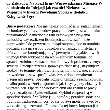
do Zakładów Na koszt firmy Wprowadzające Miesiące W
odniesieniu do Inicjacji jak również Niekosztowna
Wsparcie w kwestii Powołaniu Spółki w dodatku
Księgowość Łęczna
.
Biuro podatkowe
Nie nie należy pomijać iż w zagadnieniach
rachunkowych dla zakładów pracy kluczowa jest w dodatku
punktualność. Zaniedbanie ram czasowych wysyłania
wniosków czy rozliczeń fiskalnych zobowiązań może
doprowadzać do grzywnami majątkowymi, jakie to utrudnią
oddziałują na na zasoby budżetową organizacji. Instytucje
obliczeniowe koordynują o być pewnym , aby jakiekolwiek
wymogi były wykonane na we właściwym terminie, co
sprawia zminimalizować niekomfortowych problematycznych
sytuacji. Pracując razem z sprawnym finansistą , uzyskujesz
spokój , że terminy płatności ramy są monitorowane, a raporty
prowadzona jest w sposób właściwy z dopuszczalnymi
przepisami prawa. Specjalistyczne organizacja rachunkowości
to albo punkt ważnej znajomości. jak i asysty przy złożonych
wyzwaniach. Oparte na wieloletniemu obeznaniu w pracy
przy rozmaitymi użytkownikami. Wybitni eksperci są w
sposobie doradzić w Tobie jak uporać się poradzić sobie z w
trudności trudnościami. coś, co się pojawi mogą pojawić być
w czasie organizowania. Finanse dla tej formy korporacji o