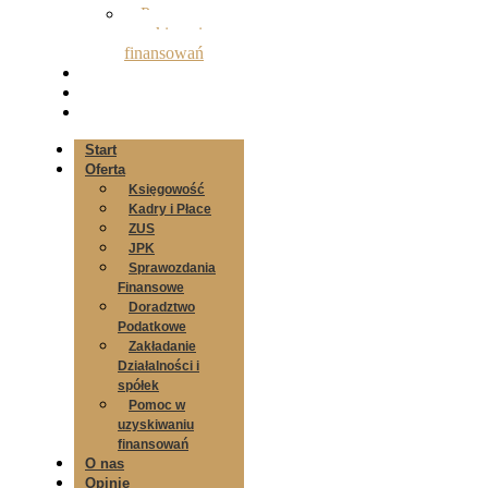
Pomoc w
uzyskiwaniu
finansowań
O nas
Opinie
Kontakt
Start
Oferta
Księgowość
Kadry i Płace
ZUS
JPK
Sprawozdania
Finansowe
Doradztwo
Podatkowe
Zakładanie
Działalności i
spółek
Pomoc w
uzyskiwaniu
finansowań
O nas
Opinie