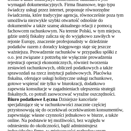
wymagań dokumentacyjnych. Firma finansowe, tego typu
świadczy usługi przez internet, proponuje równorzędne
świadczenia, które tradycyjne agencja, równocześnie poza tym
umożliwia niezwykle szybki otwartość odnośnie do
dokumentów a także szansę aktualnego relacji z pomocą
fachowcem rachunkowym. Na terenie Polski, w tym miejscu,
gdzie ustrój fiskalny zalicza się do wyjątkowo zawiłych w
rejonie Europy, znaczenie profesjonalisty w dziedzinie
podatków razem z doradcy księgowego staje się jeszcze
ważniejsza. Prowadzenie rachunków w przypadku spółki z
o.o. jest związane z potrzebą nie wyłącznie prowadzenia
rejestracji operacji ekonomicznych, również tworzenia
zestawień rachunkowych, obliczeń podatkowych a także
sprawozdań na rzecz instytucji państwowych. Placówka
fiskalna, oferujące usługi holistyczne usługi rachunkowe,
gotowe wspierać nie tylko w biurokracji, dodatkowo
zapewnia konsultacje w zagadnieniach ulepszenia strategii
fiskalnych, co potrafi zaowocować wyraźne oszczędności.
Biuro podatkowe Łęczna
Dzisiejsze kancelarie
specjalizujące się w rachunkowości znacznie częściej
przystosowują się do oczekiwań oczekiwaniom konsumentów,
zapewniając własne czynności jednakowo w biurze, a także
online. Na podstawie tej możliwości, bez względu w
odniesieniu do okoliczności, bądź administrujesz
indywidualną firmę, w miejscowości rozbudowanym