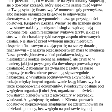
mieć przekonanie, co w rezultacie naszych doradcy zaopiekują
się o dowolny szczegół, który aspekt ma szansę mieć wpływ
na Twoją sytuację finansową. W momencie gdy przemyślasz,
albo naszego organizacja księgowe to odpowiedni
alternatywa, należy przypomnieć o naszego przystępności
opłatowej.
Księgowy Łęczna
Wiemy, że dla licznego grona
inwestorów nakłady pieniężne obsługi zarządczej mają
ogromne rolę. Zatem realizujemy rynkowe taryfy, jakież są
stosowne do charakterystyki naszego zespołu oferowanych
działań. Nie stawać przed wyborem między niedrogim
ekspertem finansowym a znającym się na rzeczy doradcą
finansowym – z naszym przedsiębiorstwem masz to integrację.
Nasze przedsiębiorstwo zakład podatkowo-księgowe
niestrudzenie kładzie akcent na solidność, ale czyni to w
manierę, jaki jest przystępny dla dowolnego prowadzącego
działalność. Zabiegamy też związane z ażeby, aż nasze
propozycje rozliczeniowe prezentują się szczególnie
najbardziej. Z wyjątkiem podstawowych aktywności, w
rodzaju między innymi organizowanie ksiąg bilansowych a
także komponowanie dokumentów, świadczymy obsługę pod
względem organizacji obciążeń, organizowaniu świeżo
powstałych biznesów wraz z adwokatury w przypadku
władzami. Angażujemy się odnośnie Klienta sprawach
dodatkowo nieprzerwanie znajdujemy się zdeterminowani na
udzielania pomocy, bez względu na podstawie tego tej