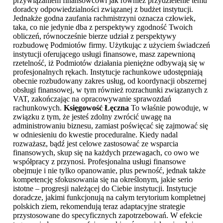
przywiązaniem finansowcowi jak również przydzielenie temu
doradcy odpowiedzialności związanej z budżet instytucji.
Jednakże godna zaufania rachmistrzyni oznacza człowiek,
taka, co nie jedynie dba z perspektywy zgodność Twoich
obliczeń, równocześnie bierze udział z perspektywy
rozbudowę Podmiotów firmy. Użytkując z użyciem świadczeń
instytucji oferującego usługi finansowe, masz zapewnioną
rzetelność, iż Podmiotów działania pieniężne odbywają się w
profesjonalnych rękach. Instytucje rachunkowe udostępniają
obecnie rozbudowany zakres usług, od koordynacji obszernej
obsługi finansowej, w tym również rozrachunki związanych z
VAT, zakończając na opracowywanie sprawozdań
rachunkowych.
Księgowość Łęczna
To właśnie powoduje, w
związku z tym, że jesteś zdolny zwrócić uwagę na
administrowaniu biznesu, zamiast poświęcać się zajmować się
w odniesieniu do kwestie proceduralne. Kiedy nadal
rozważasz, bądź jest celowe zastosować ze wsparcia
finansowych, skup się na każdych przewagach, co owo we
współpracy z przynosi. Profesjonalna usługi finansowe
obejmuje i nie tylko opanowanie, plus pewność, jednak także
kompetencję sfokusowania się na określonym, jakie serio
istotne – progresji należącej do Ciebie instytucji. Instytucje
doradcze, jakimi funkcjonują na całym terytorium kompletnej
polskich ziem, rekomendują teraz adaptacyjne strategie
przystosowane do specyficznych zapotrzebowań. W efekcie