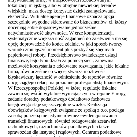
lokalizacji miejskiej, albo w obrębie niewielkiej terenów
wiejskich, masz dostęp korzystać dzięki zaangażowania
ekspertów. Wirtualne agencje finansowe oznacza opcja
szczególnie wygodne skierowane do biznesmenów, ci, którzy
doceniają sobie dopasowywanie jednocześnie
natychmiastowość aktywności. W erze komputerizacji,
systematycznie większa ilość zagadnień do załatwienia ma się
opcję doprowadzić do końca zdalnie, w jaki sposób tworzy
warunki zmniejszyć moment plus pozbyć się zbędnych
papierkowej roboty. Przedsiębiorstwo świadczące usługi
finansowe, tego typu działa za pomocą sieci, zapewnia
możliwość korzystania z adekwatne rozwiązania, jakie lokalne
firma, równocześnie co więcej stwarza możliwość
błyskawiczny łączność w odniesieniu do raportów również
opcję ciągłego relacji na poziomie profesjonalistą finansowym.
W Rzeczypospolitej Polskiej, w której regulacje fiskalne
zawiera się wśród wybitnie wymagających w rejonie Europy,
zadanie doradcy podatkowego dodatkowo fachowca
księgowego staje się szczególnie ważka. Realizacja
obowiązków księgowych związane ze spółką z o.o. pociąga
za sobą potrzebą nie jedynie również ewidencjonowania
transakcji finansowych, również redagowania zestawień
rachunkowych, rozrachunków podatkowych a także
sprawozdań dla instytucji rządowych. Centrum podatkowe,