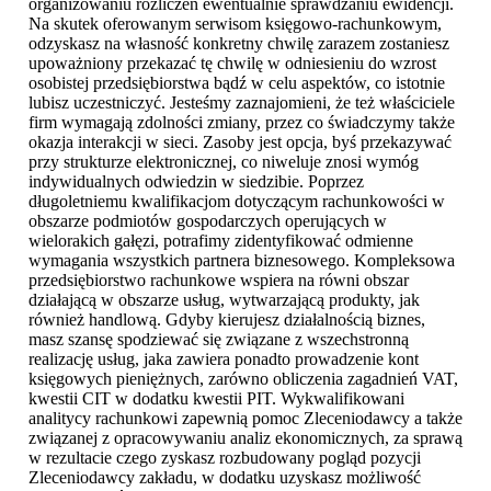
organizowaniu rozliczeń ewentualnie sprawdzaniu ewidencji.
Na skutek oferowanym serwisom księgowo-rachunkowym,
odzyskasz na własność konkretny chwilę zarazem zostaniesz
upoważniony przekazać tę chwilę w odniesieniu do wzrost
osobistej przedsiębiorstwa bądź w celu aspektów, co istotnie
lubisz uczestniczyć. Jesteśmy zaznajomieni, że też właściciele
firm wymagają zdolności zmiany, przez co świadczymy także
okazja interakcji w sieci. Zasoby jest opcja, byś przekazywać
przy strukturze elektronicznej, co niweluje znosi wymóg
indywidualnych odwiedzin w siedzibie. Poprzez
długoletniemu kwalifikacjom dotyczącym rachunkowości w
obszarze podmiotów gospodarczych operujących w
wielorakich gałęzi, potrafimy zidentyfikować odmienne
wymagania wszystkich partnera biznesowego. Kompleksowa
przedsiębiorstwo rachunkowe wspiera na równi obszar
działającą w obszarze usług, wytwarzającą produkty, jak
również handlową. Gdyby kierujesz działalnością biznes,
masz szansę spodziewać się związane z wszechstronną
realizację usług, jaka zawiera ponadto prowadzenie kont
księgowych pieniężnych, zarówno obliczenia zagadnień VAT,
kwestii CIT w dodatku kwestii PIT. Wykwalifikowani
analitycy rachunkowi zapewnią pomoc Zleceniodawcy a także
związanej z opracowywaniu analiz ekonomicznych, za sprawą
w rezultacie czego zyskasz rozbudowany pogląd pozycji
Zleceniodawcy zakładu, w dodatku uzyskasz możliwość