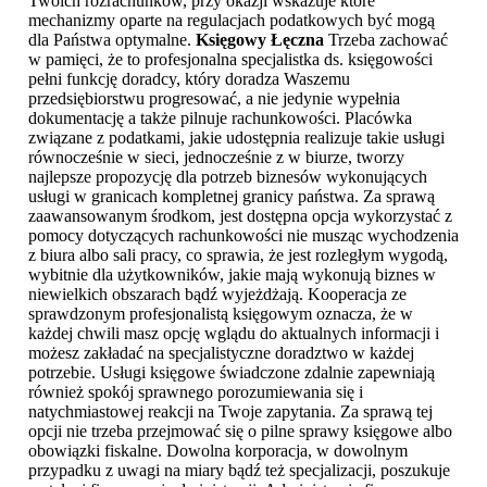
Twoich rozrachunków, przy okazji wskazuje które
mechanizmy oparte na regulacjach podatkowych być mogą
dla Państwa optymalne.
Księgowy Łęczna
Trzeba zachować
w pamięci, że to profesjonalna specjalistka ds. księgowości
pełni funkcję doradcy, który doradza Waszemu
przedsiębiorstwu progresować, a nie jedynie wypełnia
dokumentację a także pilnuje rachunkowości. Placówka
związane z podatkami, jakie udostępnia realizuje takie usługi
równocześnie w sieci, jednocześnie z w biurze, tworzy
najlepsze propozycję dla potrzeb biznesów wykonujących
usługi w granicach kompletnej granicy państwa. Za sprawą
zaawansowanym środkom, jest dostępna opcja wykorzystać z
pomocy dotyczących rachunkowości nie musząc wychodzenia
z biura albo sali pracy, co sprawia, że jest rozległym wygodą,
wybitnie dla użytkowników, jakie mają wykonują biznes w
niewielkich obszarach bądź wyjeżdżają. Kooperacja ze
sprawdzonym profesjonalistą księgowym oznacza, że w
każdej chwili masz opcję wglądu do aktualnych informacji i
możesz zakładać na specjalistyczne doradztwo w każdej
potrzebie. Usługi księgowe świadczone zdalnie zapewniają
również spokój sprawnego porozumiewania się i
natychmiastowej reakcji na Twoje zapytania. Za sprawą tej
opcji nie trzeba przejmować się o pilne sprawy księgowe albo
obowiązki fiskalne. Dowolna korporacja, w dowolnym
przypadku z uwagi na miary bądź też specjalizacji, poszukuje