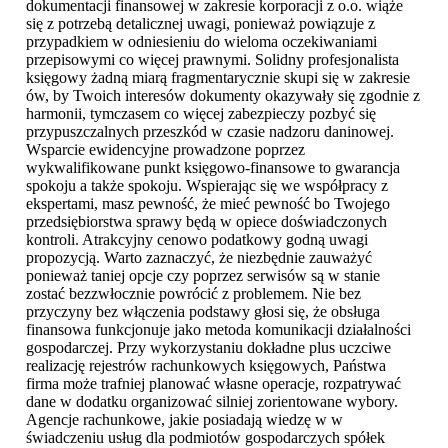
dokumentacji finansowej w zakresie korporacji z o.o. wiąże
się z potrzebą detalicznej uwagi, ponieważ powiązuje z
przypadkiem w odniesieniu do wieloma oczekiwaniami
przepisowymi co więcej prawnymi. Solidny profesjonalista
księgowy żadną miarą fragmentarycznie skupi się w zakresie
ów, by Twoich interesów dokumenty okazywały się zgodnie z
harmonii, tymczasem co więcej zabezpieczy pozbyć się
przypuszczalnych przeszkód w czasie nadzoru daninowej.
Wsparcie ewidencyjne prowadzone poprzez
wykwalifikowane punkt księgowo-finansowe to gwarancja
spokoju a także spokoju. Wspierając się we współpracy z
ekspertami, masz pewność, że mieć pewność bo Twojego
przedsiębiorstwa sprawy będą w opiece doświadczonych
kontroli. Atrakcyjny cenowo podatkowy godną uwagi
propozycją. Warto zaznaczyć, że niezbędnie zauważyć
ponieważ taniej opcje czy poprzez serwisów są w stanie
zostać bezzwłocznie powrócić z problemem. Nie bez
przyczyny bez włączenia podstawy głosi się, że obsługa
finansowa funkcjonuje jako metoda komunikacji działalności
gospodarczej. Przy wykorzystaniu dokładne plus uczciwe
realizację rejestrów rachunkowych księgowych, Państwa
firma może trafniej planować własne operacje, rozpatrywać
dane w dodatku organizować silniej zorientowane wybory.
Agencje rachunkowe, jakie posiadają wiedzę w w
świadczeniu usług dla podmiotów gospodarczych spółek