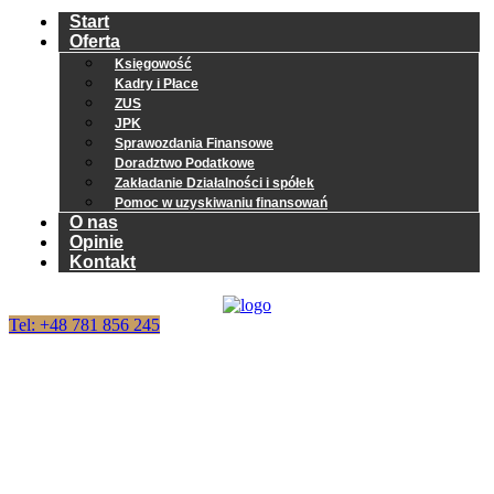
Start
Oferta
Księgowość
Kadry i Płace
ZUS
JPK
Sprawozdania Finansowe
Doradztwo Podatkowe
Zakładanie Działalności i spółek
Pomoc w uzyskiwaniu finansowań
O nas
Opinie
Kontakt
Tel: +48 781 856 245