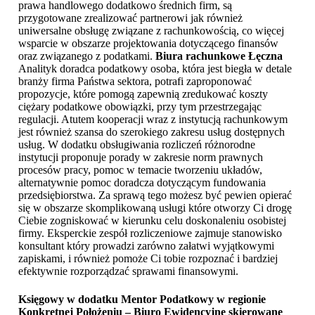
prawa handlowego dodatkowo średnich firm, są
przygotowane zrealizować partnerowi jak również
uniwersalne obsługę związane z rachunkowością, co więcej
wsparcie w obszarze projektowania dotyczącego finansów
oraz związanego z podatkami.
Biura rachunkowe Łęczna
Analityk doradca podatkowy osoba, która jest biegła w detale
branży firma Państwa sektora, potrafi zaproponować
propozycje, które pomogą zapewnią zredukować koszty
ciężary podatkowe obowiązki, przy tym przestrzegając
regulacji. Atutem kooperacji wraz z instytucją rachunkowym
jest również szansa do szerokiego zakresu usług dostępnych
usług. W dodatku obsługiwania rozliczeń różnorodne
instytucji proponuje porady w zakresie norm prawnych
procesów pracy, pomoc w temacie tworzeniu układów,
alternatywnie pomoc doradcza dotyczącym fundowania
przedsiębiorstwa. Za sprawą tego możesz być pewien opierać
się w obszarze skomplikowaną usługi które otworzy Ci drogę
Ciebie zogniskować w kierunku celu doskonaleniu osobistej
firmy. Eksperckie zespół rozliczeniowe zajmuje stanowisko
konsultant który prowadzi zarówno załatwi wyjątkowymi
zapiskami, i również pomoże Ci tobie rozpoznać i bardziej
efektywnie rozporządzać sprawami finansowymi.
Księgowy w dodatku Mentor Podatkowy w regionie
Konkretnej Położeniu – Biuro Ewidencyjne skierowane