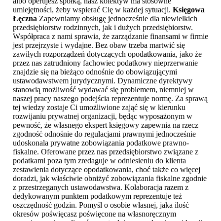
albo operujesz spółką, nasz kolektyw ma stosowne
umiejętności, żeby wspierać Cię w każdej sytuacji.
Księgowa
Łęczna
Zapewniamy obsługę jednocześnie dla niewielkich
przedsiębiorstw rodzinnych, jak i dużych przedsiębiorstw.
Współpraca z nami sprawia, że zarządzanie finansami w firmie
jest przejrzyste i wydajne. Bez obaw trzeba martwić się
zawiłych rozporządzeń dotyczących opodatkowania, jako że
przez nas zatrudniony fachowiec podatkowy nieprzerwanie
znajdzie się na bieżąco odnośnie do obowiązującymi
ustawodawstwem jurydycznymi. Dynamiczne dyrektywy
stanowią możliwość wydawać się problemem, niemniej w
naszej pracy naszego podejścia reprezentuje normę. Za sprawą
tej wiedzy zostaje Ci umożliwione zająć się w kierunku
rozwijaniu prywatnej organizacji, będąc wyposażonym w
pewność, że własnego ekspert księgowy zapewnia na rzecz
zgodność odnośnie do regulacjami prawnymi jednocześnie
udoskonala prywatne zobowiązania podatkowe prawno-
fiskalne. Oferowane przez nas przedsiębiorstwo związane z
podatkami poza tym zredaguje w odniesieniu do klienta
zestawienia dotyczące opodatkowania, choć także co więcej
doradzi, jak właściwie obniżyć zobowiązania fiskalne zgodnie
z przestrzeganych ustawodawstwa. Kolaboracja razem z
dedykowanym punktem podatkowym reprezentuje też
oszczędność godzin. Pomyśl o osobie własnej, jaka ilość
okresów poświęcasz poświęcone na własnoręcznym