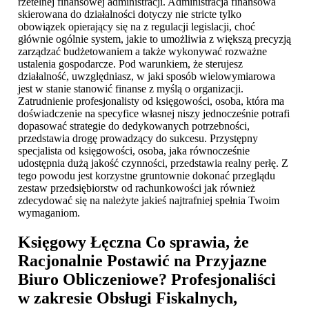
rzetelnej finansowej administracji. Administracja finansowa
skierowana do działalności dotyczy nie stricte tylko
obowiązek opierający się na z regulacji legislacji, choć
głównie ogólnie system, jakie to umożliwia z większą precyzją
zarządzać budżetowaniem a także wykonywać rozważne
ustalenia gospodarcze. Pod warunkiem, że sterujesz
działalność, uwzględniasz, w jaki sposób wielowymiarowa
jest w stanie stanowić finanse z myślą o organizacji.
Zatrudnienie profesjonalisty od księgowości, osoba, która ma
doświadczenie na specyfice własnej niszy jednocześnie potrafi
dopasować strategie do dedykowanych potrzebności,
przedstawia drogę prowadzący do sukcesu. Przystępny
specjalista od księgowości, osoba, jaka równocześnie
udostępnia dużą jakość czynności, przedstawia realny perłę. Z
tego powodu jest korzystne gruntownie dokonać przeglądu
zestaw przedsiębiorstw od rachunkowości jak również
zdecydować się na należyte jakieś najtrafniej spełnia Twoim
wymaganiom.
Księgowy Łęczna
Co sprawia, że
Racjonalnie Postawić na Przyjazne
Biuro Obliczeniowe? Profesjonaliści
w zakresie Obsługi Fiskalnych,