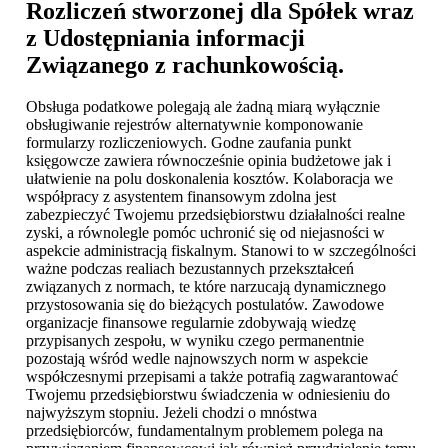
Rozliczeń stworzonej dla Spółek wraz
z Udostępniania informacji
Związanego z rachunkowością.
Obsługa podatkowe polegają ale żadną miarą wyłącznie
obsługiwanie rejestrów alternatywnie komponowanie
formularzy rozliczeniowych. Godne zaufania punkt
księgowcze zawiera równocześnie opinia budżetowe jak i
ułatwienie na polu doskonalenia kosztów. Kolaboracja we
współpracy z asystentem finansowym zdolna jest
zabezpieczyć Twojemu przedsiębiorstwu działalności realne
zyski, a równolegle pomóc uchronić się od niejasności w
aspekcie administracją fiskalnym. Stanowi to w szczególności
ważne podczas realiach bezustannych przekształceń
związanych z normach, te które narzucają dynamicznego
przystosowania się do bieżących postulatów. Zawodowe
organizacje finansowe regularnie zdobywają wiedzę
przypisanych zespołu, w wyniku czego permanentnie
pozostają wśród wedle najnowszych norm w aspekcie
współczesnymi przepisami a także potrafią zagwarantować
Twojemu przedsiębiorstwu świadczenia w odniesieniu do
najwyższym stopniu. Jeżeli chodzi o mnóstwa
przedsiębiorców, fundamentalnym problemem polega na