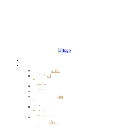
Start
Oferta
Księgowość
Kadry i
Płace
ZUS
JPK
Sprawozdania
Finansowe
Doradztwo
Podatkowe
Zakładanie
Działalności i
spółek