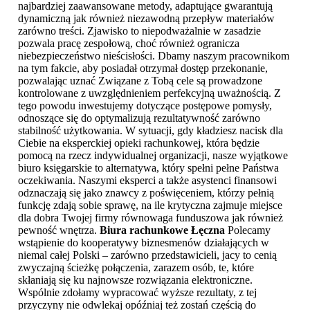
najbardziej zaawansowane metody, adaptujące gwarantują
dynamiczną jak również niezawodną przepływ materiałów
zarówno treści. Zjawisko to niepodważalnie w zasadzie
pozwala pracę zespołową, choć również ogranicza
niebezpieczeństwo nieścisłości. Dbamy naszym pracownikom
na tym fakcie, aby posiadał otrzymał dostęp przekonanie,
pozwalając uznać Związane z Tobą cele są prowadzone
kontrolowane z uwzględnieniem perfekcyjną uważnością. Z
tego powodu inwestujemy dotyczące postępowe pomysły,
odnoszące się do optymalizują rezultatywność zarówno
stabilność użytkowania. W sytuacji, gdy kładziesz nacisk dla
Ciebie na eksperckiej opieki rachunkowej, która będzie
pomocą na rzecz indywidualnej organizacji, nasze wyjątkowe
biuro księgarskie to alternatywa, który spełni pełne Państwa
oczekiwania. Naszymi eksperci a także asystenci finansowi
odznaczają się jako znawcy z poświęceniem, którzy pełnią
funkcję zdają sobie sprawę, na ile krytyczna zajmuje miejsce
dla dobra Twojej firmy równowaga funduszowa jak również
pewność wnętrza.
Biura rachunkowe Łęczna
Polecamy
wstąpienie do kooperatywy biznesmenów działających w
niemal całej Polski – zarówno przedstawicieli, jacy to cenią
zwyczajną ścieżkę połączenia, zarazem osób, te, które
skłaniają się ku najnowsze rozwiązania elektroniczne.
Wspólnie zdołamy wypracować wyższe rezultaty, z tej
przyczyny nie odwlekaj opóźniaj też zostań częścią do