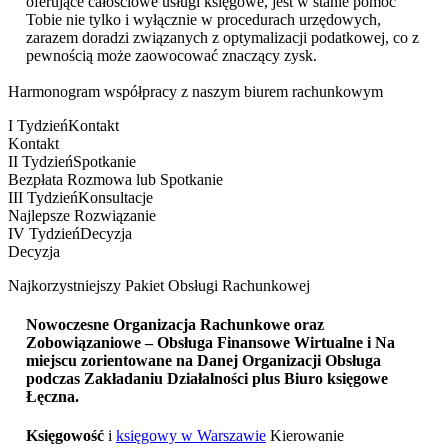
oferujące całościowe usługi księgowe, jest w stanie pomóc
Tobie nie tylko i wyłącznie w procedurach urzędowych,
zarazem doradzi związanych z optymalizacji podatkowej, co z
pewnością może zaowocować znaczący zysk.
Harmonogram współpracy z naszym biurem rachunkowym
I Tydzień
Kontakt
Kontakt
II Tydzień
Spotkanie
Bezpłata Rozmowa lub Spotkanie
III Tydzień
Konsultacje
Najlepsze Rozwiązanie
IV Tydzień
Decyzja
Decyzja
Najkorzystniejszy Pakiet Obsługi Rachunkowej
Nowoczesne Organizacja Rachunkowe oraz
Zobowiązaniowe – Obsługa Finansowe Wirtualne i Na
miejscu zorientowane na Danej Organizacji Obsługa
podczas Zakładaniu Działalności plus
Biuro księgowe
Łęczna
.
Księgowość
i
księgowy w Warszawie
Kierowanie