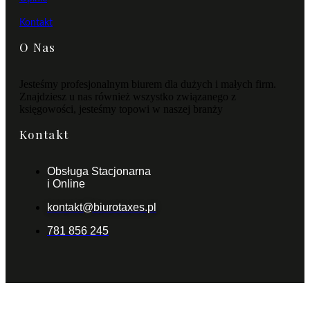
Kontakt
O Nas
Jesteśmy profesjonalnym biurem dla dużych i małych firm.
Znajdziesz u nas również wszystko związanego z
księgowości, jesteśmy topowi w naszej branży
Kontakt
Obsługa Stacjonarna
i Online
kontakt@biurotaxes.pl
781 856 245