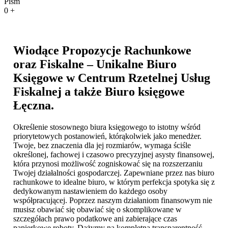
Pism
0
+
Wiodące Propozycje Rachunkowe
oraz Fiskalne – Unikalne Biuro
Księgowe w Centrum Rzetelnej Usług
Fiskalnej a także
Biuro księgowe
Łęczna
.
Określenie stosownego biura księgowego to istotny wśród
priorytetowych postanowień, którąkolwiek jako menedżer.
Twoje, bez znaczenia dla jej rozmiarów, wymaga ściśle
określonej, fachowej i czasowo precyzyjnej asysty finansowej,
która przynosi możliwość zogniskować się na rozszerzaniu
Twojej działalności gospodarczej. Zapewniane przez nas biuro
rachunkowe to idealne biuro, w którym perfekcja spotyka się z
dedykowanym nastawieniem do każdego osoby
współpracującej. Poprzez naszym działaniom finansowym nie
musisz obawiać się obawiać się o skomplikowane w
szczegółach prawo podatkowe ani zabierające czas
papierkowe roboty. Dążymy na kompletną transparentność,