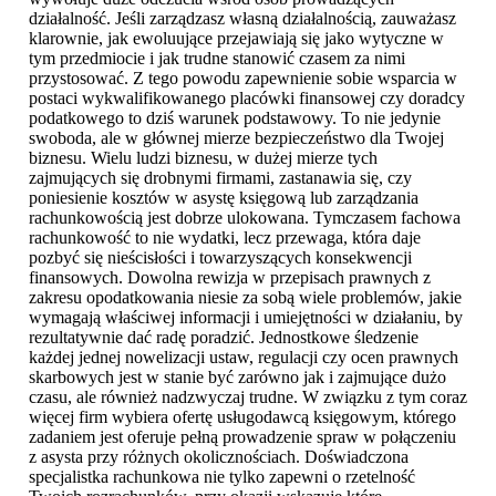
działalność. Jeśli zarządzasz własną działalnością, zauważasz
klarownie, jak ewoluujące przejawiają się jako wytyczne w
tym przedmiocie i jak trudne stanowić czasem za nimi
przystosować. Z tego powodu zapewnienie sobie wsparcia w
postaci wykwalifikowanego placówki finansowej czy doradcy
podatkowego to dziś warunek podstawowy. To nie jedynie
swoboda, ale w głównej mierze bezpieczeństwo dla Twojej
biznesu. Wielu ludzi biznesu, w dużej mierze tych
zajmujących się drobnymi firmami, zastanawia się, czy
poniesienie kosztów w asystę księgową lub zarządzania
rachunkowością jest dobrze ulokowana. Tymczasem fachowa
rachunkowość to nie wydatki, lecz przewaga, która daje
pozbyć się nieścisłości i towarzyszących konsekwencji
finansowych. Dowolna rewizja w przepisach prawnych z
zakresu opodatkowania niesie za sobą wiele problemów, jakie
wymagają właściwej informacji i umiejętności w działaniu, by
rezultatywnie dać radę poradzić. Jednostkowe śledzenie
każdej jednej nowelizacji ustaw, regulacji czy ocen prawnych
skarbowych jest w stanie być zarówno jak i zajmujące dużo
czasu, ale również nadzwyczaj trudne. W związku z tym coraz
więcej firm wybiera ofertę usługodawcą księgowym, którego
zadaniem jest oferuje pełną prowadzenie spraw w połączeniu
z asysta przy różnych okolicznościach. Doświadczona
specjalistka rachunkowa nie tylko zapewni o rzetelność