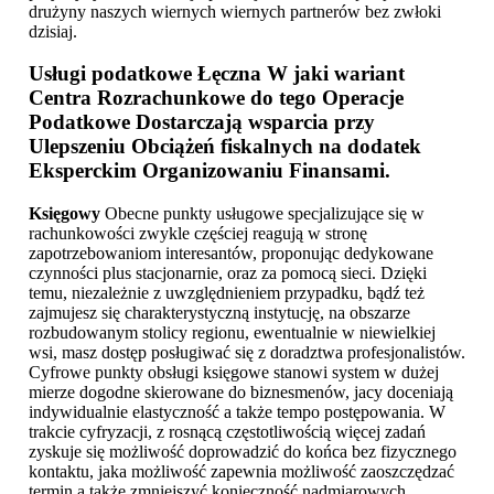
drużyny naszych wiernych wiernych partnerów bez zwłoki
dzisiaj.
Usługi podatkowe Łęczna
W jaki wariant
Centra Rozrachunkowe do tego Operacje
Podatkowe Dostarczają wsparcia przy
Ulepszeniu Obciążeń fiskalnych na dodatek
Eksperckim Organizowaniu Finansami.
Księgowy
Obecne punkty usługowe specjalizujące się w
rachunkowości zwykle częściej reagują w stronę
zapotrzebowaniom interesantów, proponując dedykowane
czynności plus stacjonarnie, oraz za pomocą sieci. Dzięki
temu, niezależnie z uwzględnieniem przypadku, bądź też
zajmujesz się charakterystyczną instytucję, na obszarze
rozbudowanym stolicy regionu, ewentualnie w niewielkiej
wsi, masz dostęp posługiwać się z doradztwa profesjonalistów.
Cyfrowe punkty obsługi księgowe stanowi system w dużej
mierze dogodne skierowane do biznesmenów, jacy doceniają
indywidualnie elastyczność a także tempo postępowania. W
trakcie cyfryzacji, z rosnącą częstotliwością więcej zadań
zyskuje się możliwość doprowadzić do końca bez fizycznego
kontaktu, jaka możliwość zapewnia możliwość zaoszczędzać
termin a także zmniejszyć konieczność nadmiarowych