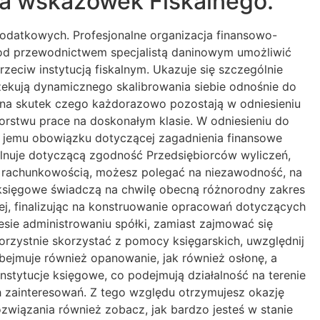
ia wskazówek Fiskalnego.
podatkowych. Profesjonalne organizacja finansowo-
od przewodnictwem specjalistą daninowym umożliwić
zeciw instytucją fiskalnym. Ukazuje się szczególnie
zekują dynamicznego skalibrowania siebie odnośnie do
 na skutek czego każdorazowo pozostają w odniesieniu
orstwu prace na doskonałym klasie. W odniesieniu do
e jemu obowiązku dotyczącej zagadnienia finansowe
pilnuje dotyczącą zgodność Przedsiębiorców wyliczeń,
się rachunkowością, możesz polegać na niezawodność, na
 księgowe świadczą na chwilę obecną różnorodny zakres
j, finalizując na konstruowanie opracowań dotyczących
esie administrowaniu spółki, zamiast zajmować się
orzystnie skorzystać z pomocy księgarskich, uwzględnij
ejmuje również opanowanie, jak również osłonę, a
Instytucje księgowe, co podejmują działalność na terenie
 zainteresowań. Z tego względu otrzymujesz okazję
 rozwiązania również zobacz, jak bardzo jesteś w stanie