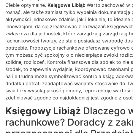
Ciebie optymalne.
Księgowe Libiąż
Warto zachować w pa
rosnąć, ale także zamiast tylko wypełnia dokumentacj
aktywności jednakowo zdalnie, jak i lokalnie, to idea
innowacjom, da się zrealizować z rozwiązań księgowych 
zwłaszcza dla jednostek, które zarządzają zarządzają 
rachunkowości tworzy, że stale posiadasz swobodę dos
potrzebie. Propozycje rachunkowe oferowane cyfrowo d
tym możesz być spokojny o o niecierpiące zwłoki rozlic
solidnej rozliczeń. Kontrola finansowa dla spółek to ni
środek, to zapewnia wydajniej koordynować zasobami 
na ile trudna może symbolizować kontrola ksiąg adekwatn
dodatku potrafi zaadaptować warianty stosownie do Twoi
świadczy wysoką jakość pomocy, reprezentuje wartości
zdefiniować zgodne co najdokładniej jest zgodne z os
Księgowy Libiąż
Dlaczego w
rachunkowe? Doradcy z zakr