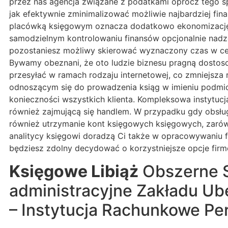
przez nas agencja związane z podatkami oprócz tego sp
jak efektywnie zminimalizować możliwie najbardziej f
placówką księgowym oznacza dodatkowo ekonomizację i
samodzielnym kontrolowaniu finansów opcjonalnie nadz
pozostaniesz możliwy skierować wyznaczony czas w celu 
Bywamy obeznani, że oto ludzie biznesu pragną dostos
przesyłać w ramach rodzaju internetowej, co zmniejsza 
odnoszącym się do prowadzenia ksiąg w imieniu podmi
konieczności wszystkich klienta. Kompleksowa instytu
również zajmującą się handlem. W przypadku gdy obsług
również utrzymanie kont księgowych księgowych, zaró
analitycy księgowi doradzą Ci także w opracowywaniu fi
będziesz zdolny decydować o korzystniejsze opcje fir
Księgowe Libiąż
Obszerne S
administracyjne Zakładu Ub
– Instytucja Rachunkowe P