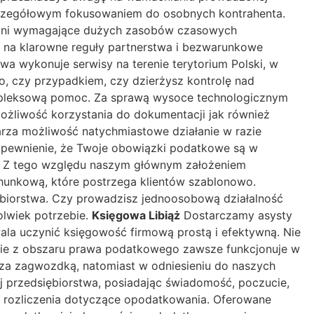
 szczegółowym fokusowaniem do osobnych kontrahenta.
ne ani wymagające dużych zasobów czasowych
 na klarowne reguły partnerstwa i bezwarunkowe
a wykonuje serwisy na terenie terytorium Polski, w
go, czy przypadkiem, czy dzierżysz kontrolę nad
 kompleksową pomoc. Za sprawą wysoce technologicznym
ożliwość korzystania do dokumentacji jak również
arza możliwość natychmiastowe działanie w razie
apewnienie, że Twoje obowiązki podatkowe są w
ji. Z tego względu naszym głównym założeniem
chunkową, które postrzega klientów szablonowo.
biorstwa. Czy prowadzisz jednoosobową działalność
olwiek potrzebie.
Księgowa Libiąż
Dostarczamy asysty
wala uczynić księgowość firmową prostą i efektywną. Nie
inie z obszaru prawa podatkowego zawsze funkcjonuje w
za zagwozdką, natomiast w odniesieniu do naszych
j przedsiębiorstwa, posiadając świadomość, poczucie,
e rozliczenia dotyczące opodatkowania. Oferowane