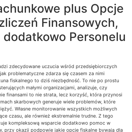
achunkowe plus Opcje
zliczeń Finansowych,
o dodatkowo Personelu
udzi zdecydowane uczucia wśród przedsiębiorczych
i jak problematyczne zdarza się czasem za nimi
a fiskalnego to dziś niezbędność. To nie po prostu
terujących małymi organizacjami, analizuje, czy
nansami to nie strata, lecz korzyść, która przynosi
ormach skarbowych generuje wiele problemów, które
ciężyć. Własne monitorowanie wszystkich możliwych
ce czasu, ale również ekstremalnie trudne. Z tego
alizuje kompleksową wsparcie dodatkowo pomoc w
rzy okazji podpowie jakie opcje fiskalne bywają dla