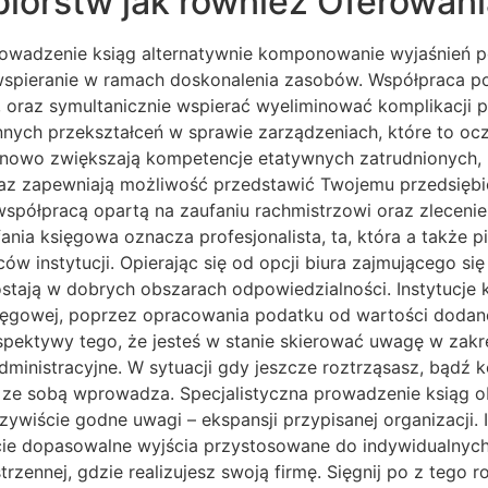
biorstw jak również Oferowan
prowadzenie ksiąg alternatywnie komponowanie wyjaśnień 
spieranie w ramach doskonalenia zasobów. Współpraca p
oraz symultanicznie wspierać wyeliminować komplikacji pr
nych przekształceń w sprawie zarządzeniach, które to oc
tynowo zwiększają kompetencje etatywnych zatrudnionych,
raz zapewniają możliwość przedstawić Twojemu przedsiębi
spółpracą opartą na zaufaniu rachmistrzowi oraz zleceni
ania księgowa oznacza profesjonalista, ta, która a także 
ów instytucji. Opierając się od opcji biura zajmującego 
stają w dobrych obszarach odpowiedzialności. Instytucje
ięgowej, poprzez opracowania podatku od wartości dodane
spektywy tego, że jesteś w stanie skierować uwagę w zakr
ministracyjne. W sytuacji gdy jeszcze roztrząsasz, bądź k
 ze sobą wprowadza. Specjalistyczna prowadzenie ksiąg ob
zywiście godne uwagi – ekspansji przypisanej organizacji. 
ie dopasowalne wyjścia przystosowane do indywidualnych
strzennej, gdzie realizujesz swoją firmę. Sięgnij po z tego