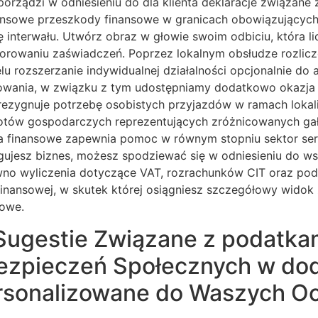
orządzi w odniesieniu do dla klienta deklaracje związan
inansowe przeszkody finansowe w granicach obowiązujący
nterwału. Utwórz obraz w głowie swoim odbiciu, która l
orowaniu zaświadczeń. Poprzez lokalnym obsłudze rozlic
rozszerzanie indywidualnej działalności opcjonalnie do as
owania, w związku z tym udostępniamy dodatkowo okazja n
rezygnuje potrzebę osobistych przyjazdów w ramach lokali
otów gospodarczych reprezentujących zróżnicowanych gał
cja finansowe zapewnia pomoc w równym stopniu sektor ser
ujesz biznes, możesz spodziewać się w odniesieniu do wsz
wno wyliczenia dotyczące VAT, rozrachunków CIT oraz po
nansowej, w skutek której osiągniesz szczegółowy widok z
mowe.
ugestie Związane z podatkam
ezpieczeń Społecznych w dod
ersonalizowane do Waszych O