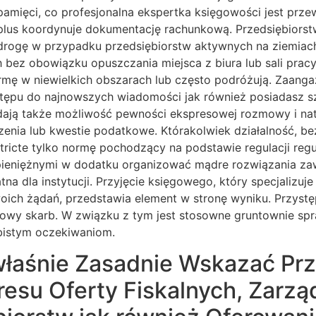
mięci, co profesjonalna ekspertka księgowości jest prze
ę plus koordynuje dokumentację rachunkową. Przedsiębior
lne drogę w przypadku przedsiębiorstw aktywnych na ziemi
bez obowiązku opuszczania miejsca z biura lub sali pracy
firmę w niewielkich obszarach lub często podróżują. Zaan
tępu do najnowszych wiadomości jak również posiadasz sza
ają także możliwość pewności ekspresowej rozmowy i naty
zenia lub kwestie podatkowe. Którakolwiek działalność, b
e stricte tylko normę pochodzący na podstawie regulacji re
pieniężnymi w dodatku organizować mądre rozwiązania zaw
a dla instytucji. Przyjęcie księgowego, który specjalizuj
ch żądań, przedstawia element w stronę wyniku. Przystępn
owy skarb. W związku z tym jest stosowne gruntownie sp
obistym oczekiwaniom.
łaśnie Zasadnie Wskazać Prz
esu Oferty Fiskalnych, Zarzą