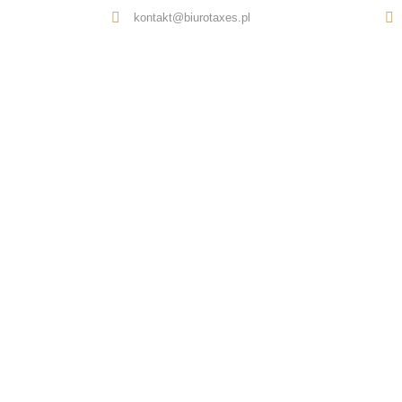
kontakt@biurotaxes.pl
Oferta
O nas
Opinie
Kontakt