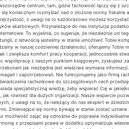
ierwszorzędne centrum, tam, gdzie fachowość łączy się z
je się koniecznym rozmyślać nad o złożone normy fiskal
ejrzystość, z uwagi na to każdorazowo możesz korzystać
ków skarbowych. Przynależące do nas instytucja podatkow
ternetowe. To wyjaśnia, co sugeruje, że niezależnie od te
j dżungli, z łatwością jesteśmy w stanie umożliwić Tobie
amy w naszej codziennej działalności, oferujemy Tobie m
jak i zwiększa komfort pracy kooperacji, jednocześnie stw
ując współpracę z naszym punktem księgowym, zyskujesz z
przekonani jak niezbędna jest właściwa wymiana informac
wymagań i zapotrzebowań. Nie funkcjonujemy jako firmą ra
 świadczenia rachunkowe do szczegółowych cech przedsię
iada specjalistyczną wiedzę, żeby wspierać Cię w jakiejk
h, jak również dla dużych organizacji. Nasze wsparcie poz
ych, z uwagi na to, że należący do nas ekspert w dziedz
. Zmieniające się normy bywają w stanie zostać uznane 
esz możliwość zająć się odnośnie do poprawie indywidualne
armonię z przepisami prawa w dodatku optymalizuje własn