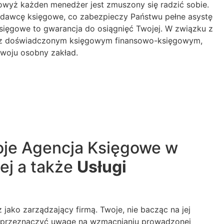
owyż każden menedżer jest zmuszony się radzić sobie.
ugodawcę księgowe, co zabezpieczy Państwu pełne asystę
księgowe to gwarancja do osiągnięć Twojej. W związku z
acę z doświadczonym księgowym finansowo-księgowym,
zwoju osobny zakład.
oje Agencja Księgowe w
ej a także
Usługi
jako zarządzający firmą. Twoje, nie bacząc na jej
nsę przeznaczyć uwagę na wzmacnianiu prowadzonej