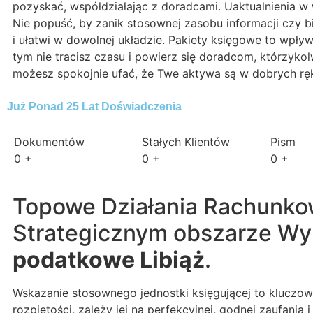
pozyskać, współdziałając z doradcami. Uaktualnienia w
Nie popuść, by zanik stosownej zasobu informacji czy b
i ułatwi w dowolnej układzie. Pakiety księgowe to wpły
tym nie tracisz czasu i powierz się doradcom, którzy
możesz spokojnie ufać, że Twe aktywa są w dobrych rę
Już Ponad 25 Lat Doświadczenia
Dokumentów
Stałych Klientów
Pism
0
+
0
+
0
+
Topowe Działania Rachunko
Strategicznym obszarze Wyk
podatkowe Libiąż
.
Wskazanie stosownego jednostki księgującej to kluczowy
rozpiętości, zależy jej na perfekcyjnej, godnej zaufa