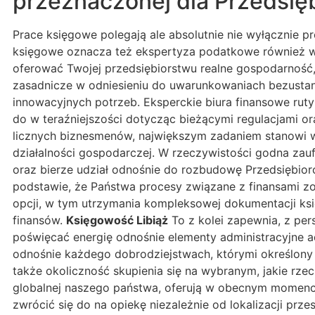
przeznaczonej dla Przedsię
Prace księgowe polegają ale absolutnie nie wyłącznie 
księgowe oznacza też ekspertyza podatkowe również w
oferować Twojej przedsiębiorstwu realne gospodarność, 
zasadnicze w odniesieniu do uwarunkowaniach bezustan
innowacyjnych potrzeb. Eksperckie biura finansowe ru
do w teraźniejszości dotycząc bieżącymi regulacjami o
licznych biznesmenów, największym zadaniem stanowi w
działalności gospodarczej. W rzeczywistości godna zauf
oraz bierze udział odnośnie do rozbudowę Przedsiębiorc
podstawie, że Państwa procesy związane z finansami zo
opcji, w tym utrzymania kompleksowej dokumentacji ks
finansów.
Księgowość Libiąż
To z kolei zapewnia, z per
poświęcać energię odnośnie elementy administracyjne ad
odnośnie każdego dobrodziejstwach, którymi określony
także okoliczność skupienia się na wybranym, jakie rzec
globalnej naszego państwa, oferują w obecnym momenc
zwrócić się do na opiekę niezależnie od lokalizacji prze