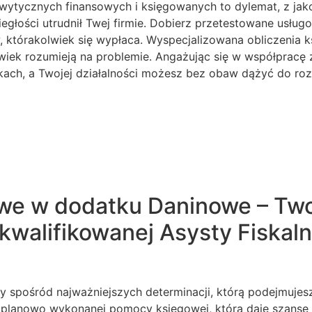
 wytycznych finansowych i księgowanych to dylemat, z jak
iegłości utrudnił Twej firmie. Dobierz przetestowane usł
w, którakolwiek się wypłaca. Wyspecjalizowana obliczenia 
kolwiek rozumieją na problemie. Angażując się w współpr
kach, a Twojej działalności możesz bez obaw dążyć do ro
we w dodatku Daninowe – Tw
walifikowanej Asysty Fiskaln
 spośród najważniejszych determinacji, którą podejmujesz 
nia i planowo wykonanej pomocy księgowej, która daje sza