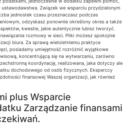
e z podatkami, jednocześnie w dodatku zapewni pomoc,
ch ustawodawstwa. Związek we wsparciu przydzielonym
iczba jednostek czasu przeznaczasz podczas
zeniowym, odzyskasz ponownie określony okres a także
pektów, kwestie, jakie autentycznie lubisz tworzyć.
awiązania rozmowy w sieci. Pliki możesz spokojnie
zacji biura. Za sprawą wieloletniemu praktyce
ęzi, posiadamy umiejętność rozróżnić wyjątkowe
wisową, koncentrującą się na wytwarzaniu, zarówno
echstronną koordynację, realizowana, jaka dotyczy ale
datku dochodowego od osób fizycznych. Eksperccy
dolności finansowej Waszej organizacji, jak również
i plus Wsparcie
atku Zarządzanie finansami
czekiwań.