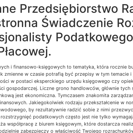
ne Przedsiębiorstwo R
tronna Świadczenie Ro
sjonalisty Podatkoweg
Płacowej.
h i finansowo-księgowych to tematyka, która rocznie b
 jak zmienne w czasie potrafią być przepisy w tym temacie 
ści w postaci eksperckiego urzędu księgowego czy opiekun
ści gospodarczej. Liczne grono handlowców, głównie tych s
wą jest ekonomiczna. Tymczasem znakomita zarządzanie fi
finansowych. Jakiegokolwiek rodzaju przekształcenie w n
zawodowego, by rezultatywnie radzić sobie z nimi przezwy
rozstrzygnięć podatkowych często jest nie tylko wymagają
waża współpracę z biurem księgowym, które dostarcza re
ielnie zabezpieczy o właściwość Twojego rozrachunków, p