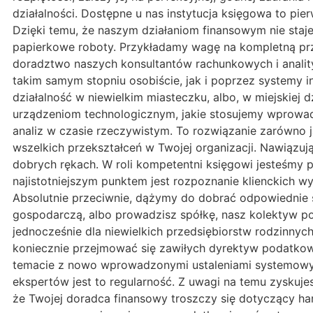
działalności. Dostępne u nas instytucja księgowa to p
Dzięki temu, że naszym działaniom finansowym nie sta
papierkowe roboty. Przykładamy wagę na kompletną prz
doradztwo naszych konsultantów rachunkowych i anality
takim samym stopniu osobiście, jak i poprzez systemy in
działalność w niewielkim miasteczku, albo, w miejskie
urządzeniom technologicznym, jakie stosujemy wprowadz
analiz w czasie rzeczywistym. To rozwiązanie zarówno 
wszelkich przekształceń w Twojej organizacji. Nawiąz
dobrych rękach. W roli kompetentni księgowi jesteśmy 
najistotniejszym punktem jest rozpoznanie klienckich 
Absolutnie przeciwnie, dążymy do dobrać odpowiednie
gospodarczą, albo prowadzisz spółkę, nasz kolektyw pos
jednocześnie dla niewielkich przedsiębiorstw rodzinnyc
koniecznie przejmować się zawiłych dyrektyw podatkow
temacie z nowo wprowadzonymi ustaleniami systemowymi
ekspertów jest to regularność. Z uwagi na temu zyskuj
że Twojej doradca finansowy troszczy się dotyczący h