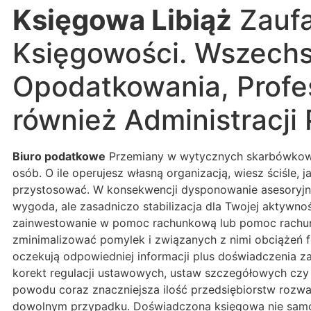
Księgowa Libiąż
Zaufa
Księgowości. Wszechs
Opodatkowania, Profe
również Administracji 
Biuro podatkowe
Przemiany w wytycznych skarbówkowyc
osób. O ile operujesz własną organizacją, wiesz ściśle,
przystosować. W konsekwencji dysponowanie asesoryjno
wygoda, ale zasadniczo stabilizacja dla Twojej aktywno
zainwestowanie w pomoc rachunkową lub pomoc rachunko
zminimalizować pomylek i związanych z nimi obciążeń 
oczekują odpowiedniej informacji plus doświadczenia 
korekt regulacji ustawowych, ustaw szczegółowych czy 
powodu coraz znaczniejsza ilość przedsiębiorstw roz
dowolnym przypadku. Doświadczona księgowa nie samodz