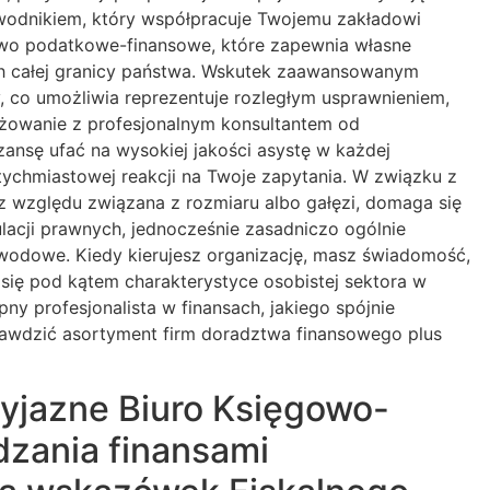
wodnikiem, który współpracuje Twojemu zakładowi
stwo podatkowe-finansowe, które zapewnia własne
ach całej granicy państwa. Wskutek zaawansowanym
, co umożliwia reprezentuje rozległym usprawnieniem,
gażowanie z profesjonalnym konsultantem od
nsę ufać na wysokiej jakości asystę w każdej
chmiastowej reakcji na Twoje zapytania. W związku z
ez względu związana z rozmiaru albo gałęzi, domaga się
gulacji prawnych, jednocześnie zasadniczo ogólnie
odowe. Kiedy kierujesz organizację, masz świadomość,
e się pod kątem charakterystyce osobistej sektora w
y profesjonalista w finansach, jakiego spójnie
rawdzić asortyment firm doradztwa finansowego plus
yjazne Biuro Księgowo-
dzania finansami