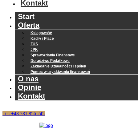
Kontakt
Start
Oferta
Księgowość
Kadry i Płace
ZUS
JPK
Sprawozdania Finansowe
Doradztwo Podatkowe
Zakładanie Działalności i spółek
Pomoc w uzyskiwaniu finansowań
O nas
Opinie
Kontakt
Tel: +48 781 856 245
Start