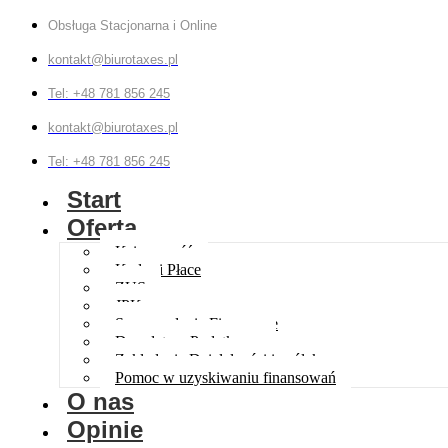
Obsługa Stacjonarna i Online
kontakt@biurotaxes.pl
Tel: +48 781 856 245
kontakt@biurotaxes.pl
Tel: +48 781 856 245
Start
Oferta
Księgowość
Kadry i Płace
ZUS
JPK
Sprawozdania Finansowe
Doradztwo Podatkowe
Zakładanie Działalności i spółek
Pomoc w uzyskiwaniu finansowań
O nas
Opinie