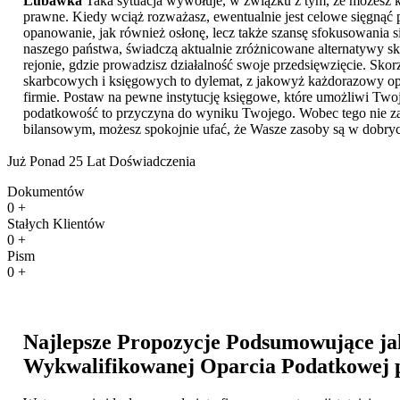
Lubawka
Taka sytuacja wywołuje, w związku z tym, że możesz ko
prawne. Kiedy wciąż rozważasz, ewentualnie jest celowe sięgnąć 
opanowanie, jak również osłonę, lecz także szansę sfokusowania s
naszego państwa, świadczą aktualnie zróżnicowane alternatywy s
rejonie, gdzie prowadzisz działalność swoje przedsięwzięcie. Skorz
skarbcowych i księgowych to dylemat, z jakowyż każdorazowy ope
firmie. Postaw na pewne instytucję księgowe, które umożliwi Twoje
podatkowość to przyczyna do wyniku Twojego. Wobec tego nie zasta
bilansowym, możesz spokojnie ufać, że Wasze zasoby są w dobrych
Już Ponad 25 Lat Doświadczenia
Dokumentów
0
+
Stałych Klientów
0
+
Pism
0
+
Najlepsze Propozycje Podsumowujące ja
Wykwalifikowanej Oparcia Podatkowej 