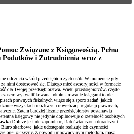
Pomoc Związane z Księgowością. Pełna
u Podatków i Zatrudnienia wraz z
wane odczucia wśród przedsiębiorczych osób. W momencie gdy
em za nimi dostosować się. Dlatego mieć asesoryjności w formacie
ść dla Twojej przedsiębiorstwa. Wielu przedsiębiorców, często
Tymczasem wykwalifikowana administrowanie księgami to nie
pisach prawnych fiskalnych wiąże się z sporo zadań, jakich
dzanie wszystkich możliwych nowelizacji regulacji prawnych,
atyczne. Zatem bardziej licznie przedsiębiorstw postanawia
tentna księgowy nie jedynie dopilnowuje o rzetelność osobistych
bawka
Dobrze jest nie zapominać, iż doświadczona doradczyni
. Biuro skarbowe, jakie udostępnia realizuje ich czynności
podzielonej ojczyzny. Z powodu innowacyjnym metodom, masz