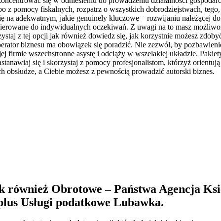
ncentrować się w odniesieniu do prowadzeniu działalności gospodarcz
po z pomocy fiskalnych, rozpatrz o wszystkich dobrodziejstwach, teg
ię na adekwatnym, jakie genuinely kluczowe – rozwijaniu należącej do 
kierowane do indywidualnych oczekiwań. Z uwagi na to masz możliwoś
ystaj z tej opcji jak również dowiedz się, jak korzystnie możesz zdoby
rator biznesu ma obowiązek się poradzić. Nie zezwól, by pozbawienie
j firmie wszechstronne asystę i odciąży w wszelakiej układzie. Pakiet
nawiaj się i skorzystaj z pomocy profesjonalistom, którzyż orientują
 obsłudze, a Ciebie możesz z pewnością prowadzić autorski biznes.
k również Obrotowe – Państwa Agencja Ksi
plus
Usługi podatkowe Lubawka
.