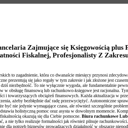
celaria Zajmujące się Księgowością plus 
tności Fiskalnej, Profesjonalisty Z Zakres
skich to zagadnienie, która co dwanaście miesięcy przynosi zdecydo
czne prezentują się jako reguły w tym zakresie i jak złożone jest czas
 dziś niezbędność. To nie wyłącznie wygoda, ale fundamentalnie pewno
sztów w obsługę finansową lub rachunkowo-księgowe jest racjonalna. 
ści i towarzyszących obciążeń finansowych. Każda aktualizacja w prze
czenia, ażeby bezbłędnie dać radę przezwyciężyć. Autonomiczne spraw
oże być nie jedynie wymagające czasu, ale również szczególnie problem
rzedstawia holistyczną pomoc oraz asysta w dowolnym momencie. Kompe
fiskalnością okazują się dla Ciebie pomocne.
Biura rachunkowe Lu
ć, a nie tylko realizuje formalności jak również pilnuje rachunkowości
ązanie dla potrzeb biznesów prowadzących działalność w obszarze nie