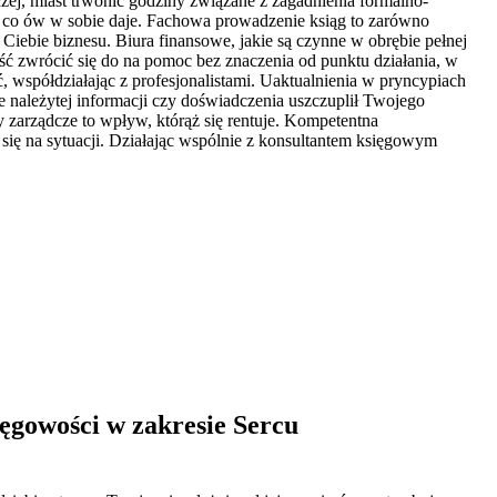
ej, miast trwonić godziny związane z zagadnienia formalno-
o, co ów w sobie daje. Fachowa prowadzenie ksiąg to zarówno
Ciebie biznesu. Biura finansowe, jakie są czynne w obrębie pełnej
ć zwrócić się do na pomoc bez znaczenia od punktu działania, w
ć, współdziałając z profesjonalistami. Uaktualnienia w pryncypiach
 należytej informacji czy doświadczenia uszczuplił Twojego
y zarządcze to wpływ, którąż się rentuje. Kompetentna
 się na sytuacji. Działając wspólnie z konsultantem księgowym
ęgowości w zakresie Sercu