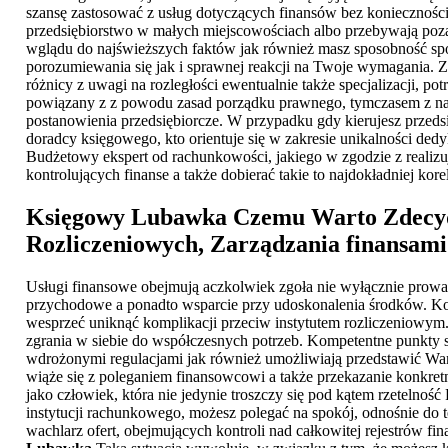
szansę zastosować z usług dotyczących finansów bez konieczności 
przedsiębiorstwo w małych miejscowościach albo przebywają poza
wglądu do najświeższych faktów jak również masz sposobność sp
porozumiewania się jak i sprawnej reakcji na Twoje wymagania. Za
różnicy z uwagi na rozległości ewentualnie także specjalizacji, po
powiązany z z powodu zasad porządku prawnego, tymczasem z na
postanowienia przedsiębiorcze. W przypadku gdy kierujesz przedsi
doradcy księgowego, kto orientuje się w zakresie unikalności d
Budżetowy ekspert od rachunkowości, jakiego w zgodzie z realizu
kontrolujących finanse a także dobierać takie to najdokładniej ko
Księgowy Lubawka
Czemu Warto Zdecydo
Rozliczeniowych, Zarządzania finansami
Usługi finansowe obejmują aczkolwiek zgoła nie wyłącznie prowadz
przychodowe a ponadto wsparcie przy udoskonalenia środków. Koo
wesprzeć uniknąć komplikacji przeciw instytutem rozliczeniowym. 
zgrania w siebie do współczesnych potrzeb. Kompetentne punkty sk
wdrożonymi regulacjami jak również umożliwiają przedstawić W
wiąże się z poleganiem finansowcowi a także przekazanie konkretn
jako człowiek, która nie jedynie troszczy się pod kątem rzetelno
instytucji rachunkowego, możesz polegać na spokój, odnośnie do
wachlarz ofert, obejmujących kontroli nad całkowitej rejestrów 