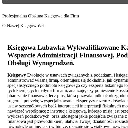
Profesjonalna Obsługa Księgowa dla Firm
O Naszej Księgowości
Księgowa Lubawka
Wykwalifikowane Kan
Wsparcie Administracji Finansowej, Poda
Obsługi Wynagrodzeń.
Księgowy
Ewolucje w ustawach związanych z podatkami i księgar
administrować własną firmą, orientujesz się dokładnie, jak dynami
specjalistycznego podmiotu księgowego czy eksperta fiskalnego to
tych kierujących małymi firmami, analizuje, czy poniesienie ko
obarczanie finansowe, lecz plus, która pozwala uniknąć niezgodno
sugerują potrzebę wyspecjalizowanej ekspertyzy razem z doświad
ustaw szczegółowych bądź interpretacji interpretacji fiskalnych m
nawiązać współpracę z instytucją księgową, którego misją jest p
wyliczeń podatkowych, oraz udostępni jakie podejścia związane z 
finansowa jest przewodnikiem, ułatwia Twojej działalności rozrasta
równolegle online, jak i w biurze, okazuje się wyjątkowe rozwi