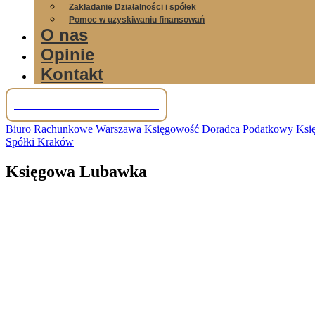
Zakładanie Działalności i spółek
Pomoc w uzyskiwaniu finansowań
O nas
Opinie
Kontakt
Tel: +48 781 856 245
Biuro Rachunkowe Warszawa Księgowość Doradca Podatkowy Księg
Spółki Kraków
Księgowa Lubawka