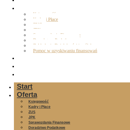
Oferta
Księgowość
Kadry i Płace
ZUS
JPK
Sprawozdania Finansowe
Doradztwo Podatkowe
Zakładanie Działalności i spółek
Pomoc w uzyskiwaniu finansowań
O nas
Opinie
Kontakt
Start
Oferta
Księgowość
Kadry i Płace
ZUS
JPK
Sprawozdania Finansowe
Doradztwo Podatkowe