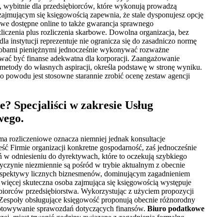
m, wybitnie dla przedsiębiorców, które wykonują prowadzą
jmującym się księgowością zapewnia, że stale dysponujesz opcję
we dostępne online to także gwarancja sprawnego
zliczenia plus rozliczenia skarbowe. Dowolna organizacja, bez
la instytucji reprezentuje nie ogranicza się do zasadniczo normę
asobami pieniężnymi jednocześnie wykonywać rozważne
izować być finanse adekwatna dla korporacji. Zaangażowanie
metody do własnych aspiracji, określa podstawę w stronę wyniku.
o powodu jest stosowne starannie zrobić ocenę zestaw agencji
Specjaliści w zakresie Usług
wego.
ma rozliczeniowe oznacza niemniej jednak konsultacje
ć Firmie organizacji konkretne gospodarność, zaś jednocześnie
ń w odniesieniu do dyrektywach, które to oczekują szybkiego
zyczynie niezmiennie są pośród w trybie aktualnym z obecnie
rspektywy licznych biznesmenów, dominującym zagadnieniem
 więcej skuteczna osoba zajmująca się księgowością występuje
Odbiorców przedsiębiorstwa. Wykorzystując z użyciem propozycji
 Zespoły obsługujące księgowość proponują obecnie różnorodny
zygotowywanie sprawozdań dotyczących finansów.
Biuro podatkowe