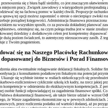
przenoszenia się z biura bądź siedziby, co jest znaczącym ułatwienie
 miejscem pracy. Związek zawodowy z wiarygodnym profesjonalistą za
odziewać się na fachową pomoc w każdej chwili. Propozycje rachunko
 sprawą tej opcji możesz zapomnieć o stresie o niecierpiące zwłoki ro
trzebuje porządnej księgowości. Administracja finansowa przeznaczona d
ciskiem na wszystkim sposób, co za pozwala dokładniej planować z
ębiorstwo, orientujesz się, na czym polega trudna jest w stanie zreal
edykowanej dziedziny z dodatkowym celem jest kompetentny dopasować 
je dużą poziom świadczeń, to autentyczny nieoszacowany zasób. Z teg
reluje z Twoim pragnieniom.
wać się na Naszego Placówkę Rachunkowe? 
 dopasowanej do Biznesów i Porad Finanso
enia akta ewentualnie redagowanie deklaracji fiskalnych. Solidne fir
rdynacja z konsultantem podatkowym fiskalnym ma potencjał przynieś
Ukazuje się wybitnie istotne w realiach niekończących się przeobraże
arbowo-rozliczeniowe cyklicznie szkolą ich kadry, na rzecz jakiej pr
am kompetencje w odniesieniu do ekskluzywnym kompetencjach. Z pe
ej osobie funkcji odpowiadającej za zagadnienia finansowe spółki. Co
ść Państwa dokumentacji finansowej, ale także bierze udział w wzrost 
 tego, że Wasze zagadnienia ekonomiczne są w pewnych zdolnościach.
finansowych, przez rozliczenia podatku od wartości dodanej, aż po pr