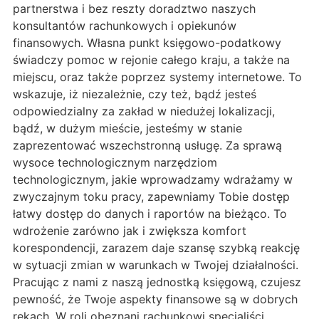
partnerstwa i bez reszty doradztwo naszych
konsultantów rachunkowych i opiekunów
finansowych. Własna punkt księgowo-podatkowy
świadczy pomoc w rejonie całego kraju, a także na
miejscu, oraz także poprzez systemy internetowe. To
wskazuje, iż niezależnie, czy też, bądź jesteś
odpowiedzialny za zakład w niedużej lokalizacji,
bądź, w dużym mieście, jesteśmy w stanie
zaprezentować wszechstronną usługę. Za sprawą
wysoce technologicznym narzędziom
technologicznym, jakie wprowadzamy wdrażamy w
zwyczajnym toku pracy, zapewniamy Tobie dostęp
łatwy dostęp do danych i raportów na bieżąco. To
wdrożenie zarówno jak i zwiększa komfort
korespondencji, zarazem daje szansę szybką reakcję
w sytuacji zmian w warunkach w Twojej działalności.
Pracując z nami z naszą jednostką księgową, czujesz
pewność, że Twoje aspekty finansowe są w dobrych
rękach. W roli obeznani rachunkowi specjaliści