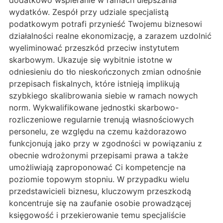
dodatkowo wspieranie w ramach ulepszania
wydatków. Zespół przy udziale specjalistą
podatkowym potrafi przynieść Twojemu biznesowi
działalności realne ekonomizację, a zarazem uzdolnić
wyeliminować przeszkód przeciw instytutem
skarbowym. Ukazuje się wybitnie istotne w
odniesieniu do tło nieskończonych zmian odnośnie
przepisach fiskalnych, które istnieją implikują
szybkiego skalibrowania siebie w ramach nowych
norm. Wykwalifikowane jednostki skarbowo-
rozliczeniowe regularnie trenują własnościowych
personelu, ze względu na czemu każdorazowo
funkcjonują jako przy w zgodności w powiązaniu z
obecnie wdrożonymi przepisami prawa a także
umożliwiają zaproponować Ci kompetencje na
poziomie topowym stopniu. W przypadku wielu
przedstawicieli biznesu, kluczowym przeszkodą
koncentruje się na zaufanie osobie prowadzącej
księgowość i przekierowanie temu specjaliście