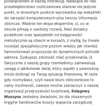
poświęceniem w każdą interakcję. Należące do nas
przedsiębiorstwo rozliczeniowe stanowi nie jedynie
punkt, w dowolnym punkcie wprowadza się wskaźniki
do narzędzi komputerowych plus tworzy informacje
zbiorcze. Właśnie ten ekipa ekspertów, ci, co w
istocie pilnują o osobisty rozwój. Nasi doradcy
podatkowi oraz specjalistki od księgowości
metodycznie są obecni w kursach, z myślą, by trwale
rozwijać specjalistyczne poziom wiedzy jak również
harmonizować propozycje do dynamicznych potrzeb
sektora. Zyskujesz zdolność mieć przekonanie, iż
faktycznie z naszej grupy rzemieślnicy zainwestują
uwagę o jakikolwiek detal, który aspekt z pewnością
może dotknąć na Twoją sytuację finansową. W razie
gdy rozmyślasz, czyli nasze biuro obliczeniowe to
celny możliwość, zawsze można zaznaczyć o naszej
organizacji przejrzystości kosztowej.
Księgowy
Muszyna
Jesteśmy świadomi, że dla obszernych
kręgów handlowców koszty wsparcia zarządczej