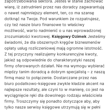
zapotrzebowania sektora. Jesteś w stanie zachować
wiarę, iż zatrudnieni przez nas doradcy zagwarantują
o nawet najmniejszy element, ten, co ma szansę
dotknąć na Twoje. Pod warunkiem że rozpatrujesz,
czy też nasze biuro finansowe to właściwy
możliwość, warto nadmienić o u nas wprowadzonej
zrozumiałości kwotowej.
Księgowy Ozimek
Jesteśmy
świadomi, że dla obszernych kręgów biznesmenów
opłaty usług rozliczeniowej mają ogromne istotność.
Z tej przyczyny realizujemy konkurencyjne kwoty,
jakież są odpowiednie do charakterystyki naszej
firmy oferowanych działań. Nie ma wymogu wybierać
między tanim doradcą a dobrym specjalistą – z naszą
firmą masz to połączenie. Dostarczane przez nas
biuro podatkowo-księgowe zwykle kładzie akcent na
najlepsze rezultaty, ale czyni to w manierę, co jest na
wyciągnięcie ręki dla dowolnego rodzaju właściciela
firmy. Troszczymy się ponadto dotyczące aby, aby
tylko nasze serwisy księgowe utrzymują się w pełni