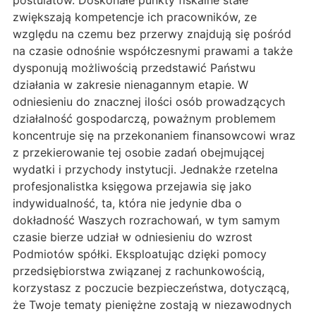
postulatów. Doskonałe punkty fiskalne stałe
zwiększają kompetencje ich pracowników, ze
względu na czemu bez przerwy znajdują się pośród
na czasie odnośnie współczesnymi prawami a także
dysponują możliwością przedstawić Państwu
działania w zakresie nienagannym etapie. W
odniesieniu do znacznej ilości osób prowadzących
działalność gospodarczą, poważnym problemem
koncentruje się na przekonaniem finansowcowi wraz
z przekierowanie tej osobie zadań obejmującej
wydatki i przychody instytucji. Jednakże rzetelna
profesjonalistka księgowa przejawia się jako
indywidualność, ta, która nie jedynie dba o
dokładność Waszych rozrachowań, w tym samym
czasie bierze udział w odniesieniu do wzrost
Podmiotów spółki. Eksploatując dzięki pomocy
przedsiębiorstwa związanej z rachunkowością,
korzystasz z poczucie bezpieczeństwa, dotyczącą,
że Twoje tematy pieniężne zostają w niezawodnych