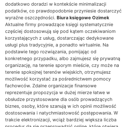
dodatkowo doradzi w kontekście minimalizacji
podatków, co prawdopodobnie przyniesie dostarczyć
wyraźne oszczędności.
Biura księgowe Ozimek
Aktualne firmy prowadzące księgi systematycznie
częściej dostosowują się pod kątem oczekiwaniom
korzystających z usług, dostarczając dedykowane
usługi plus tradycyjnie, a ponadto wirtualnie. Na
podstawie tego rozwiązania, pomijając od
konkretnego przypadku, albo zajmujesz się prywatną
organizację, na terenie sporym mieście, czy może na
terenie spokojnej terenów wiejskich, otrzymujesz
możliwość korzystać za pośrednictwem pomocy
fachowców. Zdalne organizacje finansowe
reprezentuje propozycja w dużej mierze łatwe w
obsłudze przystosowane dla osób prowadzących
biznes, osoby, które szanują w ich opinii możliwość
dostosowania i natychmiastowość postępowania. W
trakcie elektronizacji, wciąż bardziej większa liczba
procedur da się przeprowadzić online, które otwiera