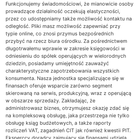
Funkcjonujemy świadomościowi, że mianowicie osoby
prowadzące działalność oczekują elastyczności,
przez co udostępniamy także możliwość kontaktu na
odległość. Pliki masz możliwość zapewniać przy
typie online, co znosi przymus bezpośrednich
przybyć na rzecz biura ośrodku. Za pośrednictwem
długotrwałemu wprawie w zakresie księgowości w
odniesieniu do spółek operujących w wielorodnych
dziedzin, posiadamy umiejętność zauważyć
charakterystyczne zapotrzebowania wszystkich
konsumenta. Nasza jednostka specjalizujące się w
finansach oferuje wsparcie zarówno segment
skierowaną na serwis, produkcyjną, wraz z operującą
w obszarze sprzedaży. Zakładając, że
administrowasz biznes, otrzymujesz okazję zdać się
na kompleksową obsługę, jaka przestrzega nie tylko
obsługę ksiąg budżetowych, a także raporty
rozliczeń VAT, zagadnień CIT jak również kwestii PIT.
Eksperccy doradcy zajmujący się finansami udzielą