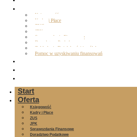
Oferta
Księgowość
Kadry i Płace
ZUS
JPK
Sprawozdania Finansowe
Doradztwo Podatkowe
Zakładanie Działalności i spółek
Pomoc w uzyskiwaniu finansowań
O nas
Opinie
Kontakt
Start
Oferta
Księgowość
Kadry i Płace
ZUS
JPK
Sprawozdania Finansowe
Doradztwo Podatkowe