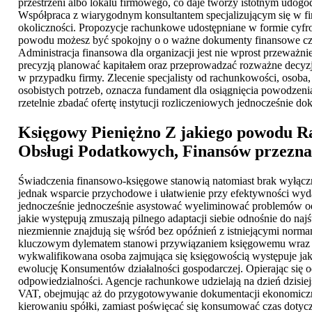
przestrzeni albo lokalu firmowego, co daje tworzy istotnym udogo
Współpraca z wiarygodnym konsultantem specjalizującym się w fi
okoliczności. Propozycje rachunkowe udostępniane w formie cyfr
powodu możesz być spokojny o o ważne dokumenty finansowe czy t
Administracja finansowa dla organizacji jest nie wprost przeważ
precyzją planować kapitałem oraz przeprowadzać rozważne decyzje
w przypadku firmy. Zlecenie specjalisty od rachunkowości, osoba
osobistych potrzeb, oznacza fundament dla osiągnięcia powodzenia.
rzetelnie zbadać ofertę instytucji rozliczeniowych jednocześnie
Księgowy Pieniężno
Z jakiego powodu R
Obsługi Podatkowych, Finansów przeznac
Świadczenia finansowo-księgowe stanowią natomiast brak wyłącz
jednak wsparcie przychodowe i ułatwienie przy efektywności wyd
jednocześnie jednocześnie asystować wyeliminować problemów odn
jakie występują zmuszają pilnego adaptacji siebie odnośnie do naj
niezmiennie znajdują się wśród bez opóźnień z istniejącymi nor
kluczowym dylematem stanowi przywiązaniem księgowemu wraz z 
wykwalifikowana osoba zajmująca się księgowością występuje jako 
ewolucję Konsumentów działalności gospodarczej. Opierając się 
odpowiedzialności. Agencje rachunkowe udzielają na dzień dzisiejs
VAT, obejmując aż do przygotowywanie dokumentacji ekonomicz
kierowaniu spółki, zamiast poświęcać się konsumować czas dotycząc