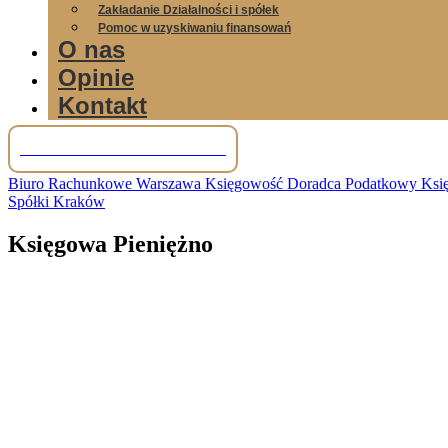
Zakładanie Działalności i spółek
Pomoc w uzyskiwaniu finansowań
O nas
Opinie
Kontakt
Tel: +48 781 856 245
Biuro Rachunkowe Warszawa Księgowość Doradca Podatkowy Księg
Spółki Kraków
Księgowa Pieniężno