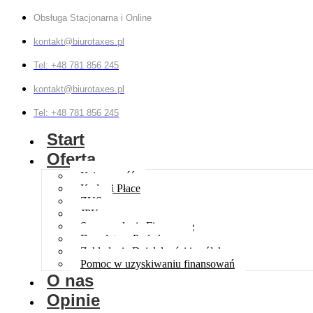
Obsługa Stacjonarna i Online
kontakt@biurotaxes.pl
Tel: +48 781 856 245
kontakt@biurotaxes.pl
Tel: +48 781 856 245
Start
Oferta
Księgowość
Kadry i Płace
ZUS
JPK
Sprawozdania Finansowe
Doradztwo Podatkowe
Zakładanie Działalności i spółek
Pomoc w uzyskiwaniu finansowań
O nas
Opinie