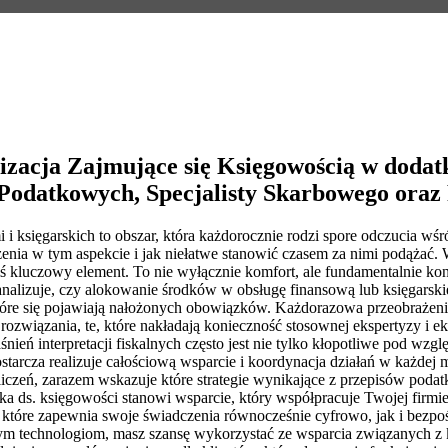
acja Zajmujące się Księgowością w dodat
Podatkowych, Specjalisty Skarbowego oraz
księgarskich to obszar, która każdorocznie rodzi spore odczucia wśró
zenia w tym aspekcie i jak niełatwe stanowić czasem za nimi podążać. 
iś kluczowy element. To nie wyłącznie komfort, ale fundamentalnie kon
, analizuje, czy alokowanie środków w obsługę finansową lub księgars
i które się pojawiają nałożonych obowiązków. Każdorazowa przeobrażen
iązania, te, które nakładają konieczność stosownej ekspertyzy i eks
nień interpretacji fiskalnych często jest nie tylko kłopotliwe pod wz
starcza realizuje całościową wsparcie i koordynacja działań w każdej 
zliczeń, zarazem wskazuje które strategie wynikające z przepisów po
a ds. księgowości stanowi wsparcie, który współpracuje Twojej firmie r
tóre zapewnia swoje świadczenia równocześnie cyfrowo, jak i bezpoś
nym technologiom, masz szansę wykorzystać ze wsparcia związanych z