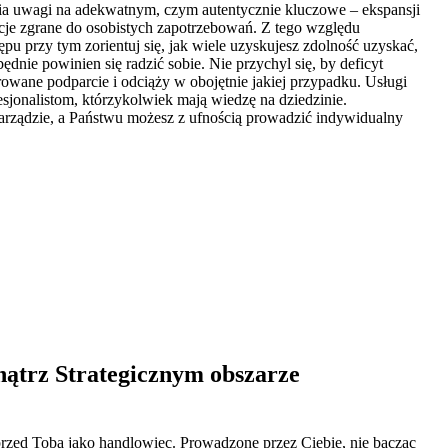
owania uwagi na adekwatnym, czym autentycznie kluczowe – ekspansji
zycje zgrane do osobistych zapotrzebowań. Z tego względu
ępu przy tym zorientuj się, jak wiele uzyskujesz zdolność uzyskać,
nie powinien się radzić sobie. Nie przychyl się, by deficyt
owane podparcie i odciąży w obojętnie jakiej przypadku. Usługi
sjonalistom, którzykolwiek mają wiedzę na dziedzinie.
rządzie, a Państwu możesz z ufnością prowadzić indywidualny
ątrz Strategicznym obszarze
 przed Tobą jako handlowiec. Prowadzone przez Ciebie, nie bacząc