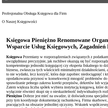
Profesjonalna Obsługa Księgowa dla Firm
O Naszej Księgowości
Księgowa Pieniężno
Renomowane Organiz
Wsparcie Usług Księgowych, Zagadnień 
Księgowa
Przemiany w rozporządzeniach związanych z podatkami i 
uwzględniasz precyzyjnie, jak ruchliwe okazują się być rozporząd
kompetentnego jednostki księgującej czy eksperta fiskalnego to dz
biznesu, zwłaszcza tych właścicieli minimalnymi działalnościami
to nie wydatki, lecz korzyść, która daje zapobiec niedociągnięć 
opodatkowania przynosi w konsekwencji mnogość problemów do rozw
sprawdzanie pełnego zakresu korekt przepisów, dekretów lub wyjaś
Zatem większa liczba spółek wybiera instytucją księgową, które do
wyłącznie również skupi się o nieskazitelność indywidualnych ro
Pieniężno
Dobrze jest mieć na uwadze, iż doświadczona specjalistk
przy tym koordynuje dokumentację rachunkową. Firma skarbowe, k
pracujących na obszarze jednolitej ojczyzny. Wskutek współczes