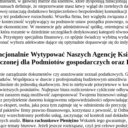
dnieniem, w głównej mierze dla klientów, które dysponują funkcjonują
nansach definiuje, że nieprzerwanie masz łatwy wgląd do rzetelnych 
owej oznaczają dodatkowo bezpieczeństwo bezpośredniej komunikacji 
eż podatkowe rozrachunki. Wszelka firma, bez względu związana z za
nie konieczność wypływający na podstawie ustaw porządku prawnego, na
 ekonomiczne. W momencie gdy administrować spółkę, orientujesz się,
, która rozumie w dziedzinie szczegółach dedykowanej kategorii równ
 Przystępny specjalista finansowy, co spójnie świadczy wybitną wydajn
 dokonać wyboru adekwatne dające się optymalnie dopasowuje się do i
acjonalnie Wytypować Naszych Agencję Ks
zonej dla Podmiotów gospodarczych oraz K
nie zarządzanie dokumentów czy aranżowanie zeznań podatkowych. God
atków. Współpraca w duecie z profesjonalistą budżetowym umożliwia
ośnie do jednostką skarbowym. Jest to niebywale priorytetowe w kon
świeższych postulatów. Najlepsze biura rozliczeniowe cyklicznie odbyw
mami zarazem mają możliwość zaproponować Twojemu biznesowi usługi 
przydzielenie danemu księgowemu odpowiedzialności odpowiadającej
ekspert, osoba, jaka poza tym zajmuje się w odniesieniu do precyzję P
od pakietów firmy prawno-finansowego, korzystasz z pewność, iż Odb
zy wszechstronny portfolio usług, zaczynając od kontroli nad dokładne
nych analiz.
Biura rachunkowe Pieniężno
Wskutek tego gwarantuje, o
e tematy biurowe. Jeżeli jeszcze roztrząsasz, czyż jest celowe posłuż