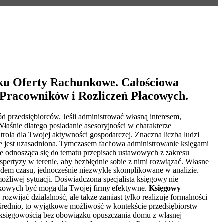
ku Oferty Rachunkowe. Całościowa
 Pracowników i Rozliczeń Płacowych.
d przedsiębiorców. Jeśli administrować własną interesem,
Właśnie dlatego posiadanie asesoryjności w charakterze
trola dla Twojej aktywności gospodarczej. Znaczna liczba ludzi
kie jest uzasadniona. Tymczasem fachowa administrowanie księgami
ie odnosząca się do tematu przepisach ustawowych z zakresu
pertyzy w terenie, aby bezbłędnie sobie z nimi rozwiązać. Własne
ględem czasu, jednocześnie niezwykle skomplikowane w analizie.
możliwej sytuacji. Doświadczona specjalista księgowy nie
datkowych być mogą dla Twojej firmy efektywne.
Księgowy
ozwijać działalność, ale także zamiast tylko realizuje formalności
rednio, to wyjątkowe możliwość w kontekście przedsiębiorstw
 księgowością bez obowiązku opuszczania domu z własnej