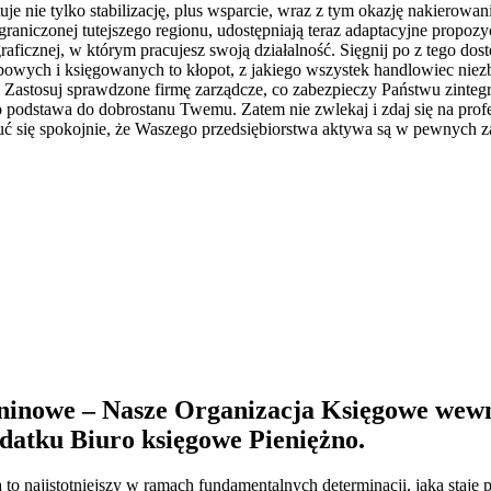
ntuje nie tylko stabilizację, plus wsparcie, wraz z tym okazję nakier
ograniczonej tutejszego regionu, udostępniają teraz adaptacyjne propo
raficznej, w którym pracujesz swoją działalność. Sięgnij po z tego dost
wych i księgowanych to kłopot, z jakiego wszystek handlowiec niezbęd
 Zastosuj sprawdzone firmę zarządcze, co zabezpieczy Państwu zintegr
 podstawa do dobrostanu Twemu. Zatem nie zwlekaj i zdaj się na profe
 się spokojnie, że Waszego przedsiębiorstwa aktywa są w pewnych za
inowe – Nasze Organizacja Księgowe wewn
odatku
Biuro księgowe Pieniężno
.
 to najistotniejszy w ramach fundamentalnych determinacji, jaka staje