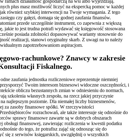
 w ramach działalność gospodarczą na wsi albo wyjeżdżają.
danych plus masz możliwość liczyć na ekspercką pomoc w każdej
jak również szybkiej interwencji na Twoje wymagania. Z tego
sięgu czy gałęzi, domaga się godnej zaufania finansów.
tomiast przede szczególnie instrument, co zapewnia z większą
 jakie to jest trudna potrafi wydawać się księgowość stosowana
ocześnie posiada zdolności dopasowywać warianty stosownie do
ość realizacji, stanowi oryginalny skarb. Z uwagi na to należy
ndywidualnym zapotrzebowaniom aspiracjom.
ięgowo-rachunkowe? Znawcy w zakresie
onsultacji Fiskalnego.
ne zaufania jednostka rozliczeniowe reprezentuje niemniej
 przysporzyć Twoim interesom biznesowi widoczne oszczędności, i
tekście obliczu bezustannych zmian w odniesieniu do normach,
ają szkolenia własnych zespołu, na rzecz jakiej przyczynie
na najlepszym poziomie. Dla niemałej liczby biznesmenów,
 za zasoby finansowe spółki. W rzeczywistości
rzedsiębiorców rozrachowań, ale także interesuje się odnośnie do
iorców sprawy finansowe zawarte są w dobrych obszarach
j obsługi finansowej, zawierając rozliczenia w kwestii podatku
dnośnie do tego, że potrafisz zająć się odnosząc się do
yć się z serwisów księgarskich, uwzględnij o wszystkich