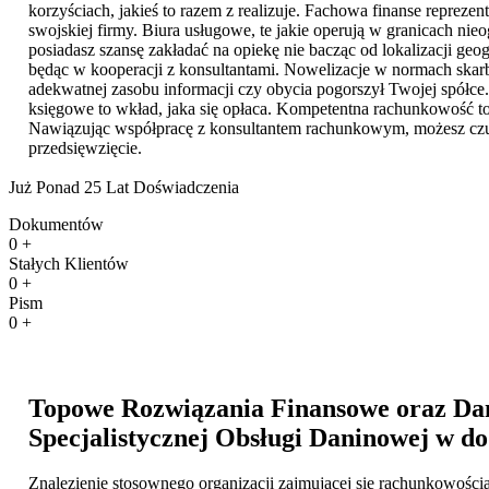
korzyściach, jakieś to razem z realizuje. Fachowa finanse repreze
swojskiej firmy. Biura usługowe, te jakie operują w granicach nie
posiadasz szansę zakładać na opiekę nie bacząc od lokalizacji geog
będąc w kooperacji z konsultantami. Nowelizacje w normach skarbo
adekwatnej zasobu informacji czy obycia pogorszył Twojej spółce.
księgowe to wkład, jaka się opłaca. Kompetentna rachunkowość to
Nawiązując współpracę z konsultantem rachunkowym, możesz czuć
przedsięwzięcie.
Już Ponad 25 Lat Doświadczenia
Dokumentów
0
+
Stałych Klientów
0
+
Pism
0
+
Topowe Rozwiązania Finansowe oraz Dan
Specjalistycznej Obsługi Daninowej w d
Znalezienie stosownego organizacji zajmującej się rachunkowością