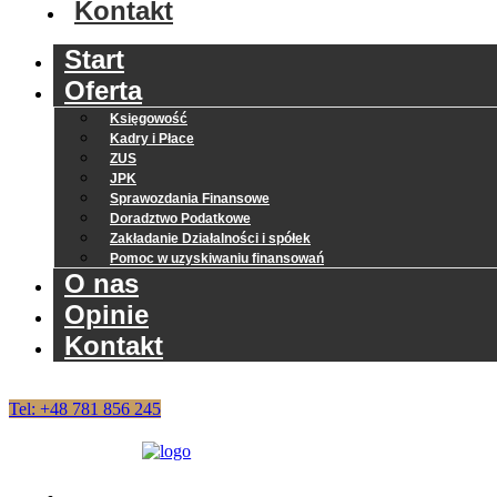
Kontakt
Start
Oferta
Księgowość
Kadry i Płace
ZUS
JPK
Sprawozdania Finansowe
Doradztwo Podatkowe
Zakładanie Działalności i spółek
Pomoc w uzyskiwaniu finansowań
O nas
Opinie
Kontakt
Tel: +48 781 856 245
Start