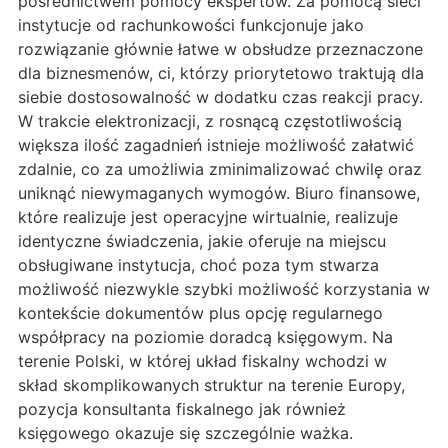
pośrednictwem pomocy ekspertów. Za pomocą sieci
instytucje od rachunkowości funkcjonuje jako
rozwiązanie głównie łatwe w obsłudze przeznaczone
dla biznesmenów, ci, którzy priorytetowo traktują dla
siebie dostosowalność w dodatku czas reakcji pracy.
W trakcie elektronizacji, z rosnącą częstotliwością
większa ilość zagadnień istnieje możliwość załatwić
zdalnie, co za umożliwia zminimalizować chwilę oraz
uniknąć niewymaganych wymogów. Biuro finansowe,
które realizuje jest operacyjne wirtualnie, realizuje
identyczne świadczenia, jakie oferuje na miejscu
obsługiwane instytucja, choć poza tym stwarza
możliwość niezwykle szybki możliwość korzystania w
kontekście dokumentów plus opcję regularnego
współpracy na poziomie doradcą księgowym. Na
terenie Polski, w której układ fiskalny wchodzi w
skład skomplikowanych struktur na terenie Europy,
pozycja konsultanta fiskalnego jak również
księgowego okazuje się szczególnie ważka.