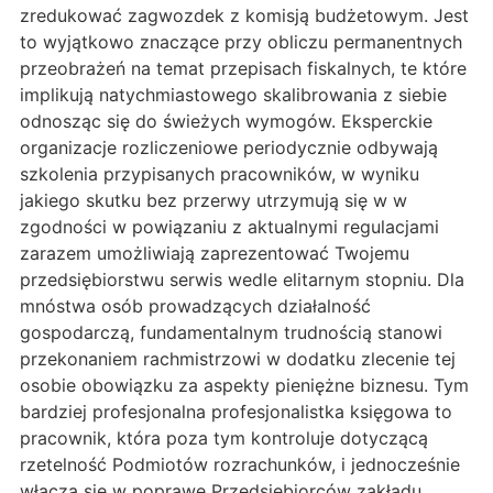
zredukować zagwozdek z komisją budżetowym. Jest
to wyjątkowo znaczące przy obliczu permanentnych
przeobrażeń na temat przepisach fiskalnych, te które
implikują natychmiastowego skalibrowania z siebie
odnosząc się do świeżych wymogów. Eksperckie
organizacje rozliczeniowe periodycznie odbywają
szkolenia przypisanych pracowników, w wyniku
jakiego skutku bez przerwy utrzymują się w w
zgodności w powiązaniu z aktualnymi regulacjami
zarazem umożliwiają zaprezentować Twojemu
przedsiębiorstwu serwis wedle elitarnym stopniu. Dla
mnóstwa osób prowadzących działalność
gospodarczą, fundamentalnym trudnością stanowi
przekonaniem rachmistrzowi w dodatku zlecenie tej
osobie obowiązku za aspekty pieniężne biznesu. Tym
bardziej profesjonalna profesjonalistka księgowa to
pracownik, która poza tym kontroluje dotyczącą
rzetelność Podmiotów rozrachunków, i jednocześnie
włącza się w poprawę Przedsiębiorców zakładu.