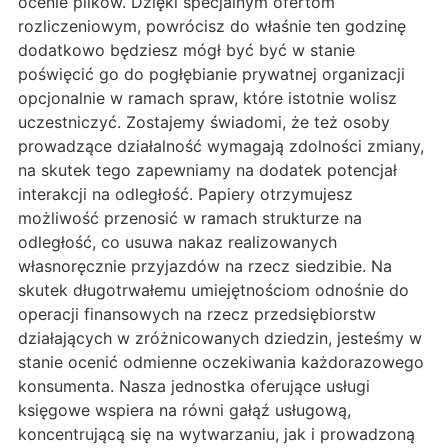
ocenie plików. Dzięki specjalnym ofertom
rozliczeniowym, powrócisz do właśnie ten godzinę
dodatkowo będziesz mógł być być w stanie
poświęcić go do pogłębianie prywatnej organizacji
opcjonalnie w ramach spraw, które istotnie wolisz
uczestniczyć. Zostajemy świadomi, że też osoby
prowadzące działalność wymagają zdolności zmiany,
na skutek tego zapewniamy na dodatek potencjał
interakcji na odległość. Papiery otrzymujesz
możliwość przenosić w ramach strukturze na
odległość, co usuwa nakaz realizowanych
własnoręcznie przyjazdów na rzecz siedzibie. Na
skutek długotrwałemu umiejętnościom odnośnie do
operacji finansowych na rzecz przedsiębiorstw
działających w zróżnicowanych dziedzin, jesteśmy w
stanie ocenić odmienne oczekiwania każdorazowego
konsumenta. Nasza jednostka oferujące usługi
księgowe wspiera na równi gałąź usługową,
koncentrującą się na wytwarzaniu, jak i prowadzoną