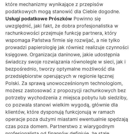
które mechanizmy wynikające z przepisów
podatkowych mogą stanowić dla Ciebie dogodne.
Usługi podatkowe Prószków
Powinno się
uwzględnić, jaki fakt, że dobra profesjonalistka w
rachunkowości przejmuje funkcję partnera, który
wspomaga Państwa firmie się rozwijać, a nie tylko
prowadzi papierologię jak również realizuje czynności
księgowe. Organizacja daninowe, jakie udostępnia
świadczy swoje rozwiązania równolegle w sieci, jak i
bezpośrednio, tworzy optymalne możliwość dla
przedsiębiorstw operujących w regionie łącznej
Polski. Za sprawą unowocześnionym technologiom,
możesz zastosować z propozycji rachunkowych bez
potrzeby wychodzenia z miejsca pobytu lub siedziby,
co pozwala stanowi wielkim wygodą, głównie dla
klientów, które dysponują funkcjonują w ramach
operacje poza dużymi miastami ewentualnie spędzają
czas poza domem. Partnerstwo z wiarygodnym
profesjonalistą od finansów definiuje, że stale