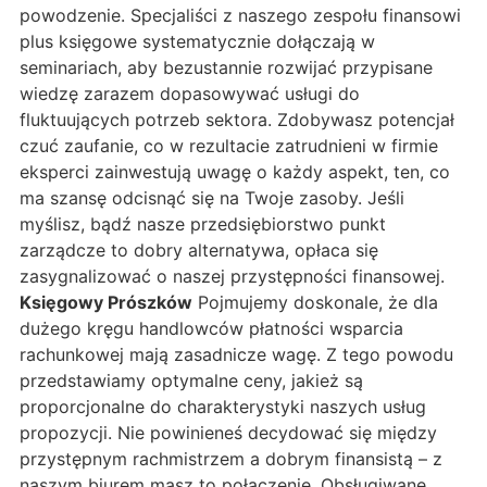
powodzenie. Specjaliści z naszego zespołu finansowi
plus księgowe systematycznie dołączają w
seminariach, aby bezustannie rozwijać przypisane
wiedzę zarazem dopasowywać usługi do
fluktuujących potrzeb sektora. Zdobywasz potencjał
czuć zaufanie, co w rezultacie zatrudnieni w firmie
eksperci zainwestują uwagę o każdy aspekt, ten, co
ma szansę odcisnąć się na Twoje zasoby. Jeśli
myślisz, bądź nasze przedsiębiorstwo punkt
zarządcze to dobry alternatywa, opłaca się
zasygnalizować o naszej przystępności finansowej.
Księgowy Prószków
Pojmujemy doskonale, że dla
dużego kręgu handlowców płatności wsparcia
rachunkowej mają zasadnicze wagę. Z tego powodu
przedstawiamy optymalne ceny, jakież są
proporcjonalne do charakterystyki naszych usług
propozycji. Nie powinieneś decydować się między
przystępnym rachmistrzem a dobrym finansistą – z
naszym biurem masz to połączenie. Obsługiwane