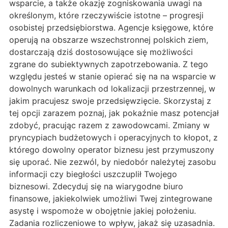
wsparcie, a także okazję zogniskowania uwagi na
określonym, które rzeczywiście istotne – progresji
osobistej przedsiębiorstwa. Agencje księgowe, które
operują na obszarze wszechstronnej polskich ziem,
dostarczają dziś dostosowujące się możliwości
zgrane do subiektywnych zapotrzebowania. Z tego
względu jesteś w stanie opierać się na na wsparcie w
dowolnych warunkach od lokalizacji przestrzennej, w
jakim pracujesz swoje przedsięwzięcie. Skorzystaj z
tej opcji zarazem poznaj, jak pokaźnie masz potencjał
zdobyć, pracując razem z zawodowcami. Zmiany w
pryncypiach budżetowych i operacyjnych to kłopot, z
którego dowolny operator biznesu jest przymuszony
się uporać. Nie zezwól, by niedobór należytej zasobu
informacji czy biegłości uszczuplił Twojego
biznesowi. Zdecyduj się na wiarygodne biuro
finansowe, jakiekolwiek umożliwi Twej zintegrowane
asystę i wspomoże w obojętnie jakiej położeniu.
Zadania rozliczeniowe to wpływ, jakaż się uzasadnia.