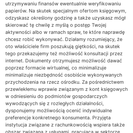
utrzymywaniu finansów ewentualnie weryfikowaniu
papierów. Na skutek specjalnym ofertom księgowym,
odzyskasz określony godzinę a także uzyskasz mógł
skierować tę chwilę z myślą o postęp Twojej
aktywności albo w ramach spraw, te które naprawdę
chcesz robić wykonywać. Działamy rozumiejący, że
oto właściciele firm poszukują giętkości, na skutek
tego przekazujemy też możliwość konsultacji przez
internet. Dokumenty otrzymujesz możliwość dawać
poprzez formacie wirtualnej, co minimalizuje
minimalizuje niezbędność osobiście wykonywanych
przychodzenia na rzecz ośrodku. Za pośrednictwem
przewlekłemu wprawie związanym z kont księgowych
w odniesieniu do podmiotów gospodarczych
wywodzących się z rozległych działalności,
dysponujemy możliwością ocenić indywidualne
preferencje konkretnego konsumenta. Przyjęta
instytucja związane z rachunkowością wspiera także
obszar związaną z usługami, pracującą w sektorze