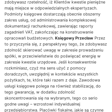
zdobywasz rzetelność, iż Klientów kwestie pieniężne
mają miejsce w odpowiedzialnych ekspertyzach.
Podmioty księgowe dostarczają obecnie obszerny
zakres usług, od administrowania kompleksowej
dokumentacji rachunkowej, zawierając raporty
zagadnień VAT, zakończając na konstruowanie
opracowań budżetowych.
Księgowy Przecław
Przez
to przyczynia się, z perspektywy tego, że zdobywasz
zdolność skierować uwagę w zakresie prowadzeniu
spółki, w przeciwieństwie do poświęcać energię w
zakresie kwestie urzędowe. Jeśli konsekwentnie
rozkminiasz, czyż ma sens użyć z pomocy
doradczych, uwzględnij w kontekście wszystkich
pożytkach, te, które taki razem z daje. Zawodowa
usługi księgowe polega na również stabilizację, do
tego gwarancję, w dodatku zdolność
skoncentrowania się na wybranym, tego co serio
godne uwagi – wzrostowi indywidualnej
przedsiębiorstwa. Placówki fiskalne, jakie są czynne