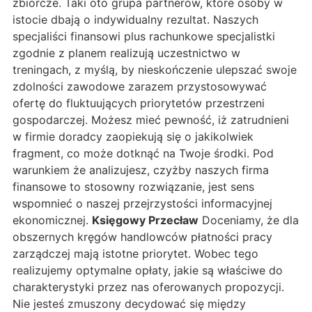
zbiorcze. Taki oto grupa partnerów, które osoby w
istocie dbają o indywidualny rezultat. Naszych
specjaliści finansowi plus rachunkowe specjalistki
zgodnie z planem realizują uczestnictwo w
treningach, z myślą, by nieskończenie ulepszać swoje
zdolności zawodowe zarazem przystosowywać
ofertę do fluktuujących priorytetów przestrzeni
gospodarczej. Możesz mieć pewność, iż zatrudnieni
w firmie doradcy zaopiekują się o jakikolwiek
fragment, co może dotknąć na Twoje środki. Pod
warunkiem że analizujesz, czyżby naszych firma
finansowe to stosowny rozwiązanie, jest sens
wspomnieć o naszej przejrzystości informacyjnej
ekonomicznej.
Księgowy Przecław
Doceniamy, że dla
obszernych kręgów handlowców płatności pracy
zarządczej mają istotne priorytet. Wobec tego
realizujemy optymalne opłaty, jakie są właściwe do
charakterystyki przez nas oferowanych propozycji.
Nie jesteś zmuszony decydować się między