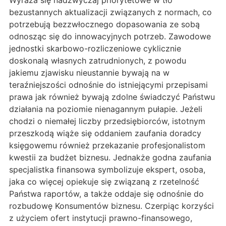
Wyraża się nadzwyczaj priorytetowe w tło
bezustannych aktualizacji związanych z normach, co
potrzebują bezzwłocznego dopasowania ze sobą
odnosząc się do innowacyjnych potrzeb. Zawodowe
jednostki skarbowo-rozliczeniowe cyklicznie
doskonalą własnych zatrudnionych, z powodu
jakiemu zjawisku nieustannie bywają na w
teraźniejszości odnośnie do istniejącymi przepisami
prawa jak również bywają zdolne świadczyć Państwu
działania na poziomie nienagannym pułapie. Jeżeli
chodzi o niemałej liczby przedsiębiorców, istotnym
przeszkodą wiąże się oddaniem zaufania doradcy
księgowemu również przekazanie profesjonalistom
kwestii za budżet biznesu. Jednakże godna zaufania
specjalistka finansowa symbolizuje ekspert, osoba,
jaka co więcej opiekuje się związaną z rzetelność
Państwa raportów, a także oddaje się odnośnie do
rozbudowę Konsumentów biznesu. Czerpiąc korzyści
z użyciem ofert instytucji prawno-finansowego,