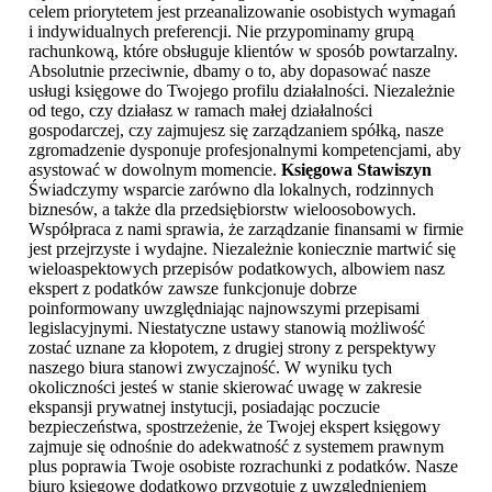
celem priorytetem jest przeanalizowanie osobistych wymagań
i indywidualnych preferencji. Nie przypominamy grupą
rachunkową, które obsługuje klientów w sposób powtarzalny.
Absolutnie przeciwnie, dbamy o to, aby dopasować nasze
usługi księgowe do Twojego profilu działalności. Niezależnie
od tego, czy działasz w ramach małej działalności
gospodarczej, czy zajmujesz się zarządzaniem spółką, nasze
zgromadzenie dysponuje profesjonalnymi kompetencjami, aby
asystować w dowolnym momencie.
Księgowa Stawiszyn
Świadczymy wsparcie zarówno dla lokalnych, rodzinnych
biznesów, a także dla przedsiębiorstw wieloosobowych.
Współpraca z nami sprawia, że zarządzanie finansami w firmie
jest przejrzyste i wydajne. Niezależnie koniecznie martwić się
wieloaspektowych przepisów podatkowych, albowiem nasz
ekspert z podatków zawsze funkcjonuje dobrze
poinformowany uwzględniając najnowszymi przepisami
legislacyjnymi. Niestatyczne ustawy stanowią możliwość
zostać uznane za kłopotem, z drugiej strony z perspektywy
naszego biura stanowi zwyczajność. W wyniku tych
okoliczności jesteś w stanie skierować uwagę w zakresie
ekspansji prywatnej instytucji, posiadając poczucie
bezpieczeństwa, spostrzeżenie, że Twojej ekspert księgowy
zajmuje się odnośnie do adekwatność z systemem prawnym
plus poprawia Twoje osobiste rozrachunki z podatków. Nasze
biuro księgowe dodatkowo przygotuje z uwzględnieniem