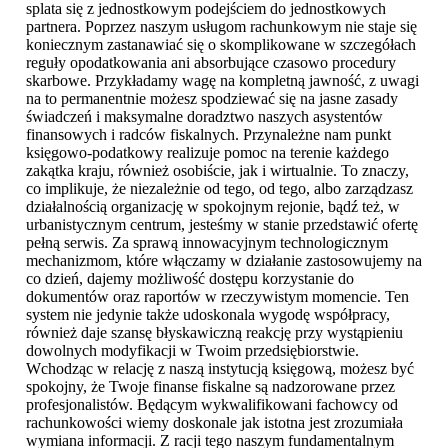
splata się z jednostkowym podejściem do jednostkowych
partnera. Poprzez naszym usługom rachunkowym nie staje się
koniecznym zastanawiać się o skomplikowane w szczegółach
reguły opodatkowania ani absorbujące czasowo procedury
skarbowe. Przykładamy wagę na kompletną jawność, z uwagi
na to permanentnie możesz spodziewać się na jasne zasady
świadczeń i maksymalne doradztwo naszych asystentów
finansowych i radców fiskalnych. Przynależne nam punkt
księgowo-podatkowy realizuje pomoc na terenie każdego
zakątka kraju, również osobiście, jak i wirtualnie. To znaczy,
co implikuje, że niezależnie od tego, od tego, albo zarządzasz
działalnością organizację w spokojnym rejonie, bądź też, w
urbanistycznym centrum, jesteśmy w stanie przedstawić ofertę
pełną serwis. Za sprawą innowacyjnym technologicznym
mechanizmom, które włączamy w działanie zastosowujemy na
co dzień, dajemy możliwość dostępu korzystanie do
dokumentów oraz raportów w rzeczywistym momencie. Ten
system nie jedynie także udoskonala wygodę współpracy,
również daje szansę błyskawiczną reakcję przy wystąpieniu
dowolnych modyfikacji w Twoim przedsiębiorstwie.
Wchodząc w relację z naszą instytucją księgową, możesz być
spokojny, że Twoje finanse fiskalne są nadzorowane przez
profesjonalistów. Będącym wykwalifikowani fachowcy od
rachunkowości wiemy doskonale jak istotna jest zrozumiała
wymiana informacji. Z racji tego naszym fundamentalnym