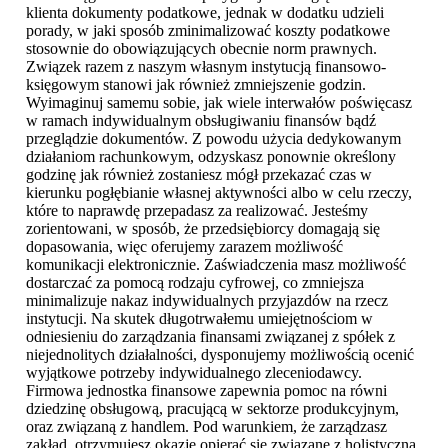
klienta dokumenty podatkowe, jednak w dodatku udzieli
porady, w jaki sposób zminimalizować koszty podatkowe
stosownie do obowiązujących obecnie norm prawnych.
Związek razem z naszym własnym instytucją finansowo-
księgowym stanowi jak również zmniejszenie godzin.
Wyimaginuj samemu sobie, jak wiele interwałów poświęcasz
w ramach indywidualnym obsługiwaniu finansów bądź
przeglądzie dokumentów. Z powodu użycia dedykowanym
działaniom rachunkowym, odzyskasz ponownie określony
godzinę jak również zostaniesz mógł przekazać czas w
kierunku pogłębianie własnej aktywności albo w celu rzeczy,
które to naprawdę przepadasz za realizować. Jesteśmy
zorientowani, w sposób, że przedsiębiorcy domagają się
dopasowania, więc oferujemy zarazem możliwość
komunikacji elektronicznie. Zaświadczenia masz możliwość
dostarczać za pomocą rodzaju cyfrowej, co zmniejsza
minimalizuje nakaz indywidualnych przyjazdów na rzecz
instytucji. Na skutek długotrwałemu umiejętnościom w
odniesieniu do zarządzania finansami związanej z spółek z
niejednolitych działalności, dysponujemy możliwością ocenić
wyjątkowe potrzeby indywidualnego zleceniodawcy.
Firmowa jednostka finansowe zapewnia pomoc na równi
dziedzinę obsługową, pracującą w sektorze produkcyjnym,
oraz związaną z handlem. Pod warunkiem, że zarządzasz
zakład, otrzymujesz okazję opierać się związane z holistyczną