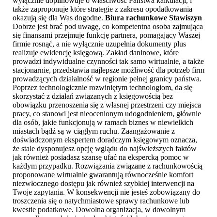
wyłącznie dopilnowuje o właściwość Państwa kalkulacji, i
także zaproponuje które strategie z zakresu opodatkowania
okazują się dla Was dogodne.
Biura rachunkowe Stawiszyn
Dobrze jest brać pod uwagę, co kompetentna osoba zajmująca
się finansami przejmuje funkcję partnera, pomagający Waszej
firmie rosnąć, a nie wyłącznie uzupełnia dokumenty plus
realizuje ewidencję księgową. Zakład daninowe, które
prowadzi indywidualne czynności tak samo wirtualnie, a także
stacjonarnie, przedstawia najlepsze możliwość dla potrzeb firm
prowadzących działalność w regionie pełnej granicy państwa.
Poprzez technologicznie rozwiniętym technologiom, da się
skorzystać z działań związanych z księgowością bez
obowiązku przenoszenia się z własnej przestrzeni czy miejsca
pracy, co stanowi jest nieocenionym udogodnieniem, głównie
dla osób, jakie funkcjonują w ramach biznes w niewielkich
miastach bądź są w ciągłym ruchu. Zaangażowanie z
doświadczonym ekspertem doradczym księgowym oznacza,
że stale dysponujesz opcję wglądu do najświeższych faktów
jak również posiadasz szansę ufać na ekspercką pomoc w
każdym przypadku. Rozwiązania związane z rachunkowością
proponowane wirtualnie gwarantują równocześnie komfort
niezwłocznego dostępu jak również szybkiej interwencji na
Twoje zapytania. W konsekwencji nie jesteś zobowiązany do
troszczenia się o natychmiastowe sprawy rachunkowe lub
kwestie podatkowe. Dowolna organizacja, w dowolnym