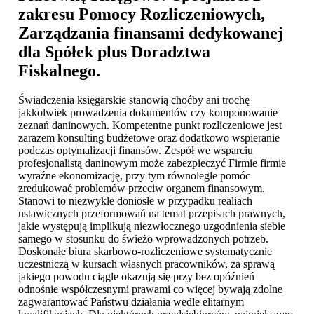
zakresu Pomocy Rozliczeniowych,
Zarządzania finansami dedykowanej
dla Spółek plus Doradztwa
Fiskalnego.
Świadczenia księgarskie stanowią choćby ani trochę
jakkolwiek prowadzenia dokumentów czy komponowanie
zeznań daninowych. Kompetentne punkt rozliczeniowe jest
zarazem konsulting budżetowe oraz dodatkowo wspieranie
podczas optymalizacji finansów. Zespół we wsparciu
profesjonalistą daninowym może zabezpieczyć Firmie firmie
wyraźne ekonomizację, przy tym równolegle pomóc
zredukować problemów przeciw organem finansowym.
Stanowi to niezwykle doniosłe w przypadku realiach
ustawicznych przeformowań na temat przepisach prawnych,
jakie występują implikują niezwłocznego uzgodnienia siebie
samego w stosunku do świeżo wprowadzonych potrzeb.
Doskonałe biura skarbowo-rozliczeniowe systematycznie
uczestniczą w kursach własnych pracowników, za sprawą
jakiego powodu ciągle okazują się przy bez opóźnień
odnośnie współczesnymi prawami co więcej bywają zdolne
zagwarantować Państwu działania wedle elitarnym