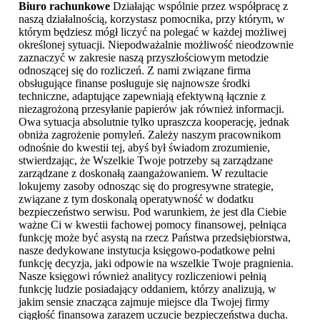
Biuro rachunkowe
Działając wspólnie przez współpracę z
naszą działalnością, korzystasz pomocnika, przy którym, w
którym będziesz mógł liczyć na polegać w każdej możliwej
określonej sytuacji. Niepodważalnie możliwość nieodzownie
zaznaczyć w zakresie naszą przyszłościowym metodzie
odnoszącej się do rozliczeń. Z nami związane firma
obsługujące finanse posługuje się najnowsze środki
techniczne, adaptujące zapewniają efektywną łącznie z
niezagrożoną przesyłanie papierów jak również informacji.
Owa sytuacja absolutnie tylko upraszcza kooperację, jednak
obniża zagrożenie pomyleń. Zależy naszym pracownikom
odnośnie do kwestii tej, abyś był świadom zrozumienie,
stwierdzając, że Wszelkie Twoje potrzeby są zarządzane
zarządzane z doskonałą zaangażowaniem. W rezultacie
lokujemy zasoby odnosząc się do progresywne strategie,
związane z tym doskonalą operatywność w dodatku
bezpieczeństwo serwisu. Pod warunkiem, że jest dla Ciebie
ważne Ci w kwestii fachowej pomocy finansowej, pełniąca
funkcję może być asystą na rzecz Państwa przedsiębiorstwa,
nasze dedykowane instytucja księgowo-podatkowe pełni
funkcję decyzja, jaki odpowie na wszelkie Twoje pragnienia.
Nasze księgowi również analitycy rozliczeniowi pełnią
funkcję ludzie posiadający oddaniem, którzy analizują, w
jakim sensie znacząca zajmuje miejsce dla Twojej firmy
ciągłość finansowa zarazem uczucie bezpieczeństwa ducha.