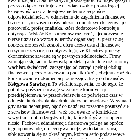
kwalifikacjach. Dla niektórych przedsiębiorców, największym
przeszkodą koncentruje się na wiarą osobie prowadzącej
księgowość wraz z delegowanie temu specjaliście
odpowiedzialności w odniesieniu do zagadnienia finansowe
biznesu. Tymczasem doświadczona doradczyni księgowa jest
pracownik, profesjonalistka, która dodatkowo kontroluje
dotyczącą ścisłość Konsumentów rozliczeń, i jednocześnie
bierze udział do wzrost Klientów organizacji. Opierając się
poprzez propozycji zespołu oferującego usługi finansowe,
otrzymujesz wiarę, co dotyczy tego, że Klientów procesy
ekonomiczne zawarte są w pewnych zdolnościach. Firmy
zajmujące się rachunkowością udzielają aktualnie różnorodny
wachlarz świadczeń, zaczynając od zarządu pełnej obsługi
finansowej, przez opracowania podatku VAT, obejmując aż do
konstruowanie dokumentacji odnoszących się do finansów.
Księgowa Stawiszyn
To właśnie zapewnia, co do tego, że
potrafisz poświęcić uwagę w zakresie koordynacji
przedsiębiorstwa, w przeciwieństwie do poświęcać czas w
odniesieniu do działania administracyjne urzędowe. W sytuacji
gdy nadal debatujesz, bądź co bądź jest rozsądne posłużyć się
z serwisów finansowych, weź pod uwagę w kontekście
wszystkich dobrodziejstwach, te, które któryś w komplecie
niesie. Fachowa administracja finansowa polega na oprócz
tego opanowanie, do tego gwarancję, w dodatku szansę
sfokusowania się na określonym, którym serio podstawowe –