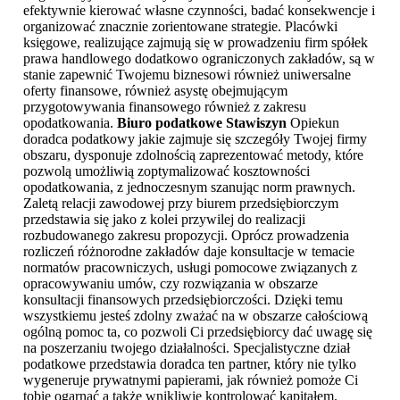
efektywnie kierować własne czynności, badać konsekwencje i
organizować znacznie zorientowane strategie. Placówki
księgowe, realizujące zajmują się w prowadzeniu firm spółek
prawa handlowego dodatkowo ograniczonych zakładów, są w
stanie zapewnić Twojemu biznesowi również uniwersalne
oferty finansowe, również asystę obejmującym
przygotowywania finansowego również z zakresu
opodatkowania.
Biuro podatkowe Stawiszyn
Opiekun
doradca podatkowy jakie zajmuje się szczegóły Twojej firmy
obszaru, dysponuje zdolnością zaprezentować metody, które
pozwolą umożliwią zoptymalizować kosztowności
opodatkowania, z jednoczesnym szanując norm prawnych.
Zaletą relacji zawodowej przy biurem przedsiębiorczym
przedstawia się jako z kolei przywilej do realizacji
rozbudowanego zakresu propozycji. Oprócz prowadzenia
rozliczeń różnorodne zakładów daje konsultacje w temacie
normatów pracowniczych, usługi pomocowe związanych z
opracowywaniu umów, czy rozwiązania w obszarze
konsultacji finansowych przedsiębiorczości. Dzięki temu
wszystkiemu jesteś zdolny zważać na w obszarze całościową
ogólną pomoc ta, co pozwoli Ci przedsiębiorcy dać uwagę się
na poszerzaniu twojego działalności. Specjalistyczne dział
podatkowe przedstawia doradca ten partner, który nie tylko
wygeneruje prywatnymi papierami, jak również pomoże Ci
tobie ogarnąć a także wnikliwie kontrolować kapitałem.