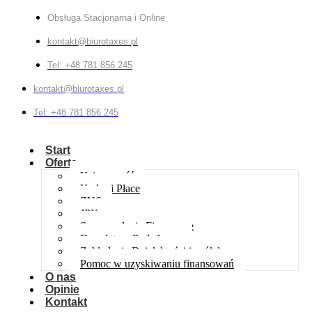
Obsługa Stacjonarna i Online
kontakt@biurotaxes.pl
Tel: +48 781 856 245
kontakt@biurotaxes.pl
Tel: +48 781 856 245
Start
Oferta
Księgowość
Kadry i Płace
ZUS
JPK
Sprawozdania Finansowe
Doradztwo Podatkowe
Zakładanie Działalności i spółek
Pomoc w uzyskiwaniu finansowań
O nas
Opinie
Kontakt