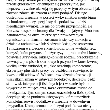
przedsiębiorstwem, orientujesz się precyzyjnie, jak
nieprzewidywalne ukazują się przepisy w tym obszarze i jak
złożone zdarza się czasem za nimi podążać. Dlatego
dostępność wsparcia w postaci wykwalifikowanego biura
rachunkowego czy specjalisty ds. podatków to dziś
nieodłączny wymóg. To nie po prostu przyjemność, ale
kluczowo aspekt ochronny dla Twojej inicjatywy. Mnóstwo
handlowców, w dużej mierze tych prowadzących
ograniczonymi firmami, zastanawia się, czy alokacja w
działania rachunkowe lub śledzenia ksiąg jest sensowna.
Tymczasem wartościowa księgowość to nie wydatki, lecz
korzyść, która przynosi obniżyć ryzyko problemów i które się
pojawiają grzywien. Jakiegokolwiek rodzaju przeobrażenie
wewnątrz przepisach skarbowych przynosi w konsekwencji
wielką liczbę trudności, te, jakie oczekują kompetentnej
ekspertyzy plus stażu pracy, by bezbłędnie rozwiązać te
kwestie zlikwidować. Własne prowadzenie obserwacji
wszystkich zmian w ustawach kodeksów, dekretów bądź
stanowisk interpretacji fiskalnych jest w stanie być nie
wyłącznie zajmujące czas, także ekstremalnie trudne do
rozwiązania. Tym samym coraz znaczniejsza ilość spółek
decyduje się na punktem księgowym, które umożliwia
kompletną serwis i dodatkowe wsparcie w dowolnym
przypadku. Kompetentna doradczyni podatkowa nie tylko i