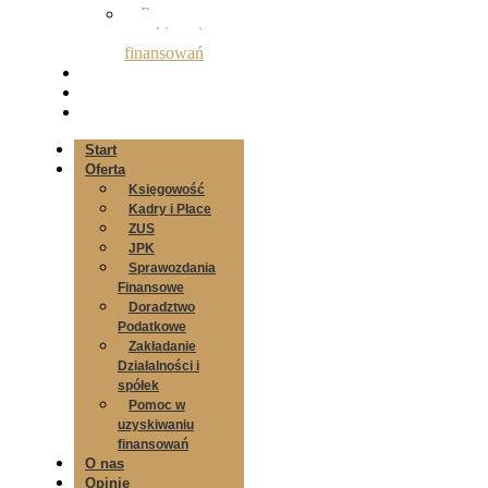
Pomoc w
uzyskiwaniu
finansowań
O nas
Opinie
Kontakt
Start
Oferta
Księgowość
Kadry i Płace
ZUS
JPK
Sprawozdania
Finansowe
Doradztwo
Podatkowe
Zakładanie
Działalności i
spółek
Pomoc w
uzyskiwaniu
finansowań
O nas
Opinie