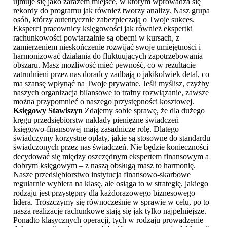
ujmuje się jako zarazem miejsce, w którym wprowadza się
rekordy do programu jak również tworzy analizy. Nasz grupa
osób, którzy autentycznie zabezpieczają o Twoje sukces.
Eksperci pracownicy księgowości jak również ekspertki
rachunkowości powtarzalnie są obecni w kursach, z
zamierzeniem nieskończenie rozwijać swoje umiejętności i
harmonizować działania do fluktuujących zapotrzebowania
obszaru. Masz możliwość mieć pewność, co w rezultacie
zatrudnieni przez nas doradcy zadbają o jakikolwiek detal, co
ma szansę wpłynąć na Twoje prywatne. Jeśli myślisz, czyżby
naszych organizacja bilansowe to trafny rozwiązanie, zawsze
można przypomnieć o naszego przystępności kosztowej.
Księgowy Stawiszyn
Zdajemy sobie sprawę, że dla dużego
kręgu przedsiębiorstw nakłady pieniężne świadczeń
księgowo-finansowej mają zasadnicze rolę. Dlatego
świadczymy korzystne opłaty, jakie są stosowne do standardu
świadczonych przez nas świadczeń. Nie będzie konieczności
decydować się między oszczędnym ekspertem finansowym a
dobrym księgowym – z naszą obsługą masz to harmonię.
Nasze przedsiębiorstwo instytucja finansowo-skarbowe
regularnie wybiera na klasę, ale osiąga to w strategię, jakiego
rodzaju jest przystępny dla każdorazowego biznesowego
lidera. Troszczymy się równocześnie w sprawie w celu, po to
nasza realizacje rachunkowe stają się jak tylko najpełniejsze.
Ponadto klasycznych operacji, tych w rodzaju prowadzenie