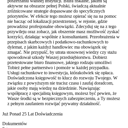
poszerzaniu własnej instytucji. Biura fiskalne, jakimi są
aktywne na obszarze pełnej Polski, świadczą aktualnie
zróżnicowane strategie dopasowane do specyficznych
priorytetów. W efekcie tego możesz opierać się na na pomoc
nie bacząc od lokalizacji przestrzennej, w rejonie, gdzie
prowadzisz profesjonalne obowiązki. Zdecyduj się na z tego
przywileju oraz zobacz, jak obszernie masz możliwość zyskać
korzyści, działając wspólnie z konsultantami. Przeobrażenia w
przepisach skarbcowych i podatkowo-rachunkowych to
dylemat, z jakim każdyż handlowiec ma obowiązek się
zmagać. Nie przypuść, by utrata stosownej wiedzy czy stażu
spowodował szkody Waszej przedsiębiorstwu. Dobierz
przetestowane biuro finansowe, jakiego rodzaju umożliwi
Tobież pełne partnerstwo i pomoże w każdej przypadku.
Usługi rachunkowe to inwestycja, którakolwiek się opłaca.
Doświadczona księgowość to klucz do rozwoju Twojego. W
związku z powyższym nie tracisz czasu i zaufaj doradcom,
jakie osoby mają wiedzę na dziedzinie. Nawiązując
współpracę z specjalistą księgowym, możesz być pewien, że
Wasze środki są w bezpiecznych zabezpieczeniu, a Ty możesz
z pełnym zaufaniem rozwijać prywatny działalność.
Już Ponad 25 Lat Doświadczenia
Dokumentów