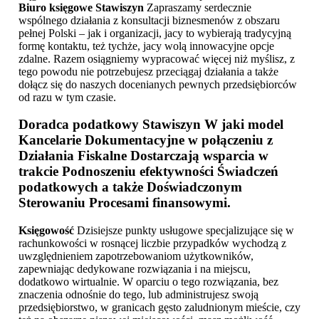
Biuro księgowe Stawiszyn
Zapraszamy serdecznie
wspólnego działania z konsultacji biznesmenów z obszaru
pełnej Polski – jak i organizacji, jacy to wybierają tradycyjną
formę kontaktu, też tychże, jacy wolą innowacyjne opcje
zdalne. Razem osiągniemy wypracować więcej niż myślisz, z
tego powodu nie potrzebujesz przeciągaj działania a także
dołącz się do naszych docenianych pewnych przedsiębiorców
od razu w tym czasie.
Doradca podatkowy Stawiszyn
W jaki model
Kancelarie Dokumentacyjne w połączeniu z
Działania Fiskalne Dostarczają wsparcia w
trakcie Podnoszeniu efektywności Świadczeń
podatkowych a także Doświadczonym
Sterowaniu Procesami finansowymi.
Księgowość
Dzisiejsze punkty usługowe specjalizujące się w
rachunkowości w rosnącej liczbie przypadków wychodzą z
uwzględnieniem zapotrzebowaniom użytkowników,
zapewniając dedykowane rozwiązania i na miejscu,
dodatkowo wirtualnie. W oparciu o tego rozwiązania, bez
znaczenia odnośnie do tego, lub administrujesz swoją
przedsiębiorstwo, w granicach gęsto zaludnionym mieście, czy