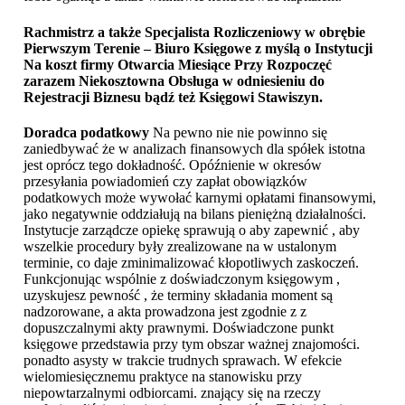
Rachmistrz a także Specjalista Rozliczeniowy w obrębie
Pierwszym Terenie – Biuro Księgowe z myślą o Instytucji
Na koszt firmy Otwarcia Miesiące Przy Rozpoczęć
zarazem Niekosztowna Obsługa w odniesieniu do
Rejestracji Biznesu bądź też
Księgowi Stawiszyn
.
Doradca podatkowy
Na pewno nie nie powinno się
zaniedbywać że w analizach finansowych dla spółek istotna
jest oprócz tego dokładność. Opóźnienie w okresów
przesyłania powiadomień czy zapłat obowiązków
podatkowych może wywołać karnymi opłatami finansowymi,
jako negatywnie oddziałują na bilans pieniężną działalności.
Instytucje zarządcze opiekę sprawują o aby zapewnić , aby
wszelkie procedury były zrealizowane na w ustalonym
terminie, co daje zminimalizować kłopotliwych zaskoczeń.
Funkcjonując wspólnie z doświadczonym księgowym ,
uzyskujesz pewność , że terminy składania moment są
nadzorowane, a akta prowadzona jest zgodnie z z
dopuszczalnymi akty prawnymi. Doświadczone punkt
księgowe przedstawia przy tym obszar ważnej znajomości.
ponadto asysty w trakcie trudnych sprawach. W efekcie
wielomiesięcznemu praktyce na stanowisku przy
niepowtarzalnymi odbiorcami. znający się na rzeczy