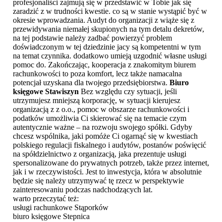
profesjonaliści zajmują się w przedstawić w Tobie jak się
zaradzić z w trudności kwestie. co są w stanie wystąpić być w
okresie wprowadzania. Audyt do organizacji z wiąże się z
przewidywania niemałej skupionych na tym detalu dekretów,
na tej podstawie należy zadbać powierzyć problem
doświadczonym w tej dziedzinie jacy są kompetentni w tym
na temat czynnika. dodatkowo umieją uzgodnić własne usługi
pomoc do. Zakończając, kooperacja z znakomitym biurem
rachunkowości to poza komfort, lecz także namacalna
potencjał uzyskana dla twojego przedsiębiorstwa.
Biuro
księgowe Stawiszyn
Bez względu czy sytuacji, jeśli
utrzymujesz mniejszą korporację, w sytuacji kierujesz
organizacją z z o.o., pomoc w obszarze rachunkowości i
podatków umożliwia Ci skierować się na temacie czym
autentycznie ważne – na rozwoju swojego spółki. Gdyby
chcesz wspólnika, jaki pomóże Ci ogarnąć się w kwestiach
polskiego regulacji fiskalnego i audytów, postanów poświęcić
na spółdzielnictwo z organizacją, jaka prezentuje usługi
spersonalizowane do prywatnych potrzeb, także przez internet,
jak i w rzeczywistości. Jest to inwestycja, która w absolutnie
będzie się należy utrzymywać tę rzecz w perspektywie
zainteresowaniu podczas nadchodzących lat.
warto przeczytać też:
usługi rachunkowe Stąporków
biuro księgowe Stepnica