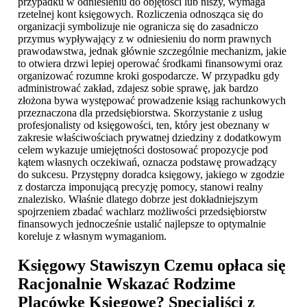
przypadku w odniesieniu do objętości lub niszy, wymaga
rzetelnej kont księgowych. Rozliczenia odnosząca się do
organizacji symbolizuje nie ogranicza się do zasadniczo
przymus wypływający z w odniesieniu do norm prawnych
prawodawstwa, jednak głównie szczególnie mechanizm, jakie
to otwiera drzwi lepiej operować środkami finansowymi oraz
organizować rozumne kroki gospodarcze. W przypadku gdy
administrować zakład, zdajesz sobie sprawę, jak bardzo
złożona bywa występować prowadzenie ksiąg rachunkowych
przeznaczona dla przedsiębiorstwa. Skorzystanie z usług
profesjonalisty od księgowości, ten, który jest obeznany w
zakresie właściwościach prywatnej dziedziny z dodatkowym
celem wykazuje umiejętności dostosować propozycje pod
kątem własnych oczekiwań, oznacza podstawę prowadzący
do sukcesu. Przystępny doradca księgowy, jakiego w zgodzie
z dostarcza imponującą precyzję pomocy, stanowi realny
znalezisko. Właśnie dlatego dobrze jest dokładniejszym
spojrzeniem zbadać wachlarz możliwości przedsiębiorstw
finansowych jednocześnie ustalić najlepsze to optymalnie
koreluje z własnym wymaganiom.
Księgowy Stawiszyn
Czemu opłaca się
Racjonalnie Wskazać Rodzime
Placówkę Księgowe? Specjaliści z