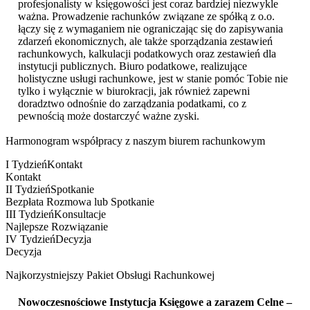
profesjonalisty w księgowości jest coraz bardziej niezwykle
ważna. Prowadzenie rachunków związane ze spółką z o.o.
łączy się z wymaganiem nie ograniczając się do zapisywania
zdarzeń ekonomicznych, ale także sporządzania zestawień
rachunkowych, kalkulacji podatkowych oraz zestawień dla
instytucji publicznych. Biuro podatkowe, realizujące
holistyczne usługi rachunkowe, jest w stanie pomóc Tobie nie
tylko i wyłącznie w biurokracji, jak również zapewni
doradztwo odnośnie do zarządzania podatkami, co z
pewnością może dostarczyć ważne zyski.
Harmonogram współpracy z naszym biurem rachunkowym
I Tydzień
Kontakt
Kontakt
II Tydzień
Spotkanie
Bezpłata Rozmowa lub Spotkanie
III Tydzień
Konsultacje
Najlepsze Rozwiązanie
IV Tydzień
Decyzja
Decyzja
Najkorzystniejszy Pakiet Obsługi Rachunkowej
Nowoczesnościowe Instytucja Księgowe a zarazem Celne –