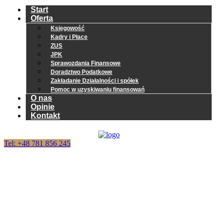
Start
Oferta
Księgowość
Kadry i Płace
ZUS
JPK
Sprawozdania Finansowe
Doradztwo Podatkowe
Zakładanie Działalności i spółek
Pomoc w uzyskiwaniu finansowań
O nas
Opinie
Kontakt
Tel: +48 781 856 245