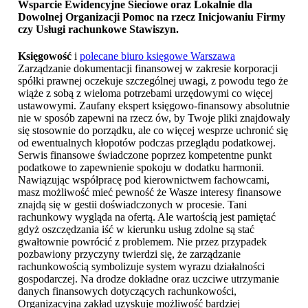
Wsparcie Ewidencyjne Sieciowe oraz Lokalnie dla
Dowolnej Organizacji Pomoc na rzecz Inicjowaniu Firmy
czy
Usługi rachunkowe Stawiszyn
.
Księgowość
i
polecane biuro księgowe Warszawa
Zarządzanie dokumentacji finansowej w zakresie korporacji
spółki prawnej oczekuje szczególnej uwagi, z powodu tego że
wiąże z sobą z wieloma potrzebami urzędowymi co więcej
ustawowymi. Zaufany ekspert księgowo-finansowy absolutnie
nie w sposób zapewni na rzecz ów, by Twoje pliki znajdowały
się stosownie do porządku, ale co więcej wesprze uchronić się
od ewentualnych kłopotów podczas przeglądu podatkowej.
Serwis finansowe świadczone poprzez kompetentne punkt
podatkowe to zapewnienie spokoju w dodatku harmonii.
Nawiązując współpracę pod kierownictwem fachowcami,
masz możliwość mieć pewność że Wasze interesy finansowe
znajdą się w gestii doświadczonych w procesie. Tani
rachunkowy wygląda na ofertą. Ale wartością jest pamiętać
gdyż oszczędzania iść w kierunku usług zdolne są stać
gwałtownie powrócić z problemem. Nie przez przypadek
pozbawiony przyczyny twierdzi się, że zarządzanie
rachunkowością symbolizuje system wyrazu działalności
gospodarczej. Na drodze dokładne oraz uczciwe utrzymanie
danych finansowych dotyczących rachunkowości,
Organizacyjna zakład uzyskuje możliwość bardziej