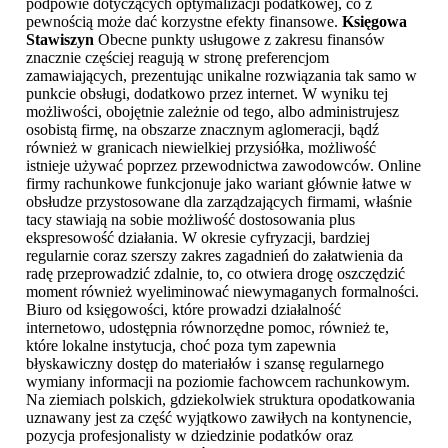
podpowie dotyczących optymalizacji podatkowej, co z
pewnością może dać korzystne efekty finansowe.
Księgowa
Stawiszyn
Obecne punkty usługowe z zakresu finansów
znacznie częściej reagują w stronę preferencjom
zamawiających, prezentując unikalne rozwiązania tak samo w
punkcie obsługi, dodatkowo przez internet. W wyniku tej
możliwości, obojętnie zależnie od tego, albo administrujesz
osobistą firmę, na obszarze znacznym aglomeracji, bądź
również w granicach niewielkiej przysiółka, możliwość
istnieje używać poprzez przewodnictwa zawodowców. Online
firmy rachunkowe funkcjonuje jako wariant głównie łatwe w
obsłudze przystosowane dla zarządzających firmami, właśnie
tacy stawiają na sobie możliwość dostosowania plus
ekspresowość działania. W okresie cyfryzacji, bardziej
regularnie coraz szerszy zakres zagadnień do załatwienia da
radę przeprowadzić zdalnie, to, co otwiera drogę oszczędzić
moment również wyeliminować niewymaganych formalności.
Biuro od księgowości, które prowadzi działalność
internetowo, udostępnia równorzędne pomoc, również te,
które lokalne instytucja, choć poza tym zapewnia
błyskawiczny dostęp do materiałów i szansę regularnego
wymiany informacji na poziomie fachowcem rachunkowym.
Na ziemiach polskich, gdziekolwiek struktura opodatkowania
uznawany jest za część wyjątkowo zawiłych na kontynencie,
pozycja profesjonalisty w dziedzinie podatków oraz