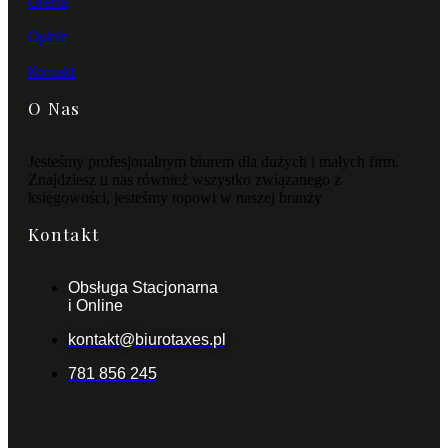
Oferta
Opinie
Kontakt
O Nas
Jesteśmy profesjonalnym biurem dla dużych i małych firm.
Znajdziesz u nas również wszystko związanego z
księgowości, jesteśmy topowi w naszej branży
Kontakt
Obsługa Stacjonarna
i Online
kontakt@biurotaxes.pl
781 856 245