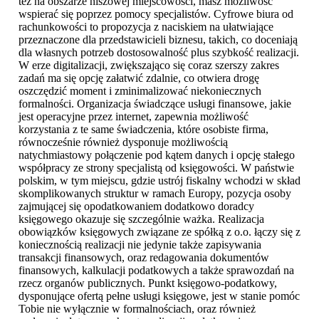
też na obszarze niszowej miejscowości, masz możliwość
wspierać się poprzez pomocy specjalistów. Cyfrowe biura od
rachunkowości to propozycja z naciskiem na ułatwiające
przeznaczone dla przedstawicieli biznesu, takich, co doceniają
dla własnych potrzeb dostosowalność plus szybkość realizacji.
W erze digitalizacji, zwiększająco się coraz szerszy zakres
zadań ma się opcję załatwić zdalnie, co otwiera drogę
oszczędzić moment i zminimalizować niekoniecznych
formalności. Organizacja świadczące usługi finansowe, jakie
jest operacyjne przez internet, zapewnia możliwość
korzystania z te same świadczenia, które osobiste firma,
równocześnie również dysponuje możliwością
natychmiastowy połączenie pod kątem danych i opcję stałego
współpracy ze strony specjalistą od księgowości. W państwie
polskim, w tym miejscu, gdzie ustrój fiskalny wchodzi w skład
skomplikowanych struktur w ramach Europy, pozycja osoby
zajmującej się opodatkowaniem dodatkowo doradcy
księgowego okazuje się szczególnie ważka. Realizacja
obowiązków księgowych związane ze spółką z o.o. łączy się z
koniecznością realizacji nie jedynie także zapisywania
transakcji finansowych, oraz redagowania dokumentów
finansowych, kalkulacji podatkowych a także sprawozdań na
rzecz organów publicznych. Punkt księgowo-podatkowy,
dysponujące ofertą pełne usługi księgowe, jest w stanie pomóc
Tobie nie wyłącznie w formalnościach, oraz również