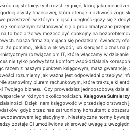
wśród najistotniejszych rozstrzygnięć, którą jako menedżer
o zgodnej asysty finansowej, która oferuje możliwość zognis
owe przestrzeń, w którym miejscu biegłość łączy się z d
się koniecznym zastanawiać się o problematyczne przepisy
i na to bez przerwy możesz być spokojny na bezproblemow
ych. Nasza firma zajmująca się podatkami świadczy oferty
za, że pomimo, jakikolwiek wybór, lub kierujesz biznes na 
rnistycznym rozwiązaniom IT, które włączamy w działani
oces nie tylko podwyższa komfort współdziałania korespond
łając razem z naszym punktem księgowym, masz gwarancję
wości rozumiemy jak ważna jest odpowiedni przepływ inf
i. Nie stanowimy biurem rachunkowym, które traktuje klien
i Twojego biznesu. Czy prowadzisz jednoosobową działalno
 wsparcie w różnych okolicznościach.
Księgowa Sulmierz
ziałalności. Dzięki nam księgowość w przedsiębiorstwach jes
atków, gdyż przez nas zatrudniony konsultant z obszaru
odawstwem legislacyjnymi. Niestatyczne normy bywają w 
edzy zostaje Ci umożliwione skierować uwagę z uwzględnieni