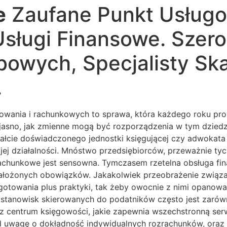
e
Zaufane Punkt Usługow
Usługi Finansowe. Szer
bowych, Specjalisty Sk
.
wania i rachunkowych to sprawa, która każdego roku pro
asno, jak zmienne mogą być rozporządzenia w tym dziedzin
ałcie doświadczonego jednostki księgującej czy adwokata
jej działalności. Mnóstwo przedsiębiorców, przeważnie ty
rachunkowe jest sensowna. Tymczasem rzetelna obsługa fi
ałożonych obowiązków. Jakakolwiek przeobrażenie związan
ygotowania plus praktyki, tak żeby owocnie z nimi opanowa
 stanowisk skierowanych do podatników często jest zarówn
 z centrum księgowości, jakie zapewnia wszechstronną se
d uwagę o dokładność indywidualnych rozrachunków, oraz 