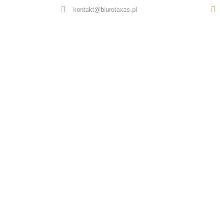
kontakt@biurotaxes.pl
Oferta
O nas
Opinie
Kontakt