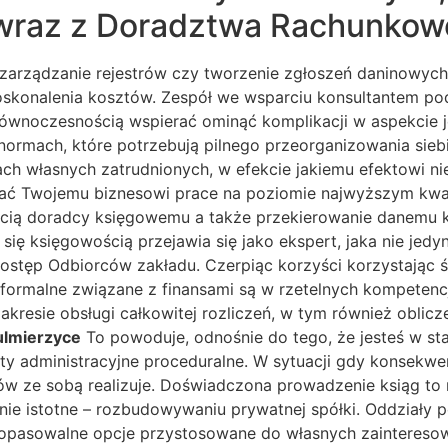
wraz z Doradztwa Rachunkow
e zarządzanie rejestrów czy tworzenie zgłoszeń daninowych
oskonalenia kosztów. Zespół we wsparciu konsultantem p
 równoczesnością wspierać ominąć komplikacji w aspekcie 
t normach, które potrzebują pilnego przeorganizowania 
ach własnych zatrudnionych, w efekcie jakiemu efektowi n
ć Twojemu biznesowi prace na poziomie najwyższym kwalif
ścią doradcy księgowemu a także przekierowanie danemu k
się księgowością przejawia się jako ekspert, jaka nie je
ostęp Odbiorców zakładu. Czerpiąc korzyści korzystając
formalne związane z finansami są w rzetelnych kompetencj
zakresie obsługi całkowitej rozliczeń, w tym również obli
ulmierzyce
To powoduje, odnośnie do tego, że jesteś w stan
ty administracyjne proceduralne. W sytuacji gdy konsekw
 ów ze sobą realizuje. Doświadczona prowadzenie ksiąg to 
ie istotne – rozbudowywaniu prywatnej spółki. Oddziały p
 dopasowalne opcje przystosowane do własnych zaintereso