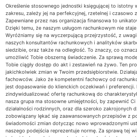
Określenie stosownego jednostki księgującej to istotny 
zakresu, zależy jej na perfekcyjnej, rzetelnej i czasow
Zapewniane przez nas organizacja finansowa to unikat
Dzięki temu, że naszym usługom rachunkowym nie staje 
Wyróżniamy się na wyczerpującą przejrzystość, z uwag
naszych konsultantów rachunkowych i analityków skarbow
siedzibie, oraz także na odległość. To znaczy, co oznac
umożliwić Tobie obszerną świadczenie. Za sprawą mode
Tobie ciągły dostęp do akt i zestawień na żywo. Ten pr
jakichkolwiek zmian w Twoim przedsiębiorstwie. Dzia
fachowców. Jako że kompetentni fachowcy od rachunko
jest dopasowanie do klienckich oczekiwań i preferencj
zindywidualizować ofertę rachunkową do charakterystyk
nasza grupa ma stosowne umiejętności, by zapewnić Ci
działalności rodzinnych, oraz dla szeroko zakrojonych d
zobowiązany lękać się zaawansowanych przepisów z pod
świadomości zmian dotycząc nowo wprowadzonymi ustaw
naszego podejścia reprezentuje normę. Za sprawą tej wi