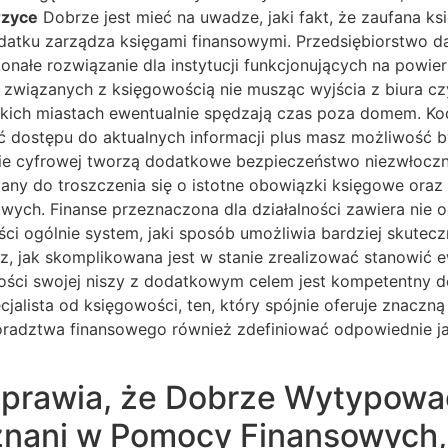
rzyce
Dobrze jest mieć na uwadze, jaki fakt, że zaufana k
odatku zarządza księgami finansowymi. Przedsiębiorstwo da
konałe rozwiązanie dla instytucji funkcjonujących na powie
związanych z księgowością nie musząc wyjścia z biura czy
wielkich miastach ewentualnie spędzają czas poza domem. K
 dostępu do aktualnych informacji plus masz możliwość by
ie cyfrowej tworzą dodatkowe bezpieczeństwo niezwłoczn
ny do troszczenia się o istotne obowiązki księgowe oraz r
wych. Finanse przeznaczona dla działalności zawiera nie 
ości ogólnie system, jaki sposób umożliwia bardziej skute
z, jak skomplikowana jest w stanie zrealizować stanowić e
ści swojej niszy z dodatkowym celem jest kompetentny do
jalista od księgowości, ten, który spójnie oferuje znaczną
 doradztwa finansowego również zdefiniować odpowiednie ja
prawia, że Dobrze Wytypowa
znani w Pomocy Finansowych,