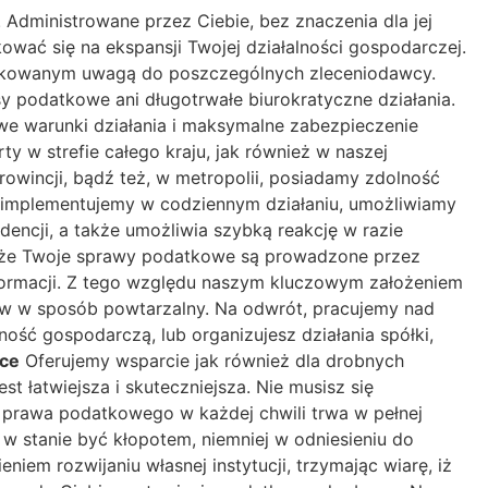
. Administrowane przez Ciebie, bez znaczenia dla jej
kować się na ekspansji Twojej działalności gospodarczej.
edykowanym uwagą do poszczególnych zleceniodawcy.
 podatkowe ani długotrwałe biurokratyczne działania.
e warunki działania i maksymalne zabezpieczenie
 w strefie całego kraju, jak również w naszej
prowincji, bądź też, w metropolii, posiadamy zdolność
e implementujemy w codziennym działaniu, umożliwiamy
encji, a także umożliwia szybką reakcję w razie
, że Twoje sprawy podatkowe są prowadzone przez
ormacji. Z tego względu naszym kluczowym założeniem
tów w sposób powtarzalny. Na odwrót, pracujemy nad
ść gospodarczą, lub organizujesz działania spółki,
yce
Oferujemy wsparcie jak również dla drobnych
t łatwiejsza i skuteczniejsza. Nie musisz się
 prawa podatkowego w każdej chwili trwa w pełnej
stanie być kłopotem, niemniej w odniesieniu do
em rozwijaniu własnej instytucji, trzymając wiarę, iż