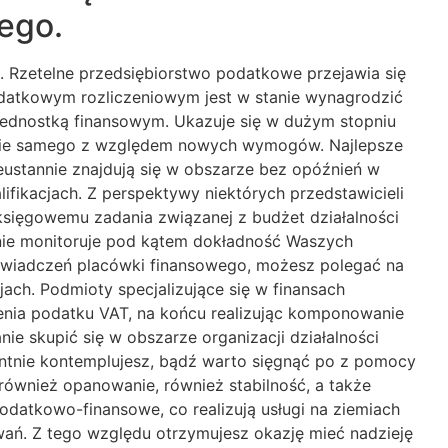
ego.
. Rzetelne przedsiębiorstwo podatkowe przejawia się
odatkowym rozliczeniowym jest w stanie wynagrodzić
jednostką finansowym. Ukazuje się w dużym stopniu
siebie samego z względem nowych wymogów. Najlepsze
ieustannie znajdują się w obszarze bez opóźnień w
ikacjach. Z perspektywy niektórych przedstawicieli
sięgowemu zadania związanej z budżet działalności
dynie monitoruje pod kątem dokładność Waszych
 świadczeń placówki finansowego, możesz polegać na
ach. Podmioty specjalizujące się w finansach
czenia podatku VAT, na końcu realizując komponowanie
ie skupić się w obszarze organizacji działalności
entnie kontemplujesz, bądź warto sięgnąć po z pomocy
również opanowanie, również stabilność, a także
odatkowo-finansowe, co realizują usługi na ziemiach
wań. Z tego względu otrzymujesz okazję mieć nadzieję