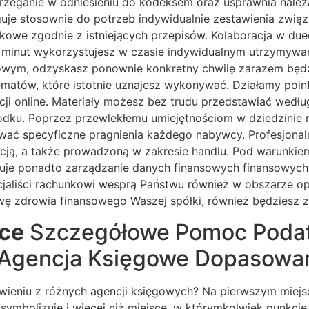
trzeganie w odniesieniu do kodeksem oraz usprawnia nale
guje stosownie do potrzeb indywidualnie zestawienia zwi
tkowe zgodnie z istniejących przepisów. Kolaboracja w du
ele minut wykorzystujesz w czasie indywidualnym utrzymyw
wym, odzyskasz ponownie konkretny chwilę zarazem będz
 tematów, które istotnie uznajesz wykonywać. Działamy poin
i online. Materiały możesz bez trudu przedstawiać według
rodku. Poprzez przewlekłemu umiejętnościom w dziedzinie
ać specyficzne pragnienia każdego nabywcy. Profesjonaln
ją, a także prowadzoną w zakresie handlu. Pod warunkiem
je ponadto zarządzanie danych finansowych finansowych,
ecjaliści rachunkowi wesprą Państwu również w obszarze o
 zdrowia finansowego Waszej spółki, również będziesz z
yce
Szczegółowe Pomoc Podat
– Agencja Księgowe Dopasowa
wieniu z różnych agencji księgowych? Na pierwszym mie
ymbolizuje i więcej niż miejsce, w którymkolwiek punkcie