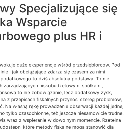
y Specjalizujące się
oka Wsparcie
arbowego plus HR i
wokuje duże eksperiencje wśród przedsiębiorców. Pod
ie i jak obciążające zdarza się czasem za nimi
 podatkowego to dziś absolutna podstawa. To nie
ch zarządzających niskobudżetowymi spółkami,
nansowa to nie zobowiązanie, lecz dodatkowy zysk,
a z przepisach fiskalnych przynosi szereg problemów,
ć. Na własną rękę prowadzenie obserwacji każdej jednej
o tylko czasochłonne, też jeszcze niesamowicie trudne.
rwis wraz z wspieranie w dowolnym momencie. Rzetelna
udostępni które metody fiskalne mogą stanowić dla