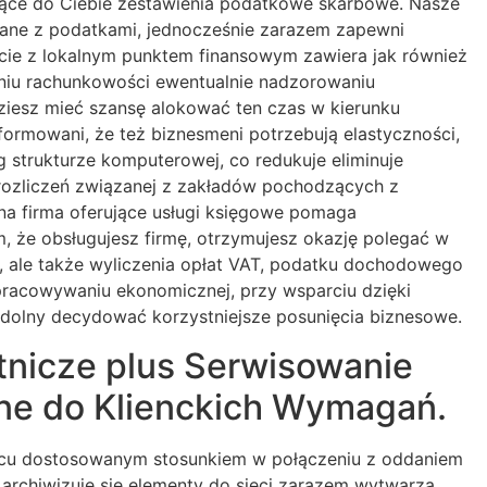
żące do Ciebie zestawienia podatkowe skarbowe. Nasze
ązane z podatkami, jednocześnie zarazem zapewni
ecie z lokalnym punktem finansowym zawiera jak również
aniu rachunkowości ewentualnie nadzorowaniu
iesz mieć szansę alokować ten czas w kierunku
formowani, że też biznesmeni potrzebują elastyczności,
 strukturze komputerowej, co redukuje eliminuje
 rozliczeń związanej z zakładów pochodzących z
a firma oferujące usługi księgowe pomaga
, że obsługujesz firmę, otrzymujesz okazję polegać w
 ale także wyliczenia opłat VAT, podatku dochodowego
pracowywaniu ekonomicznej, przy wsparciu dzięki
dolny decydować korzystniejsze posunięcia biznesowe.
nicze plus Serwisowanie
ne do Klienckich Wymagań.
jscu dostosowanym stosunkiem w połączeniu z oddaniem
 archiwizuje się elementy do sieci zarazem wytwarza