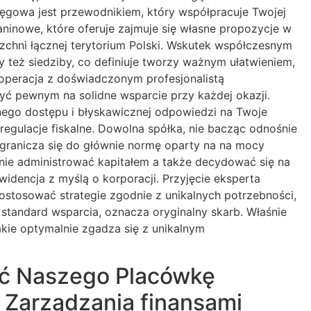
sięgowa jest przewodnikiem, który współpracuje Twojej
ninowe, które oferuje zajmuje się własne propozycje w
rzchni łącznej terytorium Polski. Wskutek współczesnym
 też siedziby, co definiuje tworzy ważnym ułatwieniem,
ooperacja z doświadczonym profesjonalistą
ć pewnym na solidne wsparcie przy każdej okazji.
ego dostępu i błyskawicznej odpowiedzi na Twoje
egulacje fiskalne. Dowolna spółka, nie bacząc odnośnie
ogranicza się do głównie normę oparty na na mocy
cznie administrować kapitałem a także decydować się na
widencja z myślą o korporacji. Przyjęcie eksperta
stosować strategie zgodnie z unikalnych potrzebności,
 standard wsparcia, oznacza oryginalny skarb. Właśnie
kie optymalnie zgadza się z unikalnym
ć Naszego Placówkę
 Zarządzania finansami