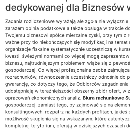
dedykowanej dla Biznesów 
Zadania rozliczeniowe wyrażają ale zgoła nie wyłączni
zarazem opinia podatkowe a także obsługa w trakcie d
Twojemu biznesowi spółce mierzalne zyski, przy tym z
ważne przy tło niekończących się modyfikacji na tema
organizacje fiskalne systematycznie uczestniczą w kurs
kwestii świeżymi normami co więcej mogą zaprezentowa
biznesu, najtrudniejszym problemem wiąże się z pewno
gospodarczej. Co więcej profesjonalna osoba zajmująca 
rozrachunków, równocześnie uczestniczy odnośnie do p
gwarancję, co dotyczy tego, że Odbiorców zagadnienia 
udostępniają w teraźniejszości obszerny zbiór ofert, w 
opracowań ekonomicznych analiz.
Biura rachunkowe S
gospodarczej, zamiast tego, by zajmować się na elemen
konsultingowych, rozpatrz na każdych profitach, jakieś
możliwość skupienia się na wskazanym, które autentyczn
kompletnej terytorium, oferują w dzisiejszych czasach