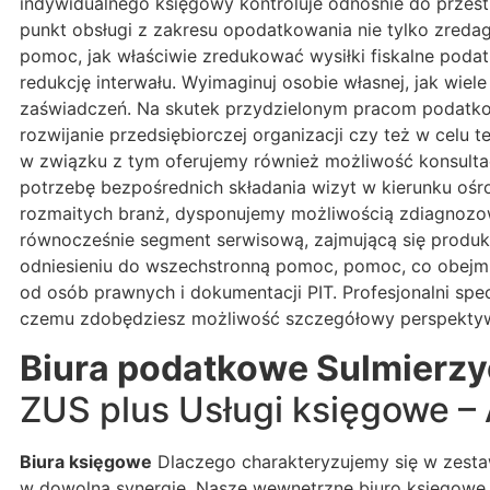
indywidualnego księgowy kontroluje odnośnie do przes
punkt obsługi z zakresu opodatkowania nie tylko zreda
pomoc, jak właściwie zredukować wysiłki fiskalne poda
redukcję interwału. Wyimaginuj osobie własnej, jak wi
zaświadczeń. Na skutek przydzielonym pracom podatko
rozwijanie przedsiębiorczej organizacji czy też w celu
w związku z tym oferujemy również możliwość konsultacj
potrzebę bezpośrednich składania wizyt w kierunku oś
rozmaitych branż, dysponujemy możliwością zdiagnozow
równocześnie segment serwisową, zajmującą się produkc
odniesieniu do wszechstronną pomoc, pomoc, co obejmu
od osób prawnych i dokumentacji PIT. Profesjonalni sp
czemu zdobędziesz możliwość szczegółowy perspektywę
Biura podatkowe Sulmierz
ZUS plus Usługi księgowe 
Biura księgowe
Dlaczego charakteryzujemy się w zesta
w dowolną synergię. Nasze wewnętrzne biuro księgowe s