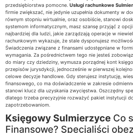
przedsiębiorstwa pomocne.
Usługi rachunkowe Sulmie
firmie zwiększać, nie jedynie uzupełnia dokumenty w d
równym stopniu wirtualnie, oraz osobiście, stanowi dos
systemom informatycznym, masz szansę przyjąć z opcji 
najbardziej dla ludzi, jakie zarządzają operacje w nie
rachunkowym wykazuje, że stale dysponujesz możliwość
Świadczenia związane z finansami udostępniane w form
wymagania. Za pośrednictwem tego nie jesteś zobowiąza
do miary czy dziedziny, wymusza porządnej kont księgo
przepisów jurysdykcji, jednocześnie w pierwszej kolejn
celowe decyzje handlowe. Gdy sterujesz instytucję, wies
finansowego, co ma doświadczenie w zakresie odmienno
stanowi klucz dla uzyskania zwycięstwa. Oszczędny spec
dlatego trzeba precyzyjnie rozważyć pakiet instytucji
zapotrzebowaniom.
Księgowy Sulmierzyce
Co s
Finansowe? Specjaliści obe