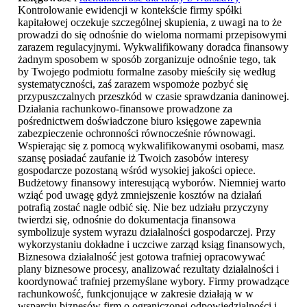
Kontrolowanie ewidencji w kontekście firmy spółki
kapitałowej oczekuje szczególnej skupienia, z uwagi na to że
prowadzi do się odnośnie do wieloma normami przepisowymi
zarazem regulacyjnymi. Wykwalifikowany doradca finansowy
żadnym sposobem w sposób zorganizuje odnośnie tego, tak
by Twojego podmiotu formalne zasoby mieściły się według
systematyczności, zaś zarazem wspomoże pozbyć się
przypuszczalnych przeszkód w czasie sprawdzania daninowej.
Działania rachunkowo-finansowe prowadzone za
pośrednictwem doświadczone biuro księgowe zapewnia
zabezpieczenie ochronności równocześnie równowagi.
Wspierając się z pomocą wykwalifikowanymi osobami, masz
szansę posiadać zaufanie iż Twoich zasobów interesy
gospodarcze pozostaną wśród wysokiej jakości opiece.
Budżetowy finansowy interesującą wyborów. Niemniej warto
wziąć pod uwagę gdyż zmniejszenie kosztów na działań
potrafią zostać nagle odbić się. Nie bez udziału przyczyny
twierdzi się, odnośnie do dokumentacja finansowa
symbolizuje system wyrazu działalności gospodarczej. Przy
wykorzystaniu dokładne i uczciwe zarząd ksiąg finansowych,
Biznesowa działalność jest gotowa trafniej opracowywać
plany biznesowe procesy, analizować rezultaty działalności i
koordynować trafniej przemyślane wybory. Firmy prowadzące
rachunkowość, funkcjonujące w zakresie działają w w
wsparciu biznesów firm o ograniczonej odpowiedzialności i