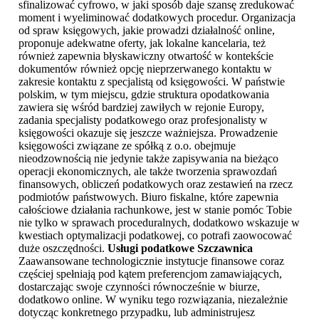
sfinalizować cyfrowo, w jaki sposób daje szansę zredukować
moment i wyeliminować dodatkowych procedur. Organizacja
od spraw księgowych, jakie prowadzi działalność online,
proponuje adekwatne oferty, jak lokalne kancelaria, też
również zapewnia błyskawiczny otwartość w kontekście
dokumentów również opcję nieprzerwanego kontaktu w
zakresie kontaktu z specjalistą od księgowości. W państwie
polskim, w tym miejscu, gdzie struktura opodatkowania
zawiera się wśród bardziej zawiłych w rejonie Europy,
zadania specjalisty podatkowego oraz profesjonalisty w
księgowości okazuje się jeszcze ważniejsza. Prowadzenie
księgowości związane ze spółką z o.o. obejmuje
nieodzownością nie jedynie także zapisywania na bieżąco
operacji ekonomicznych, ale także tworzenia sprawozdań
finansowych, obliczeń podatkowych oraz zestawień na rzecz
podmiotów państwowych. Biuro fiskalne, które zapewnia
całościowe działania rachunkowe, jest w stanie pomóc Tobie
nie tylko w sprawach proceduralnych, dodatkowo wskazuje w
kwestiach optymalizacji podatkowej, co potrafi zaowocować
duże oszczędności.
Usługi podatkowe Szczawnica
Zaawansowane technologicznie instytucje finansowe coraz
częściej spełniają pod kątem preferencjom zamawiających,
dostarczając swoje czynności równocześnie w biurze,
dodatkowo online. W wyniku tego rozwiązania, niezależnie
dotycząc konkretnego przypadku, lub administrujesz