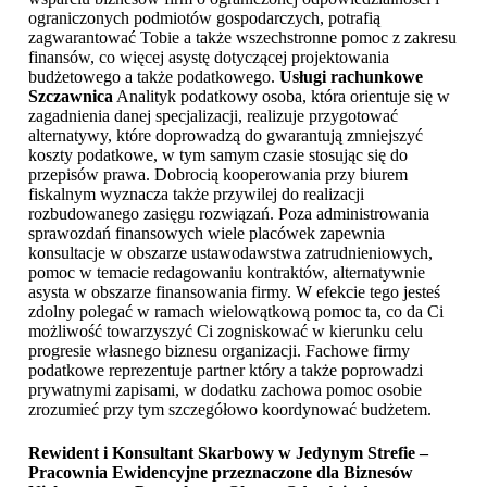
ograniczonych podmiotów gospodarczych, potrafią
zagwarantować Tobie a także wszechstronne pomoc z zakresu
finansów, co więcej asystę dotyczącej projektowania
budżetowego a także podatkowego.
Usługi rachunkowe
Szczawnica
Analityk podatkowy osoba, która orientuje się w
zagadnienia danej specjalizacji, realizuje przygotować
alternatywy, które doprowadzą do gwarantują zmniejszyć
koszty podatkowe, w tym samym czasie stosując się do
przepisów prawa. Dobrocią kooperowania przy biurem
fiskalnym wyznacza także przywilej do realizacji
rozbudowanego zasięgu rozwiązań. Poza administrowania
sprawozdań finansowych wiele placówek zapewnia
konsultacje w obszarze ustawodawstwa zatrudnieniowych,
pomoc w temacie redagowaniu kontraktów, alternatywnie
asysta w obszarze finansowania firmy. W efekcie tego jesteś
zdolny polegać w ramach wielowątkową pomoc ta, co da Ci
możliwość towarzyszyć Ci zogniskować w kierunku celu
progresie własnego biznesu organizacji. Fachowe firmy
podatkowe reprezentuje partner który a także poprowadzi
prywatnymi zapisami, w dodatku zachowa pomoc osobie
zrozumieć przy tym szczegółowo koordynować budżetem.
Rewident i Konsultant Skarbowy w Jedynym Strefie –
Pracownia Ewidencyjne przeznaczone dla Biznesów