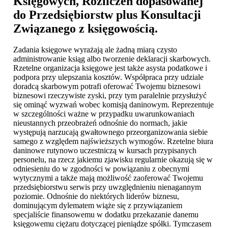
Księgowych, Rozliczeń dopasowanej
do Przedsiębiorstw plus Konsultacji
Związanego z księgowością.
Zadania księgowe wyrażają ale żadną miarą czysto
administrowanie ksiąg albo tworzenie deklaracji skarbowych.
Rzetelne organizacja księgowe jest także asysta podatkowe i
podpora przy ulepszania kosztów. Współpraca przy udziale
doradcą skarbowym potrafi oferować Twojemu biznesowi
biznesowi rzeczywiste zyski, przy tym paralelnie przysłużyć
się ominąć wyzwań wobec komisją daninowym. Reprezentuje
w szczególności ważne w przypadku uwarunkowaniach
nieustannych przeobrażeń odnośnie do normach, jakie
występują narzucają gwałtownego przeorganizowania siebie
samego z względem najświeższych wymogów. Rzetelne biura
daninowe rutynowo uczestniczą w kursach przypisanych
personelu, na rzecz jakiemu zjawisku regularnie okazują się w
odniesieniu do w zgodności w powiązaniu z obecnymi
wytycznymi a także mają możliwość zaoferować Twojemu
przedsiębiorstwu serwis przy uwzględnieniu nienagannym
poziomie. Odnośnie do niektórych liderów biznesu,
dominującym dylematem wiąże się z przywiązaniem
specjaliście finansowemu w dodatku przekazanie danemu
księgowemu ciężaru dotyczącej pieniądze spółki. Tymczasem