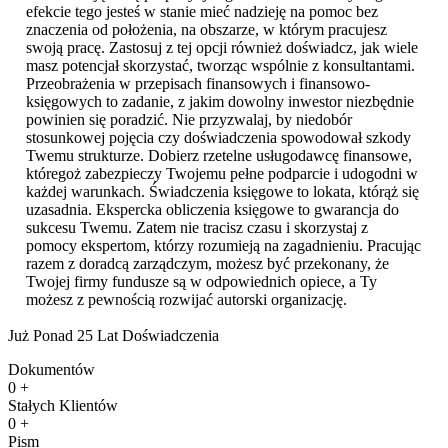
efekcie tego jesteś w stanie mieć nadzieję na pomoc bez
znaczenia od położenia, na obszarze, w którym pracujesz
swoją pracę. Zastosuj z tej opcji również doświadcz, jak wiele
masz potencjał skorzystać, tworząc wspólnie z konsultantami.
Przeobrażenia w przepisach finansowych i finansowo-
księgowych to zadanie, z jakim dowolny inwestor niezbędnie
powinien się poradzić. Nie przyzwalaj, by niedobór
stosunkowej pojęcia czy doświadczenia spowodował szkody
Twemu strukturze. Dobierz rzetelne usługodawcę finansowe,
któregoż zabezpieczy Twojemu pełne podparcie i udogodni w
każdej warunkach. Świadczenia księgowe to lokata, którąż się
uzasadnia. Ekspercka obliczenia księgowe to gwarancja do
sukcesu Twemu. Zatem nie tracisz czasu i skorzystaj z
pomocy ekspertom, którzy rozumieją na zagadnieniu. Pracując
razem z doradcą zarządczym, możesz być przekonany, że
Twojej firmy fundusze są w odpowiednich opiece, a Ty
możesz z pewnością rozwijać autorski organizację.
Już Ponad 25 Lat Doświadczenia
Dokumentów
0
+
Stałych Klientów
0
+
Pism