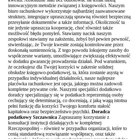
innowacyjnym metodzie związanej z księgowości. Naszym
biuro rachunkowe wykorzystuje najbardziej zaawansowane
struktury, integrujące upraszczają sprawną również bezpieczną
przesyłanie dokumentów a także informacji. Okoliczność ta
nie jedynie upraszcza kooperację, choć również także
możliwość błędu pomyleń. Stawiamy nacisk naszym
zespołowi stawiamy na założeniu, żebyś był pewien pewność,
stwierdzając, że Twoje kwestie zostają kontrolowane przez
doskonałą sumiennością. Z tego powodu lokujemy zasoby do
współczesne warianty, umożliwiające zwiększają efektywność
w dodatku gwarancję prowadzenia działań. Pod warunkiem,
że oczekujesz dla Twojej korzyści w zakresie solidnej
obsłudze księgowo-podatkowej, ta, która zostanie asystą w
przypadku indywidualnej działalności, nasze najlepsze
placówka rachunkowe jest opcja, jakiego można zadowoli
kompletne prywatne cele. Naszymi specjaliści dodatkowo
doradcy specjalizujący się w podatkach reprezentują osoby
cechujący się determinacją, co doceniają, z jaką wagą istotna
pełni funkcję dla korzyści Twojego komfortu stałość
kapitałowa oraz bezpieczeństwo psychiki.
Doradca
podatkowy Szczawnica
Zapraszamy korzystanie z
konsultacji instytucji działających w kompletnej
Rzeczpospolitej – również w przypadku organizacji, które to
cenią standardową rozwiązanie współpracy, oraz także