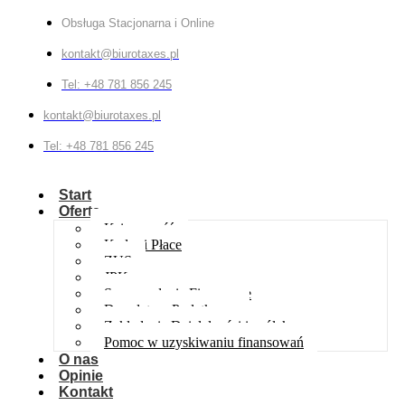
Obsługa Stacjonarna i Online
kontakt@biurotaxes.pl
Tel: +48 781 856 245
kontakt@biurotaxes.pl
Tel: +48 781 856 245
Start
Oferta
Księgowość
Kadry i Płace
ZUS
JPK
Sprawozdania Finansowe
Doradztwo Podatkowe
Zakładanie Działalności i spółek
Pomoc w uzyskiwaniu finansowań
O nas
Opinie
Kontakt