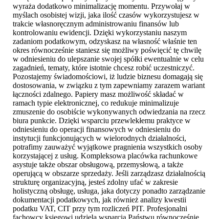
wyraża dodatkowo minimalizację momentu. Przywołaj w
myślach osobistej wizji, jaka ilość czasów wykorzystujesz w
trakcie własnoręcznym administrowaniu finansów lub
kontrolowaniu ewidencji. Dzięki wykorzystaniu naszym
zadaniom podatkowym, odzyskasz na własność właśnie ten
okres równocześnie staniesz się możliwy poświęcić tę chwilę
w odniesieniu do ulepszanie swojej spółki ewentualnie w celu
zagadnień, tematy, które istotnie chcesz robić uczestniczyć.
Pozostajemy świadomościowi, iż ludzie biznesu domagają się
dostosowania, w związku z tym zapewniamy zarazem wariant
łączności zdalnego. Papiery masz możliwość składać w
ramach typie elektronicznej, co redukuje minimalizuje
zmuszenie do osobiście wykonywanych odwiedzania na rzecz
biura punkcie. Dzięki wsparciu przewlekłemu praktyce w
odniesieniu do operacji finansowych w odniesieniu do
instytucji funkcjonujących w wielorodnych działalności,
potrafimy zauważyć wyjątkowe pragnienia wszystkich osoby
korzystającej z usług. Kompleksowa placówka rachunkowe
asystuje także obszar obsługową, przemysłową, a także
operującą w obszarze sprzedaży. Jeśli zarządzasz działalnością
strukturę organizacyjną, jesteś zdolny ufać w zakresie
holistyczną obsługę, usługa, jaka dotyczy ponadto zarządzanie
dokumentacji podatkowych, jak również analizy kwestii
podatku VAT, CIT przy tym rozliczeń PIT. Profesjonalni
fachowcy księgowi udzielą wsparcia Państwu równocześnie