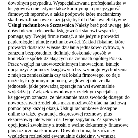
dowolnym przypadku. Wyspecjalizowana profesjonalistka w
księgowości nie jedynie także koordynuje o precyzyjność
firmowych raportów, a także podpowie które mechanizmy
skarbowo-finansowe okazują się być dla Państwa efektywne.
Usługi rachunkowe Szczawnica
Należy brać pod uwagę, jak
doświadczona ekspertka księgowości stanowi wsparcie,
pomagający Twojej firmie rosnąć, a nie jedynie prowadzi
papierologię i pilnuje rachunkowości. Zakład fiskalne, które
prowadzi dostarcza własne działania jednakowo cyfrowo, a
zarazem bezpośrednio, definiuje doskonałe sposób w
kontekście spółek działających na ziemiach ogólnej Polski.
Przez wzgląd na unowocześnionym innowacjom, istnieje
opcja użyć z pomocy księgowych bez wymogu wychodzenia
z miejsca zamieszkania czy też lokalu firmowego, co daje
może być ogromnym pomocą, w głównej mierze dla
jednostek, jakie prowadzą operacje na wsi ewentualnie
wyjeżdżają. Związek zawodowy z rzetelnym specjalistą
księgowym oznacza, że nieustannie masz swobodę dostępu do
nowoczesnych źródeł plus masz możliwość ufać na fachową
pomoc przy każdej okazji. Usługi rachunkowe dostępne
online to także gwarancja ekspresowej rozmowy plus
ekspresowej interwencji na Twoje zapytania. Za sprawą tej
opcji jesteś zwolniony z troski o ważne dokumenty finansowe
plus rozliczenia skarbowe. Dowolna firma, bez różnicy
względem rozległości ewentualnie dziedziny, wymusza