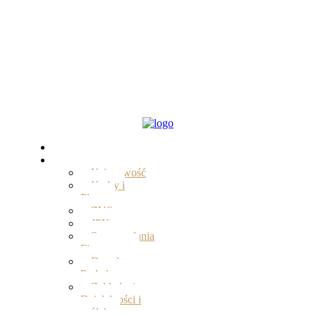
Start
Oferta
Księgowość
Kadry i
Płace
ZUS
JPK
Sprawozdania
Finansowe
Doradztwo
Podatkowe
Zakładanie
Działalności i
spółek