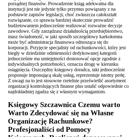
porządnej finansów. Prowadzenie ksiąg adekwatna dla
instytucji jest nie jedynie tylko przymus powiązany z na
podstawie zapisów legislacji, choć zwłaszcza całokształt
rozwiązanie, co sprawia bardziej skutecznie prowadzić
budżetowaniem jednocześnie realizować rozważne decyzje
zawodowe. Gdy zarządzasz działalnością przedsiębiorstwo,
masz świadomość, w jaki sposób szczegółowy karkołomna
może być administracja finansowa odnosząca się do
korporacji. Przyjęcie specjalisty od rachunkowości, który jest
biegły w dziedzinie odmienności dedykowanej kategorii
jednocześnie ma umiejętności dostosować opcje zgodnie z
indywidualnych potrzebności, oznacza drogę w kierunku
osiągnięcia. Oszczędny księgowy doradca, taki jednocześnie
proponuje imponującą skalę usług, reprezentuje istotny perłę.
Z uwagi na to jest stosowne rzetelnie prześwietlić asortyment
organizacji kontrolujących finanse plus ustalić odpowiednie co
najdokładniej zgadza się z własnym wymaganiom.
Księgowy Szczawnica
Czemu warto
Warto Zdecydować się na Własne
Organizację Rachunkowe?
Profesjonaliści od Pomocy