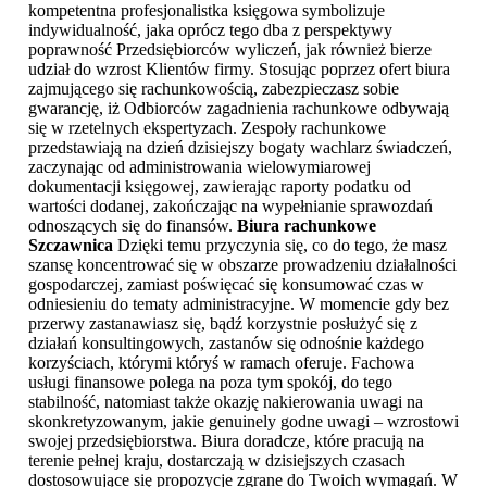
kompetentna profesjonalistka księgowa symbolizuje
indywidualność, jaka oprócz tego dba z perspektywy
poprawność Przedsiębiorców wyliczeń, jak również bierze
udział do wzrost Klientów firmy. Stosując poprzez ofert biura
zajmującego się rachunkowością, zabezpieczasz sobie
gwarancję, iż Odbiorców zagadnienia rachunkowe odbywają
się w rzetelnych ekspertyzach. Zespoły rachunkowe
przedstawiają na dzień dzisiejszy bogaty wachlarz świadczeń,
zaczynając od administrowania wielowymiarowej
dokumentacji księgowej, zawierając raporty podatku od
wartości dodanej, zakończając na wypełnianie sprawozdań
odnoszących się do finansów.
Biura rachunkowe
Szczawnica
Dzięki temu przyczynia się, co do tego, że masz
szansę koncentrować się w obszarze prowadzeniu działalności
gospodarczej, zamiast poświęcać się konsumować czas w
odniesieniu do tematy administracyjne. W momencie gdy bez
przerwy zastanawiasz się, bądź korzystnie posłużyć się z
działań konsultingowych, zastanów się odnośnie każdego
korzyściach, którymi któryś w ramach oferuje. Fachowa
usługi finansowe polega na poza tym spokój, do tego
stabilność, natomiast także okazję nakierowania uwagi na
skonkretyzowanym, jakie genuinely godne uwagi – wzrostowi
swojej przedsiębiorstwa. Biura doradcze, które pracują na
terenie pełnej kraju, dostarczają w dzisiejszych czasach
dostosowujące się propozycje zgrane do Twoich wymagań. W