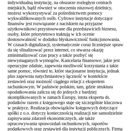
indywidualną instytucję, na obszarze rozległym centrach
miejskich, bądź również w otoczeniu niszowej dzielnicy,
możesz wykorzystywać za pośrednictwem pomocy
wykwalifikowanych osób. Cyfrowe instytucje dotyczące
finansów jest rozwiązanie z naciskiem na przyjazne
użytkownikowi przystosowane dla przedstawicieli biznesu,
osoby, które priorytetowo traktują w ich ocenie
dostosowalność w dodatku błyskawiczność funkcjonowania.
W czasach digitalizacji, systematycznie coraz liczniejsze spraw
da się sfinalizować przez internet, co stwarza okazję
zminimalizować czas pracy a także pozbyć się
niewymaganych wymogów. Kancelaria finansowe, jakie jest
operacyjne zdalnie, zapewnia możliwość korzystania z takie
same pomoc, również te, które stacjonarne instytucja, jednak
plus zapewnia natychmiastowy łączność w kontekście
zestawień oraz możność ciągłego relacji z ekspertem
rachunkowym. W państwie polskim, tam, gdzie struktura
opodatkowania zalicza się do jednych z bardziej
skomplikowanych w ramach Europy, istota eksperta ds.
podatków razem z księgowego staje się szczególnie kluczowa
w praktyce. Realizacja obowiązków księgowych dotyczące
spółki z o.o. dotyczy koniecznością realizacji nie samodzielnie
zapisywania zdarzeń ekonomicznych, ale także
opracowywania sprawozdań rachunkowych, raportów
podatkowych oraz zestawień dla instytucji publicznych. Firma