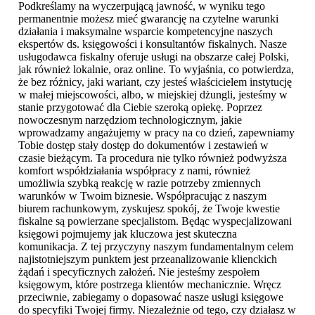
Podkreślamy na wyczerpującą jawność, w wyniku tego
permanentnie możesz mieć gwarancję na czytelne warunki
działania i maksymalne wsparcie kompetencyjne naszych
ekspertów ds. księgowości i konsultantów fiskalnych. Nasze
usługodawca fiskalny oferuje usługi na obszarze całej Polski,
jak również lokalnie, oraz online. To wyjaśnia, co potwierdza,
że bez różnicy, jaki wariant, czy jesteś właścicielem instytucję
w małej miejscowości, albo, w miejskiej dżungli, jesteśmy w
stanie przygotować dla Ciebie szeroką opiekę. Poprzez
nowoczesnym narzędziom technologicznym, jakie
wprowadzamy angażujemy w pracy na co dzień, zapewniamy
Tobie dostęp stały dostęp do dokumentów i zestawień w
czasie bieżącym. Ta procedura nie tylko również podwyższa
komfort współdziałania współpracy z nami, również
umożliwia szybką reakcję w razie potrzeby zmiennych
warunków w Twoim biznesie. Współpracując z naszym
biurem rachunkowym, zyskujesz spokój, że Twoje kwestie
fiskalne są powierzane specjalistom. Będąc wyspecjalizowani
księgowi pojmujemy jak kluczowa jest skuteczna
komunikacja. Z tej przyczyny naszym fundamentalnym celem
najistotniejszym punktem jest przeanalizowanie klienckich
żądań i specyficznych założeń. Nie jesteśmy zespołem
księgowym, które postrzega klientów mechanicznie. Wręcz
przeciwnie, zabiegamy o dopasować nasze usługi księgowe
do specyfiki Twojej firmy. Niezależnie od tego, czy działasz w