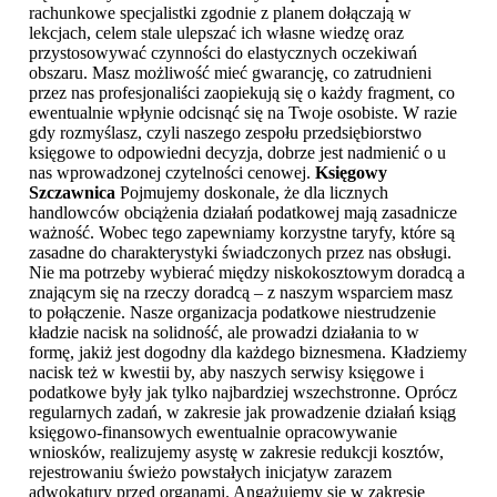
rachunkowe specjalistki zgodnie z planem dołączają w
lekcjach, celem stale ulepszać ich własne wiedzę oraz
przystosowywać czynności do elastycznych oczekiwań
obszaru. Masz możliwość mieć gwarancję, co zatrudnieni
przez nas profesjonaliści zaopiekują się o każdy fragment, co
ewentualnie wpłynie odcisnąć się na Twoje osobiste. W razie
gdy rozmyślasz, czyli naszego zespołu przedsiębiorstwo
księgowe to odpowiedni decyzja, dobrze jest nadmienić o u
nas wprowadzonej czytelności cenowej.
Księgowy
Szczawnica
Pojmujemy doskonale, że dla licznych
handlowców obciążenia działań podatkowej mają zasadnicze
ważność. Wobec tego zapewniamy korzystne taryfy, które są
zasadne do charakterystyki świadczonych przez nas obsługi.
Nie ma potrzeby wybierać między niskokosztowym doradcą a
znającym się na rzeczy doradcą – z naszym wsparciem masz
to połączenie. Nasze organizacja podatkowe niestrudzenie
kładzie nacisk na solidność, ale prowadzi działania to w
formę, jakiż jest dogodny dla każdego biznesmena. Kładziemy
nacisk też w kwestii by, aby naszych serwisy księgowe i
podatkowe były jak tylko najbardziej wszechstronne. Oprócz
regularnych zadań, w zakresie jak prowadzenie działań ksiąg
księgowo-finansowych ewentualnie opracowywanie
wniosków, realizujemy asystę w zakresie redukcji kosztów,
rejestrowaniu świeżo powstałych inicjatyw zarazem
adwokatury przed organami. Angażujemy się w zakresie