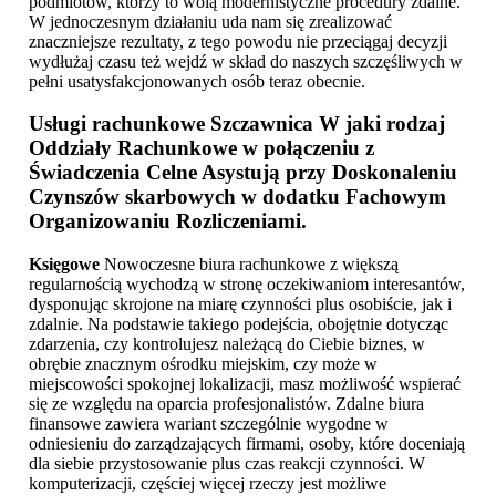
podmiotów, którzy to wolą modernistyczne procedury zdalne.
W jednoczesnym działaniu uda nam się zrealizować
znaczniejsze rezultaty, z tego powodu nie przeciągaj decyzji
wydłużaj czasu też wejdź w skład do naszych szczęśliwych w
pełni usatysfakcjonowanych osób teraz obecnie.
Usługi rachunkowe Szczawnica
W jaki rodzaj
Oddziały Rachunkowe w połączeniu z
Świadczenia Celne Asystują przy Doskonaleniu
Czynszów skarbowych w dodatku Fachowym
Organizowaniu Rozliczeniami.
Księgowe
Nowoczesne biura rachunkowe z większą
regularnością wychodzą w stronę oczekiwaniom interesantów,
dysponując skrojone na miarę czynności plus osobiście, jak i
zdalnie. Na podstawie takiego podejścia, obojętnie dotycząc
zdarzenia, czy kontrolujesz należącą do Ciebie biznes, w
obrębie znacznym ośrodku miejskim, czy może w
miejscowości spokojnej lokalizacji, masz możliwość wspierać
się ze względu na oparcia profesjonalistów. Zdalne biura
finansowe zawiera wariant szczególnie wygodne w
odniesieniu do zarządzających firmami, osoby, które doceniają
dla siebie przystosowanie plus czas reakcji czynności. W
komputerizacji, częściej więcej rzeczy jest możliwe