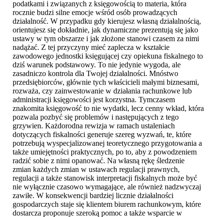
podatkami i związanych z księgowością to materia, która
rocznie budzi silne emocje wśród osób prowadzących
działalność. W przypadku gdy kierujesz własną działalnością,
orientujesz się dokładnie, jak dynamiczne prezentują się jako
ustawy w tym obszarze i jak złożone stanowi czasem za nimi
nadążać. Z tej przyczyny mieć zaplecza w kształcie
zawodowego jednostki księgującej czy opiekuna fiskalnego to
dziś warunek podstawowy. To nie jedynie wygoda, ale
zasadniczo kontrola dla Twojej działalności. Mnóstwo
przedsiębiorców, głównie tych właścicieli małymi biznesami,
rozważa, czy zainwestowanie w działania rachunkowe lub
administracji księgowości jest korzystna. Tymczasem
znakomita księgowość to nie wydatki, lecz cenny wkład, która
pozwala pozbyć się problemów i następujących z tego
grzywien. Każdorodna rewizja w ramach ustaleniach
dotyczących fiskalności generuje szereg wyzwań, te, które
potrzebują wyspecjalizowanej teoretycznego przygotowania a
także umiejętności praktycznych, po to, aby z powodzeniem
radzić sobie z nimi opanować. Na własną rękę śledzenie
zmian każdych zmian w ustawach regulacji prawnych,
regulacji a także stanowisk interpretacji fiskalnych może być
nie wyłącznie czasowo wymagające, ale również nadzwyczaj
zawiłe. W konsekwencji bardziej licznie działalności
gospodarczych staje się klientem biurem rachunkowym, które
dostarcza proponuje szeroką pomoc a także wsparcie w