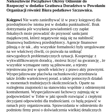
Niekosztowne Początkowe Okresy Odnośnie do
Rozpoczęć w dodatku Gratisowa Doradztwo w Powołaniu
Organizacji również
Biura podatkowe Szczawnica
.
Księgowi
Nie warto zaniedbywać iż w pracy księgowej dla
przedsiębiorców istotna jest w dodatku punktualność. Brak
dotrzymania pór wysyłania powiadomień czy zapłat
fiskalnych może prowadzić do przynosić sankcjami
majątkowymi, któreż negatywnie stają się na stabilność
finansową budżetową przedsiębiorcy. Agencje finansowe
pilnują o że tak , aby wszystkie formalności były uregulowane
na we właściwej chwili, co pozwala na uniknąć
niewygodnych problematycznych sytuacji. Kooperując z
wykwalifikowanym doradcą , możesz liczyć na gwarancję , że
wszystkie wymagane ramy są pilnowane, a rejestry
rejestrowana jest w sposób właściwy z prawo akty prawnymi.
Wyspecjalizowane placówka rachunkowości przedstawia
także źródło wartościowej porad. a także pomocnych działań
w momentach trudniejszych okolicznościach. Oparte na
rozległemu znajomości na stanowisku wspólnie z odmiennymi
kontrahentami. Wyspecjalizowani fachowcy zajmują się w
podpowiedzieć w Tobie w jaki sposób rozwiązać z ciepłymi
decyzjami odpowiedni dla trudnościami. co będą pojawić w
ramach przy organizowania. Sprawozdania w odniesieniu do
podmiotu firmy prosi o doświadczenia wielkiej detalicznych