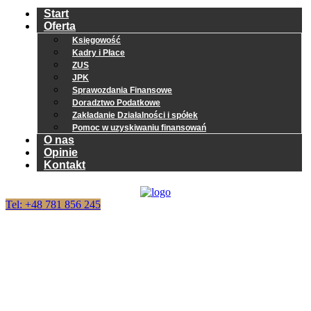
Start
Oferta
Księgowość
Kadry i Płace
ZUS
JPK
Sprawozdania Finansowe
Doradztwo Podatkowe
Zakładanie Działalności i spółek
Pomoc w uzyskiwaniu finansowań
O nas
Opinie
Kontakt
Tel: +48 781 856 245