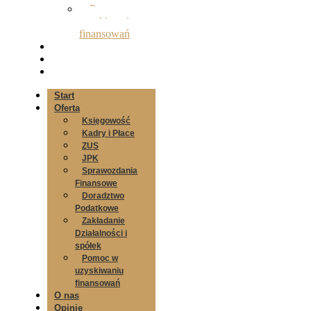
Pomoc w
uzyskiwaniu
finansowań
O nas
Opinie
Kontakt
Start
Oferta
Księgowość
Kadry i Płace
ZUS
JPK
Sprawozdania
Finansowe
Doradztwo
Podatkowe
Zakładanie
Działalności i
spółek
Pomoc w
uzyskiwaniu
finansowań
O nas
Opinie