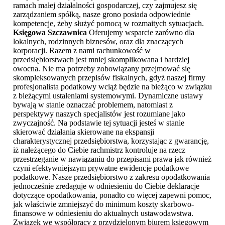
ramach małej działalności gospodarczej, czy zajmujesz się
zarządzaniem spółką, nasze grono posiada odpowiednie
kompetencje, żeby służyć pomocą w rozmaitych sytuacjach.
Księgowa Szczawnica
Oferujemy wsparcie zarówno dla
lokalnych, rodzinnych biznesów, oraz dla znaczących
korporacji. Razem z nami rachunkowość w
przedsiębiorstwach jest mniej skomplikowana i bardziej
owocna. Nie ma potrzeby zobowiązany przejmować się
skompleksowanych przepisów fiskalnych, gdyż naszej firmy
profesjonalista podatkowy wciąż będzie na bieżąco w związku
z bieżącymi ustaleniami systemowymi. Dynamiczne ustawy
bywają w stanie oznaczać problemem, natomiast z
perspektywy naszych specjalistów jest rozumiane jako
zwyczajność. Na podstawie tej sytuacji jesteś w stanie
skierować działania skierowane na ekspansji
charakterystycznej przedsiębiorstwa, korzystając z gwarancję,
iż należącego do Ciebie rachmistrz kontroluje na rzecz
przestrzeganie w nawiązaniu do przepisami prawa jak również
czyni efektywniejszym prywatne ewidencje podatkowe
podatkowe. Nasze przedsiębiorstwo z zakresu opodatkowania
jednocześnie zredaguje w odniesieniu do Ciebie deklaracje
dotyczące opodatkowania, ponadto co więcej zapewni pomoc,
jak właściwie zmniejszyć do minimum koszty skarbowo-
finansowe w odniesieniu do aktualnych ustawodawstwa.
Związek we współpracy z przydzielonym biurem księgowym