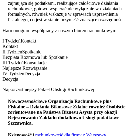
zajmująca się podatkami, realizujące całościowe działania
rachunkowe, gotowe wspierać nie wyłącznie w działaniach
formalnych, również wskazuje w sprawach usprawnienia
fiskalnego, co jest w stanie przynieść znaczące oszczędności.
Harmonogram współpracy z naszym biurem rachunkowym
I Tydzień
Kontakt
Kontakt
II Tydzień
Spotkanie
Bezpłata Rozmowa lub Spotkanie
III Tydzień
Konsultacje
Najlepsze Rozwiązanie
IV Tydzień
Decyzja
Decyzja
Najkorzystniejszy Pakiet Obsługi Rachunkowej
Nowoczesnościowe Organizacja Rachunkowe plus
Fiskalne – Działania Bilansowe Zdalne również Osobiście
zorientowane na Państwa Biznesu Asysta przy okazji
Rejestrowaniu Zakładu dodatkowo
Usługi podatkowe
Szczawnica
.
Księgowość
i
rachunkowość dla firmy z Warszawy