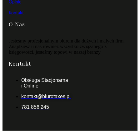
Opinie
Kontakt
O Nas
Jesteśmy profesjonalnym biurem dla dużych i małych firm.
Znajdziesz u nas również wszystko związanego z
księgowości, jesteśmy topowi w naszej branży
Kontakt
Obsługa Stacjonarna
i Online
kontakt@biurotaxes.pl
781 856 245