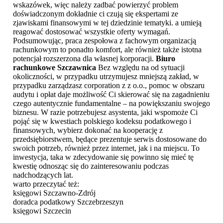
wskazówek, więc należy zadbać powierzyć problem
doświadczonym dokładnie ci czują się ekspertami ze
zjawiskami finansowymi w tej dziedzinie tematyki. a umieją
reagować dostosować wszystkie oferty wymagań.
Podsumowując, praca zespołowa z fachowym organizacją
rachunkowym to ponadto komfort, ale również także istotna
potencjał rozszerzona dla własnej korporacji.
Biuro
rachunkowe Szczawnica
Bez względu na od sytuacji
okoliczności, w przypadku utrzymujesz mniejszą zakład, w
przypadku zarządzasz corporation z z o.o., pomoc w obszaru
audytu i opłat daje możliwość Ci skierować się na zagadnieniu
czego autentycznie fundamentalne – na powiększaniu swojego
biznesu. W razie potrzebujesz asystenta, jaki wspomoże Ci
pojąć się w kwestiach polskiego kodeksu podatkowego i
finansowych, wybierz dokonać na kooperację z
przedsiębiorstwem, będące prezentuje serwis dostosowane do
swoich potrzeb, również przez internet, jak i na miejscu. To
inwestycja, taka w zdecydowanie się powinno się mieć tę
kwestię odnosząc się do zainteresowaniu podczas
nadchodzących lat.
warto przeczytać też:
księgowi Szczawno-Zdrój
doradca podatkowy Szczebrzeszyn
księgowi Szczecin