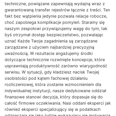
techniczne, powiązane zapewniają wydajną wraz z
gwarantowaną transfer rejestrów łącznie z treści. Ten
fakt bez wątpienia jedynie pozwala relacje robocze,
choć zapobiega komplikacje pomyleń. Staramy się
naszym zespołowi przywiązujemy wagę do tym, tak
byś otrzymał dostęp bezpieczeństwo, pozwalając
uznać Każde Twoje zagadnienia są zarządzane
zarządzane z użyciem najbardziej precyzyjną
uważnością. W rezultacie angażujemy środki
dotyczące technicznie rozwinięte koncepcje, które
usprawniają produktywność zarówno wiarygodność
serwisu. W sytuacji, gdy kładziesz nacisk Twojej
osobistości pod kątem fachowej działaniu
rozliczeniowej, która zostanie wzmocnieniem dla
indywidualnej instytucji, nasze dedykowane oddział
finansowe stanowi decyzja, który dopasuje się do
całość firmowe oczekiwania. Nasi oddani eksperci jak
również eksperci specjalizujący się w podatkach
odznaczają się jako ludzie wykazujący się motywacją,