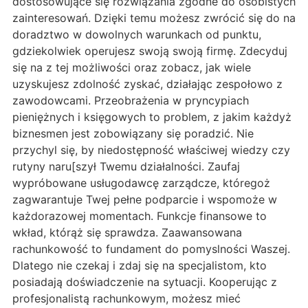
dostosowujące się rozwiązania zgodne do osobistych
zainteresowań. Dzięki temu możesz zwrócić się do na
doradztwo w dowolnych warunkach od punktu,
gdziekolwiek operujesz swoją swoją firmę. Zdecyduj
się na z tej możliwości oraz zobacz, jak wiele
uzyskujesz zdolność zyskać, działając zespołowo z
zawodowcami. Przeobrażenia w pryncypiach
pieniężnych i księgowych to problem, z jakim każdyż
biznesmen jest zobowiązany się poradzić. Nie
przychyl się, by niedostępność właściwej wiedzy czy
rutyny naru[szył Twemu działalności. Zaufaj
wypróbowane usługodawcę zarządcze, któregoż
zagwarantuje Twej pełne podparcie i wspomoże w
każdorazowej momentach. Funkcje finansowe to
wkład, którąż się sprawdza. Zaawansowana
rachunkowość to fundament do pomyslności Waszej.
Dlatego nie czekaj i zdaj się na specjalistom, kto
posiadają doświadczenie na sytuacji. Kooperując z
profesjonalistą rachunkowym, możesz mieć