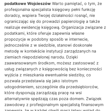
podatkowe Wojcieszów
Warto pamiętać, o tym, że
profesjonalna specjalista księgowy pełni funkcję
doradcy, wspiera Twojej działalności rosnąć, nie
ograniczając się do prowadzi papierologię a także
realizuje ewidencję księgową. Organizacja związane z
podatkami, które oferuje zapewnia własne
propozycje w podobny sposób w internecie,
jednocześnie z w siedzibie, stanowi doskonałe
metodę w kontekście instytucji zarządzanych na
ziemiach niepodzielonej narodu. Dzięki
zaawansowanym środkom, możesz zastosować z
usług związanych z księgowością bez konieczności
wyjścia z mieszkania ewentualnie siedziby, co
pozwala przedstawia się jako istotnym
udogodnieniem, szczególnie dla przedsiębiorców,
które dysponują zarządzają pracę na wsi
alternatywnie spędzają czas poza domem. Związek
zawodowy z profesjonalnym specjalistą finansowym
zapewnia, że w każdej chwili masz łatwy wgląd do