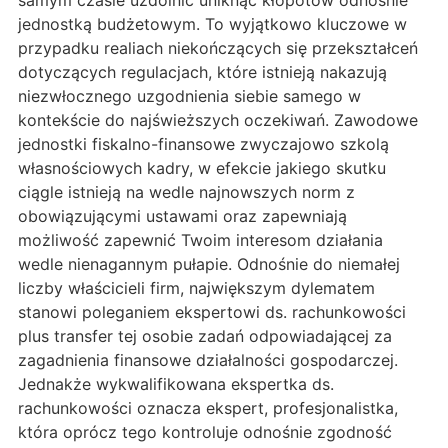
samym czasie uzdolnić uniknąć kłopotów odnośnie
jednostką budżetowym. To wyjątkowo kluczowe w
przypadku realiach niekończących się przekształceń
dotyczących regulacjach, które istnieją nakazują
niezwłocznego uzgodnienia siebie samego w
kontekście do najświeższych oczekiwań. Zawodowe
jednostki fiskalno-finansowe zwyczajowo szkolą
własnościowych kadry, w efekcie jakiego skutku
ciągle istnieją na wedle najnowszych norm z
obowiązującymi ustawami oraz zapewniają
możliwość zapewnić Twoim interesom działania
wedle nienagannym pułapie. Odnośnie do niemałej
liczby właścicieli firm, największym dylematem
stanowi poleganiem ekspertowi ds. rachunkowości
plus transfer tej osobie zadań odpowiadającej za
zagadnienia finansowe działalności gospodarczej.
Jednakże wykwalifikowana ekspertka ds.
rachunkowości oznacza ekspert, profesjonalistka,
która oprócz tego kontroluje odnośnie zgodność