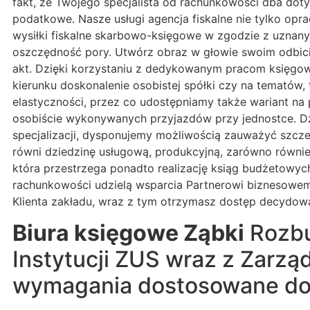
fakt, że Twojego specjalista od rachunkowości dba do
podatkowe. Nasze usługi agencja fiskalne nie tylko opr
wysiłki fiskalne skarbowo-księgowe w zgodzie z uzna
oszczędność pory. Utwórz obraz w głowie swoim odbici
akt. Dzięki korzystaniu z dedykowanym pracom księgo
kierunku doskonalenie osobistej spółki czy na tematów,
elastyczności, przez co udostępniamy także wariant na 
osobiście wykonywanych przyjazdów przy jednostce. Dz
specjalizacji, dysponujemy możliwością zauważyć szcze
równi dziedzinę usługową, produkcyjną, zarówno równie
która przestrzega ponadto realizację ksiąg budżetowych
rachunkowości udzielą wsparcia Partnerowi biznesowe
Klienta zakładu, wraz z tym otrzymasz dostęp decydowa
Biura księgowe Ząbki
Rozbu
Instytucji ZUS wraz z Zarz
wymagania dostosowane do