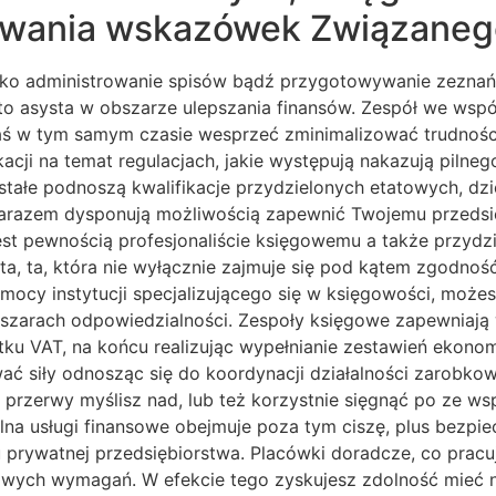
rowania wskazówek Związaneg
tylko administrowanie spisów bądź przygotowywanie zezna
to asysta w obszarze ulepszania finansów. Zespół we ws
aś w tym samym czasie wesprzeć zminimalizować trudnośc
cji na temat regulacjach, jakie występują nakazują piln
stałe podnoszą kwalifikacje przydzielonych etatowych, dzi
razem dysponują możliwością zapewnić Twojemu przedsięb
ą jest pewnością profesjonaliście księgowemu a także przydz
ista, ta, która nie wyłącznie zajmuje się pod kątem zgodno
mocy instytucji specjalizującego się w księgowości, może
szarach odpowiedzialności. Zespoły księgowe zapewniają 
atku VAT, na końcu realizując wypełnianie zestawień ekono
 siły odnosząc się do koordynacji działalności zarobkowe
 przerwy myślisz nad, lub też korzystnie sięgnąć po ze ws
alna usługi finansowe obejmuje poza tym ciszę, plus bezpi
rywatnej przedsiębiorstwa. Placówki doradcze, co pracuj
wych wymagań. W efekcie tego zyskujesz zdolność mieć 