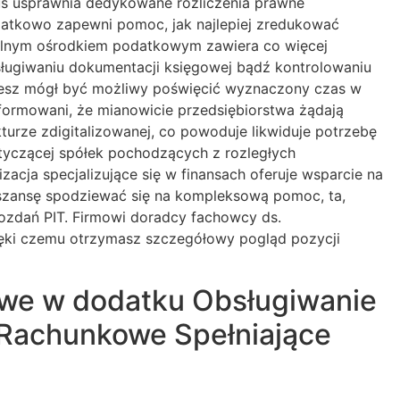
us usprawnia dedykowane rozliczenia prawne
dodatkowo zapewni pomoc, jak najlepiej zredukować
kalnym ośrodkiem podatkowym zawiera co więcej
ługiwaniu dokumentacji księgowej bądź kontrolowaniu
iesz mógł być możliwy poświęcić wyznaczony czas w
nformowani, że mianowicie przedsiębiorstwa żądają
turze zdigitalizowanej, co powoduje likwiduje potrzebę
tyczącej spółek pochodzących z rozległych
cja specjalizujące się w finansach oferuje wsparcie na
 szansę spodziewać się na kompleksową pomoc, ta,
wozdań PIT. Firmowi doradcy fachowcy ds.
ęki czemu otrzymasz szczegółowy pogląd pozycji
we w dodatku Obsługiwanie
a Rachunkowe Spełniające