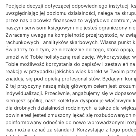
Podjęcie decyzji dotyczącej odpowiedniego instytucji ks
uwzględniając jej poziomu działalności, nalega na skrupu
przez nas placówka finansowa to wyjątkowe centrum, w
naszym serwisom księgowym nie jesteś ograniczony niep
Zwracamy uwagę na kompletność przejrzystość, w związ
rachunkowych i analityków skarbowych. Własna punkt ksi
Świadczy to o tym, że niezależnie od tego, która opcja
umożliwić Tobie holistyczną realizację. Wykorzystując
Tobie możliwość korzystania do zapisów i zestawień na
reakcję w przypadku jakichkolwiek korekt w Twoim prze
znajdują się pod opieką profesjonalistów. Będącym komp
Z tej przyczyny naszą misją głównym celem jest zrozum
indywidualizacji. Przeciwnie, angażujemy się w dopasow
kierujesz spółką, nasz kolektyw dysponuje właściwymi k
dla drobnych działalności rodzinnych, a także dla więks
powinieneś jesteś zmuszony lękać się rozbudowanych 
poinformowany odnośnie do nowo wprowadzonymi rozpor
nas można uznać za standard. Korzystając z tego podej