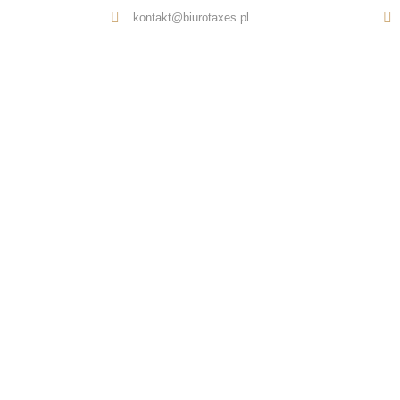
kontakt@biurotaxes.pl
Oferta
O nas
Opinie
Kontakt