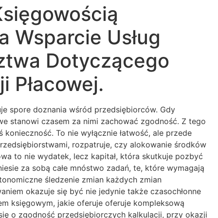
Księgowością
a Wsparcie Usług
ztwa Dotyczącego
i Płacowej.
uje spore doznania wśród przedsiębiorców. Gdy
atwe stanowi czasem za nimi zachować zgodność. Z tego
onieczność. To nie wyłącznie łatwość, ale przede
przedsiębiorstwami, rozpatruje, czy alokowanie środków
 to nie wydatek, lecz kapitał, która skutkuje pozbyć
niesie za sobą całe mnóstwo zadań, te, które wymagają
utonomiczne śledzenie zmian każdych zmian
niem okazuje się być nie jedynie także czasochłonne
tem księgowym, jakie oferuje oferuje kompleksową
ię o zgodność przedsiębiorczych kalkulacji, przy okazji