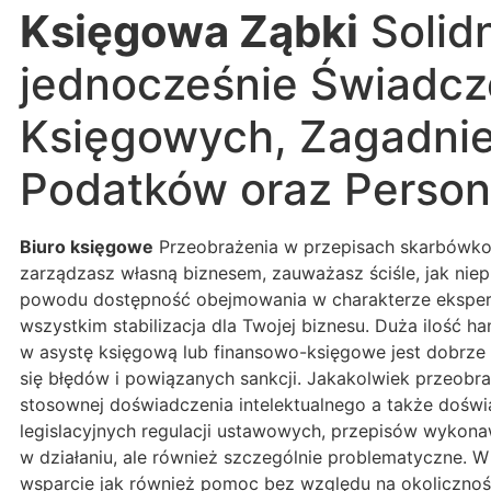
Księgowa Ząbki
Solid
jednocześnie Świadcz
Księgowych, Zagadni
Podatków oraz Persone
Biuro księgowe
Przeobrażenia w przepisach skarbówkow
zarządzasz własną biznesem, zauważasz ściśle, jak nie
powodu dostępność obejmowania w charakterze eksperck
wszystkim stabilizacja dla Twojej biznesu. Duża ilość 
w asystę księgową lub finansowo-księgowe jest dobrze
się błędów i powiązanych sankcji. Jakakolwiek przeobr
stosownej doświadczenia intelektualnego a także dośw
legislacyjnych regulacji ustawowych, przepisów wykon
w działaniu, ale również szczególnie problematyczne. W
wsparcie jak również pomoc bez względu na okoliczności.