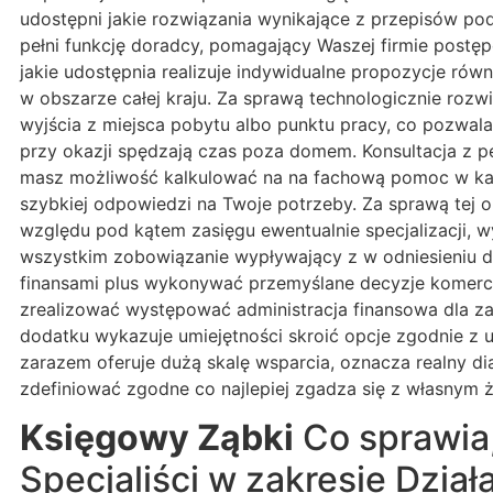
udostępni jakie rozwiązania wynikające z przepisów 
pełni funkcję doradcy, pomagający Waszej firmie postęp
jakie udostępnia realizuje indywidualne propozycje rów
w obszarze całej kraju. Za sprawą technologicznie ro
wyjścia z miejsca pobytu albo punktu pracy, co pozwala
przy okazji spędzają czas poza domem. Konsultacja z p
masz możliwość kalkulować na na fachową pomoc w każd
szybkiej odpowiedzi na Twoje potrzeby. Za sprawą tej o
względu pod kątem zasięgu ewentualnie specjalizacji, 
wszystkim zobowiązanie wypływający z w odniesieniu do 
finansami plus wykonywać przemyślane decyzje komercy
zrealizować występować administracja finansowa dla zak
dodatku wykazuje umiejętności skroić opcje zgodnie z u
zarazem oferuje dużą skalę wsparcia, oznacza realny 
zdefiniować zgodne co najlepiej zgadza się z własnym 
Księgowy Ząbki
Co sprawia
Specjaliści w zakresie Dzi