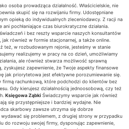
ako osoba prowadząca działalność. Właścicielskie, nie
apewnia skupić się na rozwijaniu firmy. Udostępniane
ym opieką do indywidualnych zleceniodawcy. Z racji na
ani pochłaniające czas biurokratyczne działania.
wiadczeń i bez reszty wsparcie naszych konsultantów
ak również w formie stacjonarnej, a także online.
dź też, w rozbudowanym rejonie, jesteśmy w stanie
osujemy realizujemy w pracy na co dzień, umożliwiamy
ziałania, ale również stwarza możliwość sprawną
ą, zyskujesz zapewnienie, że Twoje aspekty finansowe
ę jak priorytetowa jest efektywne porozumiewanie się.
y firmą rachunkową, które podchodzi do klientów bez
esu. Gdy kierujesz działalnością jednoosobową, czy też
ch.
Księgowa Ząbki
Świadczymy wsparcie jak również
ją się przystępniejsze i bardziej wydajne. Nie
adca skarbowy zawsze utrzyma się dobrze
 wydawać się problemem, z drugiej strony w przypadku
u do rozwoju swojej firmy, dysponując zapewnienie,