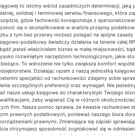
ięgowej to istotny wśród zasadniczych determinacji, jaką j
latnej, solidnej i terminowej serwisu finansowego, która z
szędzie, gdzie fachowość koresponduje z spersonalizowan
okoić się o skomplikowane w analizie przepisy podatkowe 
ku z tym bez przerwy możesz polegać na spójne zasady ś
ęgowo-podatkowy świadczy działania na terenie całej RP, j
, bądź jesteś właścicielem biznes w małej miejscowości, bą
 wysoko rozwiniętym narzędziom technologicznym, jakie st
 bieżąco. To wdrożenie nie tylko zwiększa komfort współd
dsiębiorstwie. Działając razem z naszą jednostką księgow
etentni specjaliści od rachunkowości zdajemy sobie spraw
ienie szczególnych preferencji oraz wymagań. Nie jesteśm
ać nasze usługi księgowe do charakterystyki Twojego bizn
walifikacjami, żeby wspierać Cię w różnych okolicznościa
zych firm. Nasza pomoc sprawia, że kwestie rachunkowe sta
norm prawnych podatkowych, ponieważ naszego biura dor
ządzeniami prawnymi. Zmieniające się zapiski sprawiają
ścia otrzymujesz sposobność zogniskować się w odniesieni