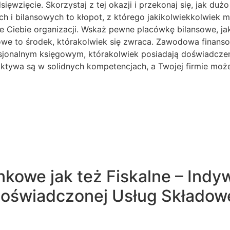
sięwzięcie. Skorzystaj z tej okazji i przekonaj się, jak d
ch i bilansowych to kłopot, z którego jakikolwiekkolwiek 
e Ciebie organizacji. Wskaż pewne placówkę bilansowe, ja
ęgowe to środek, którakolwiek się zwraca. Zawodowa finan
fesjonalnym księgowym, którakolwiek posiadają doświadcze
ktywa są w solidnych kompetencjach, a Twojej firmie moż
kowe jak też Fiskalne – Indy
 Doświadczonej Usług Składow