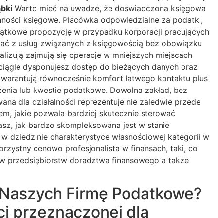
bki
Warto mieć na uwadze, że doświadczona księgowa
ynności księgowe. Placówka odpowiedzialne za podatki,
wyjątkowe propozycję w przypadku korporacji pracujących
tać z usług związanych z księgowością bez obowiązku
lizują zajmują się operacje w mniejszych miejscach
 ciągle dysponujesz dostęp do bieżących danych oraz
gwarantują równocześnie komfort łatwego kontaktu plus
iczenia lub kwestie podatkowe. Dowolna zakład, bez
a dla działalności reprezentuje nie zaledwie przede
em, jakie pozwala bardziej skutecznie sterować
sz, jak bardzo skompleksowana jest w stanie
 w dziedzinie charakterystyce własnościowej kategorii w
rzystny cenowo profesjonalista w finansach, taki, co
aw przedsiębiorstw doradztwa finansowego a także
ć Naszych Firmę Podatkowe?
ci przeznaczonej dla