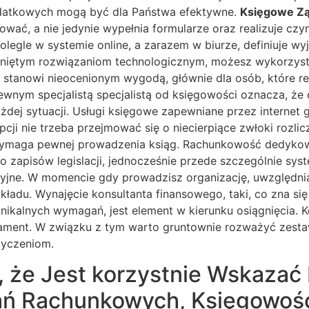
podatkowych mogą być dla Państwa efektywne.
Księgowe Zą
ować, a nie jedynie wypełnia formularze oraz realizuje cz
nolegle w systemie online, a zarazem w biurze, definiuje 
zwiniętym rozwiązaniom technologicznym, możesz wykorzys
 stanowi nieocenionym wygodą, głównie dla osób, które rea
ewnym specjalistą specjalistą od księgowości oznacza, że
ej sytuacji. Usługi księgowe zapewniane przez internet 
pcji nie trzeba przejmować się o niecierpiące zwłoki rozl
wymaga pewnej prowadzenia ksiąg. Rachunkowość dedykowan
zapisów legislacji, jednocześnie przede szczególnie syst
jne. W momencie gdy prowadzisz organizację, uwzględnia
ładu. Wynajęcie konsultanta finansowego, taki, co zna się
nikalnych wymagań, jest element w kierunku osiągnięcia. Ko
diament. W związku z tym warto gruntownie rozważyć zest
życzeniom.
, że Jest korzystnie Wskaza
ałań Rachunkowych, Księgowoś