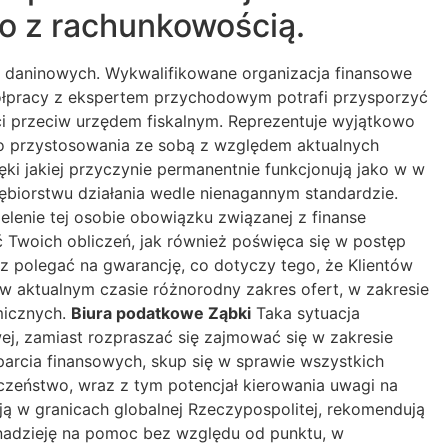
o z rachunkowością.
ń daninowych. Wykwalifikowane organizacja finansowe
półpracy z ekspertem przychodowym potrafi przysporzyć
i przeciw urzędem fiskalnym. Reprezentuje wyjątkowo
ego przystosowania ze sobą z względem aktualnych
ęki jakiej przyczynie permanentnie funkcjonują jako w w
iorstwu działania wedle nienagannym standardzie.
ielenie tej osobie obowiązku związanej z finanse
ść Twoich obliczeń, jak również poświęca się w postęp
sz polegać na gwarancję, co dotyczy tego, że Klientów
w aktualnym czasie różnorodny zakres ofert, w zakresie
micznych.
Biura podatkowe Ząbki
Taka sytuacja
j, zamiast rozpraszać się zajmować się w zakresie
parcia finansowych, skup się w sprawie wszystkich
eczeństwo, wraz z tym potencjał kierowania uwagi na
ą w granicach globalnej Rzeczypospolitej, rekomendują
nadzieję na pomoc bez względu od punktu, w