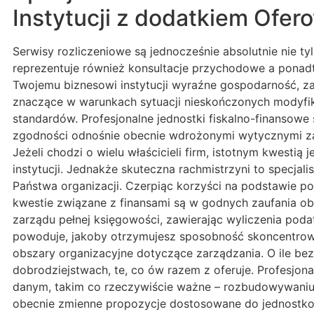
Instytucji z dodatkiem Ofe
Serwisy rozliczeniowe są jednocześnie absolutnie nie 
reprezentuje również konsultacje przychodowe a ponad
Twojemu biznesowi instytucji wyraźne gospodarność, z
znaczące w warunkach sytuacji nieskończonych modyfika
standardów. Profesjonalne jednostki fiskalno-finansowe 
zgodności odnośnie obecnie wdrożonymi wytycznymi za
Jeżeli chodzi o wielu właścicieli firm, istotnym kwesti
instytucji. Jednakże skuteczna rachmistrzyni to specjal
Państwa organizacji. Czerpiąc korzyści na podstawie po
kwestie związane z finansami są w godnych zaufania ob
zarządu pełnej księgowości, zawierając wyliczenia pod
powoduje, jakoby otrzymujesz sposobność skoncentrować
obszary organizacyjne dotyczące zarządzania. O ile bez
dobrodziejstwach, te, co ów razem z oferuje. Profesjon
danym, takim co rzeczywiście ważne – rozbudowywaniu p
obecnie zmienne propozycje dostosowane do jednostko