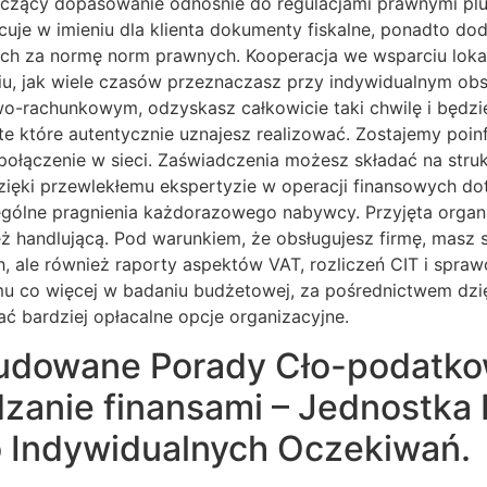
tyczący dopasowanie odnośnie do regulacjami prawnymi pl
acuje w imieniu dla klienta dokumenty fiskalne, ponadto 
nych za normę norm prawnych. Kooperacja we wsparciu lo
u, jak wiele czasów przeznaczasz przy indywidualnym obs
wo-rachunkowym, odzyskasz całkowicie taki chwilę i będz
 te które autentycznie uznajesz realizować. Zostajemy poi
połączenie w sieci. Zaświadczenia możesz składać na struk
ięki przewlekłemu ekspertyzie w operacji finansowych do
gólne pragnienia każdorazowego nabywcy. Przyjęta organiza
ż handlującą. Pod warunkiem, że obsługujesz firmę, masz
, ale również raporty aspektów VAT, rozliczeń CIT i spra
mu co więcej w badaniu budżetowej, za pośrednictwem dzi
ć bardziej opłacalne opcje organizacyjne.
dowane Porady Cło-podatko
ądzanie finansami – Jednostk
 Indywidualnych Oczekiwań.