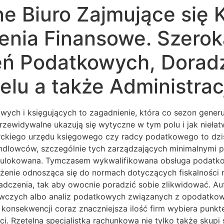
ne Biuro Zajmujące się 
enia Finansowe. Szerok
eń Podatkowych, Dorad
lu a także Administracj
ych i księgujących to zagadnienie, która co sezon gener
przewidywalne ukazują się wytyczne w tym polu i jak nieł
iego urzędu księgowego czy radcy podatkowego to dziś k
handlowców, szczególnie tych zarządzających minimalnymi 
 ulokowana. Tymczasem wykwalifikowana obsługa podatkowa
ażenie odnosząca się do normach dotyczących fiskalności 
iadczenia, tak aby owocnie poradzić sobie zlikwidować. A
awczych albo analiz podatkowych związanych z opodatkowa
 konsekwencji coraz znaczniejsza ilość firm wybiera punk
 Rzetelna specjalistka rachunkowa nie tylko także skupi s