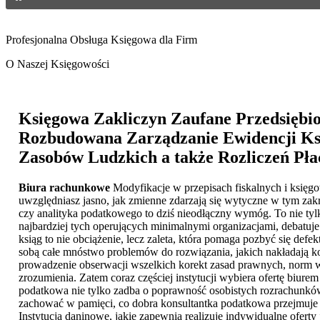
Profesjonalna Obsługa Księgowa dla Firm
O Naszej Księgowości
Księgowa Zakliczyn
Zaufane Przedsiębio
Rozbudowana Zarządzanie Ewidencji Ksi
Zasobów Ludzkich a także Rozliczeń Pł
Biura rachunkowe
Modyfikacje w przepisach fiskalnych i księgo
uwzględniasz jasno, jak zmienne zdarzają się wytyczne w tym zak
czy analityka podatkowego to dziś nieodłączny wymóg. To nie tyl
najbardziej tych operujących minimalnymi organizacjami, debatuj
ksiąg to nie obciążenie, lecz zaleta, która pomaga pozbyć się d
sobą całe mnóstwo problemów do rozwiązania, jakich nakładają 
prowadzenie obserwacji wszelkich korekt zasad prawnych, norm w
zrozumienia. Zatem coraz częściej instytucji wybiera ofertę biur
podatkowa nie tylko zadba o poprawność osobistych rozrachunków,
zachować w pamięci, co dobra konsultantka podatkowa przejmuje 
Instytucja daninowe, jakie zapewnia realizuje indywidualne oferty