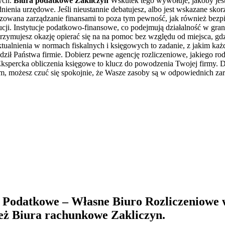
ych.
Biura podatkowe Zakliczyn
Wskutek tego wywołuje, jakoby jes
nienia urzędowe. Jeśli nieustannie debatujesz, albo jest wskazane sko
alizowana zarządzanie finansami to poza tym pewność, jak również bezp
tucji. Instytucje podatkowo-finansowe, co podejmują działalność w gra
ymujesz okazję opierać się na na pomoc bez względu od miejsca, gdzi
ktualnienia w normach fiskalnych i księgowych to zadanie, z jakim każ
odził Państwa firmie. Dobierz pewne agencję rozliczeniowe, jakiego ro
. Ekspercka obliczenia księgowe to klucz do powodzenia Twojej firmy. Dla
zym, możesz czuć się spokojnie, że Wasze zasoby są w odpowiednich
 Podatkowe – Własne Biuro Rozliczeniowe
ież
Biura rachunkowe Zakliczyn
.