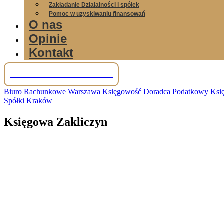
Zakładanie Działalności i spółek
Pomoc w uzyskiwaniu finansowań
O nas
Opinie
Kontakt
Tel: +48 781 856 245
Biuro Rachunkowe Warszawa Księgowość Doradca Podatkowy Księg
Spółki Kraków
Księgowa Zakliczyn