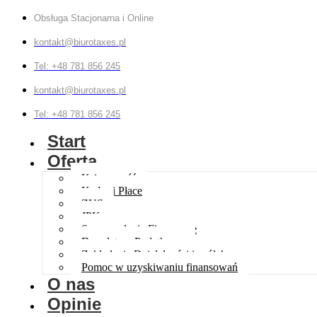
Obsługa Stacjonarna i Online
kontakt@biurotaxes.pl
Tel: +48 781 856 245
kontakt@biurotaxes.pl
Tel: +48 781 856 245
Start
Oferta
Księgowość
Kadry i Płace
ZUS
JPK
Sprawozdania Finansowe
Doradztwo Podatkowe
Zakładanie Działalności i spółek
Pomoc w uzyskiwaniu finansowań
O nas
Opinie