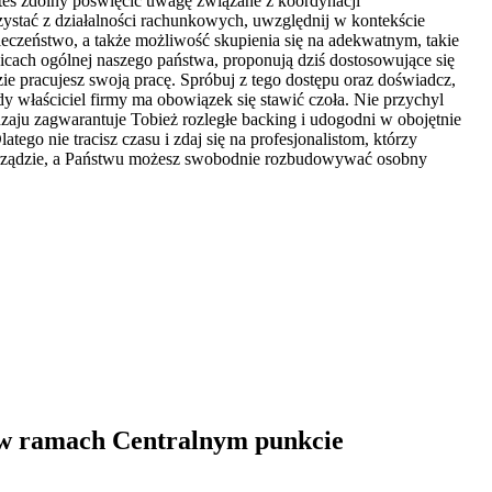
teś zdolny poświęcić uwagę związane z koordynacji
rzystać z działalności rachunkowych, uwzględnij w kontekście
ieczeństwo, a także możliwość skupienia się na adekwatnym, takie
nicach ogólnej naszego państwa, proponują dziś dostosowujące się
e pracujesz swoją pracę. Spróbuj z tego dostępu oraz doświadcz,
dy właściciel firmy ma obowiązek się stawić czoła. Nie przychyl
dzaju zagwarantuje Tobież rozległe backing i udogodni w obojętnie
tego nie tracisz czasu i zdaj się na profesjonalistom, którzy
 zarządzie, a Państwu możesz swobodnie rozbudowywać osobny
 w ramach Centralnym punkcie