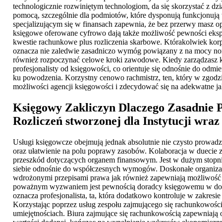
technologicznie rozwiniętym technologiom, da się skorzystać z dz
pomocą, szczególnie dla podmiotów, które dysponują funkcjonują
specjalizującym się w finansach zapewnia, że bez przerwy masz o
księgowe oferowane cyfrowo dają także możliwość pewności ekspre
kwestie rachunkowe plus rozliczenia skarbowe. Którakolwiek korpo
oznacza nie zaledwie zasadniczo wymóg powiązany z na mocy norm
również rozpoczynać celowe kroki zawodowe. Kiedy zarządzasz kor
profesjonalisty od księgowości, co orientuje się odnośnie do odm
ku powodzenia. Korzystny cenowo rachmistrz, ten, który w zgodzi
możliwości agencji księgowości i zdecydować się na adekwatne ja
Księgowy Zakliczyn
Dlaczego Zasadnie 
Rozliczeń stworzonej dla Instytucji wra
Usługi księgowcze obejmują jednak absolutnie nie czysto prowadz
oraz ułatwienie na polu poprawy zasobów. Kolaboracja w duecie 
przeszkód dotyczących organem finansowym. Jest w dużym stopni
siebie odnośnie do współczesnych wymogów. Doskonałe organizac
wdrożonymi przepisami prawa jak również zapewniają możliwość
poważnym wyzwaniem jest pewnością doradcy księgowemu w dodatk
oznacza profesjonalista, ta, która dodatkowo kontroluje w zakres
Korzystając poprzez usług zespołu zajmującego się rachunkowoś
umiejętnościach. Biura zajmujące się rachunkowością zapewniają