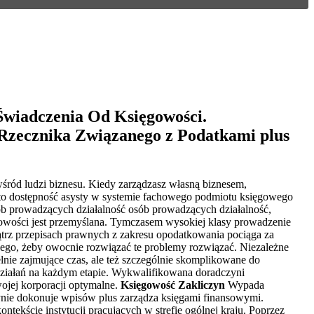
Świadczenia Od Księgowości.
Rzecznika Związanego z Podatkami plus
wśród ludzi biznesu. Kiedy zarządzasz własną biznesem,
na to dostępność asysty w systemie fachowego podmiotu księgowego
sób prowadzących działalność osób prowadzących działalność,
ęgowości jest przemyślana. Tymczasem wysokiej klasy prowadzenie
nątrz przepisach prawnych z zakresu opodatkowania pociąga za
ego, żeby owocnie rozwiązać te problemy rozwiązać. Niezależne
nie zajmujące czas, ale też szczególnie skomplikowane do
 działań na każdym etapie. Wykwalifikowana doradczyni
ojej korporacji optymalne.
Księgowość Zakliczyn
Wypada
ynie dokonuje wpisów plus zarządza księgami finansowymi.
ntekście instytucji pracujących w strefie ogólnej kraju. Poprzez