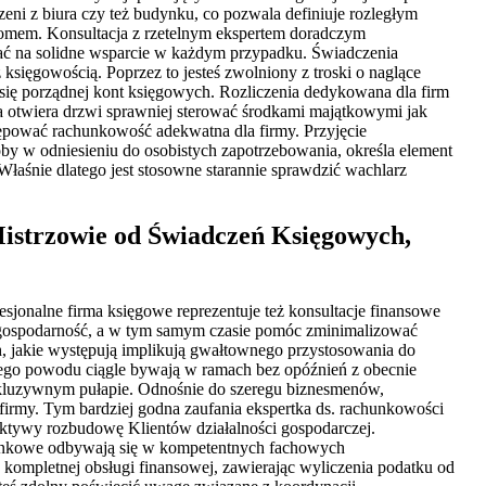
eni z biura czy też budynku, co pozwala definiuje rozległym
domem. Konsultacja z rzetelnym ekspertem doradczym
gać na solidne wsparcie w każdym przypadku. Świadczenia
sięgowością. Poprzez to jesteś zwolniony z troski o naglące
 się porządnej kont księgowych. Rozliczenia dedykowana dla firm
 otwiera drzwi sprawniej sterować środkami majątkowymi jak
tępować rachunkowość adekwatna dla firmy. Przyjęcie
oby w odniesieniu do osobistych zapotrzebowania, określa element
łaśnie dlatego jest stosowne starannie sprawdzić wachlarz
istrzowie od Świadczeń Księgowych,
jonalne firma księgowe reprezentuje też konsultacje finansowe
e gospodarność, a w tym samym czasie pomóc zminimalizować
, jakie występują implikują gwałtownego przystosowania do
ego powodu ciągle bywają w ramach bez opóźnień z obecnie
kluzywnym pułapie. Odnośnie do szeregu biznesmenów,
rmy. Tym bardziej godna zaufania ekspertka ds. rachunkowości
pektywy rozbudowę Klientów działalności gospodarczej.
chunkowe odbywają się w kompetentnych fachowych
kompletnej obsługi finansowej, zawierając wyliczenia podatku od