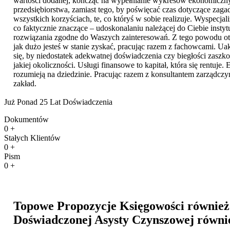
wartości dodanej, kończąc na wypełnianie wykresów ekonomiczn
przedsiębiorstwa, zamiast tego, by poświęcać czas dotyczące zagad
wszystkich korzyściach, te, co któryś w sobie realizuje. Wyspecj
co faktycznie znaczące – udoskonalaniu należącej do Ciebie insty
rozwiązania zgodne do Waszych zainteresowań. Z tego powodu otrz
jak dużo jesteś w stanie zyskać, pracując razem z fachowcami. Ua
się, by niedostatek adekwatnej doświadczenia czy biegłości zaszk
jakiej okoliczności. Usługi finansowe to kapitał, która się rentuje
rozumieją na dziedzinie. Pracując razem z konsultantem zarządc
zakład.
Już Ponad 25 Lat Doświadczenia
Dokumentów
0
+
Stałych Klientów
0
+
Pism
0
+
Topowe Propozycje Księgowości również
Doświadczonej Asysty Czynszowej równ