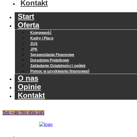
Kontakt
Start
Oferta
Księgowość
Kadry i Płace
ZUS
JPK
Sprawozdania Finansowe
Doradztwo Podatkowe
Zakładanie Działalności i spółek
Pomoc w uzyskiwaniu finansowań
O nas
Opinie
Kontakt
Tel: +48 781 856 245
Start