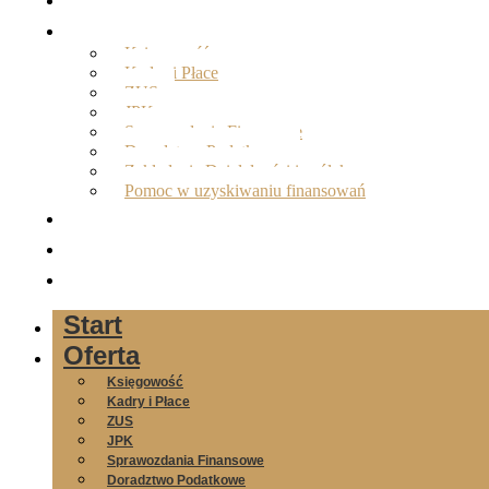
Oferta
Księgowość
Kadry i Płace
ZUS
JPK
Sprawozdania Finansowe
Doradztwo Podatkowe
Zakładanie Działalności i spółek
Pomoc w uzyskiwaniu finansowań
O nas
Opinie
Kontakt
Start
Oferta
Księgowość
Kadry i Płace
ZUS
JPK
Sprawozdania Finansowe
Doradztwo Podatkowe