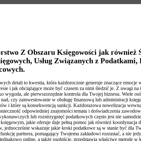
rstwo Z Obszaru Księgowości jak również 
ęgowych, Usług Związanych z Podatkami, 
acowych.
wych detali to kwestia, która każdorocznie generuje znaczące emocje 
resie i jak obciążające może być czasem za nimi śledzić je. Z uwagi 
ko wygoda, ale pierwszorzędnie kontrola dla Twojej biznesu. Wiele o
e nad, czy zainwestowanie w obsługę finansową lub administracji ksi
efektów i które są konsekwencją sankcji. Każdorazowa nowelizacja wew
konieczność odpowiedniej znajomości tematu i doświadczenia zawodow
ykonawczych lub rozstrzygnięć podatkowych często jest nie samodziel
em księgowym, jakie oferuje daje pełną pomoc jak również koordynacja
 jednocześnie wskazuje jakie kroki podatkowe są w stanie być dla Tw
funkcję partnera, pomagający Twojemu zakładowi rozrastać, a nie jed
 jednakowo online, a także osobiście, przedstawia właściwe metodę w ko