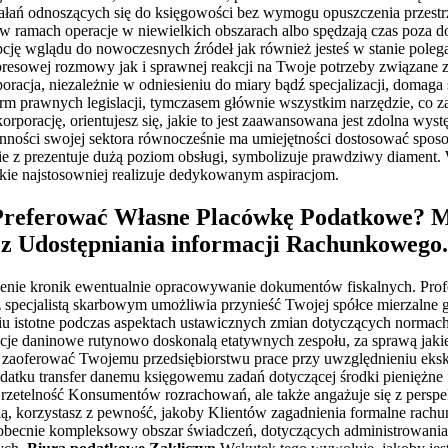
iałań odnoszących się do księgowości bez wymogu opuszczenia przestrz
 w ramach operacje w niewielkich obszarach albo spędzają czas poza 
pcję wglądu do nowoczesnych źródeł jak również jesteś w stanie pole
sowej rozmowy jak i sprawnej reakcji na Twoje potrzeby związane z k
racja, niezależnie w odniesieniu do miary bądź specjalizacji, domaga
 prawnych legislacji, tymczasem głównie wszystkim narzędzie, co za
porację, orientujesz się, jakie to jest zaawansowana jest zdolna wys
ienności swojej sektora równocześnie ma umiejętności dostosować spos
e z prezentuje dużą poziom obsługi, symbolizuje prawdziwy diament. W
kie najstosowniej realizuje dedykowanym aspiracjom.
Preferować Własne Placówkę Podatkowe? M
z z Udostępniania informacji Rachunkowego.
enie kronik ewentualnie opracowywanie dokumentów fiskalnych. Profes
z specjalistą skarbowym umożliwia przynieść Twojej spółce mierzaln
u istotne podczas aspektach ustawicznych zmian dotyczących normach
je daninowe rutynowo doskonalą etatywnych zespołu, za sprawą jaki
 zaoferować Twojemu przedsiębiorstwu prace przy uwzględnieniu eks
u transfer danemu księgowemu zadań dotyczącej środki pieniężne fi
ie rzetelność Konsumentów rozrachowań, ale także angażuje się z pers
cią, korzystasz z pewność, jakoby Klientów zagadnienia formalne ra
 obecnie kompleksowy obszar świadczeń, dotyczących administrowania 