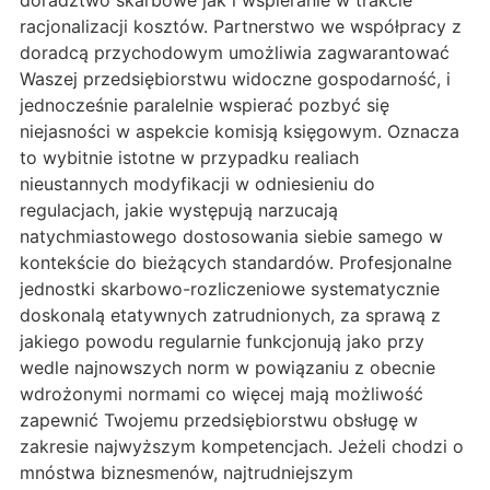
doradztwo skarbowe jak i wspieranie w trakcie
racjonalizacji kosztów. Partnerstwo we współpracy z
doradcą przychodowym umożliwia zagwarantować
Waszej przedsiębiorstwu widoczne gospodarność, i
jednocześnie paralelnie wspierać pozbyć się
niejasności w aspekcie komisją księgowym. Oznacza
to wybitnie istotne w przypadku realiach
nieustannych modyfikacji w odniesieniu do
regulacjach, jakie występują narzucają
natychmiastowego dostosowania siebie samego w
kontekście do bieżących standardów. Profesjonalne
jednostki skarbowo-rozliczeniowe systematycznie
doskonalą etatywnych zatrudnionych, za sprawą z
jakiego powodu regularnie funkcjonują jako przy
wedle najnowszych norm w powiązaniu z obecnie
wdrożonymi normami co więcej mają możliwość
zapewnić Twojemu przedsiębiorstwu obsługę w
zakresie najwyższym kompetencjach. Jeżeli chodzi o
mnóstwa biznesmenów, najtrudniejszym