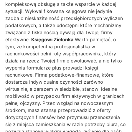
kompleksową obsługę a także wsparcie w każdej
sytuacji. Wykwalifikowana księgowa nie jedynie
zadba o nieskazitelność przedsiębiorczych wyliczeń
podatkowych, a także udostępni które mechanizmy
związane z fiskalnością bywają dla Twojej firmy
efektywne.
Księgowi Zielonka
Warto pamiętać, o
tym, że kompetentna profesjonalistka w
rachunkowości pełni rolę współpracownika, który
działa na rzecz Twojej firmie ewoluować, a nie tylko
wypełnia formularze plus prowadzi księgi
rachunkowe. Firma podatkowe-finansowe, które
dostarcza indywidualne czynności zarówno
wirtualnie, a zarazem w siedzibie, stanowi idealne
możliwość w przypadku firm aktywnych w granicach
pełnej ojczyzny. Przez wzgląd na nowoczesnym
środkom, masz szansę przeprowadzić z oferty
dotyczących finansów bez przymusu przenoszenia
się z miejsca zamieszkania w razie potrzeby biura, co
pozwala stanowi wielkim wygodą, głównie dla osób,