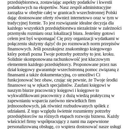
przedsiębiorstwa, zostawiając aspekty podatków i kwestii
podatkowych na ekspertów. Nasz zespół administracyjne
zarządza w obrębie całej w granicach wszechstronnej Polski
dając dostosowane oferty również internetowo oraz w tym w
tradycyjnej formie. To jest rozwiązanie idealne decyzja dla
każdego wszystkich przedsiębiorstwa niezależnie w zależności
przemysłu rozmiaru oraz lokalizacji biura. Jesteśmy gotowi
celem jest byś wspomagać Cię przy organizacji wydatkami w
połączeniu służymy dążyć do po rozmowach norm przepisów
finansowych. Jeśli poszukujesz znakomitego ksiegowego
który potrafi pozna Twoje potrzeby potrzeby to jest. kroku.
Solidnie skomponowana rachunkowość jest kluczowym
elementem każdego przedsiębiorcy. Proponowane przez nas
dział księgowy gwarantuje wszechstronną pomoc związaną z
finansami a także dokumentacyjną, co umożliwi Ci
funkcjonować bez obaw, czując się pewnie, że Twoje środki
finansowe są w rękach specjalistów. Zaufani księgowi w
naszym biurze pracownicy księgowi i księgowe to
wykwalifikowani pracownicy z dużą wiedzą praktyczną w
zapewnianiu wsparcia zarówno niewielkich firm
jednoosobowych, jak również rozbudowanych spółek z
udziałami. Z tego względu świetnie rozumiemy potrzeby
przedsiębiorców na różnych etapach rozwoju biznesu. Każdy
właściciel firmy współpracujący z nami ma zapewnione
personalizowaną obsługę, co wspiera dostosować nasze usługi