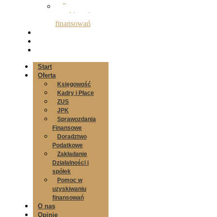
Pomoc w
uzyskiwaniu
finansowań
O nas
Opinie
Kontakt
Start
Oferta
Księgowość
Kadry i Płace
ZUS
JPK
Sprawozdania
Finansowe
Doradztwo
Podatkowe
Zakładanie
Działalności i
spółek
Pomoc w
uzyskiwaniu
finansowań
O nas
Opinie