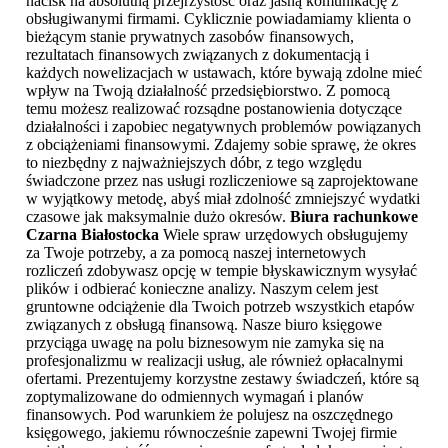
nacisk na absolutną przejrzystość oraz jasną komunikację z
obsługiwanymi firmami. Cyklicznie powiadamiamy klienta o
bieżącym stanie prywatnych zasobów finansowych,
rezultatach finansowych związanych z dokumentacją i
każdych nowelizacjach w ustawach, które bywają zdolne mieć
wpływ na Twoją działalność przedsiębiorstwo. Z pomocą
temu możesz realizować rozsądne postanowienia dotyczące
działalności i zapobiec negatywnych problemów powiązanych
z obciążeniami finansowymi. Zdajemy sobie sprawę, że okres
to niezbędny z najważniejszych dóbr, z tego względu
świadczone przez nas usługi rozliczeniowe są zaprojektowane
w wyjątkowy metodę, abyś miał zdolność zmniejszyć wydatki
czasowe jak maksymalnie dużo okresów.
Biura rachunkowe
Czarna Białostocka
Wiele spraw urzędowych obsługujemy
za Twoje potrzeby, a za pomocą naszej internetowych
rozliczeń zdobywasz opcję w tempie błyskawicznym wysyłać
plików i odbierać konieczne analizy. Naszym celem jest
gruntowne odciążenie dla Twoich potrzeb wszystkich etapów
związanych z obsługą finansową. Nasze biuro księgowe
przyciąga uwagę na polu biznesowym nie zamyka się na
profesjonalizmu w realizacji usług, ale również opłacalnymi
ofertami. Prezentujemy korzystne zestawy świadczeń, które są
zoptymalizowane do odmiennych wymagań i planów
finansowych. Pod warunkiem że polujesz na oszczędnego
księgowego, jakiemu równocześnie zapewni Twojej firmie