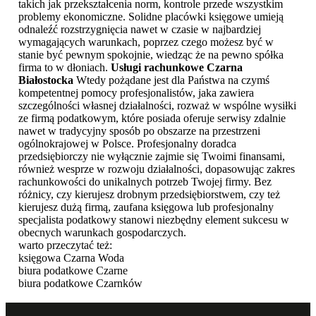
takich jak przekształcenia norm, kontrole przede wszystkim
problemy ekonomiczne. Solidne placówki księgowe umieją
odnaleźć rozstrzygnięcia nawet w czasie w najbardziej
wymagających warunkach, poprzez czego możesz być w
stanie być pewnym spokojnie, wiedząc że na pewno spółka
firma to w dłoniach.
Usługi rachunkowe Czarna
Białostocka
Wtedy pożądane jest dla Państwa na czymś
kompetentnej pomocy profesjonalistów, jaka zawiera
szczególności własnej działalności, rozważ w wspólne wysiłki
ze firmą podatkowym, które posiada oferuje serwisy zdalnie
nawet w tradycyjny sposób po obszarze na przestrzeni
ogólnokrajowej w Polsce. Profesjonalny doradca
przedsiębiorczy nie wyłącznie zajmie się Twoimi finansami,
również wesprze w rozwoju działalności, dopasowując zakres
rachunkowości do unikalnych potrzeb Twojej firmy. Bez
różnicy, czy kierujesz drobnym przedsiębiorstwem, czy też
kierujesz dużą firmą, zaufana księgowa lub profesjonalny
specjalista podatkowy stanowi niezbędny element sukcesu w
obecnych warunkach gospodarczych.
warto przeczytać też:
księgowa Czarna Woda
biura podatkowe Czarne
biura podatkowe Czarnków