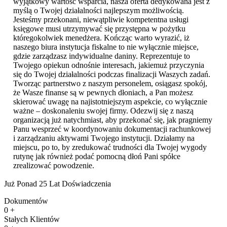
wyjątkowy wartość wsparcia, nasza oferta dedykowana jest z
myślą o Twojej działalności najlepszym możliwością.
Jesteśmy przekonani, niewątpliwie kompetentna usługi
księgowe musi utrzymywać się przystępna w pożytku
któregokolwiek menedżera. Kończąc warto wyrazić, iż
naszego biura instytucja fiskalne to nie wyłącznie miejsce,
gdzie zarządzasz indywidualne daniny. Reprezentuje to
Twojego opiekun odnośnie interesach, jakiemuż przyczynia
się do Twojej działalności podczas finalizacji Waszych zadań.
Tworząc partnerstwo z naszym personelem, osiągasz spokój,
że Wasze finanse są w pewnych dłoniach, a Pan możesz
skierować uwagę na najistotniejszym aspekcie, co wyłącznie
ważne – doskonaleniu swojej firmy. Odezwij się z naszą
organizacją już natychmiast, aby przekonać się, jak pragniemy
Panu wesprzeć w koordynowaniu dokumentacji rachunkowej
i zarządzaniu aktywami Twojego instytucji. Działamy na
miejscu, po to, by zredukować trudności dla Twojej wygody
rutynę jak również podać pomocną dłoń Pani spółce
zrealizować powodzenie.
Już Ponad 25 Lat Doświadczenia
Dokumentów
0
+
Stałych Klientów