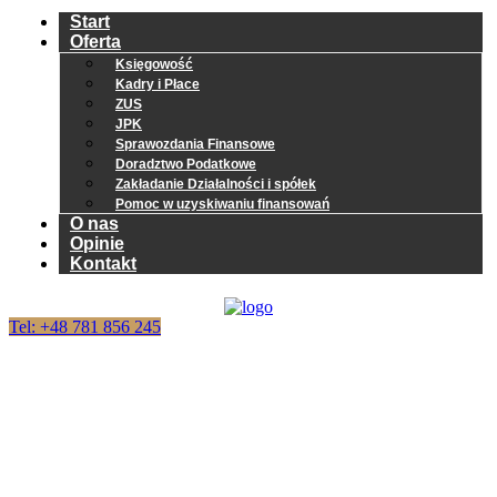
Start
Oferta
Księgowość
Kadry i Płace
ZUS
JPK
Sprawozdania Finansowe
Doradztwo Podatkowe
Zakładanie Działalności i spółek
Pomoc w uzyskiwaniu finansowań
O nas
Opinie
Kontakt
Tel: +48 781 856 245