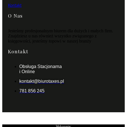
Kontakt
O Nas
Jesteśmy profesjonalnym biurem dla dużych i małych firm.
Znajdziesz u nas również wszystko związanego z
księgowości, jesteśmy topowi w naszej branży
Kontakt
Obsługa Stacjonarna
i Online
kontakt@biurotaxes.pl
781 856 245
Wykonanie: