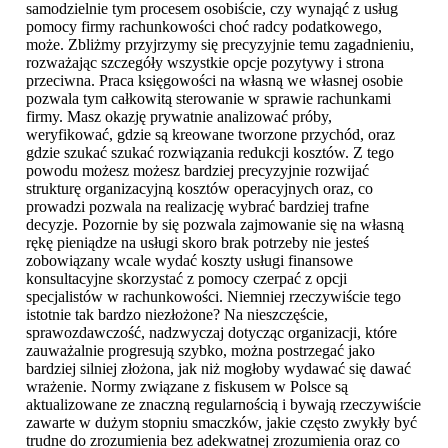
samodzielnie tym procesem osobiście, czy wynająć z usług
pomocy firmy rachunkowości choć radcy podatkowego,
może. Zbliżmy przyjrzymy się precyzyjnie temu zagadnieniu,
rozważając szczegóły wszystkie opcje pozytywy i strona
przeciwna. Praca księgowości na własną we własnej osobie
pozwala tym całkowitą sterowanie w sprawie rachunkami
firmy. Masz okazję prywatnie analizować próby,
weryfikować, gdzie są kreowane tworzone przychód, oraz
gdzie szukać szukać rozwiązania redukcji kosztów. Z tego
powodu możesz możesz bardziej precyzyjnie rozwijać
strukturę organizacyjną kosztów operacyjnych oraz, co
prowadzi pozwala na realizację wybrać bardziej trafne
decyzje. Pozornie by się pozwala zajmowanie się na własną
rękę pieniądze na usługi skoro brak potrzeby nie jesteś
zobowiązany wcale wydać koszty usługi finansowe
konsultacyjne skorzystać z pomocy czerpać z opcji
specjalistów w rachunkowości. Niemniej rzeczywiście tego
istotnie tak bardzo niezłożone? Na nieszczęście,
sprawozdawczość, nadzwyczaj dotycząc organizacji, które
zauważalnie progresują szybko, można postrzegać jako
bardziej silniej złożona, jak niż mogłoby wydawać się dawać
wrażenie. Normy związane z fiskusem w Polsce są
aktualizowane ze znaczną regularnością i bywają rzeczywiście
zawarte w dużym stopniu smaczków, jakie często zwykły być
trudne do zrozumienia bez adekwatnej zrozumienia oraz co