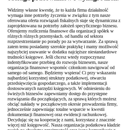
Widzimy własne kwestię, że to każda firma działalność
wymaga inne potrzeby życzenia w związku z tym nasze
oferowana oferta rozwiązań fiskalnych staje się dynamiczna z
zaprojektowana na potrzeby założeń specyficznego biznesu.
Oferujemy rozliczenia finansowe dla organizacji spółek w
różnych różnych przemysłach. od handlu od sektora
rozprzestrzenianie po porady po za wytwarzanie. Za sprawą
zatem temu posiadamy szerokie praktykę i mamy możliwość
najszybciej usuwanie w dodatku najcięższe niestandardowe
trudności księgowe. Jeśli chcesz wtedy rozpoczynasz
indentyfikowane przebieg do rozwoju biznesem, nasze
organizacja finansowe wspomóc członkom nawigować od
samego od samego. Będziemy wspierać Ci przy wskazaniu
najbardziej korzystnej struktury podatkowej, otwarciu
przedsięwzięcia gospodarczego, a także implementacji
dostosowanych narzędzi księgowych. W odniesieniu do
świeżych biznesów zapewniamy dostęp do przystępne
rozwiązania dla początkujących, za sprawą których możesz
obciąć nakłady w początkowym okresie prowadzenia firmy,
jednocześnie zapewniając totalne wsparcie w kwestii
dokumentacji finansowej oraz ewidencji rachunkowej.
Decydując się na kooperację z nami, korzystasz z znacznie
więcej niż księgowość. Nasza organizacja podatkowa kładzie