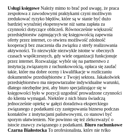
Usługi księgowe
Należy mimo to brać pod uwagę, że praca
zespołowa z zawodowymi praktykami czyni możliwym
zredukować ryzyko błędów, które są w stanie być dużo
bardziej wyraźniej ekspensywne niż sama zapłata za
czynności dotyczące obliczeń. Równocześnie większość
przedsiębiorstw zajmujących się księgowością zapewnia
oferty przez internet, co otwiera możliwość zdolność
kooperacji bez znaczenia dla związku z strefy realizowania
aktywności. To niezwykle niezwykle istotne w obecnych
czasach współczesnych, gdy wiele organizacji funkcjonuje
przez internet. Rozważając wybór się na partnerstwo z
instytucją związanym z rachunkowością, opłaca się zaufać
takie, które ma dobre oceny i kwalifikacje w rozliczaniu
dokumentów przedsiębiorstw z Twojej sektora. Jakakolwiek
przedsiębiorstwo ma niepowtarzalne indywidualne warunki,
dlatego niezbędne jest, aby biuro specjalizujące się w
księgowości było w pozycji uzgodnić prowadzone czynności
do klienta wymagań. Niektóre z nich biura świadczą
jednocześnie opiekę w gałęzi doradztwa eksperckiego
związanego z podatkami czy zastępowania biznesu podczas
kontaktów z instytucjami państwowymi, co stanowi być
sporym ułatwieniem. Nie powinno się też zlekceważyć o
istocie znawcy związanego z podatkami.
Biuro rachunkowe
Czarna Białostocka
To profesjonalista, który nie tylko