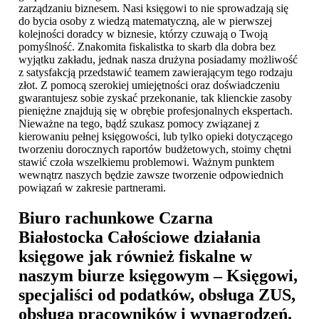
zarządzaniu biznesem. Nasi księgowi to nie sprowadzają się
do bycia osoby z wiedzą matematyczną, ale w pierwszej
kolejności doradcy w biznesie, którzy czuwają o Twoją
pomyślność. Znakomita fiskalistka to skarb dla dobra bez
wyjątku zakładu, jednak nasza drużyna posiadamy możliwość
z satysfakcją przedstawić teamem zawierającym tego rodzaju
złot. Z pomocą szerokiej umiejętności oraz doświadczeniu
gwarantujesz sobie zyskać przekonanie, tak klienckie zasoby
pieniężne znajdują się w obrębie profesjonalnych ekspertach.
Nieważne na tego, bądź szukasz pomocy związanej z
kierowaniu pełnej księgowości, lub tylko opieki dotyczącego
tworzeniu dorocznych raportów budżetowych, stoimy chętni
stawić czoła wszelkiemu problemowi. Ważnym punktem
wewnątrz naszych będzie zawsze tworzenie odpowiednich
powiązań w zakresie partnerami.
Biuro rachunkowe Czarna
Białostocka
Całościowe działania
księgowe jak również fiskalne w
naszym biurze księgowym – Księgowi,
specjaliści od podatków, obsługa ZUS,
obsługa pracowników i wynagrodzeń.