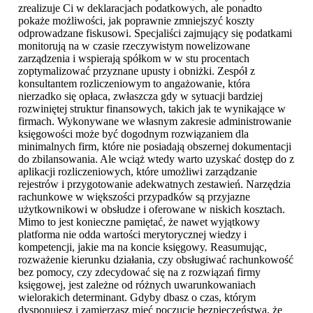
zrealizuje Ci w deklaracjach podatkowych, ale ponadto
pokaże możliwości, jak poprawnie zmniejszyć koszty
odprowadzane fiskusowi. Specjaliści zajmujący się podatkami
monitorują na w czasie rzeczywistym nowelizowane
zarządzenia i wspierają spółkom w w stu procentach
zoptymalizować przyznane upusty i obniżki. Zespół z
konsultantem rozliczeniowym to angażowanie, która
nierzadko się opłaca, zwłaszcza gdy w sytuacji bardziej
rozwiniętej struktur finansowych, takich jak te wynikające w
firmach. Wykonywane we własnym zakresie administrowanie
księgowości może być dogodnym rozwiązaniem dla
minimalnych firm, które nie posiadają obszernej dokumentacji
do zbilansowania. Ale wciąż wtedy warto uzyskać dostęp do z
aplikacji rozliczeniowych, które umożliwi zarządzanie
rejestrów i przygotowanie adekwatnych zestawień. Narzędzia
rachunkowe w większości przypadków są przyjazne
użytkownikowi w obsłudze i oferowane w niskich kosztach.
Mimo to jest konieczne pamiętać, że nawet wyjątkowy
platforma nie odda wartości merytorycznej wiedzy i
kompetencji, jakie ma na koncie księgowy. Reasumując,
rozważenie kierunku działania, czy obsługiwać rachunkowość
bez pomocy, czy zdecydować się na z rozwiązań firmy
księgowej, jest zależne od różnych uwarunkowaniach
wielorakich determinant. Gdyby dbasz o czas, którym
dysponujesz i zamierzasz mieć poczucie bezpieczeństwa, że