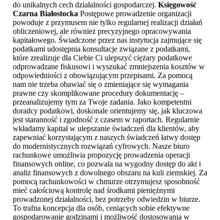
do unikalnych cech działalności gospodarczej.
Księgowość
Czarna Białostocka
Postępowe prowadzenie organizacji
powoduje z przymusem nie tylko regularnej realizacji działań
obliczeniowej, ale również precyzyjnego opracowywania
kapitałowego. Świadczone przez nas instytucja zajmujące się
podatkami udostępnia konsultacje związane z podatkami,
które zrealizuje dla Ciebie Ci ulepszyć ciężary podatkowe
odprowadzane fiskusowi i wyszukać zmniejszenia kosztów w
odpowiedniości z obowiązującym przepisami. Za pomocą
nam nie trzeba obawiać się o zmieniające się wymagania
prawne czy skomplikowane procedury dokumentację –
przeanalizujemy tym za Twoje zadania. Jako kompetentni
doradcy podatkowi, doskonale orientujemy się, jak kluczowa
jest staranność i zgodność z czasem w raportach. Regularnie
wkładamy kapitał w ulepszanie świadczeń dla klientów, aby
zapewniać korzystającym z naszych świadczeń łatwy dostęp
do modernistycznych rozwiązań cyfrowych. Nasze biuro
rachunkowe umożliwia propozycję prowadzenia operacji
finansowych online, co pozwala na wygodny dostęp do akt i
analiz finansowych z dowolnego obszaru na kuli ziemskiej. Za
pomocą rachunkowości w chmurze otrzymujesz sposobność
mieć całościową kontrolę nad środkami pieniężnymi
prowadzonej działalności, bez potrzeby odwiedzin w biurze.
To trafna koncepcja dla osób, ceniących sobie efektywne
gospodarowanie godzinami i możliwość dostosowania w