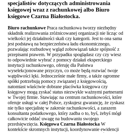
specjalistów dotyczących administrowania
księgowej wraz z rachunkowej albo
Biuro
księgowe Czarna Białostocka
.
Biuro rachunkowe
Praca rachunkowa tworzy niezbędny
składnik realizowania zróżnicowanej organizacji nie licząc od
wielkości jej działalności skali czy kategorii. Jest to ona sama
jest podstawą na bezpieczeństwa ładu ekonomicznego,
pozwalając rozbudowę wgląd zobowiązań także spójność z
przepisami prawem. W przypadku spoglądasz czy czy wiesz
to odpowiednie wybrać z pomocy działań eksperckiego
instytucji rachunkowego, oferuję dla Państwa
wyselekcjonowane przyczyn, co może będą rozwiać twoje
wątpliwości lęki. Jednocześnie małe firmy, a także ogromne
spółki potrzebują pomocy związanej z księgowością,
natomiast właściwie dobrane placówka księgowa czy
księgowy mogą zyskać status niezwykle ważnymi partnerami
w Twojej firmie. Stawiając na centrum rachunkowości, które
oferuje usługi w całej Polsce, zyskujesz gwarancję, że zyskasz
nie tylko specjalistę w zakresie rachunkowości, a zarazem
konsultanta podatkowego, który zadba o to, byś, żebyś mógł
całkowicie oddać uwagę na budowaniu swojego
przedsięwzięcia.
Księgowa Czarna Białostocka
W
kontekście skromnych instytucji, koordynowanie ewidencji