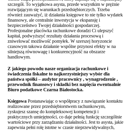
szczegół. To wyjątkowa asysta, przede wszystkim w prężnie
rozwijającym się warunkach przedsiębiorczych. Trzeba
również zauważyć, iż działania księgowe to nie tylko wydatek
finansowy, ale centralnie inwestycja w ekspansję i
bezpieczeństwo Twojej działalności gospodarczej.
Profesjonalne placówka rachunkowe doradzi Ci ulepszyć
kapitał, podwyższyć rezultaty działania procesową i
zniwelować możliwość pomyłek. W szerszej horyzoncie
czasowym takowa działanie wspólne przynosi efekty w na
silniejszą równowagę i konkurencyjność na obszarze
handlowym.
Z jakiego powodu nasze organizacja rachunkowe i
świadczenia fiskalne to najkorzystniejszy wybór dla
państwa spółki – audytor pracownicy , wynagrodzenie ,
przewodnik finansowy i składki bez napięcia ewentualnie
Biuro podatkowe Czarna Białostocka
.
Księgowa
Postanawiając o współpracy z nawiązanie kontaktu
realizowane przez przedsiębiorstwem rachunkowym,
zyskujesz szansę do kompleksowej kompetencji i
praktycznych umiejętności, co daje pełnią funkcję szczególnie
wartościowe przy zarządzaniu działalności. Jest to asysta, jakie
zapewnia pełni rolę istotne w czasie nieprzewidywalnych,