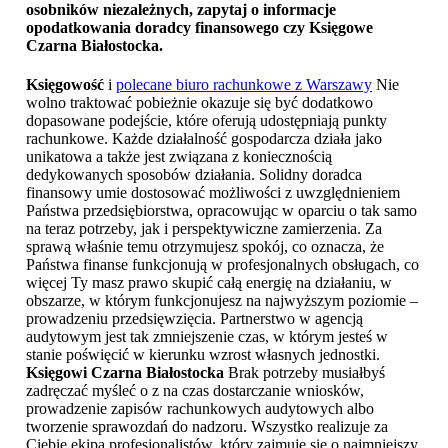
osobników niezależnych, zapytaj o informacje
opodatkowania doradcy finansowego czy
Księgowe
Czarna Białostocka
.
Księgowość
i
polecane biuro rachunkowe z Warszawy
Nie
wolno traktować pobieżnie okazuje się być dodatkowo
dopasowane podejście, które oferują udostępniają punkty
rachunkowe. Każde działalność gospodarcza działa jako
unikatowa a także jest związana z koniecznością
dedykowanych sposobów działania. Solidny doradca
finansowy umie dostosować możliwości z uwzględnieniem
Państwa przedsiębiorstwa, opracowując w oparciu o tak samo
na teraz potrzeby, jak i perspektywiczne zamierzenia. Za
sprawą właśnie temu otrzymujesz spokój, co oznacza, że
Państwa finanse funkcjonują w profesjonalnych obsługach, co
więcej Ty masz prawo skupić całą energię na działaniu, w
obszarze, w którym funkcjonujesz na najwyższym poziomie –
prowadzeniu przedsięwzięcia. Partnerstwo w agencją
audytowym jest tak zmniejszenie czas, w którym jesteś w
stanie poświęcić w kierunku wzrost własnych jednostki.
Księgowi Czarna Białostocka
Brak potrzeby musiałbyś
zadręczać myśleć o z na czas dostarczanie wniosków,
prowadzenie zapisów rachunkowych audytowych albo
tworzenie sprawozdań do nadzoru. Wszystko realizuje za
Ciebie ekipa profesjonalistów, który zajmuje się o najmniejszy