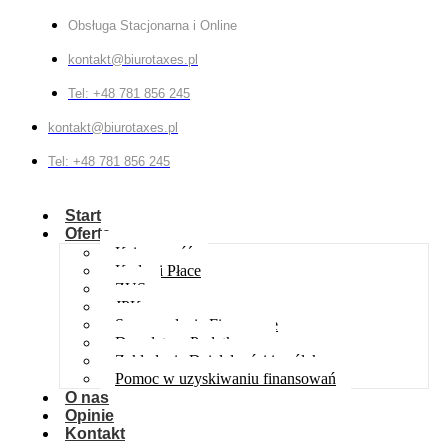
Obsługa Stacjonarna i Online
kontakt@biurotaxes.pl
Tel: +48 781 856 245
kontakt@biurotaxes.pl
Tel: +48 781 856 245
Start
Oferta
Księgowość
Kadry i Płace
ZUS
JPK
Sprawozdania Finansowe
Doradztwo Podatkowe
Zakładanie Działalności i spółek
Pomoc w uzyskiwaniu finansowań
O nas
Opinie
Kontakt