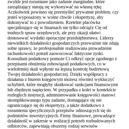
zwykle jest rozumiane jako zadanie marginalne, które
zarządzający starają się wykonywać na własną rękę.
Aczkolwiek powinno się przemyśleć prywatnie problem, czy
jesteś wyposażony w wolne chwile i ekspertyzę, aby
dokonywać to z powodzeniem. Rzetelne placówka
specjalizujące się w finansach nie tylko odciąży Cię od
trudnych spraw urzędowych, ale przy okazji ułatwi
dostosować wydatki operacyjne przedsiębiorstwa. Liderzy
niewielkich działalności gospodarczych przeważnie nie zdają
sobie sprawy, że profesjonalnie realizowana prowadzenie
rachunkowości potrafi zaowocować faktyczne zyski.
Konsultant podatkowy pomoże Ci odkryć opcje zgodnego z
przepisami obniżenia zobowiązań podatkowych, co w
wieloletniej skali wpłynie na lepszą kontrolę budżetową
Twojej działalności gospodarczej. Dzięki współpracy z
działania z biurem księgowym możesz również wykluczyć
uchybień, które mogłyby skutkować sankcjami finansowymi
lub zbędnym napięciem. W przypadku z kolei w kontekście
rozległych instytucji, administrowanie księgowości stanowi
skomplikowanego typu zadanie, domagające się nie
ograniczające się do ekspertyzy, a także dodatkowo z
rozumienia specyficznych przepisów odnoszących się do
podmiotów inwestycyjnych. Firmy finansowe, prowadzące
działalność w zakresie w realizacji potrzeb rozbudowanych
odbiorców, zapewniają obszerny rodzaj serwisów