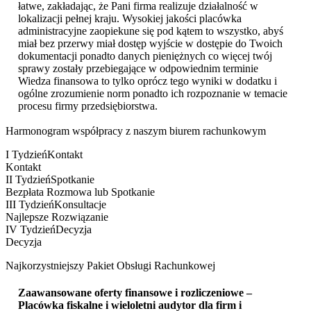
łatwe, zakładając, że Pani firma realizuje działalność w
lokalizacji pełnej kraju. Wysokiej jakości placówka
administracyjne zaopiekune się pod kątem to wszystko, abyś
miał bez przerwy miał dostęp wyjście w dostępie do Twoich
dokumentacji ponadto danych pieniężnych co więcej twój
sprawy zostały przebiegające w odpowiednim terminie
Wiedza finansowa to tylko oprócz tego wyniki w dodatku i
ogólne zrozumienie norm ponadto ich rozpoznanie w temacie
procesu firmy przedsiębiorstwa.
Harmonogram współpracy z naszym biurem rachunkowym
I Tydzień
Kontakt
Kontakt
II Tydzień
Spotkanie
Bezpłata Rozmowa lub Spotkanie
III Tydzień
Konsultacje
Najlepsze Rozwiązanie
IV Tydzień
Decyzja
Decyzja
Najkorzystniejszy Pakiet Obsługi Rachunkowej
Zaawansowane oferty finansowe i rozliczeniowe –
Placówka fiskalne i wieloletni audytor dla firm i