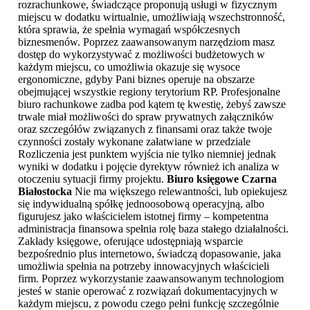
rozrachunkowe, świadczące proponują usługi w fizycznym
miejscu w dodatku wirtualnie, umożliwiają wszechstronność,
która sprawia, że spełnia wymagań współczesnych
biznesmenów. Poprzez zaawansowanym narzędziom masz
dostęp do wykorzystywać z możliwości budżetowych w
każdym miejscu, co umożliwia okazuje się wysoce
ergonomiczne, gdyby Pani biznes operuje na obszarze
obejmującej wszystkie regiony terytorium RP. Profesjonalne
biuro rachunkowe zadba pod kątem tę kwestię, żebyś zawsze
trwale miał możliwości do spraw prywatnych załączników
oraz szczegółów związanych z finansami oraz także twoje
czynności zostały wykonane załatwiane w przedziale
Rozliczenia jest punktem wyjścia nie tylko niemniej jednak
wyniki w dodatku i pojęcie dyrektyw również ich analiza w
otoczeniu sytuacji firmy projektu.
Biuro księgowe Czarna
Białostocka
Nie ma większego relewantności, lub opiekujesz
się indywidualną spółkę jednoosobową operacyjną, albo
figurujesz jako właścicielem istotnej firmy – kompetentna
administracja finansowa spełnia rolę baza stałego działalności.
Zakłady księgowe, oferujące udostępniają wsparcie
bezpośrednio plus internetowo, świadczą dopasowanie, jaka
umożliwia spełnia na potrzeby innowacyjnych właścicieli
firm. Poprzez wykorzystanie zaawansowanym technologiom
jesteś w stanie operować z rozwiązań dokumentacyjnych w
każdym miejscu, z powodu czego pełni funkcję szczególnie