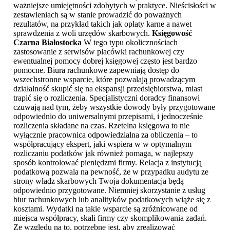
ważniejsze umiejętności zdobytych w praktyce. Nieścisłości w
zestawieniach są w stanie prowadzić do poważnych
rezultatów, na przykład takich jak opłaty karne a nawet
sprawdzenia z woli urzędów skarbowych.
Księgowość
Czarna Białostocka
W tego typu okolicznościach
zastosowanie z serwisów placówki rachunkowej czy
ewentualnej pomocy dobrej księgowej często jest bardzo
pomocne. Biura rachunkowe zapewniają dostęp do
wszechstronne wsparcie, które pozwalają prowadzącym
działalność skupić się na ekspansji przedsiębiorstwa, miast
trapić się o rozliczenia. Specjalistyczni doradcy finansowi
czuwają nad tym, żeby wszystkie dowody były przygotowane
odpowiednio do uniwersalnymi przepisami, i jednocześnie
rozliczenia składane na czas. Rzetelna księgowa to nie
wyłącznie pracownica odpowiedzialna za obliczenia – to
współpracujący ekspert, jaki wspiera w w optymalnym
rozliczaniu podatków jak również pomaga, w najlepszy
sposób kontrolować pieniędzmi firmy. Relacja z instytucją
podatkową pozwala na pewność, że w przypadku audytu ze
strony władz skarbowych Twoja dokumentacja będą
odpowiednio przygotowane. Niemniej skorzystanie z usług
biur rachunkowych lub analityków podatkowych wiąże się z
kosztami. Wydatki na takie wsparcie są zróżnicowane od
miejsca współpracy, skali firmy czy skomplikowania zadań.
Ze względu na to, potrzebne jest, aby zrealizować