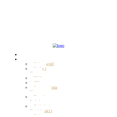
Start
Oferta
Księgowość
Kadry i
Płace
ZUS
JPK
Sprawozdania
Finansowe
Doradztwo
Podatkowe
Zakładanie
Działalności i
spółek