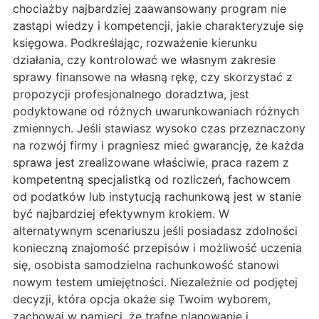
chociażby najbardziej zaawansowany program nie
zastąpi wiedzy i kompetencji, jakie charakteryzuje się
księgowa. Podkreślając, rozważenie kierunku
działania, czy kontrolować we własnym zakresie
sprawy finansowe na własną rękę, czy skorzystać z
propozycji profesjonalnego doradztwa, jest
podyktowane od różnych uwarunkowaniach różnych
zmiennych. Jeśli stawiasz wysoko czas przeznaczony
na rozwój firmy i pragniesz mieć gwarancję, że każda
sprawa jest zrealizowane właściwie, praca razem z
kompetentną specjalistką od rozliczeń, fachowcem
od podatków lub instytucją rachunkową jest w stanie
być najbardziej efektywnym krokiem. W
alternatywnym scenariuszu jeśli posiadasz zdolności
konieczną znajomość przepisów i możliwość uczenia
się, osobista samodzielna rachunkowość stanowi
nowym testem umiejętności. Niezależnie od podjętej
decyzji, która opcja okaże się Twoim wyborem,
zachowaj w pamięci, że trafne planowanie i