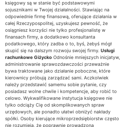
księgowy są w stanie być podstawowymi
sojusznikami w Twojej działalności. Stawiając na
odpowiednie firmę finansową, oferujące działania w
całej Rzeczypospolitej, uzyskujesz pewność, że
osiągniesz korzyści nie tylko profesjonalistę w
finansach firmy, a dodatkowo konsultanta
podatkowego, który zadba o to, byś, żebyś mógł
skupić się na dalszym rozwoju swojej firmy.
Usługi
rachunkowe Giżycko
Odnośnie mniejszych inicjatyw,
administrowanie sprawozdawczości przeważnie
bywa traktowane jako działanie poboczne, które
kierownicy próbują zarządzać sami. Aczkolwiek
należy przedstawić samemu sobie pytanie, czy
posiadasz wolne chwile i kompetencje, aby robić to
celowo. Wykwalifikowane instytucja księgowe nie
tylko odciąży Cię od skomplikowanych spraw
urzędowych, ale ponadto ułatwi obniżyć nakłady
spółki. Osoby kierujące mikroprzedsiębiorstw często
nie rozumieją, że poprawnie prowadzona