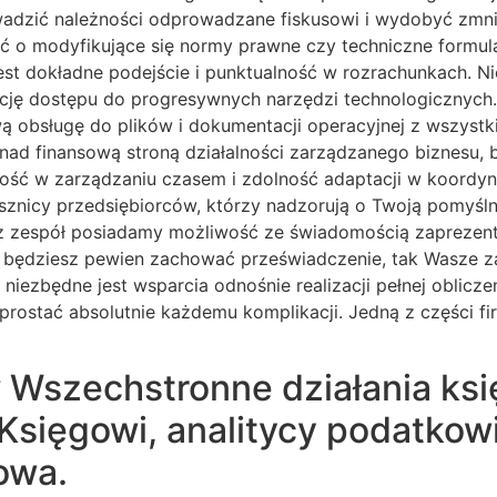
rowadzić należności odprowadzane fiskusowi i wydobyć z
ć o modyfikujące się normy prawne czy techniczne formul
est dokładne podejście i punktualność w rozrachunkach. 
cję dostępu do progresywnych narzędzi technologicznych
wą obsługę do plików i dokumentacji operacyjnej z wszystk
nad finansową stroną działalności zarządzanego biznesu, 
ć w zarządzaniu czasem i zdolność adaptacji w koordynacji 
jusznicy przedsiębiorców, którzy nadzorują o Twoją pomyśl
nasz zespół posiadamy możliwość ze świadomością zaprez
u będziesz pewien zachować przeświadczenie, tak Wasze 
iezbędne jest wsparcia odnośnie realizacji pełnej oblicz
sprostać absolutnie każdemu komplikacji. Jedną z części
w
Wszechstronne działania ks
 Księgowi, analitycy podatkow
owa.