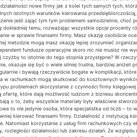
e działalności nowe firmy jak z kolei tych samych tych, k
nych istotnych warunków kierowania przedsiębiorczością, 
ażenie jeśli zająć tym tym problemem samodzielnie, choć p
ę dokładniej temu, rozważając wszystkie opcje procenty r
anie w sprawie finansami firmy. Masz okazję osobiście oce
ki tej metodzie mogą masz okazję lepiej zrozumieć organiz
endent fundusze operacyjne skoro nic nie musisz nie wy
ej czyżby to istotnie do tego stopnia przystępne? W rzeczy
, okazuje się być o wiele silniej trudna, bardziej aniżeli
ularnie i bywają rzeczywiście bogate w komplikacji, któr
cia w rachunkach mogą skutkować do kosztownych wyników,
ypu problemach skorzystanie z czynności firmy księgowej
ną ofertę, które dają możliwość ludziom z biznesu skoncen
bają o to, żeby wszystkie materiały były właściwie stwor
gowa to nie jedynie osoba, która specjalistka od liczb – 
wniej kierować finansami firmy. Działalność z instytucją
. Natomiast korzystanie z usług firm rachunkowych czy e
y, rozległości działalności lub zakresu działań. Ze względ