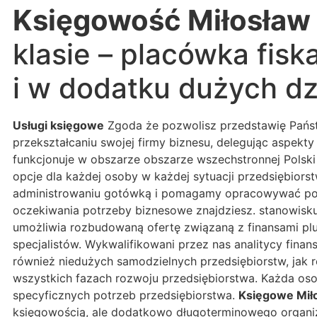
Księgowość Miłosław
klasie – placówka fis
i w dodatku dużych dzi
Usługi księgowe
Zgoda że pozwolisz przedstawię Państ
przekształcaniu swojej firmy biznesu, delegując aspe
funkcjonuje w obszarze obszarze wszechstronnej Polski t
opcje dla każdej osoby w każdej sytuacji przedsiębiors
administrowaniu gotówką i pomagamy opracowywać po r
oczekiwania potrzeby biznesowe znajdziesz. stanowisku
umożliwia rozbudowaną ofertę związaną z finansami pl
specjalistów. Wykwalifikowani przez nas analitycy fina
również niedużych samodzielnych przedsiębiorstw, jak 
wszystkich fazach rozwoju przedsiębiorstwa. Każda os
specyficznych potrzeb przedsiębiorstwa.
Księgowe Mił
księgowością, ale dodatkowo długoterminowego organi