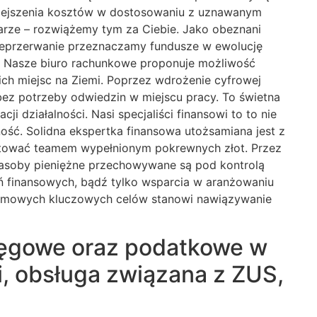
mniejszenia kosztów w dostosowaniu z uznawanym
arze – rozwiążemy tym za Ciebie. Jako obeznani
Nieprzerwanie przeznaczamy fundusze w ewolucję
. Nasze biuro rachunkowe proponuje możliwość
ich miejsc na Ziemi. Poprzez wdrożenie cyfrowej
bez potrzeby odwiedzin w miejscu pracy. To świetna
działalności. Nasi specjaliści finansowi to to nie
ność. Solidna ekspertka finansowa utożsamiana jest z
entować teamem wypełnionym pokrewnych złot. Przez
zasoby pieniężne przechowywane są pod kontrolą
eń finansowych, bądź tylko wsparcia w aranżowaniu
 firmowych kluczowych celów stanowi nawiązywanie
ięgowe oraz podatkowe w
i, obsługa związana z ZUS,