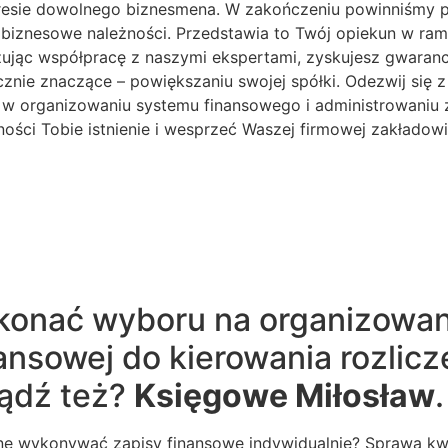
eresie dowolnego biznesmena. W zakończeniu powinniśmy po
z biznesowe należności. Przedstawia to Twój opiekun w r
ązując współpracę z naszymi ekspertami, zyskujesz gwaran
nie znaczące – powiększaniu swojej spółki. Odezwij się z
e w organizowaniu systemu finansowego i administrowaniu 
dności Tobie istnienie i wesprzeć Waszej firmowej zakłado
okonać wyboru na organizowan
nsowej do kierowania rozlicz
ądź też?
Księgowe Miłosław
.
wne wykonywać zapisy finansowe indywidualnie? Sprawa kw