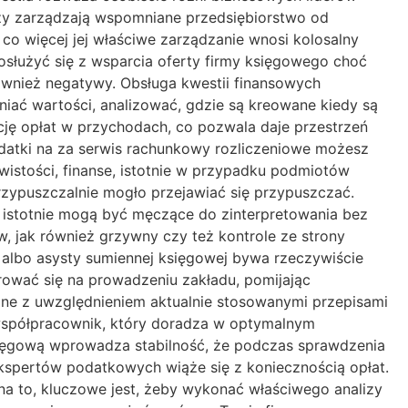
tórzy zarządzają wspomniane przedsiębiorstwo od
co więcej jej właściwe zarządzanie wnosi kolosalny
osłużyć się z wsparcia oferty firmy księgowego choć
ównież negatywy. Obsługa kwestii finansowych
niać wartości, analizować, gdzie są kreowane kiedy są
ację opłat w przychodach, co pozwala daje przestrzeń
datki na za serwis rachunkowy rozliczeniowe możesz
wistości, finanse, istotnie w przypadku podmiotów
 przypuszczalnie mogło przejawiać się przypuszczać.
e istotnie mogą być męczące do zinterpretowania bez
 jak również grzywny czy też kontrole ze strony
 albo asysty sumiennej księgowej bywa rzeczywiście
trować się na prowadzeniu zakładu, pomijając
zone z uwzględnieniem aktualnie stosowanymi przepisami
to współpracownik, który doradza w optymalnym
 księgową wprowadza stabilność, że podczas sprawdzenia
kspertów podatkowych wiąże się z koniecznością opłat.
u na to, kluczowe jest, żeby wykonać właściwego analizy