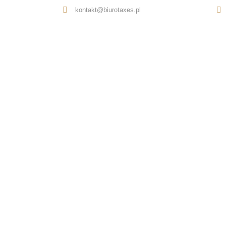
kontakt@biurotaxes.pl
Oferta
O nas
Opinie
Kontakt