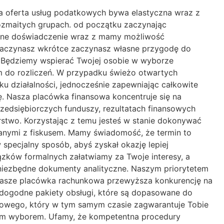
a oferta usług podatkowych bywa elastyczna wraz z
ozmaitych grupach. od początku zaczynając
erne doświadczenie wraz z mamy możliwość
 zaczynasz wkrótce zaczynasz własne przygodę do
 Będziemy wspierać Twojej osobie w wyborze
rm do rozliczeń. W przypadku świeżo otwartych
ku działalności, jednocześnie zapewniając całkowite
ę. Nasza placówka finansowa koncentruje się na
zedsiębiorczych funduszy, rezultatach finansowych
stwo. Korzystając z temu jesteś w stanie dokonywać
zanymi z fiskusem. Mamy świadomość, że termin to
pecjalny sposób, abyś zyskał okazję lepiej
ków formalnych załatwiamy za Twoje interesy, a
ć niezbędne dokumenty analityczne. Naszym priorytetem
. Nasze placówka rachunkowa przewyższa konkurencję na
y dogodne pakiety obsługi, które są dopasowane do
owego, który w tym samym czasie zagwarantuje Tobie
nym wyborem. Ufamy, że kompetentna procedury