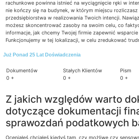
rachunkowe powinna istnieć na wyciągnięcie ręki w int
nie kończy się na budynek, w którym miejscu rozliczas
przedsiębiorstwa w realizowania Twoich intencji. Nawi
możesz skoncentrować zasoby na swoim celu, co faktycz
informacje, jak chcemy Twojej firmie zapewnić wsparci
Funkcjonujemy w tej lokalizacji, w celu zredukować tru
Już Ponad 25 Lat Doświadczenia
Dokumentów
Stałych Klientów
Pism
0
+
0
+
0
+
Z jakich względów warto d
dotyczące dokumentacji fina
sprawozdań podatkowych b
Oceniałeś chciałeś kiedyś tam, czy możliwe czy senso