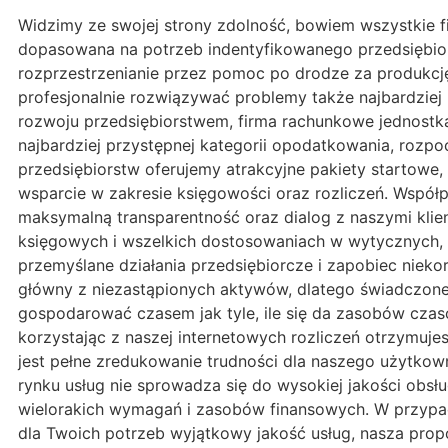
Widzimy ze swojej strony zdolność, bowiem wszystkie 
dopasowana na potrzeb indentyfikowanego przedsiębior
rozprzestrzenianie przez pomoc po drodze za produkcj
profesjonalnie rozwiązywać problemy także najbardzie
rozwoju przedsiębiorstwem, firma rachunkowe jednost
najbardziej przystępnej kategorii opodatkowania, rozp
przedsiębiorstw oferujemy atrakcyjne pakiety startowe,
wsparcie w zakresie księgowości oraz rozliczeń. Współp
maksymalną transparentność oraz dialog z naszymi klie
księgowych i wszelkich dostosowaniach w wytycznych, 
przemyślane działania przedsiębiorcze i zapobiec niek
główny z niezastąpionych aktywów, dlatego świadczone 
gospodarować czasem jak tyle, ile się da zasobów cza
korzystając z naszej internetowych rozliczeń otrzymuj
jest pełne zredukowanie trudności dla naszego użytko
rynku usług nie sprowadza się do wysokiej jakości obs
wielorakich wymagań i zasobów finansowych. W przypa
dla Twoich potrzeb wyjątkowy jakość usług, nasza pro