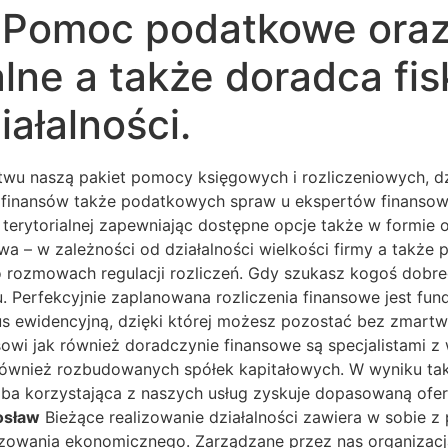
Pomoc podatkowe oraz 
kalne a także doradca f
ałalności.
wu naszą pakiet pomocy księgowych i rozliczeniowych, dz
kty finansów także podatkowych spraw u ekspertów finans
erytorialnej zapewniając dostępne opcje także w formie onl
twa – w zależności od działalności wielkości firmy a takż
ozmowach regulacji rozliczeń. Gdy szukasz kogoś dobreg
. Perfekcyjnie zaplanowana rozliczenia finansowe jest fu
us ewidencyjną, dzięki której możesz pozostać bez zmart
nsowi jak również doradczynie finansowe są specjalistami
również rozbudowanych spółek kapitałowych. W wyniku tak
oba korzystająca z naszych usług zyskuje dopasowaną ofer
osław
Bieżące realizowanie działalności zawiera w sobie z 
zowania ekonomicznego. Zarządzane przez nas organizacj