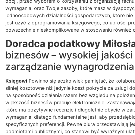
opcji, przed wyborem o korzystaniu z organizacją ra
wymagania, oraz Twoje zasoby, które masz w dyspozycji
jednoosobowych działalności gospodarczych, które nie 
jest użyć z oprogramowania księgowego, co uprości pr
powszechnie nieskomplikowane w stosowaniu również do
Doradca podatkowy Miłosł
biznesów – wysokiej jakości
zarządzanie wynagrodzeniam
Księgowi
Powinno się aczkolwiek pamiętać, że kolabora
silniej kosztowne niż jedynie koszt pokrycia za usług
na sposobność działania razem bez względu na położeni
większość biznesów pracuje elektronicznie. Zastanawiaj
które ma pozytywne recenzje i długoletnie obycie w zar
wymagania, dlatego fundamentalne jest, aby przedsięb
specyficznych preferencji. Pewne biura przedstawiają 
podmiotami publicznymi, co stanowi być wyraźnym ułat