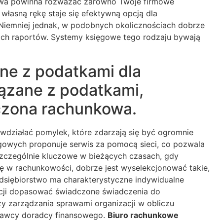
cowa powinna rozważać zarówno Twoje firmowe
łasną rękę staje się efektywną opcją dla
 Niemniej jednak, w podobnych okolicznościach dobrze
ich raportów. Systemy księgowe tego rodzaju bywają
ne z podatkami dla
iązane z podatkami,
czona rachunkowa.
wdziałać pomylek, które zdarzają się być ogromnie
ęgowych proponuje serwis za pomocą sieci, co pozwala
szczególnie kluczowe w bieżących czasach, gdy
ię w rachunkowości, dobrze jest wyselekcjonować takie,
zedsiębiorstwo ma charakterystyczne indywidualne
ncji dopasować świadczone świadczenia do
zy zarządzania sprawami organizacji w obliczu
znawcy doradcy finansowego.
Biuro rachunkowe