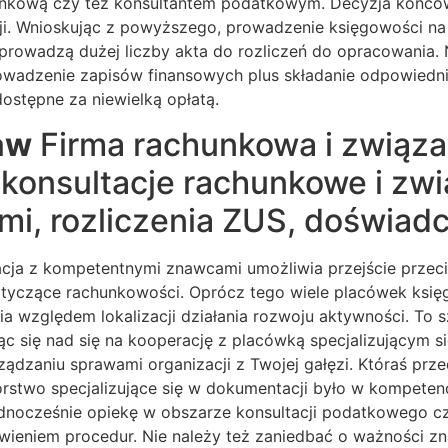
chunkową czy też konsultantem podatkowym. Decyzja koń
. Wnioskując z powyższego, prowadzenie księgowości na w
prowadzą dużej liczby akta do rozliczeń do opracowania.
owadzenie zapisów finansowych plus składanie odpowiedn
stępne za niewielką opłatą.
aw
Firma rachunkowa i związa
 konsultacje rachunkowe i zw
i, rozliczenia ZUS, doświad
cja z kompetentnymi znawcami umożliwia przejście przeci
i dotyczące rachunkowości. Oprócz tego wiele placówek ksi
a względem lokalizacji działania rozwoju aktywności. To 
ąc się nad się na kooperację z placówką specjalizującym s
ządzaniu sprawami organizacji z Twojej gałęzi. Któraś pr
iorstwo specjalizujące się w dokumentacji było w kompete
jednocześnie opiekę w obszarze konsultacji podatkowego c
wieniem procedur. Nie należy też zaniedbać o ważności 