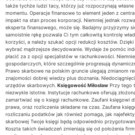
także tychże ludzi tacy, którzy już rozpoczynają własn
momentu. Operacje finansowe to element jeden z central
impakt na stan proces korporacji. Niemniej jednak rozw
eksperta finansowego, może się. Badajmy przyjrzymy si
samoistnie rękę pozwala Ci tym całkowitą kontrolę wład
korzyści, a należy szukać opcji redukcji kosztów. Dzię
wybrać mądrzejsze decydowanie. Wydaje że pomóc indep
płacić za z opcji specjalistów w rachunkowości. Niemni
gospodarczych, które szczególnie progresują dynamicznie
Prawo skarbowe na polskim gruncie ulegają zmianom reg
znajomości dobrej wiedzy plus doznania. Niedociągnię
urzędów skarbowych.
Księgowość Miłosław
Przy tego t
niezwykle istotne. Instytucje rachunkowe oferują złożo
zamartwiać się o księgi rachunkowe. Zaufani księgowi d
prawa, oraz rozliczenia składane na czas. Zaufana księ
rozliczaniu podatków jak również pomaga, jak najefekty
skarbowej Twoje księgi będą odpowiednio przygotowane
Koszta takich świadczeń zmieniają się od położenia firm