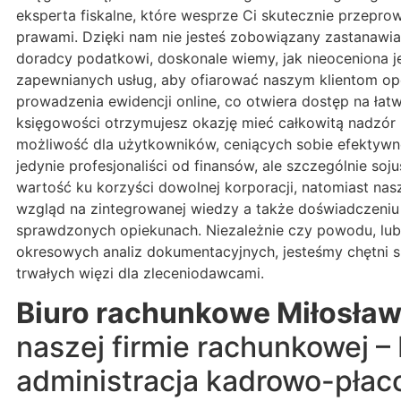
eksperta fiskalne, które wesprze Ci skutecznie przep
prawami. Dzięki nam nie jesteś zobowiązany zastanawia
doradcy podatkowi, doskonale wiemy, jak nieoceniona j
zapewnianych usług, aby ofiarować naszym klientom op
prowadzenia ewidencji online, co otwiera dostęp na łat
księgowości otrzymujesz okazję mieć całkowitą nadzór 
możliwość dla użytkowników, ceniących sobie efektywnoś
jedynie profesjonaliści od finansów, ale szczególnie so
wartość ku korzyści dowolnej korporacji, natomiast 
wzgląd na zintegrowanej wiedzy a także doświadczeni
sprawdzonych opiekunach. Niezależnie czy powodu, lub n
okresowych analiz dokumentacyjnych, jesteśmy chętni 
trwałych więzi dla zleceniodawcami.
Biuro rachunkowe Miłosła
naszej firmie rachunkowej –
administracja kadrowo-płac