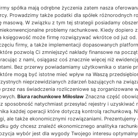
firmy spółka mają odrębne życzenia zatem nasza oferowan
cy. Prowadzimy także podatki dla spółek różnorodnych r
ę masową. W związku z tym tej strategii posiadamy obsz
j niekonwencjonalne problemy rachunkowe. Kiedy dopiero
ka księgowość może firmę rozwiązywać wkrótce od już od.
oczęciu firmy, a także implementacji dopasowanych platfo
 które pozwolą Ci zmniejszyć nakłady finansowe na począt
racując z nami, osiągasz coś znacznie więcej niż ewidencj
ntami. Bez przerwy powiadamiamy użytkownika o stanie pr
które mogą być istotne mieć wpływ na Waszą przedsiębior
orzystnych nieprzewidzianych zdarzeń bazujących na zwią
przez nas świadczenia rozliczeniowe są zorganizowane w s
sowych.
Biura rachunkowe Miłosław
Znaczna część obowiąz
esz sposobność natychmiast przesyłać rejestry i uzyskiwa
wnika każdej operacji które dotyczą kontrolą rachunkową
ługi, ale także ekonomicznymi rozwiązaniami. Prezentujem
dku gdy chcesz znaleźć ekonomicznego analityka rachunk
pozycja wybór jest dla wygody Twojego interesu optymal