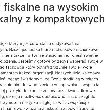
fiskalne na wysokim
iskalny z kompaktowych
ięki którym jesteś w stanie dedykować na
owych. Nasza jednostka biuro rachunkowe rachunkowe
ine a także i w formie stacjonarnie. To jest świetne
e położenia. Jesteśmy gotowi by żebyś wspierać Twoje w
o fachowca który potrafi zrozumie Twoje Twoje
ndamentem każdej organizacji. Naszych dział księgowy
wień, będąc świadomym, że Twoje środki są w rękach
 z wieloletnim doświadczeniem w zapewnianiu wsparcia
iej praktyki doskonale znamy oczekiwania firm we
tę, co daje możliwość dostosować nasze usługi do
przymusem nie tylko ciągłej serwisu związanej z
a finansowe związane z fiskusem zapewnia asystę