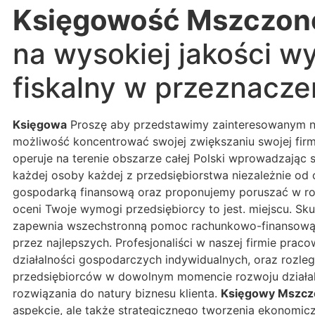
Księgowość Mszczo
na wysokiej jakości wy
fiskalny w przeznacze
Księgowa
Proszę aby przedstawimy zainteresowanym na
możliwość koncentrować swojej zwiększaniu swojej firm
operuje na terenie obszarze całej Polski wprowadzając s
każdej osoby każdej z przedsiębiorstwa niezależnie od
gospodarką finansową oraz proponujemy poruszać w roz
oceni Twoje wymogi przedsiębiorcy to jest. miejscu. 
zapewnia wszechstronną pomoc rachunkowo-finansową a
przez najlepszych. Profesjonaliści w naszej firmie praco
działalności gospodarczych indywidualnych, oraz rozle
przedsiębiorców w dowolnym momencie rozwoju działaln
rozwiązania do natury biznesu klienta.
Księgowy Mszc
aspekcie, ale także strategicznego tworzenia ekonomic