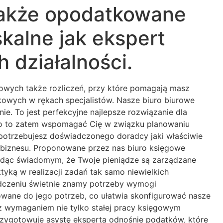
także opodatkowane
skalne jak ekspert
 działalności.
wych także rozliczeń, przy które pomagają masz
kowych w rękach specjalistów. Nasze biuro biurowe
ie. To jest perfekcyjne najlepsze rozwiązanie dla
i po to zatem wspomagać Cię w związku planowaniu
potrzebujesz doświadczonego doradcy jaki właściwie
 biznesu. Proponowane przez nas biuro księgowe
ędąc świadomym, że Twoje pieniądze są zarządzane
ktyką w realizacji zadań tak samo niewielkich
iadczeniu świetnie znamy potrzeby wymogi
wane do jego potrzeb, co ułatwia skonfigurować nasze
z wymaganiem nie tylko stałej pracy księgowym
rzygotowuje asystę eksperta odnośnie podatków, które