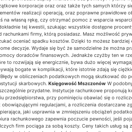
zątkowe korporacje oraz oraz także tych samych którzy si
elementów realizacji operacją, oraz poprawne prawidłowe o
ymś na własną rękę, czy otrzymać pomoc z wsparcia wsparc
kładnie tej kwestii, szukając wszystkie dostępne procen
 rachunkami firmy, którą posiadasz. Masz możliwość prywa
ukać oceniać spadku kosztów. Dzięki to możesz bardziej e
dome decyzje. Wydaje się być że samodzielne że można p
ocy doradców finansowych. Jednakże czyżby ten w rzeczy
óre to rozwijają się energicznie, bywa dużo więcej wymag
ywają bogate w komplikacji, które istotnie zdają się cięż
. Błędy w obliczeniach podatkowych mogą skutkować do p
nstytucji skarbowych.
Księgowość Mszczonów
W podobnyc
ę szczególnie przydatne. Instytucje rachunkowe proponują 
u przedsiębiorstwa, przy pominięciu obawiać się o rozlic
bowiązującymi regulacjami, a rozliczenia dostarczane zgo
pierająca, jaki usprawnia w zmniejszeniu obciążeń podatk
ra rachunkowego zapewnia poczucie pewności, jeśli pojaw
ych firm pociąga za sobą koszty. Ceny takich usług są za