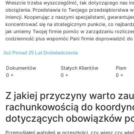
Wreszcie trzeba wyszczególnić, tak dotyczącego nas in
obciążenia. Przedstawia to Twojego przedsiębiorstwa w
intencji. Kooperując z naszymi specjalistami, gwarant
koncentrować się na strategicznym punkcie, co najbardzi
jak umiemy Twojej firmie pomóc w zarządzaniu rozlicze
codzienność plus wspomóc Pani firmie doprowadzić do 
Już Ponad 25 Lat Doświadczenia
Dokumentów
Stałych Klientów
Pism
0
+
0
+
0
+
Z jakiej przyczyny warto za
rachunkowością do koordyno
dotyczących obowiązków p
Przemyślałeś wątpiłeś w przeszłości, czy wiesz czy wł