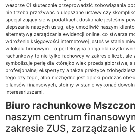
wesprze Ci skutecznie przeprowadzić zobowiązania p
nie trzeba przeżywać o ulepszane ustawy czy skompliko
specjalizujący się w podatkach, doskonale jesteśmy pew
ulepszanie naszych usług, aby umożliwić naszym klient
alternatywę zarządzania ewidencji online, co stwarza m
wdrożenie księgowości internetowej jesteś w stanie mi
w lokalu firmowym. To perfekcyjna opcja dla użytkown
rachunkowy to nie tylko fachowcy w zakresie liczb, ale 
symbolizuje perłę dla którejkolwiek przedsiębiorstwa, 
profesjonalnej ekspertyzy a także praktyce zdobędzie
tego czy tego, albo niezbędne jest opieki podczas obs
bilansów finansowych, stoimy w stanie wykonać dowol
interesariuszami.
Biuro rachunkowe Mszczo
naszym centrum finansowym 
zakresie ZUS, zarządzanie k