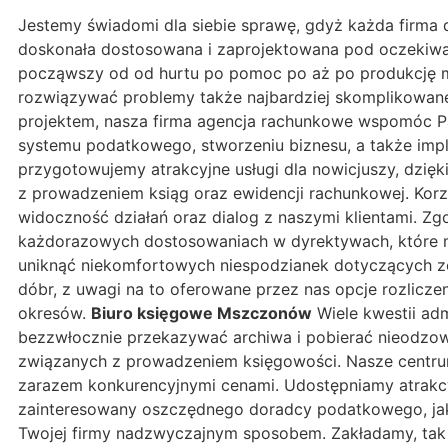
Jestemy świadomi dla siebie sprawę, gdyż każda firma d
doskonała dostosowana i zaprojektowana pod oczekiwań
począwszy od od hurtu po pomoc po aż po produkcję 
rozwiązywać problemy także najbardziej skomplikowane
projektem, nasza firma agencja rachunkowe wspomóc P
systemu podatkowego, stworzeniu biznesu, a także im
przygotowujemy atrakcyjne usługi dla nowicjuszy, dzię
z prowadzeniem ksiąg oraz ewidencji rachunkowej. Korz
widoczność działań oraz dialog z naszymi klientami. 
każdorazowych dostosowaniach w dyrektywach, które mog
uniknąć niekomfortowych niespodzianek dotyczących z
dóbr, z uwagi na to oferowane przez nas opcje rozlicze
okresów.
Biuro księgowe Mszczonów
Wiele kwestii ad
bezzwłocznie przekazywać archiwa i pobierać nieodzow
związanych z prowadzeniem księgowości. Nasze centru
zarazem konkurencyjnymi cenami. Udostępniamy atrakcy
zainteresowany oszczędnego doradcy podatkowego, jakiż
Twojej firmy nadzwyczajnym sposobem. Zakładamy, tak