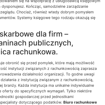
ecydowaniem się na współpracę z usługodawcą księgowym
 dysponujesz. Kończąc, samodzielne zarządzanie
 przeglądu. Chociaż, również wtedy dobrym pomysłem
kumentów. Systemy księgowe tego rodzaju okazują się
skarbowe dla firm –
ninach publicznych,
nica rachunkowa.
uje obronić się przed pomylek, które mają możliwość
zość instytucji związanych z rachunkowością zaprasza
prowadzenia działalności organizacji. To godne uwagi
 działania z instytucją związanym z rachunkowością,
j branży. Każda instytucja ma unikalne indywidualne
e oferty do specyficznych wymagań. Tylko niektóre
jednostki gospodarczej przed jednostkami
specjalisty dotyczącego podatków.
Biuro rachunkowe