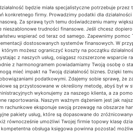
ziałalność będzie miała specjalistyczne potrzebuje przez 
 konkretnego firmy. Prowadzimy podatki dla działalności
masową. Za sprawą tych temu doświadczeniu mamy więks
 nieszablonowe trudności finansowe. Jeśli chcesz dopiero
aństwu wspierać od teraz od samego. Zapewnimy pomoc Tw
plementacji dostosowanych systemów finansowych. W przy
ki którym możesz ograniczyć koszty na początku działalno
ystając z naszych usług, osiągasz rozszerzone wsparcie r
Zgodnie z harmonogramem powiadamiamy Twoją osobę o stan
ą mieć impakt na Twoją działalność biznes. Dzięki temu 
obowiązaniami podatkowymi. Zdajemy sobie sprawę, że za
niowe są przystosowane w określony metodę, abyś był w sta
ministracyjnych wykonujemy za naszego klienta, a za po
ne raportowania. Naszym ważnym dążeniem jest jak najsze
m rachunkowe eksponuje swoją przewagę na obszarze handl
jne pakiety usług, które są dopasowane do zróżnicowanyc
 równocześnie umożliwi Twojej firmie topowy klasę działa
 kompetentna obsługa księgowa powinna pozostać możliw