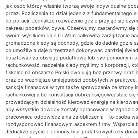
jak osób którzy właśnie tworzą swoje indywidualne poc
przez. Rozliczenia to dział jeden z z fundamentalnego 
korporacji. Jednakże rozważenie gdzie przyjąć się cz
zakresu podatków, bywa. Obserwujmy zastanówmy się do
swoim wysiłkiem daje Ci Wam całkowitą zarządzanie nad
gromadzone kiedy są dochody, gdzie dokładnie gdzie sz
co umożliwia daje przestrzeń dokonywać bardziej świa
kosztować za obsługę podatkowe lub być pomocnym pom
rachunkowość, naczelnie kiedy myślimy o korporacji, kt
fiskalne na obszarze Polski ewoluują bez przerwy oraz b
oraz co ważniejsze umiejętności zdobytych w praktyce
sankcje finansowe w tym także sprawdzenia ze strony i
rachunkowej albo konsultacji dobrej księgowej staje si
prowadzącym działalność kierować energię na kierowani
aby wszystkie dowody zostały opracowane w zgodzie z o
pracownica odpowiedzialna za obliczenia – to osoba ws
rozdysponować finansowym aspektem firmy. Wsparcie biu
Jednakże użycie z pomocy biur podatkowych czy doradcz