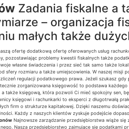
nów
Zadania fiskalne a 
miarze – organizacja fi
niu małych także dużych
szą ofertę dodatkową ofertę oferowanych usług rachunko
y, pozostawiając problemy kwestii fiskalnych także podat
woje własne świadczenia i przez sieć tak samo także lokaln
 od sfery rozmiaru a także umiejscowienia. W naszej misj
liczeń regulacji podatkowego prawa. Jeżeli szukasz gdy 
Skutecznie zorganizowana księgowość to podstawa każdego
 także księgową, która pozwoli Ci mieć spokojny sen, b
wnicy księgowi i rachunkarki to eksperci z długotrwałą pra
głych firm o strukturze kapitałowej. Dzięki naszemu dośw
ości. Każdy z naszych klientów zyskuje podejście dopaso
zonów
Najnowsze zarządzanie przedsiębiorstwa wiąże się 
znego. Nasza przedsiębiorstwo zajmujące się podatkami p