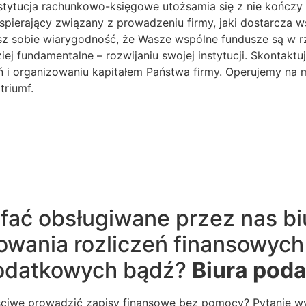
stytucja rachunkowo-księgowe utożsamia się z nie kończy 
spierający związany z prowadzeniu firmy, jaki dostarcza w
ujesz sobie wiarygodność, że Wasze wspólne fundusze są w
ej fundamentalne – rozwijaniu swojej instytucji. Skontaktu
ń i organizowaniu kapitałem Państwa firmy. Operujemy na 
triumf.
ufać obsługiwane przez nas bi
wania rozliczeń finansowych 
odatkowych bądź?
Biura pod
aściwe prowadzić zapisy finansowe bez pomocy? Pytanie wyz