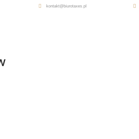
kontakt@biurotaxes.pl
Oferta
O nas
Opinie
Kontakt
w