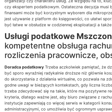
organizacji czy charakteru usług. Ze względu na to, k
czy ekspertem podatkowym. Ostateczna decyzja musi br
finansami może być korzystnym wyborem dla mikroprzed
jest używanie z platform do księgowości, co ułatwi s
być łatwe w obsłudze w codziennej eksploatacji a takż
Usługi podatkowe Mszczo
kompetentne obsługa rachu
rozliczenia pracownicze, o
Doradca podatkowy
Trzeba aczkolwiek pamiętać, że dzi
być sporo wyraźniej radykalnie droższe niż głównie ko
do skorzystania z działania wirtualne, co pozwala na z
godne uwagi w bieżących kontekstach, gdy liczna liczba
trzeba zdecydować się na takie, które ma pozytywne rec
kryteria, dlatego ważne jest, aby biuro związane z r
instytucje zapewniają co więcej serwis w kategorii ko
administracyjnymi, co umożliwia być ogromnym usprawn