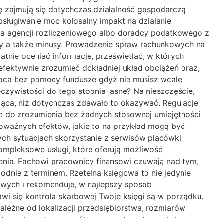
ę zajmują się dotychczas działalność gospodarczą
bsługiwanie moc kolosalny impakt na działanie
ia agencji rozliczeniowego albo doradcy podatkowego z
ty a także minusy. Prowadzenie spraw rachunkowych na
tnie oceniać informacje, prześwietlać, w których
fektywnie zrozumieć dokładniej układ obciążeń oraz,
raca bez pomocy fundusze gdyż nie musisz wcale
wistości do tego stopnia jasne? Na nieszczęście,
ająca, niż dotychczas zdawało to okazywać. Regulacje
kie do zrozumienia bez żadnych stosownej umiejętności
oważnych efektów, jakie to na przykład mogą być
h sytuacjach skorzystanie z serwisów placówki
kompleksowe usługi, które oferują możliwość
zenia. Fachowi pracownicy finansowi czuwają nad tym,
dnie z terminem. Rzetelna księgowa to nie jedynie
owych i rekomenduje, w najlepszy sposób
i się kontrola skarbowej Twoje księgi są w porządku.
leżne od lokalizacji przedsiębiorstwa, rozmiarów