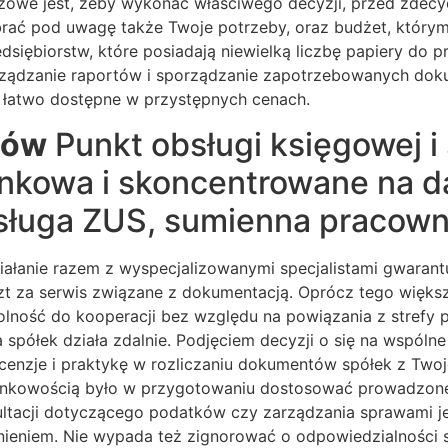
luczowe jest, żeby wykonać właściwego decyzji, przed zd
ać pod uwagę także Twoje potrzeby, oraz budżet, którym
siębiorstw, które posiadają niewielką liczbę papiery do
porządzanie raportów i sporządzanie zapotrzebowanych do
e łatwo dostępne w przystępnych cenach.
nów
Punkt obsługi księgowej i 
nkowa i skoncentrowane na da
bsługa ZUS, sumienna pracow
ałanie razem z wyspecjalizowanymi specjalistami gwarant
szt za serwis związane z dokumentacją. Oprócz tego więks
dolność do kooperacji bez względu na powiązania z strefy 
 spółek działa zdalnie. Podjęciem decyzji o się na wspólne
enzje i praktykę w rozliczaniu dokumentów spółek z Twoje
achunkowością było w przygotowaniu dostosować prowadzon
nsultacji dotyczącego podatków czy zarządzania sprawami 
ieniem. Nie wypada też zignorować o odpowiedzialności 