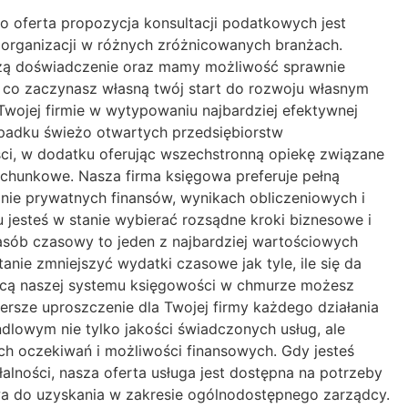
to oferta propozycja konsultacji podatkowych jest
 organizacji w różnych zróżnicowanych branżach.
zą doświadczenie oraz mamy możliwość sprawnie
 co zaczynasz własną twój start do rozwoju własnym
ojej firmie w wytypowaniu najbardziej efektywnej
padku świeżo otwartych przedsiębiorstw
ści, w dodatku oferując wszechstronną opiekę związane
achunkowe. Nasza firma księgowa preferuje pełną
ie prywatnych finansów, wynikach obliczeniowych i
jesteś w stanie wybierać rozsądne kroki biznesowe i
sób czasowy to jeden z najbardziej wartościowych
nie zmniejszyć wydatki czasowe jak tyle, ile się da
mocą naszej systemu księgowości w chmurze możesz
rsze uproszczenie dla Twojej firmy każdego działania
owym nie tylko jakości świadczonych usług, ale
h oczekiwań i możliwości finansowych. Gdy jesteś
lności, nasza oferta usługa jest dostępna na potrzeby
a do uzyskania w zakresie ogólnodostępnego zarządcy.