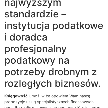
najwyższym
standardzie –
instytucja podatkowe
i doradca
profesjonalny
podatkowy na
potrzeby drobnym z
rozległych biznesów.
Księgowość
Umożliw że opowiem Wam naszą
propozycję usług specjalistycznych finansowych
ponadto rozliczeniowych, za pomocą które jesteś w