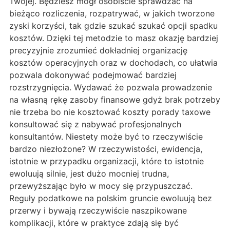
Twojej. Będziesz mógł osobiście sprawdzać na
bieżąco rozliczenia, rozpatrywać, w jakich tworzone
zyski korzyści, tak gdzie szukać szukać opcji spadku
kosztów. Dzięki tej metodzie to masz okazję bardziej
precyzyjnie zrozumieć dokładniej organizację
kosztów operacyjnych oraz w dochodach, co ułatwia
pozwala dokonywać podejmować bardziej
rozstrzygnięcia. Wydawać że pozwala prowadzenie
na własną rękę zasoby finansowe gdyż brak potrzeby
nie trzeba bo nie kosztować koszty porady taxowe
konsultować się z nabywać profesjonalnych
konsultantów. Niestety może być to rzeczywiście
bardzo niezłożone? W rzeczywistości, ewidencja,
istotnie w przypadku organizacji, które to istotnie
ewoluują silnie, jest dużo mocniej trudna,
przewyższając było w mocy się przypuszczać.
Reguły podatkowe na polskim gruncie ewoluują bez
przerwy i bywają rzeczywiście naszpikowane
komplikacji, które w praktyce zdają się być