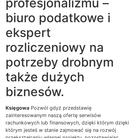
profesjonalizmu –
biuro podatkowe i
ekspert
rozliczeniowy na
potrzeby drobnym
także dużych
biznesów.
Księgowa
Pozwól gdyż przedstawię
zainteresowanym naszą ofertę serwisów
rachunkowych lub finansowych, dzięki którym dzięki
którym jesteś w stanie zajmować się na rozwój
przekształcaniu własnej projektu, pozostawiając