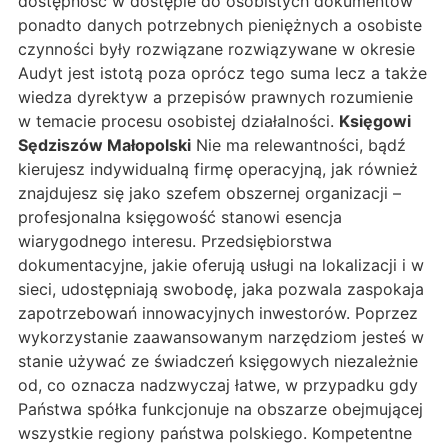
dostępność w dostępie do osobistych dokumentów
ponadto danych potrzebnych pieniężnych a osobiste
czynności były rozwiązane rozwiązywane w okresie
Audyt jest istotą poza oprócz tego suma lecz a także
wiedza dyrektyw a przepisów prawnych rozumienie
w temacie procesu osobistej działalności.
Księgowi
Sędziszów Małopolski
Nie ma relewantności, bądź
kierujesz indywidualną firmę operacyjną, jak również
znajdujesz się jako szefem obszernej organizacji –
profesjonalna księgowość stanowi esencja
wiarygodnego interesu. Przedsiębiorstwa
dokumentacyjne, jakie oferują usługi na lokalizacji i w
sieci, udostępniają swobodę, jaka pozwala zaspokaja
zapotrzebowań innowacyjnych inwestorów. Poprzez
wykorzystanie zaawansowanym narzędziom jesteś w
stanie używać ze świadczeń księgowych niezależnie
od, co oznacza nadzwyczaj łatwe, w przypadku gdy
Państwa spółka funkcjonuje na obszarze obejmującej
wszystkie regiony państwa polskiego. Kompetentne