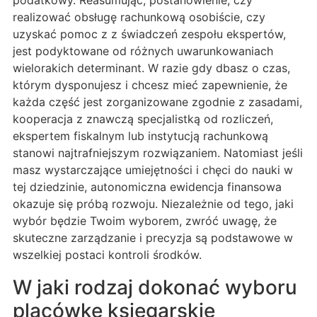
podatkowy. Reasumując, postanowienie, czy
realizować obsługę rachunkową osobiście, czy
uzyskać pomoc z z świadczeń zespołu ekspertów,
jest podyktowane od różnych uwarunkowaniach
wielorakich determinant. W razie gdy dbasz o czas,
którym dysponujesz i chcesz mieć zapewnienie, że
każda część jest zorganizowane zgodnie z zasadami,
kooperacja z znawczą specjalistką od rozliczeń,
ekspertem fiskalnym lub instytucją rachunkową
stanowi najtrafniejszym rozwiązaniem. Natomiast jeśli
masz wystarczające umiejętności i chęci do nauki w
tej dziedzinie, autonomiczna ewidencja finansowa
okazuje się próbą rozwoju. Niezależnie od tego, jaki
wybór będzie Twoim wyborem, zwróć uwagę, że
skuteczne zarządzanie i precyzja są podstawowe w
wszelkiej postaci kontroli środków.
W jaki rodzaj dokonać wyboru
placówkę księgarskie