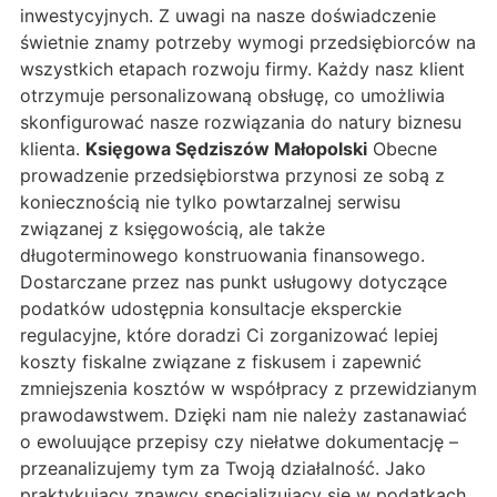
inwestycyjnych. Z uwagi na nasze doświadczenie
świetnie znamy potrzeby wymogi przedsiębiorców na
wszystkich etapach rozwoju firmy. Każdy nasz klient
otrzymuje personalizowaną obsługę, co umożliwia
skonfigurować nasze rozwiązania do natury biznesu
klienta.
Księgowa Sędziszów Małopolski
Obecne
prowadzenie przedsiębiorstwa przynosi ze sobą z
koniecznością nie tylko powtarzalnej serwisu
związanej z księgowością, ale także
długoterminowego konstruowania finansowego.
Dostarczane przez nas punkt usługowy dotyczące
podatków udostępnia konsultacje eksperckie
regulacyjne, które doradzi Ci zorganizować lepiej
koszty fiskalne związane z fiskusem i zapewnić
zmniejszenia kosztów w współpracy z przewidzianym
prawodawstwem. Dzięki nam nie należy zastanawiać
o ewoluujące przepisy czy niełatwe dokumentację –
przeanalizujemy tym za Twoją działalność. Jako
praktykujący znawcy specjalizujący się w podatkach,