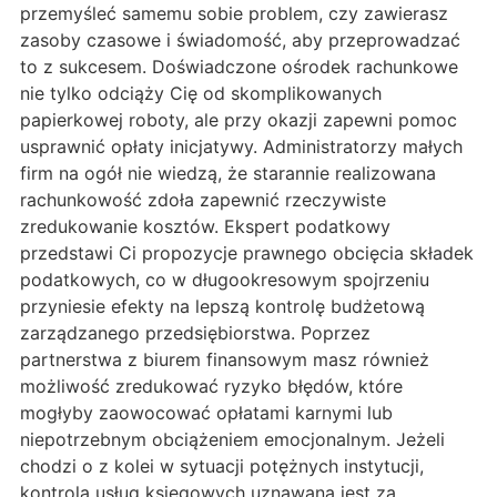
przemyśleć samemu sobie problem, czy zawierasz
zasoby czasowe i świadomość, aby przeprowadzać
to z sukcesem. Doświadczone ośrodek rachunkowe
nie tylko odciąży Cię od skomplikowanych
papierkowej roboty, ale przy okazji zapewni pomoc
usprawnić opłaty inicjatywy. Administratorzy małych
firm na ogół nie wiedzą, że starannie realizowana
rachunkowość zdoła zapewnić rzeczywiste
zredukowanie kosztów. Ekspert podatkowy
przedstawi Ci propozycje prawnego obcięcia składek
podatkowych, co w długookresowym spojrzeniu
przyniesie efekty na lepszą kontrolę budżetową
zarządzanego przedsiębiorstwa. Poprzez
partnerstwa z biurem finansowym masz również
możliwość zredukować ryzyko błędów, które
mogłyby zaowocować opłatami karnymi lub
niepotrzebnym obciążeniem emocjonalnym. Jeżeli
chodzi o z kolei w sytuacji potężnych instytucji,
kontrola usług księgowych uznawana jest za