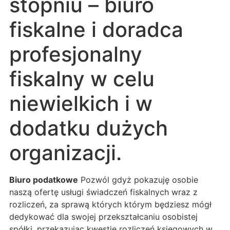
stopniu – biuro
fiskalne i doradca
profesjonalny
fiskalny w celu
niewielkich i w
dodatku dużych
organizacji.
Biuro podatkowe
Pozwól gdyż pokazuję osobie
naszą ofertę usługi świadczeń fiskalnych wraz z
rozliczeń, za sprawą których którym będziesz mógł
dedykować dla swojej przekształcaniu osobistej
spółki, przekazując kwestie rozliczeń księgowych w