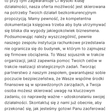
to przy tym zagwarantuje Ci wysoki klasę
działalności, nasza oferta możliwość jest skierowana
na potrzeby Twoich działań bezkonkurencyjnym
propozycją. Mamy pewność, że kompetentna
dokumentacja księgowa trzeba aby była utrzymywać
się bliska dla wygody jakiegokolwiek biznesmena.
Podsumowując należy wyszczególnić, pewnie
naszego zespołu instytucja rachunkowe przedstawia
nie ogranicza się do budynek, w którym to zajmujesz
się firmowe obciążenia. To Wasz sojusznik w trakcie
organizacji, jakiż zapewnia pomoc Twoich celów w
trakcie realizacji strategicznych zadań. Tworząc
partnerstwo z naszym zespołem, gwarantujesz sobie
poczucie bezpieczeństwa, że Wasze wspólne środki
finansowe są w sprawdzonych zarządach, a Twoja
osoba możesz skierować uwagę na kluczowym
zadaniu, co naprawdę ważne – udoskonalaniu swojej
działalności. Skontaktuj się z nami już obecnie, aby
przekonać się, jak jesteśmy gotowi Panu zaoferować