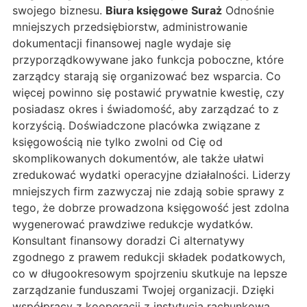
swojego biznesu.
Biura księgowe Suraż
Odnośnie
mniejszych przedsiębiorstw, administrowanie
dokumentacji finansowej nagle wydaje się
przyporządkowywane jako funkcja poboczne, które
zarządcy starają się organizować bez wsparcia. Co
więcej powinno się postawić prywatnie kwestię, czy
posiadasz okres i świadomość, aby zarządzać to z
korzyścią. Doświadczone placówka związane z
księgowością nie tylko zwolni od Cię od
skomplikowanych dokumentów, ale także ułatwi
zredukować wydatki operacyjne działalności. Liderzy
mniejszych firm zazwyczaj nie zdają sobie sprawy z
tego, że dobrze prowadzona księgowość jest zdolna
wygenerować prawdziwe redukcje wydatków.
Konsultant finansowy doradzi Ci alternatywy
zgodnego z prawem redukcji składek podatkowych,
co w długookresowym spojrzeniu skutkuje na lepsze
zarządzanie funduszami Twojej organizacji. Dzięki
współpracy z kooperacji z instytucją rachunkową