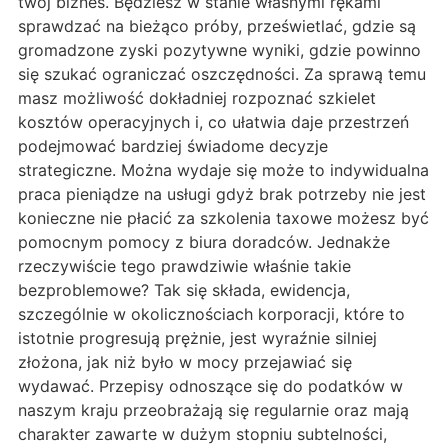
twój biznes. Będziesz w stanie własnymi rękami
sprawdzać na bieżąco próby, prześwietlać, gdzie są
gromadzone zyski pozytywne wyniki, gdzie powinno
się szukać ograniczać oszczędności. Za sprawą temu
masz możliwość dokładniej rozpoznać szkielet
kosztów operacyjnych i, co ułatwia daje przestrzeń
podejmować bardziej świadome decyzje
strategiczne. Można wydaje się może to indywidualna
praca pieniądze na usługi gdyż brak potrzeby nie jest
konieczne nie płacić za szkolenia taxowe możesz być
pomocnym pomocy z biura doradców. Jednakże
rzeczywiście tego prawdziwie właśnie takie
bezproblemowe? Tak się składa, ewidencja,
szczególnie w okolicznościach korporacji, które to
istotnie progresują prężnie, jest wyraźnie silniej
złożona, jak niż było w mocy przejawiać się
wydawać. Przepisy odnoszące się do podatków w
naszym kraju przeobrażają się regularnie oraz mają
charakter zawarte w dużym stopniu subtelności,