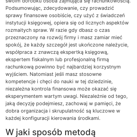
swoim dorobku osoba zajmująca się rachunkowością.
Podsumowując, zdecydowanie, czy prowadzić
sprawy finansowe osobiście, czy użyć z świadczeń
instytucji księgowej, opiera się od licznych aspektów
rozmaitych spraw. W razie gdy dbasz o czas
przeznaczony na rozwój firmy i masz zamiar mieć
spokój, że każdy szczegół jest ukończone należycie,
współpraca z znawczą ekspertką księgową,
ekspertem fiskalnym lub profesjonalną firmą
rachunkową powinno być najbardziej korzystnym
wyjściem. Natomiast jeśli masz stosowne
kompetencje i chęci do nauki w tej dziedzinie,
niezależna kontrola finansowa może okazać się
eksperymentem wartym uwagi. Niezależnie od tego,
jaką decyzję podejmiesz, zachowaj w pamięci, że
dobra organizacja i skrupulatność są kluczowe w
każdej konfiguracji kierowania środkami.
W jaki sposób metodą