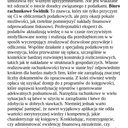
umożliwia być ważnym uprzyjemnieniem. Nie jest wskazane
też odrzucić o istocie doradcy związanego z podatkami.
Biuro
rachunkowe Świdnik
To znawca, który nie tylko przyczyni
się Ci w obliczeniach podatkowych, ale przy okazji pokaże
możliwości, jak rzetelnie pomniejszyć nakłady finansowe
odprowadzane fiskusowi. Profesjonaliści eksperci ds.
podatków aktualizują wiedzę o na w czasie rzeczywistym
modyfikowane normy i realizują dla przedsiębiorcom w w
sposób wyczerpujący zrealizować dozwolone przywileje i
odliczenia. Wspólne działanie z specjalistą podatkowym to
inwestycja, która przeważnie się opłaca, szczególnie w
kontekście bardziej rozwiniętej konstrukcji rozliczeniowych,
takich jak te nakładane w strukturach gospodarczych. Własne
realizowanie rachunkowości bywa w stanie być odpowiednim
krokiem dla bardzo małych firm, które nie zarządzają znacznej
liczby dokumentów do opracowania. Z kolei również wtedy
opłaca się uzyskać dostęp do z programów do księgowości,
które usprawni koordynację rejestrów i generowanie
adekwatnych podsumowań. Narzędzia rachunkowe w wielu
sytuacjach są łatwe w użyciu w zarządzaniu i łatwe do
zdobycia w dobrych stawkach. Niemniej jednak warto
pamiętać pamiętać, że nawet wyjątkowy aplikacja nie odda
wartości merytorycznej wiedzy i kompetencji, jakie
charakteryzuje się księgowy. Konkludując, rozstrzygnięcie,
czy administrować ewidencję finansową niezależnie, czy