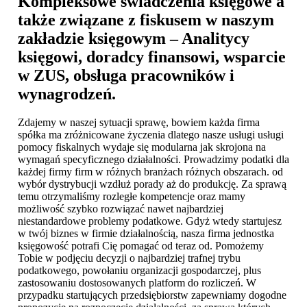
Kompleksowe świadczenia księgowe a
także związane z fiskusem w naszym
zakładzie księgowym – Analitycy
księgowi, doradcy finansowi, wsparcie
w ZUS, obsługa pracowników i
wynagrodzeń.
Zdajemy w naszej sytuacji sprawę, bowiem każda firma
spółka ma zróżnicowane życzenia dlatego nasze usługi usługi
pomocy fiskalnych wydaje się modularna jak skrojona na
wymagań specyficznego działalności. Prowadzimy podatki dla
każdej firmy firm w różnych branżach różnych obszarach. od
wybór dystrybucji wzdłuż porady aż do produkcję. Za sprawą
temu otrzymaliśmy rozległe kompetencje oraz mamy
możliwość szybko rozwiązać nawet najbardziej
niestandardowe problemy podatkowe. Gdyż wtedy startujesz
w twój biznes w firmie działalnością, nasza firma jednostka
księgowość potrafi Cię pomagać od teraz od. Pomożemy
Tobie w podjęciu decyzji o najbardziej trafnej trybu
podatkowego, powołaniu organizacji gospodarczej, plus
zastosowaniu dostosowanych platform do rozliczeń. W
przypadku startujących przedsiębiorstw zapewniamy dogodne