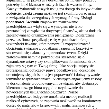
kapitałem. Z tej przyczyny doskonale pojmujemy potrzeby
potrzeby ludzi biznesu w różnych fazach wzrostu firmy.
Każdy użytkownik naszych usług ma dostęp do indywidualne
podejście, dzięki czemu możliwe jest skonfigurować nasze
rozwiązania do szczegółowych wymagań firmy.
Usługi
podatkowe Świdnik
Najnowsze realizowanie
przedsiębiorstwa wiąże się z wymogiem nie tylko
powtarzalnej zarządzania dotyczącej finansów, ale na dodatek
zaplanowanego organizowania pieniężnego. Dostarczane
przez nas firma specjalizujące się w podatkach oferuje
wskazówki fiskalne, które pomoże Ci zoptymalizować
obciążenia związane z podatkami i zapewnić korzyści w
stosowaniu się z aktualnym prawodawstwem. Dzięki
zastosowaniu nam nie potrzebujesz stresować się o
dynamiczne ustawy czy skomplikowane formalności druki –
zajmiemy się tym za Twoją firmę. Jako specjalizujący się
profesjonaliści dotyczący prawa podatkowego, doskonale
orientujemy się, jak istotna jest poprawność i dotrzymywanie
terminów w sprawozdaniach. Nieustająco angażujemy zasoby
w doskonalenie proponowanych rozwiązań, aby dostarczyć
klientom naszego biura wygodne użytkowanie do
nowoczesnych usług technologicznych. Nasze
przedsiębiorstwo księgowe umożliwia metodę realizacji
rozliczeń cyfrowych, co zapewnia możliwość na komfortowy
dostęp do materiałów księgowych i analiz finansowych z