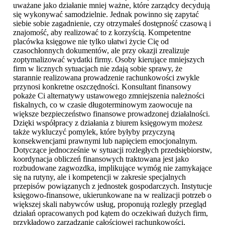
uważane jako działanie mniej ważne, które zarządcy decydują
się wykonywać samodzielnie. Jednak powinno się zapytać
siebie sobie zagadnienie, czy otrzymałeś dostępność czasową i
znajomość, aby realizować to z korzyścią. Kompetentne
placówka księgowe nie tylko ułatwi życie Cię od
czasochłonnych dokumentów, ale przy okazji zrealizuje
zoptymalizować wydatki firmy. Osoby kierujące mniejszych
firm w licznych sytuacjach nie zdają sobie sprawy, że
starannie realizowana prowadzenie rachunkowości zwykle
przynosi konkretne oszczędności. Konsultant finansowy
pokaże Ci alternatywy ustawowego zmniejszenia należności
fiskalnych, co w czasie długoterminowym zaowocuje na
większe bezpieczeństwo finansowe prowadzonej działalności.
Dzięki współpracy z działania z biurem księgowym możesz
także wykluczyć pomylek, które byłyby przyczyną
konsekwencjami prawnymi lub napięciem emocjonalnym.
Dotyczące jednocześnie w sytuacji rozległych przedsiębiorstw,
koordynacja obliczeń finansowych traktowana jest jako
rozbudowane zagwozdka, implikujące wymóg nie zamykające
się na rutyny, ale i kompetencji w zakresie specjalnych
przepisów powiązanych z jednostek gospodarczych. Instytucje
księgowo-finansowe, ukierunkowane na w realizacji potrzeb o
większej skali nabywców usług, proponują rozległy przegląd
działań opracowanych pod kątem do oczekiwań dużych firm,
przykładowo zarządzanie całościowej rachunkowości,