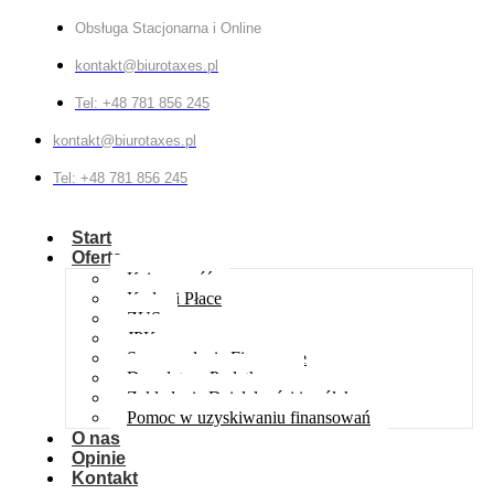
Obsługa Stacjonarna i Online
kontakt@biurotaxes.pl
Tel: +48 781 856 245
kontakt@biurotaxes.pl
Tel: +48 781 856 245
Start
Oferta
Księgowość
Kadry i Płace
ZUS
JPK
Sprawozdania Finansowe
Doradztwo Podatkowe
Zakładanie Działalności i spółek
Pomoc w uzyskiwaniu finansowań
O nas
Opinie
Kontakt