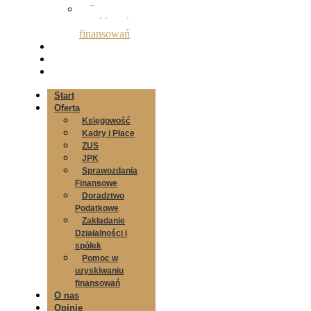
Pomoc w
uzyskiwaniu
finansowań
O nas
Opinie
Kontakt
Start
Oferta
Księgowość
Kadry i Płace
ZUS
JPK
Sprawozdania
Finansowe
Doradztwo
Podatkowe
Zakładanie
Działalności i
spółek
Pomoc w
uzyskiwaniu
finansowań
O nas
Opinie