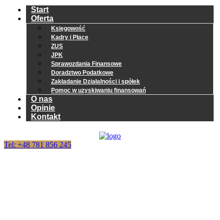
Start
Oferta
Księgowość
Kadry i Płace
ZUS
JPK
Sprawozdania Finansowe
Doradztwo Podatkowe
Zakładanie Działalności i spółek
Pomoc w uzyskiwaniu finansowań
O nas
Opinie
Kontakt
Tel: +48 781 856 245