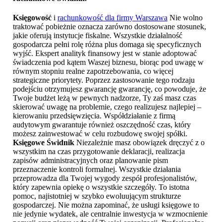
Księgowość
i
rachunkowość dla firmy Warszawa
Nie wolno
traktować pobieżnie oznacza zarówno dostosowane stosunek,
jakie oferują instytucje fiskalne. Wszystkie działalność
gospodarcza pełni rolę różna plus domaga się specyficznych
wyjść. Ekspert analityk finansowy jest w stanie adoptować
świadczenia pod kątem Waszej biznesu, biorąc pod uwagę w
równym stopniu realne zapotrzebowania, co więcej
strategiczne priorytety. Poprzez zastosowanie tego rodzaju
podejściu otrzymujesz gwarancję gwarancję, co powoduje, że
Twoje budżet leżą w pewnych nadzorze, Ty zaś masz czas
skierować uwagę na problemie, czego realizujesz najlepiej –
kierowaniu przedsięwzięcia. Współdziałanie z firmą
audytowym gwarantuje również oszczędność czas, który
możesz zainwestować w celu rozbudowę swojej spółki.
Księgowe Świdnik
Niezależnie masz obowiązek dręczyć z o
wszystkim na czas przygotowanie deklaracji, realizacja
zapisów administracyjnych oraz planowanie pism
przeznaczenie kontroli formalnej. Wszystkie działania
przeprowadza dla Twojej wygody zespół profesjonalistów,
który zapewnia opiekę o wszystkie szczegóły. To istotna
pomoc, najistotniej w szybko ewoluującym strukturze
gospodarczej. Nie można zapominać, że usługi księgowe to
nie jedynie wydatek, ale centralnie inwestycja w wzmocnienie