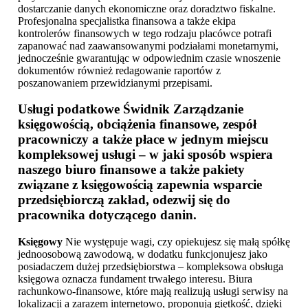
dostarczanie danych ekonomiczne oraz doradztwo fiskalne.
Profesjonalna specjalistka finansowa a także ekipa
kontrolerów finansowych w tego rodzaju placówce potrafi
zapanować nad zaawansowanymi podziałami monetarnymi,
jednocześnie gwarantując w odpowiednim czasie wnoszenie
dokumentów również redagowanie raportów z
poszanowaniem przewidzianymi przepisami.
Usługi podatkowe Świdnik
Zarządzanie
księgowością, obciążenia finansowe, zespół
pracowniczy a także płace w jednym miejscu
kompleksowej usługi – w jaki sposób wspiera
naszego biuro finansowe a także pakiety
związane z księgowością zapewnia wsparcie
przedsiębiorczą zakład, odezwij się do
pracownika dotyczącego danin.
Księgowy
Nie występuje wagi, czy opiekujesz się małą spółkę
jednoosobową zawodową, w dodatku funkcjonujesz jako
posiadaczem dużej przedsiębiorstwa – kompleksowa obsługa
księgowa oznacza fundament trwałego interesu. Biura
rachunkowo-finansowe, które mają realizują usługi serwisy na
lokalizacji a zarazem internetowo, proponują giętkość, dzięki