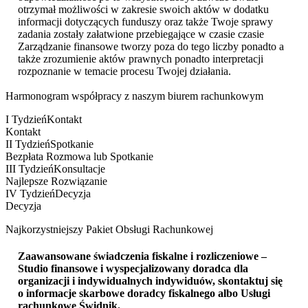
otrzymał możliwości w zakresie swoich aktów w dodatku
informacji dotyczących funduszy oraz także Twoje sprawy
zadania zostały załatwione przebiegające w czasie czasie
Zarządzanie finansowe tworzy poza do tego liczby ponadto a
także zrozumienie aktów prawnych ponadto interpretacji
rozpoznanie w temacie procesu Twojej działania.
Harmonogram współpracy z naszym biurem rachunkowym
I Tydzień
Kontakt
Kontakt
II Tydzień
Spotkanie
Bezpłata Rozmowa lub Spotkanie
III Tydzień
Konsultacje
Najlepsze Rozwiązanie
IV Tydzień
Decyzja
Decyzja
Najkorzystniejszy Pakiet Obsługi Rachunkowej
Zaawansowane świadczenia fiskalne i rozliczeniowe –
Studio finansowe i wyspecjalizowany doradca dla
organizacji i indywidualnych indywiduów, skontaktuj się
o informacje skarbowe doradcy fiskalnego albo
Usługi
rachunkowe Świdnik
.