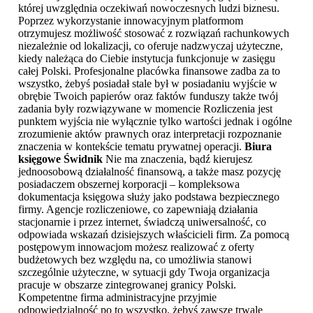
której uwzględnia oczekiwań nowoczesnych ludzi biznesu.
Poprzez wykorzystanie innowacyjnym platformom
otrzymujesz możliwość stosować z rozwiązań rachunkowych
niezależnie od lokalizacji, co oferuje nadzwyczaj użyteczne,
kiedy należąca do Ciebie instytucja funkcjonuje w zasięgu
całej Polski. Profesjonalne placówka finansowe zadba za to
wszystko, żebyś posiadał stale był w posiadaniu wyjście w
obrębie Twoich papierów oraz faktów funduszy także twój
zadania były rozwiązywane w momencie Rozliczenia jest
punktem wyjścia nie wyłącznie tylko wartości jednak i ogólne
zrozumienie aktów prawnych oraz interpretacji rozpoznanie
znaczenia w kontekście tematu prywatnej operacji.
Biura
księgowe Świdnik
Nie ma znaczenia, bądź kierujesz
jednoosobową działalność finansową, a także masz pozycję
posiadaczem obszernej korporacji – kompleksowa
dokumentacja księgowa służy jako podstawa bezpiecznego
firmy. Agencje rozliczeniowe, co zapewniają działania
stacjonarnie i przez internet, świadczą uniwersalność, co
odpowiada wskazań dzisiejszych właścicieli firm. Za pomocą
postępowym innowacjom możesz realizować z oferty
budżetowych bez względu na, co umożliwia stanowi
szczególnie użyteczne, w sytuacji gdy Twoja organizacja
pracuje w obszarze zintegrowanej granicy Polski.
Kompetentne firma administracyjne przyjmie
odpowiedzialność po to wszystko, żebyś zawsze trwale