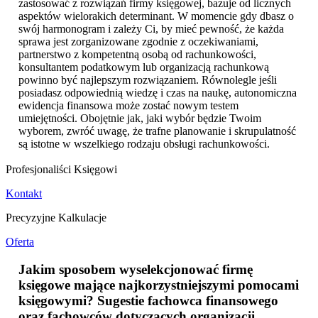
zastosować z rozwiązań firmy księgowej, bazuje od licznych
aspektów wielorakich determinant. W momencie gdy dbasz o
swój harmonogram i zależy Ci, by mieć pewność, że każda
sprawa jest zorganizowane zgodnie z oczekiwaniami,
partnerstwo z kompetentną osobą od rachunkowości,
konsultantem podatkowym lub organizacją rachunkową
powinno być najlepszym rozwiązaniem. Równolegle jeśli
posiadasz odpowiednią wiedzę i czas na naukę, autonomiczna
ewidencja finansowa może zostać nowym testem
umiejętności. Obojętnie jak, jaki wybór będzie Twoim
wyborem, zwróć uwagę, że trafne planowanie i skrupulatność
są istotne w wszelkiego rodzaju obsługi rachunkowości.
Profesjonaliści Księgowi
Kontakt
Precyzyjne Kalkulacje
Oferta
Jakim sposobem wyselekcjonować firmę
księgowe mające najkorzystniejszymi pomocami
księgowymi? Sugestie fachowca finansowego
oraz fachowców dotyczących organizacji