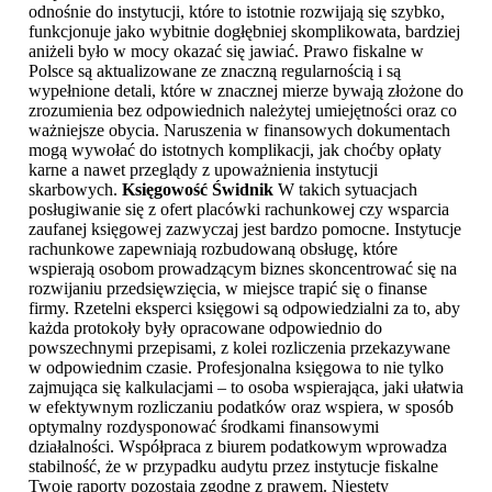
odnośnie do instytucji, które to istotnie rozwijają się szybko,
funkcjonuje jako wybitnie dogłębniej skomplikowata, bardziej
aniżeli było w mocy okazać się jawiać. Prawo fiskalne w
Polsce są aktualizowane ze znaczną regularnością i są
wypełnione detali, które w znacznej mierze bywają złożone do
zrozumienia bez odpowiednich należytej umiejętności oraz co
ważniejsze obycia. Naruszenia w finansowych dokumentach
mogą wywołać do istotnych komplikacji, jak choćby opłaty
karne a nawet przeglądy z upoważnienia instytucji
skarbowych.
Księgowość Świdnik
W takich sytuacjach
posługiwanie się z ofert placówki rachunkowej czy wsparcia
zaufanej księgowej zazwyczaj jest bardzo pomocne. Instytucje
rachunkowe zapewniają rozbudowaną obsługę, które
wspierają osobom prowadzącym biznes skoncentrować się na
rozwijaniu przedsięwzięcia, w miejsce trapić się o finanse
firmy. Rzetelni eksperci księgowi są odpowiedzialni za to, aby
każda protokoły były opracowane odpowiednio do
powszechnymi przepisami, z kolei rozliczenia przekazywane
w odpowiednim czasie. Profesjonalna księgowa to nie tylko
zajmująca się kalkulacjami – to osoba wspierająca, jaki ułatwia
w efektywnym rozliczaniu podatków oraz wspiera, w sposób
optymalny rozdysponować środkami finansowymi
działalności. Współpraca z biurem podatkowym wprowadza
stabilność, że w przypadku audytu przez instytucje fiskalne
Twoje raporty pozostają zgodne z prawem. Niestety