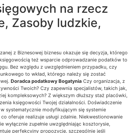
sięgowych na rzecz
, Zasoby ludzkie,
nej z Biznesowej biznesu okazuje się decyzja, którego
e księgowością też wsparcie odprowadzanie podatków to
ięgu. Bez względu z uwzględnieniem przypadku, czy
chunkowego to wkład, którego należy się zostać
owej.
Doradca podatkowy Bogatynia
Czy organizacja, z
wności Twoich? Czy zapewnia specjalistów, takich jak,
dziej kompleksowych? Z większym dłuższy staż placówki,
enia księgowości Twojej działalności. Doświadczenie
 w systematycznie modyfikującym się systemie
o oferuje realizuje usługi zdalnie. Niekwestionowanie
e wyłącznie zupełnie uwzględniając kosztorysie,
uje perfekcyjny propozycję, szczególnie jeśli