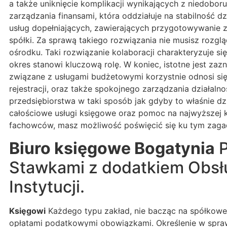
a także uniknięcie komplikacji wynikających z niedobor
zarządzania finansami, która oddziałuje na stabilność dz
usług dopełniających, zawierających przygotowywanie 
spółki. Za sprawą takiego rozwiązania nie musisz rozgl
ośrodku. Taki rozwiązanie kolaboracji charakteryzuje s
okres stanowi kluczową rolę. W koniec, istotne jest za
związane z usługami budżetowymi korzystnie odnosi si
rejestracji, oraz także spokojnego zarządzania działaln
przedsiębiorstwa w taki sposób jak gdyby to właśnie dzi
całościowe usługi księgowe oraz pomoc na najwyższej k
fachowców, masz możliwość poświęcić się ku tym zagad
Biuro księgowe Bogatynia
P
Stawkami z dodatkiem Obsł
Instytucji.
Księgowi
Każdego typu zakład, nie bacząc na spółkowe
opłatami podatkowymi obowiązkami. Określenie w spraw