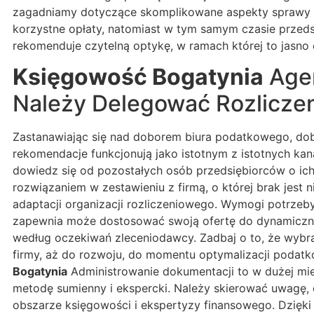
zagadniamy dotyczące skomplikowane aspekty sprawy po
korzystne opłaty, natomiast w tym samym czasie przed
rekomenduje czytelną optykę, w ramach której to jasn
Księgowość Bogatynia
Agen
Należy Delegować Rozliczen
Zastanawiając się nad doborem biura podatkowego, dobr
rekomendacje funkcjonują jako istotnym z istotnych k
dowiedz się od pozostałych osób przedsiębiorców o ic
rozwiązaniem w zestawieniu z firmą, o której brak je
adaptacji organizacji rozliczeniowego. Wymogi potrzeby 
zapewnia może dostosować swoją ofertę do dynamiczny
według oczekiwań zleceniodawcy. Zadbaj o to, że wybra
firmy, aż do rozwoju, do momentu optymalizacji podat
Bogatynia
Administrowanie dokumentacji to w dużej mier
metodę sumienny i ekspercki. Należy skierować uwagę, c
obszarze księgowości i ekspertyzy finansowego. Dzięk