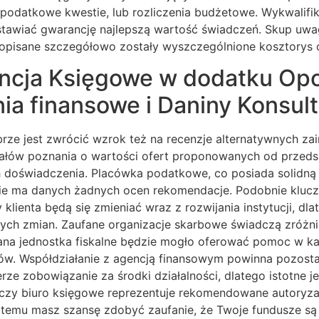
datkowe kwestie, lub rozliczenia budżetowe. Wykwalifiko
stawiać gwarancję najlepszą wartość świadczeń. Skup uwa
o opisane szczegółowo zostały wyszczególnione kosztorys 
cja Księgowe w dodatku Op
ia finansowe i Daniny Konsul
ze jest zwrócić wzrok też na recenzje alternatywnych za
anałów poznania o wartości ofert proponowanych od przeds
h doświadczenia. Placówka podatkowe, co posiada solidn
st nie ma danych żadnych ocen rekomendacje. Podobnie klu
klienta będą się zmieniać wraz z rozwijania instytucji, d
ch zmian. Zaufane organizacje skarbowe świadczą zróżni
na jednostka fiskalne będzie mogło oferować pomoc w każd
ków. Współdziałanie z agencją finansowym powinna pozost
ze zobowiązanie za środki działalności, dlatego istotne je
zy biuro księgowe reprezentuje rekomendowane autoryzacje
i temu masz szansę zdobyć zaufanie, że Twoje fundusze 