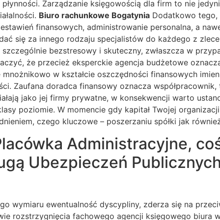
u płynności. Zarządzanie księgowością dla firm to nie jed
iałalności.
Biuro rachunkowe Bogatynia
Dodatkowo tego, 
zestawień finansowych, administrowanie personalna, a na
ądać się za innego rodzaju specjalistów do każdego z zle
ię szczególnie bezstresowy i skuteczny, zwłaszcza w przy
znaczyć, że przecież eksperckie agencja budżetowe oznacza
ę mnożnikowo w kształcie oszczędności finansowych imie
ości. Zaufana doradca finansowy oznacza współpracownik, t
ałają jako jej firmy prywatne, w konsekwencji warto ustan
lasy poziomie. W momencie gdy kapitał Twojej organizacji
nieniem, czego kluczowe – poszerzaniu spółki jak równie
lacówka Administracyjne, coś,
ugą Ubezpieczeń Publicznyc
go wymiaru ewentualność dyscypliny, zderza się na przec
ie rozstrzygnięcia fachowego agencji księgowego biura w