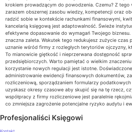
krokiem prowadzącym do powodzenia. Czemu? Z tego wzg
zarazem obszernej zasobu wiedzy, kompetencji oraz ob
radzić sobie w kontekście rachunkami finansowymi, kwi
kancelarią księgową jest adaptowalność. Świeże instytu
efektywne dopasowanie do wymagań Twojego biznesu. W c
znaczna zaleta. Wskutek tego redukujesz zużycie czas 
uznanie wśród firmy z rozległych terytoriów ojczyzny,
To mianowicie giętkość i nieprzerwana dostępność spraw
przedsiębiorczych. Warto pamiętać o wielkim znaczeniu 
korzystanie nowych regulacji jest istotne. Doświadczon
administrowanie ewidencji finansowych dokumentów, za
rozliczeniową, sporządzaniem formularzy podatkowych 
uzyskasz okresy czasowe aby skupić się na tę rzecz, c
współpracy z firmy rozliczeniowe jest paralelnie rękoj
co zmniejsza zagrożenie potencjalne ryzyko audytu i ew
Profesjonaliści Księgowi
Kontakt