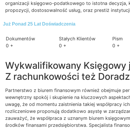
organizacji księgowo-podatkowego to istotna decyzja, k
propozycji, dostosowalność usług, oraz prestiż instytucj
Już Ponad 25 Lat Doświadczenia
Dokumentów
Stałych Klientów
Pism
0
+
0
+
0
+
Wykwalifikowany Księgowy j
Z rachunkowości też Dorad
Partnerstwo z biurem finansowym również obejmuje per
wewnętrzny spokój i skupienie na kluczowych aspektac
uwagę, że od momentu zaistnienia takiej współpracy ich
rozliczeniowe proponują dodatkowo asystę w zarządzani
zauważyć, że współpraca z uznanym biurem księgowym 
środków finansami przedsiębiorstwa. Specjalista finan