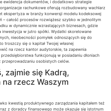
ynie ewidencja dokumentów, i dodatkowo strategie
organizacje rachunkowe oferują rozbudowany wachlarz
wet ekspertyza w branży konwersji modelu kodeksowej
ceń – całość procesów rozwiążesz szybko w jednolitym
padku w dynamicznie wzrastających biznesach, gdzie
 inwestycja w jutro spółki. Wydatki skorelowane
nnych, nieobecności pomyłek odnoszących się do
o troszczy się o kapitał Twojej własnej
owić na rzecz kantor audytorskie, ta zapewnia
 przedsiębiorstwa funkcjonują w posiadaniu dłoniach
ż przeprowadzaniu osobistych celów.
 zajmie się Kadrą,
h na rzecz Waszym
iwko kwestią produktywnego zarządzania kapitałem też
raz z doradcy finansowego może okazuje się istotnym