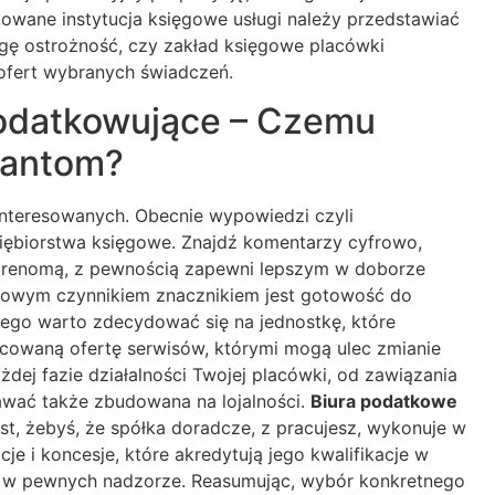
wane instytucja księgowe usługi należy przedstawiać
gę ostrożność, czy zakład księgowe placówki
ofert wybranych świadczeń.
odatkowujące – Czemu
tantom?
interesowanych. Obecnie wypowiedzi czyli
iębiorstwa księgowe. Znajdź komentarzy cyfrowo,
ą renomą, z pewnością zapewni lepszym w doborze
czowym czynnikiem znacznikiem jest gotowość do
latego warto zdecydować się na jednostkę, które
cowaną ofertę serwisów, którymi mogą ulec zmianie
ej fazie działalności Twojej placówki, od zawiązania
awać także zbudowana na lojalności.
Biura podatkowe
st, żebyś, że spółka doradcze, z pracujesz, wykonuje w
 i koncesje, które akredytują jego kwalifikacje w
są w pewnych nadzorze. Reasumując, wybór konkretnego