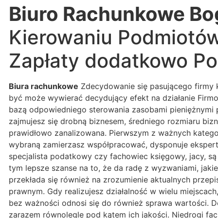
Biuro Rachunkowe Bo
Kierowaniu Podmiotów
Zapłaty dodatkowo Po
Biura rachunkowe
Zdecydowanie się pasującego firmy 
być może wywierać decydujący efekt na działanie Firm
bazą odpowiedniego sterowania zasobami pieniężnymi p
zajmujesz się drobną biznesem, średniego rozmiaru bizn
prawidłowo zanalizowana. Pierwszym z ważnych kategorii
wybraną zamierzasz współpracować, dysponuje eksperty
specjalista podatkowy czy fachowiec księgowy, jacy, s
tym lepsze szanse na to, że da radę z wyzwaniami, jak
przekłada się również na zrozumienie aktualnych prze
prawnym. Gdy realizujesz działalność w wielu miejscach
bez ważności odnosi się do również sprawa wartości. De
zarazem równolegle pod kątem ich jakości. Niedrogi fac