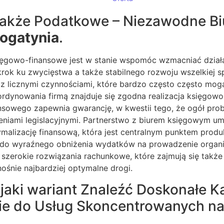
także Podatkowe – Niezawodne Bi
ogatynia
.
ięgowo-finansowe jest w stanie wspomóc wzmacniać działa
k ku zwycięstwa a także stabilnego rozwoju wszelkiej spó
z licznymi czynnościami, które bardzo często często mogą
rdynowania firmą znajduje się zgodna realizacja księgow
nsowego zapewnia gwarancję, w kwestii tego, że ogół pr
niami legislacyjnymi. Partnerstwo z biurem księgowym u
malizację finansową, która jest centralnym punktem produk
ię do wyraźnego obniżenia wydatków na prowadzenie organ
 szerokie rozwiązania rachunkowe, które zajmują się tak
śnie najbardziej optymalne drogi.
jaki wariant Znaleźć Doskonałe K
do Usług Skoncentrowanych na f