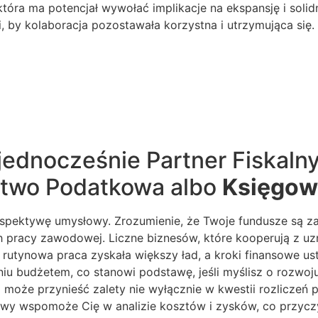
tóra ma potencjał wywołać implikacje na ekspansję i solid
i, by kolaboracja pozostawała korzystna i utrzymująca się.
ednocześnie Partner Fiskalny
ztwo Podatkowa albo
Księgow
spektywę umysłowy. Zrozumienie, że Twoje fundusze są z
h pracy zawodowej. Liczne biznesów, które kooperują z u
 rutynowa praca zyskała większy ład, a kroki finansowe us
u budżetem, co stanowi podstawę, jeśli myślisz o rozwoju
może przynieść zalety nie wyłącznie w kwestii rozlicze
sowy wspomoże Cię w analizie kosztów i zysków, co przyc