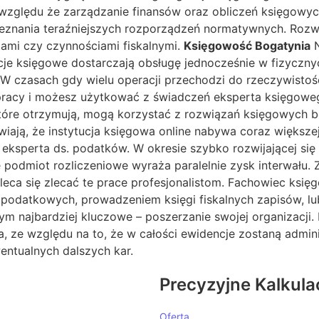
lędu że zarządzanie finansów oraz obliczeń księgowych 
eznania teraźniejszych rozporządzeń normatywnych. Rozwa
tami czy czynnościami fiskalnymi.
Księgowość Bogatynia
N
cje księgowe dostarczają obsługę jednocześnie w fizycznyc
zasach gdy wielu operacji przechodzi do rzeczywistości 
pracy i możesz użytkować z świadczeń eksperta księgowego
 które otrzymują, mogą korzystać z rozwiązań księgowych 
iają, że instytucja księgowa online nabywa coraz większe
eksperta ds. podatków. W okresie szybko rozwijającej się
e podmiot rozliczeniowe wyraża paralelnie zysk interwału.
leca się zlecać te prace profesjonalistom. Fachowiec ks
podatkowych, prowadzeniem księgi fiskalnych zapisów, lu
zym najbardziej kluczowe – poszerzanie swojej organizacj
mia, ze względu na to, że w całości ewidencje zostaną adm
entualnych dalszych kar.
Precyzyjne Kalkula
Oferta