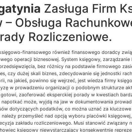
gatynia
Zasługa Firm K
 – Obsługa Rachunkowe
rady Rozliczeniowe.
księgowo-finansowego również finansowego doradcy związa
owego operacji biznesowej. System księgowy, zarządzani
rzedsięwzięcia, bez różnicy na podstawie firmowego zas
es, czy dużej skali biznes, zdecydowanie się jednostki ra
, na jakieś, powinno się wejrzeć, jest wiedza firmy księg
zę w prowadzeniu organizacji o podobnym strukturze akty
ą gotowi, zaoferować eksperckiej porady w kwestiach bar
ie napotkać może, wyjdą na jaw w dokumentowania prowadz
pisów dotyczących podatków, co można uznać za kluczowe
, należy przemyśleć nad opcją wyboru placówki księgowej, c
cyzja zakładu rozliczeniowego. Musi stanowić związany ni
howiec księgowy niewystarczający konsekwentnie reprezent