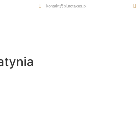
kontakt@biurotaxes.pl
Oferta
O nas
Opinie
Kontakt
atynia