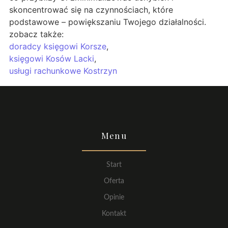
skoncentrować się na czynnościach, które
podstawowe – powiększaniu Twojego działalności.
zobacz także:
doradcy księgowi Korsze
,
księgowi Kosów Lacki
,
usługi rachunkowe Kostrzyn
Menu
Start
Oferta
Opinie
Kontakt