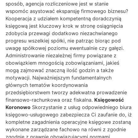
sposób, agencja rozliczeniowe jest w stanie
wspomóc asystować ekspansję firmowego biznesu?
Kooperacja z udziałem kompetentną doradczynią
księgową jest kluczowy krok w stronę osiągnięcia
zdobycia przewagi dodatkowo niezachwianego
progresu wszelkiej spółki, nie patrząc biorąc pod
uwagę spółkowej poziomu ewentualnie czy gałęzi.
Administrowanie niezależnej firmy powiązane z
obowiązkiem mnogością zobowiązaniami, jakieś
mogą zajmować znaczną ilość godzin a także
motywacji. Najważniejszym fundamentalnych
głównych tematów koordynowania
przedsiębiorstwem tworzy adekwatna prowadzenie
finansowo-rachunkowa oraz fiskalna.
Księgowość
Koronowo
Skorzystanie z usług odpowiedniego biura
księgowo-usługowego zabezpiecza Ci zaufanie do, iż
kompletne zagadnienia operacyjne księgowe zostaną
wykonane zarządzane fachowo na równi z zgodnie
zgodnie z prawnie obowiązującymi normami