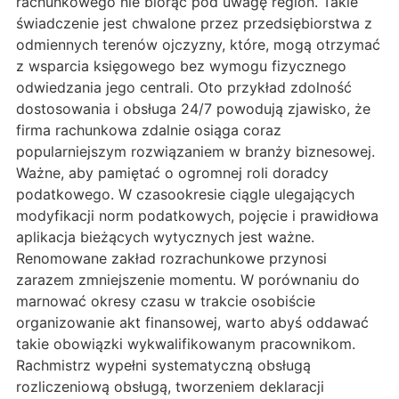
rachunkowego nie biorąc pod uwagę region. Takie
świadczenie jest chwalone przez przedsiębiorstwa z
odmiennych terenów ojczyzny, które, mogą otrzymać
z wsparcia księgowego bez wymogu fizycznego
odwiedzania jego centrali. Oto przykład zdolność
dostosowania i obsługa 24/7 powodują zjawisko, że
firma rachunkowa zdalnie osiąga coraz
popularniejszym rozwiązaniem w branży biznesowej.
Ważne, aby pamiętać o ogromnej roli doradcy
podatkowego. W czasookresie ciągle ulegających
modyfikacji norm podatkowych, pojęcie i prawidłowa
aplikacja bieżących wytycznych jest ważne.
Renomowane zakład rozrachunkowe przynosi
zarazem zmniejszenie momentu. W porównaniu do
marnować okresy czasu w trakcie osobiście
organizowanie akt finansowej, warto abyś oddawać
takie obowiązki wykwalifikowanym pracownikom.
Rachmistrz wypełni systematyczną obsługą
rozliczeniową obsługą, tworzeniem deklaracji