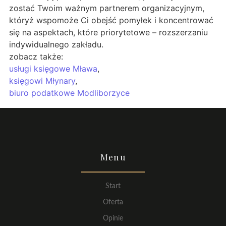
zostać Twoim ważnym partnerem organizacyjnym,
któryż wspomoże Ci obejść pomyłek i koncentrować
się na aspektach, które priorytetowe – rozszerzaniu
indywidualnego zakładu.
zobacz także:
usługi księgowe Mława
,
księgowi Młynary
,
biuro podatkowe Modliborzyce
Menu
Start
Oferta
Opinie