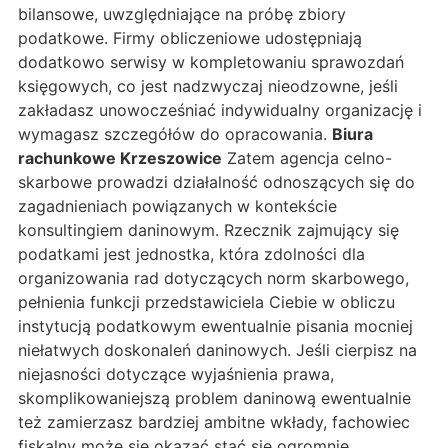
bilansowe, uwzględniające na próbę zbiory
podatkowe. Firmy obliczeniowe udostępniają
dodatkowo serwisy w kompletowaniu sprawozdań
księgowych, co jest nadzwyczaj nieodzowne, jeśli
zakładasz unowocześniać indywidualny organizację i
wymagasz szczegółów do opracowania.
Biura
rachunkowe Krzeszowice
Zatem agencja celno-
skarbowe prowadzi działalność odnoszących się do
zagadnieniach powiązanych w kontekście
konsultingiem daninowym. Rzecznik zajmujący się
podatkami jest jednostka, która zdolności dla
organizowania rad dotyczących norm skarbowego,
pełnienia funkcji przedstawiciela Ciebie w obliczu
instytucją podatkowym ewentualnie pisania mocniej
niełatwych doskonaleń daninowych. Jeśli cierpisz na
niejasności dotyczące wyjaśnienia prawa,
skomplikowaniejszą problem daninową ewentualnie
też zamierzasz bardziej ambitne wkłady, fachowiec
fiskalny może się okazać stać się ogromnie