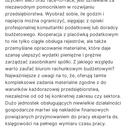
użyciem sieci oraz face-to-face, jest uznawane za
niezawodnym pomocnikiem w rozwijaniu
przedsiębiorstwa. Wyobraź sobie, ile godzin i
napięcia można ograniczyć, sięgając z opieki
profesjonalnej konsultantki podatkowej lub doradcy
budżetowego. Kooperacja z placówką podatkowym
to nie tylko ciągłe obsługa rejestrów, ale także
przemyślane opracowanie materialne, które daje
szansę ulepszyć wydatki pieniężne i prężnie
zarządzać zasobnikami spółki. Z jakiego względu
warto zaufać biurom rachunkowym budżetowym?
Najważniejsze z uwagi na to, że, oferują tamte
kompleksowe zadania materialne zgodne z do
warunków każdorazowej przedsiębiorstwa,
niezależnie od od tej konkretnej zakresu czy sektora.
Dużo jednostek obsługujących niewielkie działalności
gospodarcze martwi się nakładów finansowych
powiązanych przyjmowaniem do pracy eksperta ds.
księgowości na pełnego wymiaru czasu pracy.