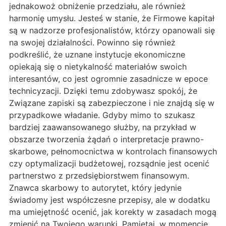
jednakowoż obniżenie przedziału, ale również
harmonię umysłu. Jesteś w stanie, że Firmowe kapitał
są w nadzorze profesjonalistów, którzy opanowali się
na swojej działalności. Powinno się również
podkreślić, że uznane instytucje ekonomiczne
opiekają się o nietykalność materiałów swoich
interesantów, co jest ogromnie zasadnicze w epoce
technicyzacji. Dzięki temu zdobywasz spokój, że
Związane zapiski są zabezpieczone i nie znajdą się w
przypadkowe władanie. Gdyby mimo to szukasz
bardziej zaawansowanego służby, na przykład w
obszarze tworzenia żądań o interpretacje prawno-
skarbowe, pełnomocnictwa w kontrolach finansowych
czy optymalizacji budżetowej, rozsądnie jest ocenić
partnerstwo z przedsiębiorstwem finansowym.
Znawca skarbowy to autorytet, który jedynie
świadomy jest współczesne przepisy, ale w dodatku
ma umiejętność ocenić, jak korekty w zasadach mogą
zmienić na Twojego warunki. Pamiętaj, w momencie,