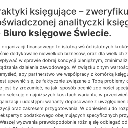
aktyki księgujące – zweryfiku
oświadczonej analityczki ksi
e
Biuro księgowe Świecie
.
organizacji finansowego to istotną wśród istotnych krokó
eśnie dedykowane niewielkich biznesów, oraz dla wielkich
wać w sprawie dobrej kondycji pieniężnym, zminimalizo
ządzania działania zawodowego. W związku z tym wartości
zemyśleć, aby partnerstwo we współpracy z komórką księ
 jest upewnić się, że faktycznie związane z Tobą problem
 jest by zrozumieć, na jaki sposób ocenić zdolności spec
 do selekcję o najniższych kosztach wariantu, w przeciwień
ganizacji i udostępni warianty dopasowane z uwzględnienie
ycji oraz zakresem przygotowania. W odniesieniu do rozpo
nie ekspertyz podatkowego obejmujących specyficznych pr
 Waszej wyzwania prawdopodobnie różnią się odbiegać od 