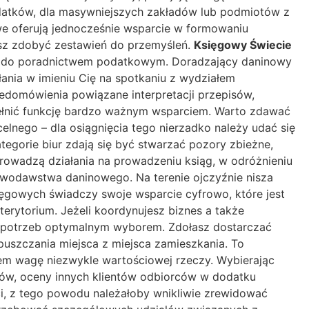
ydatków, dla masywniejszych zakładów lub podmiotów z
owe oferują jednocześnie wsparcie w formowaniu
asz zdobyć zestawień do przemyśleń.
Księgowy Świecie
u do poradnictwem podatkowym. Doradzający daninowy
ania w imieniu Cię na spotkaniu z wydziałem
domówienia powiązane interpretacji przepisów,
pełnić funkcję bardzo ważnym wsparciem. Warto zdawać
lnego – dla osiągnięcia tego nierzadko należy udać się
gorie biur zdają się być stwarzać pozory zbieżne,
rowadzą działania na prowadzeniu ksiąg, w odróżnieniu
wodawstwa daninowego. Na terenie ojczyźnie nisza
ęgowych świadczy swoje wsparcie cyfrowo, które jest
rytorium. Jeżeli koordynujesz biznes a także
ch potrzeb optymalnym wyborem. Zdołasz dostarczać
uszczania miejsca z miejsca zamieszkania. To
em wagę niezwykle wartościowej rzeczy. Wybierając
tów, oceny innych klientów odbiorców w dodatku
ci, z tego powodu należałoby wnikliwie zrewidować