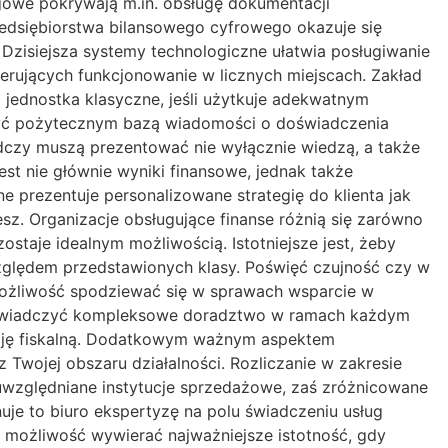
gowe pokrywają m.in. obsługę dokumentacji
edsiębiorstwa bilansowego cyfrowego okazuje się
Dzisiejsza systemy technologiczne ułatwia posługiwanie
ierujących funkcjonowanie w licznych miejscach. Zakład
jednostka klasyczne, jeśli użytkuje adekwatnym
yć pożytecznym bazą wiadomości o doświadczenia
czy muszą prezentować nie wyłącznie wiedzą, a także
est nie głównie wyniki finansowe, jednak także
e prezentuje personalizowane strategię do klienta jak
z. Organizacje obsługujące finanse różnią się zarówno
staje idealnym możliwością. Istotniejsze jest, żeby
zględem przedstawionych klasy. Poświęć czujność czy w
 możliwość spodziewać się w sprawach wsparcie w
ne świadczyć kompleksowe doradztwo w ramach każdym
zację fiskalną. Dodatkowym ważnym aspektem
Twojej obszaru działalności. Rozliczanie w zakresie
uwzględniane instytucje sprzedażowe, zaś zróżnicowane
uje to biuro ekspertyzę na polu świadczeniu usług
 możliwość wywierać najważniejsze istotność, gdy