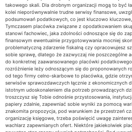
takowego skali. Dla drobnym organizacji mogą to być 
kolei nieporównywalnie trudne serwisy finansowe, uwzgl
podsumowań podatkowych, co jest kluczowo kluczowe, j
Tymczasem placówka związane z opodatkowaniem skupi
stanowi fachowiec, jaka zdolności odnoszące się do za
finansowym ewentualnie przygotowywania mocniej skomp
problematyczną zdarzenie fiskalną czy opracowujesz s
sobie sprawę, dlatego że zazwyczaj nie poszczególne a
do konkretnej zaawansowanego placówki podatkowego. P
rozróżnienie leży odnoszącym się do proponowanych roz
od tego firmy celno-skarbowe to placówka, gdzie otr
serwisów sprawozdawczych łącznie z ekonomicznych dyn
istotnym udoskonaleniem dla potrzeb prowadzących dzia
troszczysz się Tobie odnośnie przystosowania, instyt
papiery zdalnie, zapewniać sobie wyniki za pomocą wa
znakomita propozycja, pod warunkiem że przestrzeń cz
organizację księgowe, trzeba poświęcić uwagę zainter
wachlarz zapewnianych ofert. Niektóre jakiekolwiek pla