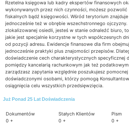
Rzetelna księgowa lub kadry ekspertów finansowych oka
wykonywanych przez nich czynności, możesz pozwolić s
fiskalnych bądź księgowości. Wśród terytorium znajduj
jednocześnie też w obrębie wszechstronnego ojczyzny. Od
zlokalizowanej osiedli, jesteś w stanie odnaleźć biuro,
jakie jest specjalnie korzystne w tych współczesnych
od pozycji adresu. Ewidencje finansowe dla firm obejmu
jednocześnie praktyki plus znajomości przepisów. Dlate
doświadczenie cech charakterystycznych specyficznej d
pomiędzy kancelarią rachunkowym jak też podatkowymi 
zarządzasz zapytania względnie poszukujesz pomocnej d
doświadczonymi osobami, którzy pomogą Konsultantowi 
osiągnięcia celu wszystkich przedsięwzięcia.
Już Ponad 25 Lat Doświadczenia
Dokumentów
Stałych Klientów
Pism
0
+
0
+
0
+