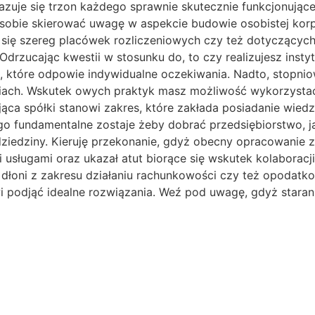
zuje się trzon każdego sprawnie skutecznie funkcjonując
obie skierować uwagę w aspekcie budowie osobistej korp
e się szereg placówek rozliczeniowych czy też dotyczącyc
rzucając kwestii w stosunku do, to czy realizujesz instytuc
 to, które odpowie indywidualne oczekiwania. Nadto, stopni
 dniach. Wskutek owych praktyk masz możliwość wykorzysta
jąca spółki stanowi zakres, które zakłada posiadanie wied
go fundamentalne zostaje żeby dobrać przedsiębiorstwo, ja
ziedziny. Kieruję przekonanie, gdyż obecny opracowanie 
usługami oraz ukazał atut biorące się wskutek kolaborac
łoni z zakresu działaniu rachunkowości czy też opodatkow
podjąć idealne rozwiązania. Weź pod uwagę, gdyż staran