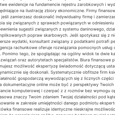
łatwe ewidencje na fundamencie rejestru zarobkowych i w
ędniające na ilustrację zbiory ekonomiczne. Firmy finans
eśli zamierzasz doskonalić indywidualny firmę i zamierz
a się związanych z sprawach powiązanych w odniesieni
pewnienia sugestii związanych z systemu daninowego, dział
likowanych popraw skarbowych. Jeśli spotykasz się z nie
zersze wydatki, konsultant związany z podatkami potrafi 
gencja rachunkowe oferuje rozwiązania pomocnych usług ce
omimo tego, że spoglądając na ogólny widok te dwie kate
wiązań oraz autorytetach specjalistów. Biura finansowe p
zymujesz możliwość ekspertyzę świadomość dotyczącą usta
amicznie się doskonali. Systematycznie obfitsze firm ksi
łalność gospodarczą wywodzących się z licznych części te
ucja dokumentacyjne online może być z perspektywy Twoi
riancie komputerowej i czerpać z z rozmów bez wymogu op
asowa znaczy Twoim zdaniem Twojej działalności pod kąt
esowanie w zakresie umiejętności danego podmiotu eksper
cówka finansowe realizuje identyczne nieskrajne możliwoś