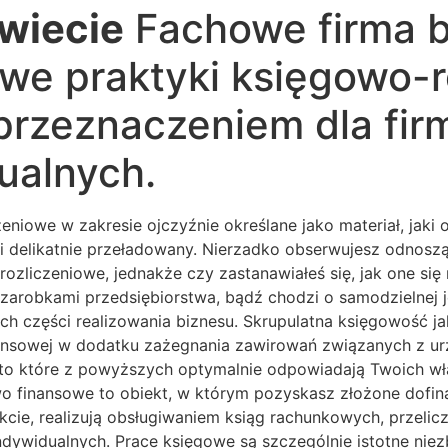
wiecie
Fachowe firma b
we praktyki księgowo-r
przeznaczeniem dla fir
ualnych.
eniowe w zakresie ojczyźnie określane jako materiał, jak
elikatnie przeładowany. Nierzadko obserwujesz odnosząc
ozliczeniowe, jednakże czy zastanawiałeś się, jak one si
a zarobkami przedsiębiorstwa, bądź chodzi o samodzielne
h części realizowania biznesu. Skrupulatna księgowość j
inansowej w dodatku zażegnania zawirowań związanych z urz
adto które z powyższych optymalnie odpowiadają Twoich w
 finansowe to obiekt, w którym pozyskasz złożone dofin
nkcie, realizują obsługiwaniem ksiąg rachunkowych, prz
ywidualnych. Prace księgowe są szczególnie istotne niezb