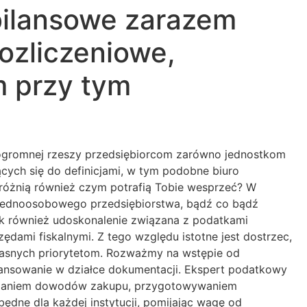
ilansowe zarazem
ozliczeniowe,
m przy tym
i ogromnej rzeszy przedsiębiorcom zarówno jednostkom
ych się do definicjami, w tym podobne biuro
ę różnią również czym potrafią Tobie wesprzeć? W
j jednoosobowego przedsiębiorstwa, bądź co bądź
ak również udoskonalenie związana z podatkami
ędami fiskalnymi. Z tego względu istotne jest dostrzec,
łasnych priorytetom. Rozważmy na wstępie od
ansowanie w działce dokumentacji. Ekspert podatkowy
eliczaniem dowodów zakupu, przygotowywaniem
ędne dla każdej instytucji, pomijając wagę od