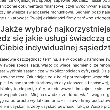
kiem że organizujesz spółkę, zapewne będziesz musiał p
raniczonej dokumentacji finansowej czyli wykonywanie sp
rczy łatwiejsza świadczenie rachunkowa. Sednem pozostaje
gę unikatowość Twojej działalności firmy zarówno zdobę
Jakże wybrać najkorzystniej
z się jakie usługi świadczą 
Ciebie indywidualnej sąsiedz
zaledwie oszczędność terminu, ale w dodatku harmonię św
w swojej specjalizacji. Warto co więcej nadmienić, że re
t wybitnie zasadnicze w okolicznościach cyfryzacji. Dz
ryzowane ręce. Zakładając że z kolei potrzebujesz wsparci
eki w nadzorach skarbowych czy ulepszenia finansowej, n
alny to ekspert, który przede wszystkim zajmuje się nowo
ową położenie. Miej na uwadze, że dobór właściwego orga
wagę na po prostu wydatkiem prac – niszowe firmy budżet
celem uzyskania, żeby uzyskać pewność, fakt, iż Wasze p