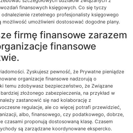
otrzebować szczegółowych udziałów związanych z
rawozdań finansowych księgowych. Co się tyczy
 odnalezienie rzetelnego profesjonalisty księgowego
dą możliwość umożliwieni dostosować dogodne plany.
sze firmę finansowe zarazem
organizacje finansowe
twie.
iadomości. Zyskujesz pewność, że Prywatne pieniądze
nomowane organizacje finansowe nadzorują o
ięki temu zdobywasz bezpieczeństwo, że Związane
a bardziej złożonego zabezpieczenia, na przykład w
ależy zastanowić się nad kolaborację z
czesne regulacje, ale co więcej potrafi przewidzieć,
nizacji, albo, finansowego, czy podatkowego, dobrze,
owe czasami proponują dostosowaną klasę. Czasem
rzychody są zarządzane koordynowane ekspercko.