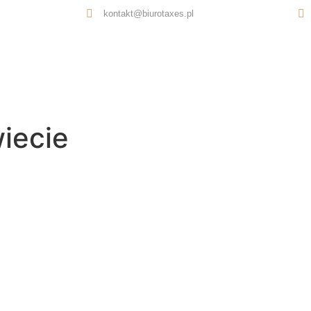
kontakt@biurotaxes.pl
Oferta
O nas
Opinie
Kontakt
iecie