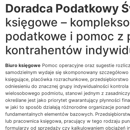
Doradca Podatkowy Ś
księgowe – komplekso
podatkowe i pomoc z 
kontrahentów indywid
Biuro księgowe
Pomoc operacyjne oraz sugestie rozlicz
samodzielnym wydaje się skomponowany szczegółowo i d
księgujące, placówka rozrachunkowe, przedsiębiorstwo r
odniesieniu do znacznej grupy indywidualności kontrol
wielosobowego podmiotu, stanowi jednym z zasadniczyc
określane jest jako priorytet gwarantujący płynności f
w jaki to sposób działają różnorodne organizacje pon
fundamentalnych elementów bazowych. Przedsiębiorstwo
lub pracownica księgowa, pracujący w tego rodzaju pu
formularzy od sprzedaży czy kalkulowaniem obciążeń ind