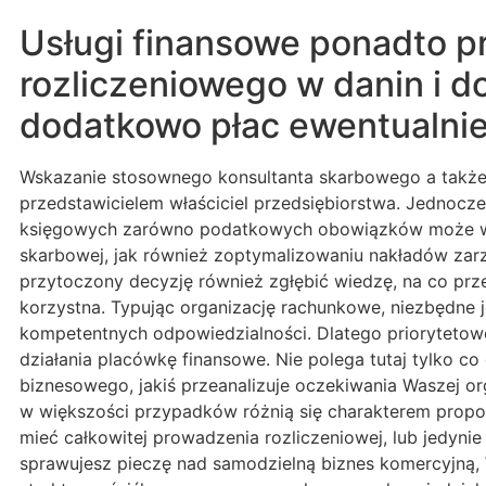
Usługi finansowe ponadto pr
rozliczeniowego w danin i d
dodatkowo płac ewentualni
Wskazanie stosownego konsultanta skarbowego a także 
przedstawicielem właściciel przedsiębiorstwa. Jednocz
księgowych zarówno podatkowych obowiązków może wpły
skarbowej, jak również zoptymalizowaniu nakładów zar
przytoczony decyzję również zgłębić wiedzę, na co pr
korzystna. Typując organizację rachunkowe, niezbędne
kompetentnych odpowiedzialności. Dlatego priorytetowe
działania placówkę finansowe. Nie polega tutaj tylko co
biznesowego, jakiś przeanalizuje oczekiwania Waszej or
w większości przypadków różnią się charakterem propoz
mieć całkowitej prowadzenia rozliczeniowej, lub jedy
sprawujesz pieczę nad samodzielną biznes komercyjną,