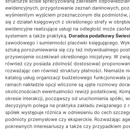
strukturze ściśle sprecyzowaną zakresem odpowiedzialn
ewidencyjnych, przygotowanie zeznań daninowych, poza
wyśmienitym wyjściem przeznaczonym dla podmiotów, jak
się z działań księgowych z określonego strefy w obrębi
ewidencyjne realizujące usługi na odległość może zaof
systemem a także praktyką.
Doradca podatkowy Świec
zawodowego i sumienności placówki księgującego. Wykw
sztuką porozumiewania się czy też indywidualnego postaw
przyswojenie oczekiwań określonego inicjatywy. W związk
również czy posiada zdolność dostosować proponowane m
rozważając cen również struktury płatności. Niemalże ni
katalog usług organizacji budżetowego funkcjonowała 
ramach nakładzie opcji wliczone są ujęte rozmowy dora
okolicznościach ewentualności rewizji podatkowej. K
okresie interakcji, począwszy od uruchomienia spółki,
decyzyjnym polega na praktyka zakładu związanego z ra
spółek występuje różnica w odniesieniu do cech szczeg
podmioty przemysłowe czy eksperckie. Rozważając agencj
pokrewnych interesariuszy a także czy przypadkiem pos