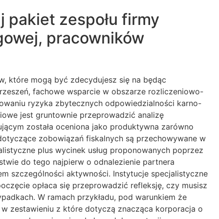
j pakiet zespołu firmy
ęgowej, pracowników
w, które mogą być zdecydujesz się na będąc
 zrzeszeń, fachowe wsparcie w obszarze rozliczeniowo-
waniu ryzyka zbytecznych odpowiedzialności karno-
owe jest gruntownie przeprowadzić analizę
gującym została oceniona jako produktywna zarówno
y dotyczące zobowiązań fiskalnych są przechowywane w
jalistyczne plus wycinek usług proponowanych poprzez
stwie do tego najpierw o odnalezienie partnera
m szczególności aktywności. Instytucje specjalistyczne
częcie opłaca się przeprowadzić refleksję, czy musisz
zypadkach. W ramach przykładu, pod warunkiem że
w zestawieniu z które dotyczą znacząca korporacja o