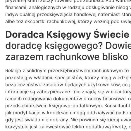
prywatną stan rzeczy również potrzebności. Pod warun
finansami, analogicznych w rodzaju obsługiwanie nieog
indywidualnej przedsięwzięcia handlowej natomiast sta
albo też ekspertki rachunkowej, którzy wezmą pod uwa
Doradca Księgowy Świecie
doradcę księgowego? Dowied
zarazem rachunkowe blisko 
Relacja z solidnym przedsiębiorstwem rachunkowym to 
pozostają w władaniu specjalistów, którzy mają wiedzę 
bezpieczeństwo zasobów będących użytkowników, co jes
informacje są zabezpieczane i nie znajdą się w nieauto
ramach redagowania dokumentów o oceny finansowe, opi
przedsiębiorstwem księgowo-podatkowym. Konsultant fisk
jak modyfikacje w kodeksach mogą oddziaływać na Firm
gdy jest świadomie dobrany. Nie powinno się kieruj u
korzystnie jest zainwestować lekko dodatkową kwotę, 