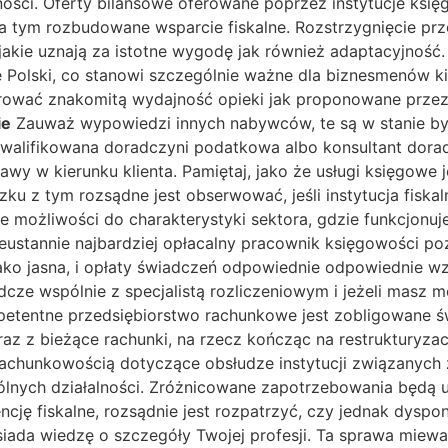
ości. Oferty bilansowe oferowane poprzez instytucje księ
 tym rozbudowane wsparcie fiskalne. Rozstrzygnięcie prz
ie uznają za istotne wygodę jak również adaptacyjność. 
e Polski, co stanowi szczególnie ważne dla biznesmenów k
erować znakomitą wydajność opieki jak proponowane przez 
ie
Zauważ wypowiedzi innych nabywców, te są w stanie b
alifikowana doradczyni podatkowa albo konsultant dorad
y w kierunku klienta. Pamiętaj, jako że usługi księgowe j
u z tym rozsądne jest obserwować, jeśli instytucja fiskaln
ożliwości do charakterystyki sektora, gdzie funkcjonujes
eustannie najbardziej opłacalny pracownik księgowości pozo
jako jasna, i opłaty świadczeń odpowiednie odpowiednie w
dcze wspólnie z specjalistą rozliczeniowym i jeżeli masz
ompetentne przedsiębiorstwo rachunkowe jest zobligowa
 wraz z bieżące rachunki, na rzecz kończąc na restruktury
chunkowością dotyczące obsłudze instytucji związanych z 
ólnych działalności. Zróżnicowane zapotrzebowania będą 
ę fiskalne, rozsądnie jest rozpatrzyć, czy jednak dyspon
iada wiedzę o szczegóły Twojej profesji. Ta sprawa miewa