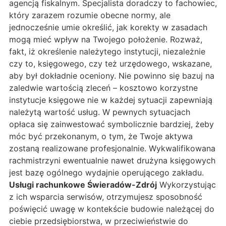
agencją fiskalnym. Specjalista doradczy to fachowiec,
który zarazem rozumie obecne normy, ale
jednocześnie umie określić, jak korekty w zasadach
mogą mieć wpływ na Twojego położenie. Rozważ,
fakt, iż określenie należytego instytucji, niezależnie
czy to, księgowego, czy też urzędowego, wskazane,
aby był dokładnie oceniony. Nie powinno się bazuj na
zaledwie wartością zleceń – kosztowo korzystne
instytucje księgowe nie w każdej sytuacji zapewniają
należytą wartość usług. W pewnych sytuacjach
opłaca się zainwestować symbolicznie bardziej, żeby
móc być przekonanym, o tym, że Twoje aktywa
zostaną realizowane profesjonalnie. Wykwalifikowana
rachmistrzyni ewentualnie nawet drużyna księgowych
jest bazę ogólnego wydajnie operującego zakładu.
Usługi rachunkowe Świeradów-Zdrój
Wykorzystując
z ich wsparcia serwisów, otrzymujesz sposobność
poświęcić uwagę w kontekście budowie należącej do
ciebie przedsiębiorstwa, w przeciwieństwie do