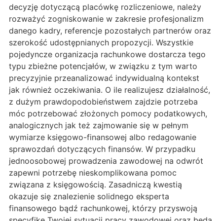
decyzję dotyczącą placówkę rozliczeniowe, należy
rozważyć zogniskowanie w zakresie profesjonalizm
danego kadry, referencje pozostałych partnerów oraz
szerokość udostępnianych propozycji. Wszystkie
pojedyncze organizacja rachunkowe dostarcza tego
typu zbieżne potencjałów, w związku z tym warto
precyzyjnie przeanalizować indywidualną kontekst
jak również oczekiwania. O ile realizujesz działalność,
z dużym prawdopodobieństwem zajdzie potrzeba
móc potrzebować złożonych pomocy podatkowych,
analogicznych jak też zajmowanie się w pełnym
wymiarze księgowo-finansowej albo redagowanie
sprawozdań dotyczących finansów. W przypadku
jednoosobowej prowadzenia zawodowej na odwrót
zapewni potrzebę nieskomplikowana pomoc
związana z księgowością. Zasadniczą kwestią
okazuje się znalezienie solidnego eksperta
finansowego bądź rachunkowej, którzy przyswoją
specyfikę Twojej sytuacji pracy zawodowej oraz będą