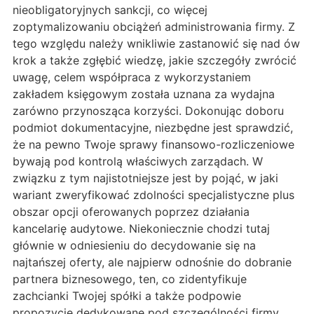
nieobligatoryjnych sankcji, co więcej
zoptymalizowaniu obciążeń administrowania firmy. Z
tego względu należy wnikliwie zastanowić się nad ów
krok a także zgłębić wiedzę, jakie szczegóły zwrócić
uwagę, celem współpraca z wykorzystaniem
zakładem księgowym została uznana za wydajna
zarówno przynosząca korzyści. Dokonując doboru
podmiot dokumentacyjne, niezbędne jest sprawdzić,
że na pewno Twoje sprawy finansowo-rozliczeniowe
bywają pod kontrolą właściwych zarządach. W
związku z tym najistotniejsze jest by pojąć, w jaki
wariant zweryfikować zdolności specjalistyczne plus
obszar opcji oferowanych poprzez działania
kancelarię audytowe. Niekoniecznie chodzi tutaj
głównie w odniesieniu do decydowanie się na
najtańszej oferty, ale najpierw odnośnie do dobranie
partnera biznesowego, ten, co zidentyfikuje
zachcianki Twojej spółki a także podpowie
propozycje dedykowane pod szczególności firmy.