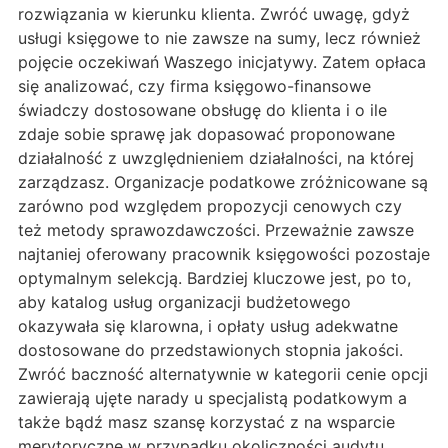
rozwiązania w kierunku klienta. Zwróć uwagę, gdyż
usługi księgowe to nie zawsze na sumy, lecz również
pojęcie oczekiwań Waszego inicjatywy. Zatem opłaca
się analizować, czy firma księgowo-finansowe
świadczy dostosowane obsługę do klienta i o ile
zdaje sobie sprawę jak dopasować proponowane
działalność z uwzględnieniem działalności, na której
zarządzasz. Organizacje podatkowe zróżnicowane są
zarówno pod względem propozycji cenowych czy
też metody sprawozdawczości. Przeważnie zawsze
najtaniej oferowany pracownik księgowości pozostaje
optymalnym selekcją. Bardziej kluczowe jest, po to,
aby katalog usług organizacji budżetowego
okazywała się klarowna, i opłaty usług adekwatne
dostosowane do przedstawionych stopnia jakości.
Zwróć baczność alternatywnie w kategorii cenie opcji
zawierają ujęte narady u specjalistą podatkowym a
także bądź masz szansę korzystać z na wsparcie
merytoryczne w przypadku okoliczności audytu