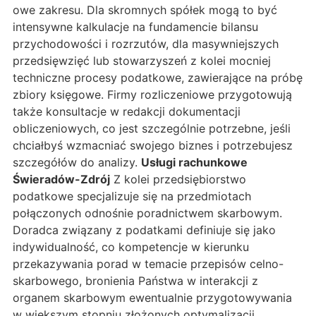
owe zakresu. Dla skromnych spółek mogą to być
intensywne kalkulacje na fundamencie bilansu
przychodowości i rozrzutów, dla masywniejszych
przedsięwzięć lub stowarzyszeń z kolei mocniej
techniczne procesy podatkowe, zawierające na próbę
zbiory księgowe. Firmy rozliczeniowe przygotowują
także konsultacje w redakcji dokumentacji
obliczeniowych, co jest szczególnie potrzebne, jeśli
chciałbyś wzmacniać swojego biznes i potrzebujesz
szczegółów do analizy.
Usługi rachunkowe
Świeradów-Zdrój
Z kolei przedsiębiorstwo
podatkowe specjalizuje się na przedmiotach
połączonych odnośnie poradnictwem skarbowym.
Doradca związany z podatkami definiuje się jako
indywidualność, co kompetencje w kierunku
przekazywania porad w temacie przepisów celno-
skarbowego, bronienia Państwa w interakcji z
organem skarbowym ewentualnie przygotowywania
w większym stopniu złożonych optymalizacji