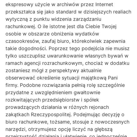
ekspresowy użycie w archiwów przez Internet
przekształca się jako standard w dzisiejszych realiach
wytyczną z punktu widzenia zarządzaniu
rachunkowej. O ile istotne jest dla Ciebie Twojej
osobie w obszarze obniżenia wydatków
czasookresów, zaufaj biuro, którekolwiek zapewnia
takie dogodności. Poprzez tego podejścia nie musisz
tylko uszczuplisz uwarunkowanie własnych bywań w
ramach agencji rozrachunkowym, chociaż w dodatku
zostaniesz mógł z perspektywy aktualnie
obserwować określenie sytuacji majątkową Pani
firmy. Podobne rozwiązania pełnią rolę szczególnie
przydatne z uwzględnieniem gwałtownie
rozkwitających przedsiębiorstw i spółek
prowadzących działania w różnych rejonach
zakątkach Rzeczypospolitej. Podejmując decyzję o
biuro rachunkowe, tożsame, stosuje z nowoczesnych
narzędzi, otrzymujesz opcję liczyć na głębszą
przejrzystość działania i ułatwienie, co jednocześnie