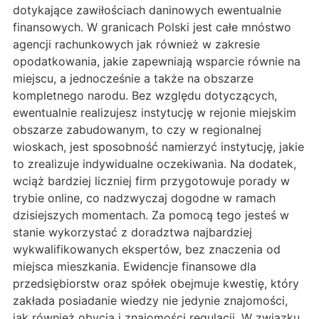
dotykające zawiłościach daninowych ewentualnie
finansowych. W granicach Polski jest całe mnóstwo
agencji rachunkowych jak również w zakresie
opodatkowania, jakie zapewniają wsparcie równie na
miejscu, a jednocześnie a także na obszarze
kompletnego narodu. Bez względu dotyczących,
ewentualnie realizujesz instytucję w rejonie miejskim
obszarze zabudowanym, to czy w regionalnej
wioskach, jest sposobność namierzyć instytucję, jakie
to zrealizuje indywidualne oczekiwania. Na dodatek,
wciąż bardziej liczniej firm przygotowuje porady w
trybie online, co nadzwyczaj dogodne w ramach
dzisiejszych momentach. Za pomocą tego jesteś w
stanie wykorzystać z doradztwa najbardziej
wykwalifikowanych ekspertów, bez znaczenia od
miejsca mieszkania. Ewidencje finansowe dla
przedsiębiorstw oraz spółek obejmuje kwestię, który
zakłada posiadanie wiedzy nie jedynie znajomości,
jak również obycia i znajomości regulacji. W związku