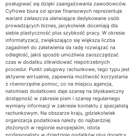
posługiwać się dzięki zaangażowania zawodowców.
Cyfrowe biura od spraw finansowych reprezentuje
wariant zwłaszcza ułatwiające dedykowane osób
prowadzących biznes, jacykolwiek doceniają dla
siebie plastyczność plus szybkość pracy. W okresie
informatyzacji, zwiększająco się większa liczba
zagadnień do załatwienia da radę rozwiązać na
odległość, jakiś sposób umożliwia zaoszczędzać
czas w dodatku zlikwidować niepotrzebnych
procedur. Punkt usługowy rachunkowe, tego typu jest
aktywne wirtualnie, zapewnia możliwość korzystania
z równorzędne pomoc, co na miejscu agencja,
natomiast dodatkowo daje szansę na błyskawiczny
dostępność w zakresie pism i szansę regularnego
wymiany informacji w zakresie kontaktu z specjalistą
rachunkowym. Na obszarze kraju, gdziekolwiek
organizacja podatkowa należy do najbardziej
złożonych w regionie europejskim, istota
profesjonalisty w dziedzinie podatków plus doradcy