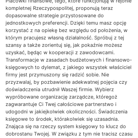
Placówki finansowe, tego, które funkcjonują w rejonie
kompletnej Rzeczypospolitej, proponują teraz
dopasowalne strategie przystosowane do
jednostkowych preferencji. Dzięki temu masz opcję
korzystać z na opiekę bez względu od położenia, w
którym pracujesz własną działalność. Spróbuj z tej
szansy a także zorientuj się, jak pokaźnie możesz
uzyskać, będąc w kooperacji z zawodowcami.
Transformacje w zasadach budżetowych i finansowo-
księgowych to dylemat, z jakiego wszystek właściciel
firmy jest przymuszony się radzić sobie. Nie
przyzwalaj, by pozbawienie adekwatnej pojęcia czy
doświadczenia utrudnił Waszej firmie. Wybierz
wypróbowane organizację zarządcze, któregoż
zagwarantuje Ci Twej całościowe partnerstwo i
udogodni w jakiejkolwiek okoliczności. Świadczenia
księgowe to środek, którakolwiek się uzasadnia.
Znająca się na rzeczy system księgowy to klucz do
dobrostanu Twojej. W związku z tym nie tracisz czasu